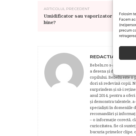
ARTICOLUL PRECEDENT
Folosim te
Umidificator sau vaporizator – cum e m
Facem aces
bine?
(ne)perso
precum co
retragerea
REDACTIA BEBELU
Bebelu.ro s-a născut din p
a desena şi de a realiza 
copilului. Bebelu este o 
dori să redevină copii. N
surprindem şi să-i reţine
anul 2014, pentru a oferi
şi demonstra talentele, a-
specialişti în domeniile d
recomandări şi informaţii 
– o informaţie corectă, cl
curiozitatea, fie că sunte
bucuria primelor clipe, o