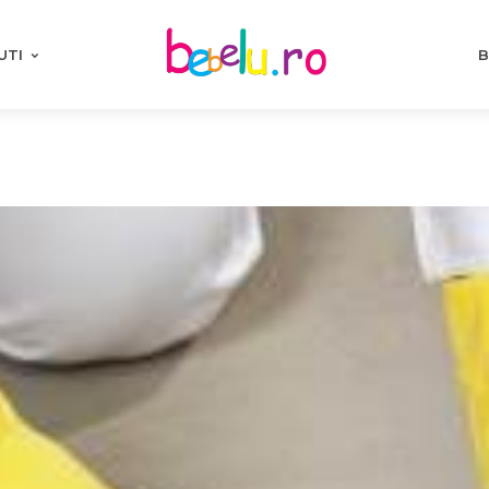
UTI
B