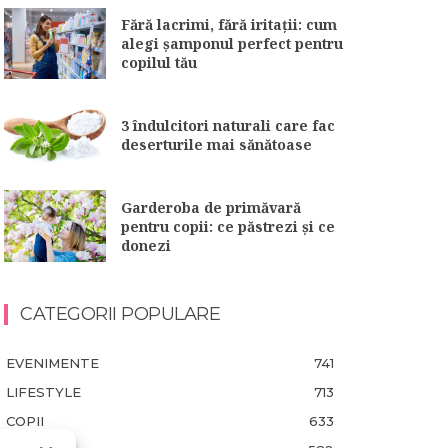
Fără lacrimi, fără iritații: cum
alegi șamponul perfect pentru
copilul tău
3 îndulcitori naturali care fac
deserturile mai sănătoase
Garderoba de primăvară
pentru copii: ce păstrezi și ce
donezi
CATEGORII POPULARE
EVENIMENTE
741
LIFESTYLE
713
COPII
633