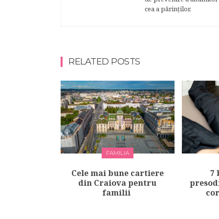
cea a părinţilor.
RELATED POSTS
FAMILIA
Cele mai bune cartiere
7 
din Craiova pentru
presod
familii
cor