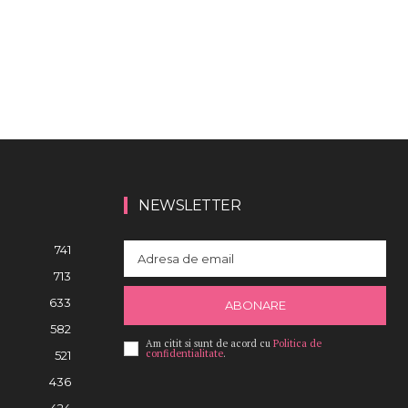
NEWSLETTER
741
713
633
ABONARE
582
Am citit si sunt de acord cu
Politica de
confidentialitate
.
521
436
424