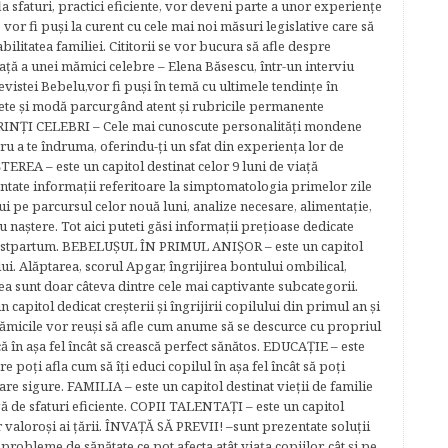
la sfaturi, practici eficiente, vor deveni parte a unor experienţe
 vor fi puşi la curent cu cele mai noi măsuri legislative care să
abilitatea familiei. Cititorii se vor bucura să afle despre
ță a unei mămici celebre – Elena Băsescu, într-un interviu
evistei Bebelu,vor fi puşi în temă cu ultimele tendinţe în
ete şi modă parcurgând atent şi rubricile permanente
ĂRINŢI CELEBRI – Cele mai cunoscute personalităţi mondene
tru a te îndruma, oferindu-ţi un sfat din experienţa lor de
EREA – este un capitol destinat celor 9 luni de viaţă
entate informaţii referitoare la simptomatologia primelor zile
lui pe parcursul celor nouă luni, analize necesare, alimentaţie,
u naştere. Tot aici puteti găsi informaţii preţioase dedicate
 postpartum. BEBELUŞUL ÎN PRIMUL ANIŞOR – este un capitol
lui. Alăptarea, scorul Apgar, îngrijirea bontului ombilical,
ea sunt doar câteva dintre cele mai captivante subcategorii.
capitol dedicat creşterii şi îngrijirii copilului din primul an şi
Mămicile vor reuşi să afle cum anume să se descurce cu propriul
că în aşa fel încât să crească perfect sănătos. EDUCAŢIE – este
re poţi afla cum să îţi educi copilul în aşa fel încât să poţi
e sigure. FAMILIA – este un capitol destinat vieţii de familie
gă de sfaturi eficiente. COPII TALENTAŢI – este un capitol
r valoroși ai țării. ÎNVAŢĂ SĂ PREVII! –sunt prezentate soluţii
robleme de sănătate ce pot afecta atât viaţa copiilor, cât şi pe