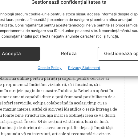
Gestionează confidențialitatea ta
ARTICOLUL URMĂTOR
hnologii precum cookie-urile pentru a stoca și/sau accesa informații despre dispo
ai
Sfaturi sanatoase pentru micul dejun:
t lucru pentru a îmbunătăți experiența de navigare și pentru a afișa anunțuri
Evita aceste greseli ale diminetii
nalizate. Consimțământul pentru aceste tehnologii ne va permite să procesăm da
mportamentul de navigare sau ID-uri unice pe acest site. Neconsimțământul sa
 consimțământului pot afecta negativ anumite caracteristici și funcții.
Acceptă
Refuză
Gestionează op
lăcerea autorilor ei de a scrie, din plăcerea graficienilor ei de
Cookie Policy
Privacy Statement
cel mai complex proiect în segmentul de creştere şi îngrijire a
plaformă online pentru părinţi şi copii şi pentru cei care ar
e propunem să încântăm vizitatorii, să-i fascinăm, să-i
m în mrejele paginilor noastre.​ Publicația Bebelu a apărut în
 unor oameni capabili dintr-o ţară frumoasă posibilitatea de a-
şi oferi serviciile, echipa colaborând în acelaşi timp cu 16
e maxim interes, astfel că aici veţi identifica o serie întreagă de
foarte bine structurate, aşa încât să obtineţi ceea ce vă doriţi
ară şi sigură. În cele 84 de secțuni vă stârnim, lună de lună,
ţi animaţi de dorinţa de a avea un copil, fie deja aţi împărtăşit
bişnuindu-vă cu interviuri, articole şi recomandări avizate.