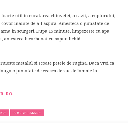
foarte util in curatarea chiuvetei, a cazii, a cuptorului,
e covor inainte de a-l aspira. Amesteca o jumatate de
toarna in scurgeri. Dupa 15 minute, limpezeste cu apa
la, amesteca bicarbonat cu sapun lichid.
uieste metalul si scoate petele de rugina. Daca vrei ca
 adauga o jumatate de ceasca de suc de lamaie la
R. RO.
ICE
SUC DE LAMAIE