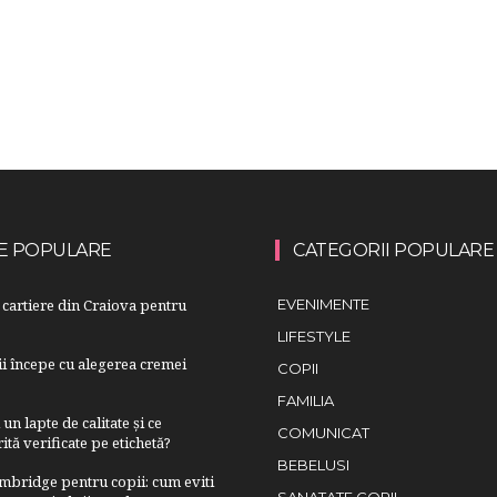
E POPULARE
CATEGORII POPULARE
cartiere din Craiova pentru
EVENIMENTE
LIFESTYLE
lii începe cu alegerea cremei
COPII
FAMILIA
n lapte de calitate și ce
COMUNICAT
ită verificate pe etichetă?
BEBELUSI
bridge pentru copii: cum eviti
SANATATE COPII