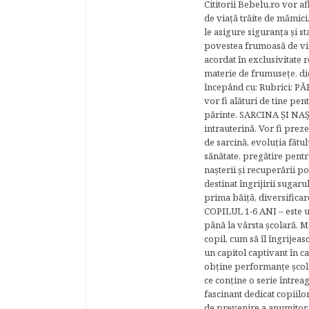
Cititorii Bebelu.ro vor af
de viaţă trăite de mămici,
le asigure siguranţa şi st
povestea frumoasă de via
acordat în exclusivitate r
materie de frumuseţe, di
începând cu: Rubrici: P
vor fi alături de tine pen
părinte. SARCINA ŞI NAŞT
intrauterină. Vor fi prez
de sarcină, evoluţia fătu
sănătate, pregătire pentr
naşterii şi recuperării
destinat îngrijirii sugaru
prima băiţă, diversificar
COPILUL 1-6 ANI – este un 
până la vârsta şcolară. 
copil, cum să îl îngrijeas
un capitol captivant în ca
obţine performanţe şcolar
ce conţine o serie întrea
fascinant dedicat copiilo
de prevenire a anumitor p