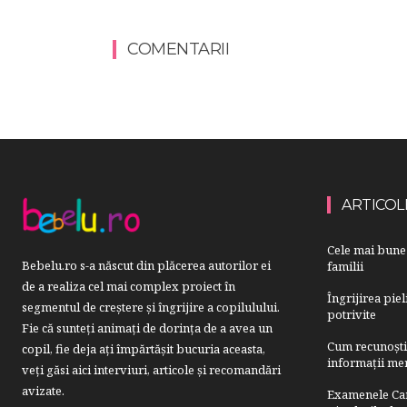
COMENTARII
ARTICOL
Cele mai bune 
Bebelu.ro s-a născut din plăcerea autorilor ei
familii
de a realiza cel mai complex proiect în
Îngrijirea pie
segmentul de creştere şi îngrijire a copilulului.
potrivite
Fie că sunteţi animaţi de dorinţa de a avea un
Cum recunoști u
copil, fie deja aţi împărtăşit bucuria aceasta,
informații mer
veți găsi aici interviuri, articole şi recomandări
avizate.
Examenele Cam