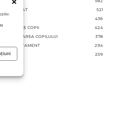
FAMILIA
582
COMUNICAT
521
zitiv.
BEBELUSI
436
te
SANATATE COPII
424
u
DEZVOLTAREA COPILULUI
378
COMPORTAMENT
294
țiuni
RETETE
259