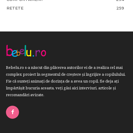
RETETE
259
Bebelu.ro s-a născut din plăcerea autorilor ei de a realiza cel mai
complex proiect în segmentul de creştere şi îngrijire a copilulului.
Fie că sunteţi animaţi de dorinţa de a avea un copil, fie deja aţi
împărtăşit bucuria aceasta, veți găsi aici interviuri, articole şi
recomandări avizate.