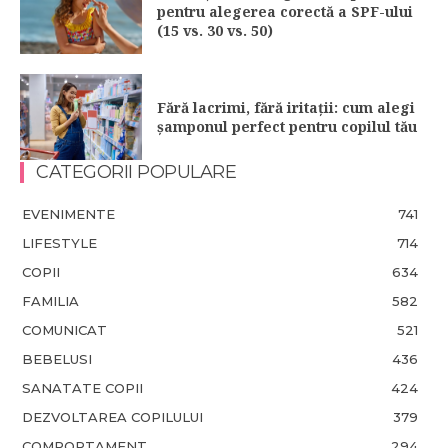
pentru alegerea corectă a SPF-ului
(15 vs. 30 vs. 50)
Fără lacrimi, fără iritații: cum alegi
șamponul perfect pentru copilul tău
CATEGORII POPULARE
EVENIMENTE
741
LIFESTYLE
714
COPII
634
FAMILIA
582
COMUNICAT
521
BEBELUSI
436
SANATATE COPII
424
DEZVOLTAREA COPILULUI
379
COMPORTAMENT
294