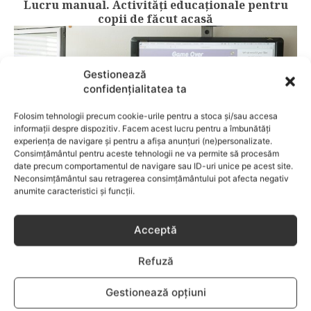
Lucru manual. Activități educaționale pentru
copii de făcut acasă
Gestionează
confidențialitatea ta
Folosim tehnologii precum cookie-urile pentru a stoca și/sau accesa
informații despre dispozitiv. Facem acest lucru pentru a îmbunătăți
experiența de navigare și pentru a afișa anunțuri (ne)personalizate.
Consimțământul pentru aceste tehnologii ne va permite să procesăm
date precum comportamentul de navigare sau ID-uri unice pe acest site.
Neconsimțământul sau retragerea consimțământului pot afecta negativ
anumite caracteristici și funcții.
ACTIVITATI EDUCATIVE
Acceptă
Apelul „Profesionalizarea carierei didactice”
Refuză
Gestionează opțiuni