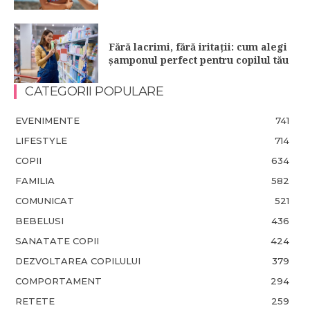
Fără lacrimi, fără iritații: cum alegi
șamponul perfect pentru copilul tău
CATEGORII POPULARE
EVENIMENTE
741
LIFESTYLE
714
COPII
634
FAMILIA
582
COMUNICAT
521
BEBELUSI
436
SANATATE COPII
424
DEZVOLTAREA COPILULUI
379
COMPORTAMENT
294
RETETE
259