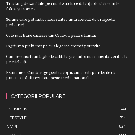
Tracking de sănătate pe smartwatch: ce date îți oferă și cum le
folosești corect?
Semne care pot indica necesitatea unui consult de ortopedie
pediatrică
Cele mai bune cartiere din Craiova pentru familii
Îngrijirea pielii începe cu alegerea cremei potrivite
Cum recunoști un lapte de calitate și ce informații merită verificate
pe etichetă?
Examenele Cambridge pentru copii: cum eviti pierderile de
puncte si obtii rezultate peste media nationala
CATEGORII POPULARE
EVENIMENTE
741
LIFESTYLE
714
COPII
634
FAMILIA
582