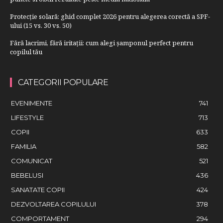
Protecție solară: ghid complet 2026 pentru alegerea corectă a SPF-
ului (15 vs. 30 vs. 50)
Fără lacrimi, fără iritații: cum alegi șamponul perfect pentru
copilul tău
CATEGORII POPULARE
EVENIMENTE
741
LIFESTYLE
713
COPII
633
FAMILIA
582
COMUNICAT
521
BEBELUSI
436
SANATATE COPII
424
DEZVOLTAREA COPILULUI
378
COMPORTAMENT
294