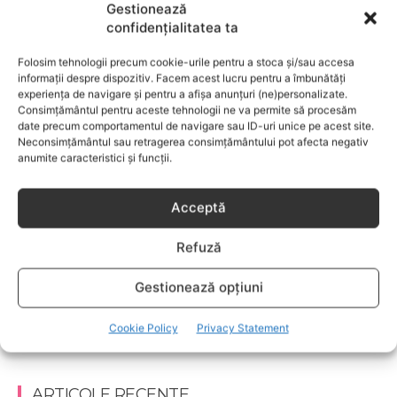
Gestionează
confidențialitatea ta
RECUPERARE CEZARIANA
Recuperarea dupa nastere
Folosim tehnologii precum cookie-urile pentru a stoca și/sau accesa
informații despre dispozitiv. Facem acest lucru pentru a îmbunătăți
experiența de navigare și pentru a afișa anunțuri (ne)personalizate.
Consimțământul pentru aceste tehnologii ne va permite să procesăm
date precum comportamentul de navigare sau ID-uri unice pe acest site.
Neconsimțământul sau retragerea consimțământului pot afecta negativ
anumite caracteristici și funcții.
Acceptă
Refuză
Gestionează opțiuni
RECUPERARE CEZARIANA
Cookie Policy
Privacy Statement
Recuperarea dupa operatia cezariana
ARTICOLE RECENTE