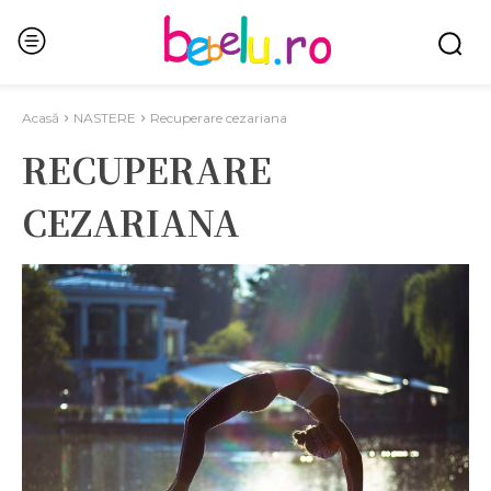
Acasă
NASTERE
Recuperare cezariana
RECUPERARE
CEZARIANA