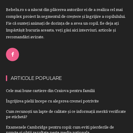
Bebelu.ro s-a născut din plăcerea autorilor ei de a realiza cel mai
complex proiect în segmentul de creştere şi îngrijire a copilulului.
Fie că sunteţi animaţi de dorinţa de a avea un copil, fie deja aţi
împărtăşit bucuria aceasta, veți găsi aici interviuri, articole şi
recomandări avizate.
ARTICOLE POPULARE
Cele mai bune cartiere din Craiova pentru familii
Îngrijirea pielii începe cu alegerea cremei potrivite
Cum recunoști un lapte de calitate și ce informații merită verificate
pe etichetă?
Examenele Cambridge pentru copii: cum eviti pierderile de
puncte si obtii rezultate peste media nationala