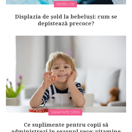
BEBELUSI
Displazia de șold la bebeluși: cum se
depistează precoce?
SANATATE COPII
Ce suplimente pentru copii să
administrezi în sezonul rece: vitamine