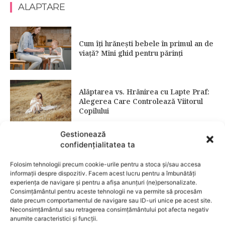
ALAPTARE
Cum îți hrănești bebele în primul an de
viață? Mini ghid pentru părinți
Alăptarea vs. Hrănirea cu Lapte Praf:
Alegerea Care Controlează Viitorul
Copilului
Gestionează
confidențialitatea ta
Bucură-te de magia sărbătorilor de
Crăciun și mențineți sănătatea și
vitalitatea în timpul alăptării!
Folosim tehnologii precum cookie-urile pentru a stoca și/sau accesa
informații despre dispozitiv. Facem acest lucru pentru a îmbunătăți
experiența de navigare și pentru a afișa anunțuri (ne)personalizate.
Consimțământul pentru aceste tehnologii ne va permite să procesăm
date precum comportamentul de navigare sau ID-uri unice pe acest site.
Când este recomandată hrănirea
Neconsimțământul sau retragerea consimțământului pot afecta negativ
bebelușului cu biberonul?
anumite caracteristici și funcții.