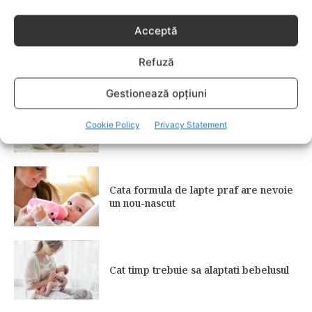
Acceptă
Cum alegi laptele potrivit pentru
copilul tău dacă nu poți alăpta
Refuză
Gestionează opțiuni
Cat de mult ar trebui sa manance un
Cookie Policy
Privacy Statement
nou-nascut?
Cata formula de lapte praf are nevoie
un nou-nascut
Cat timp trebuie sa alaptati bebelusul