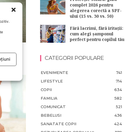
complet 2026 pentru
alegerea corectă a SPF-
ului (15 vs. 30 vs. 50)
zitiv.
Fără lacrimi, fără iritații:
te
cum alegi șamponul
u
perfect pentru copilul tău
scutec
CATEGORII POPULARE
țiuni
EVENIMENTE
741
LIFESTYLE
714
COPII
634
FAMILIA
582
COMUNICAT
521
BEBELUSI
436
SANATATE COPII
424