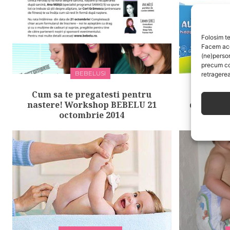
Folosim te
Facem aces
(ne)perso
precum co
BEBELUSI
retragerea
Cum sa te pregatesti pentru
Cum 
nastere! Workshop BEBELU 21
depaseas
octombrie 2014
dificile