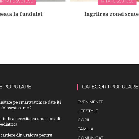
IRITATIE SCUTECE
IRITATIE SCUTECE
seata la fundulet
Ingriirea zonei scut
E POPULARE
CATEGORII POPULARE
nătate pe smartwatch: ce date îți
EVENIMENTE
 folosești corect?
LIFESTYLE
 indica necesitatea unui consult
COPII
ediatrică
FAMILIA
cartiere din Craiova pentru
COMUNICAT