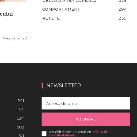
DEZVOLTAREA COPILULUI
379
COMPORTAMENT
294
ecului
RETETE
259
Pagina 1 din 2
NEWSLETTER
741
714
634
ABONARE
582
Am citit si sunt de acord cu
Politica de
confidentialitate
.
521