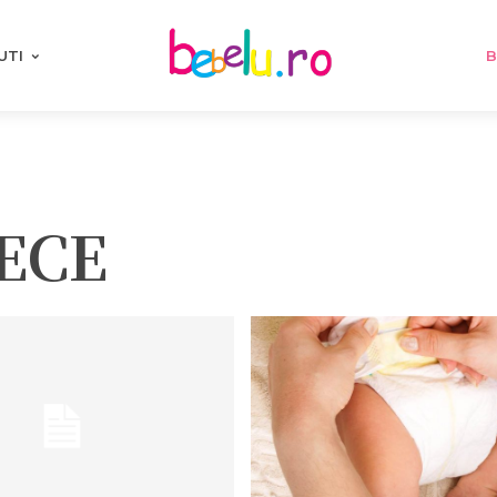
UTI
B
ECE