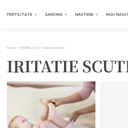
FERTILITATE
SARCINA
NASTERE
NOU NASC
Acasă
BEBELUSI
Iritatie scutece
IRITATIE SCUT