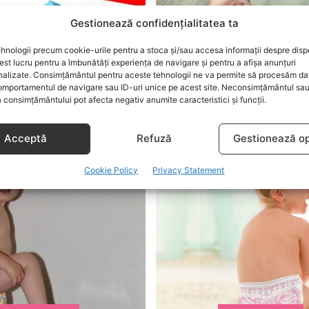
Gestionează confidențialitatea ta
hnologii precum cookie-urile pentru a stoca și/sau accesa informații despre dispo
t lucru pentru a îmbunătăți experiența de navigare și pentru a afișa anunțuri
nalizate. Consimțământul pentru aceste tehnologii ne va permite să procesăm da
mportamentul de navigare sau ID-uri unice pe acest site. Neconsimțământul sa
BEBELUSI
IRITATIE SCUTECE
 consimțământului pot afecta negativ anumite caracteristici și funcții.
il ajuti pe bebe sa
Iritatia provocata de 
Acceptă
Refuză
Gestionează op
ca mai usor momentele
 specifice perioadei de
sugar?
Cookie Policy
Privacy Statement