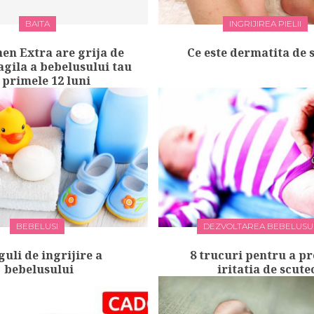
BAITA
INGRIJIREA PIELII
en Extra are grija de
Ce este dermatita de 
agila a bebelusului tau
 primele 12 luni
BEBELUSI
DEZVOLTAREA BEBELUSU
guli de ingrijire a
8 trucuri pentru a p
bebelusului
iritatia de scute