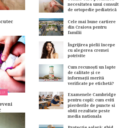
necesitatea unui consult
de ortopedie pediatrică
scutec
Cele mai bune cartiere
din Craiova pentru
familii
Îngrijirea pielii începe
cu alegerea cremei
potrivite
Cum recunoști un lapte
de calitate și ce
informații merită
verificate pe etichetă?
LUI
Examenele Cambridge
pentru copii: cum eviti
reveni
pierderile de puncte si
c
obtii rezultate peste
media nationala
Protecție solară: ghid