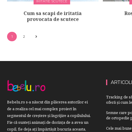
IRITATIE SCUTECE
Cum sa scapi de iritatia
Ro
provocata de scutece
1
2
ARTICOL
Tracking de să
Bebelu.ro s-a născut din plăcerea autorilor ei
oferă și cum le
de a realiza cel mai complex proiect în
Semne care pot
segmentul de creştere şi îngrijire a copilulului.
de ortopedie p
Fie că sunteţi animaţi de dorinţa de a avea un
Cele mai bune 
copil, fie deja aţi împărtăşit bucuria aceasta,