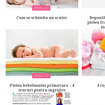
BEBELUSI
Cum se schimba un scutec
Bepanth
pielea fr
in
BEBELUSI
Pielea bebelusului primavara – 4
4 re
trucuri pentru ingrijire