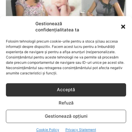
Gestionează
confidențialitatea ta
ALAPTARE
Folosim tehnologii precum cookie-urile pentru a stoca și/sau accesa
informații despre dispozitiv. Facem acest lucru pentru a îmbunătăți
Video – Centrul ProMama sprijina mamele
experiența de navigare și pentru a afișa anunțuri (ne)personalizate.
care vor sa alapteze
Consimțământul pentru aceste tehnologii ne va permite să procesăm
date precum comportamentul de navigare sau ID-uri unice pe acest site.
Neconsimțământul sau retragerea consimțământului pot afecta negativ
anumite caracteristici și funcții.
Acceptă
Refuză
Gestionează opțiuni
Cookie Policy
Privacy Statement