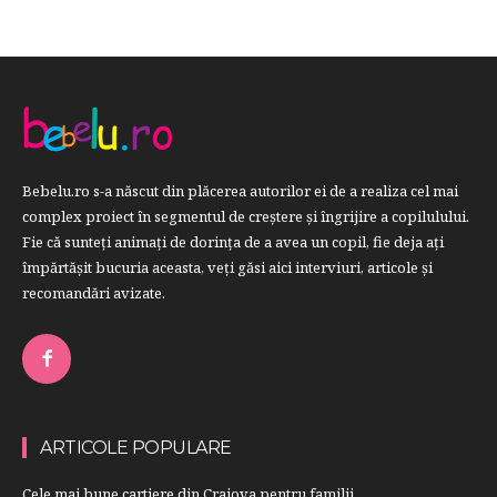
Bebelu.ro s-a născut din plăcerea autorilor ei de a realiza cel mai
complex proiect în segmentul de creştere şi îngrijire a copilulului.
Fie că sunteţi animaţi de dorinţa de a avea un copil, fie deja aţi
împărtăşit bucuria aceasta, veți găsi aici interviuri, articole şi
recomandări avizate.
ARTICOLE POPULARE
Cele mai bune cartiere din Craiova pentru familii