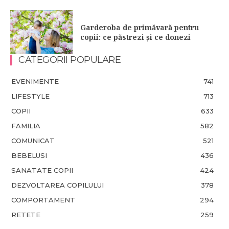
Garderoba de primăvară pentru
copii: ce păstrezi și ce donezi
CATEGORII POPULARE
EVENIMENTE
741
LIFESTYLE
713
COPII
633
FAMILIA
582
COMUNICAT
521
BEBELUSI
436
SANATATE COPII
424
DEZVOLTAREA COPILULUI
378
COMPORTAMENT
294
RETETE
259