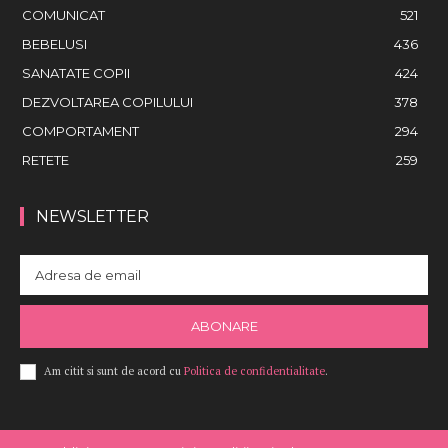
COMUNICAT
521
BEBELUSI
436
SANATATE COPII
424
DEZVOLTAREA COPILULUI
378
COMPORTAMENT
294
RETETE
259
NEWSLETTER
ABONARE
Am citit si sunt de acord cu
Politica de confidentialitate
.