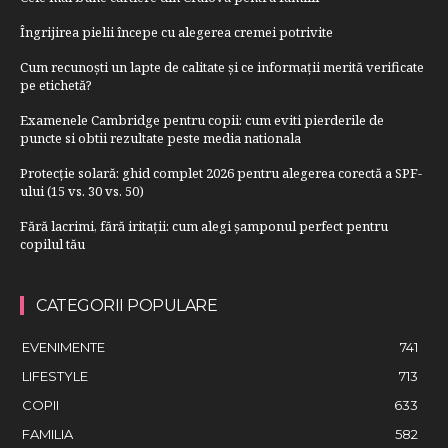
Îngrijirea pielii începe cu alegerea cremei potrivite
Cum recunoști un lapte de calitate și ce informații merită verificate
pe etichetă?
Examenele Cambridge pentru copii: cum eviti pierderile de
puncte si obtii rezultate peste media nationala
Protecție solară: ghid complet 2026 pentru alegerea corectă a SPF-
ului (15 vs. 30 vs. 50)
Fără lacrimi, fără iritații: cum alegi șamponul perfect pentru
copilul tău
CATEGORII POPULARE
EVENIMENTE
741
LIFESTYLE
713
COPII
633
FAMILIA
582