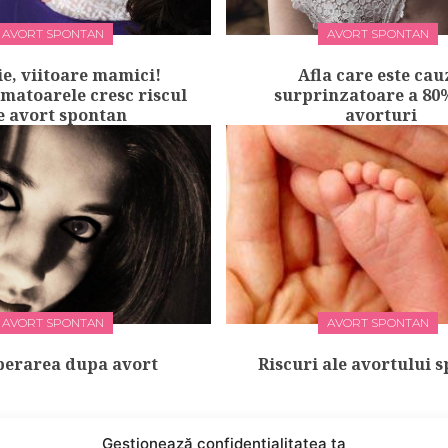
AVORT SPONTAN
AVORT SPONTAN
ie, viitoare mamici!
Afla care este cau
amatoarele cresc riscul
surprinzatoare a 80
e avort spontan
avorturi
AVORT SPONTAN
AVORT SPONTAN
perarea dupa avort
Riscuri ale avortului 
Gestionează confidențialitatea ta