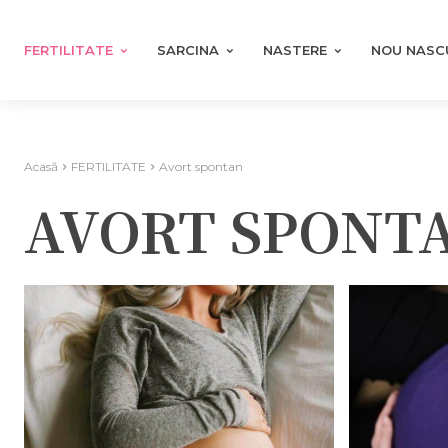
FERTILITATE
SARCINA
NASTERE
NOU NASC
Acasă
FERTILITATE
Avort spontan
AVORT SPONT