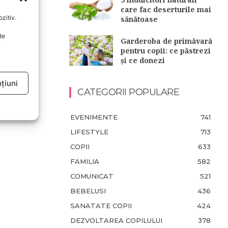
care fac deserturile mai
zitiv.
sănătoase
te
Garderoba de primăvară
u
pentru copii: ce păstrezi
și ce donezi
țiuni
CATEGORII POPULARE
EVENIMENTE
741
LIFESTYLE
713
COPII
633
FAMILIA
582
COMUNICAT
521
BEBELUSI
436
SANATATE COPII
424
DEZVOLTAREA COPILULUI
378