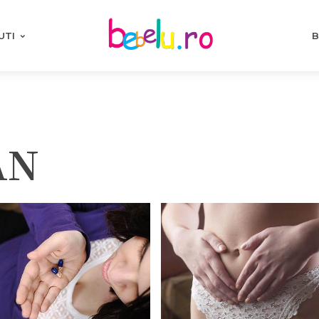
UTI
B
AN