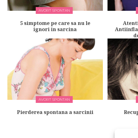
AVORT SPONTAN
5 simptome pe care sa nu le
Atent
ignori in sarcina
Antiinfl
d
AVORT SPONTAN
Pierderea spontana a sarcinii
Recu