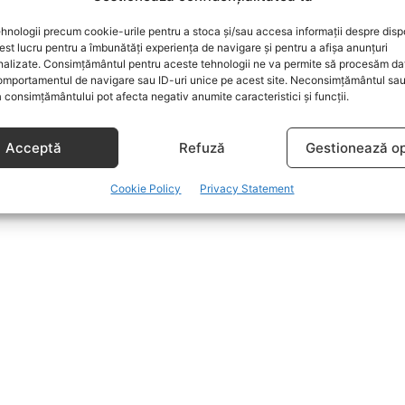
hnologii precum cookie-urile pentru a stoca și/sau accesa informații despre dispo
t lucru pentru a îmbunătăți experiența de navigare și pentru a afișa anunțuri
nalizate. Consimțământul pentru aceste tehnologii ne va permite să procesăm da
mportamentul de navigare sau ID-uri unice pe acest site. Neconsimțământul sa
 consimțământului pot afecta negativ anumite caracteristici și funcții.
Acceptă
Refuză
Gestionează op
Cookie Policy
Privacy Statement