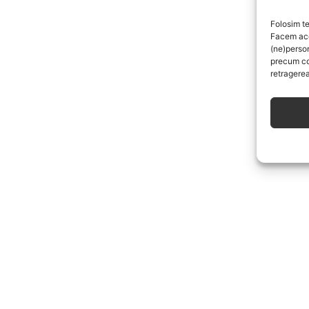
Folosim te
Facem aces
(ne)perso
precum co
retragerea