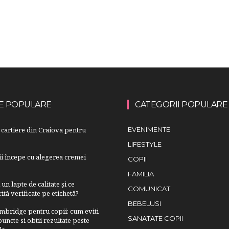
E POPULARE
CATEGORII POPULARE
cartiere din Craiova pentru
EVENIMENTE
LIFESTYLE
lii începe cu alegerea cremei
COPII
FAMILIA
n lapte de calitate și ce
COMUNICAT
ită verificate pe etichetă?
BEBELUSI
bridge pentru copii: cum eviti
SANATATE COPII
uncte si obtii rezultate peste