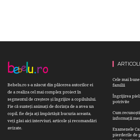
ARTICOL
Cele mai bune 
Bebelu.ro s-a născut din plăcerea autorilor ei
familii
de a realiza cel mai complex proiect în
Îngrijirea pie
segmentul de creştere şi îngrijire a copilulului.
potrivite
Fie că sunteţi animaţi de dorinţa de a avea un
Cum recunoști u
copil, fie deja aţi împărtăşit bucuria aceasta,
informații mer
veți găsi aici interviuri, articole şi recomandări
avizate.
Examenele Cam
pierderile de p