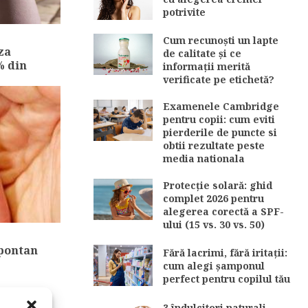
potrivite
Cum recunoști un lapte
za
de calitate și ce
% din
informații merită
verificate pe etichetă?
Examenele Cambridge
pentru copii: cum eviti
pierderile de puncte si
obtii rezultate peste
media nationala
Protecție solară: ghid
complet 2026 pentru
alegerea corectă a SPF-
ului (15 vs. 30 vs. 50)
spontan
Fără lacrimi, fără iritații:
cum alegi șamponul
perfect pentru copilul tău
3 îndulcitori naturali