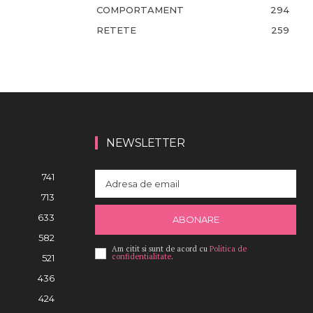
COMPORTAMENT
294
RETETE
259
NEWSLETTER
741
713
633
ABONARE
582
Am citit si sunt de acord cu
Politica de
confidentialitate
.
521
436
424