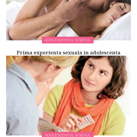
ADOLESCENTUL SI SEXUL
Prima experienta sexuala in adolescenta
ADOLESCENTUL SI SEXUL