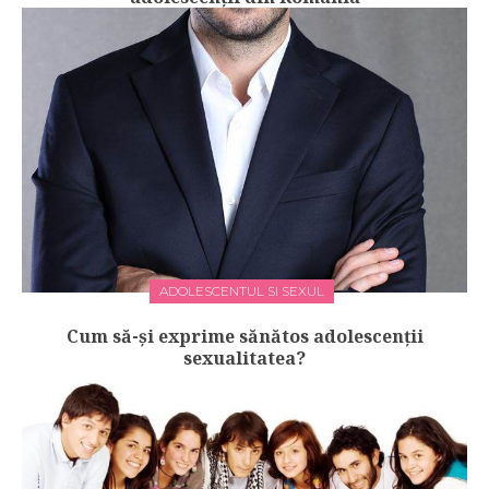
ADOLESCENTUL SI SEXUL
Cum să-şi exprime sănătos adolescenţii
sexualitatea?