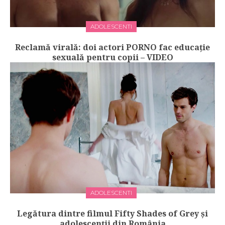
ADOLESCENTI
Reclamă virală: doi actori PORNO fac educație
sexuală pentru copii – VIDEO
ADOLESCENTI
Legătura dintre filmul Fifty Shades of Grey şi
adolescenții din România