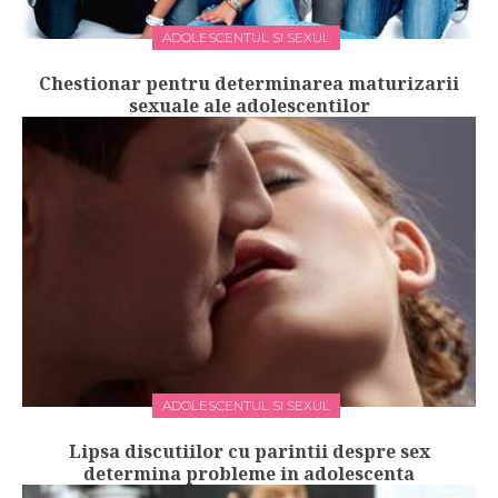
ADOLESCENTUL SI SEXUL
Chestionar pentru determinarea maturizarii
sexuale ale adolescentilor
ADOLESCENTUL SI SEXUL
Lipsa discutiilor cu parintii despre sex
determina probleme in adolescenta