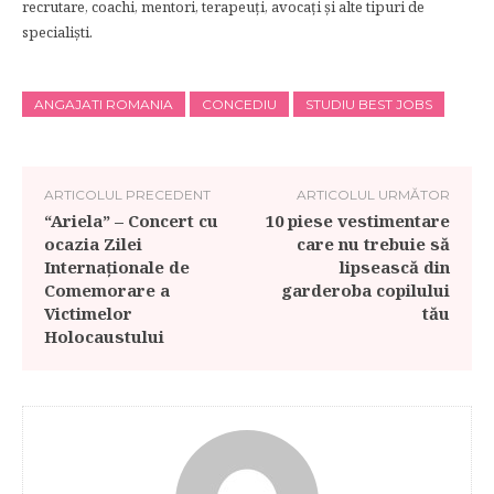
recrutare, coachi, mentori, terapeuți, avocați și alte tipuri de
specialiști.
ANGAJATI ROMANIA
CONCEDIU
STUDIU BEST JOBS
ARTICOLUL PRECEDENT
ARTICOLUL URMĂTOR
“Ariela” – Concert cu
10 piese vestimentare
ocazia Zilei
care nu trebuie să
Internaţionale de
lipsească din
Comemorare a
garderoba copilului
Victimelor
tău
Holocaustului