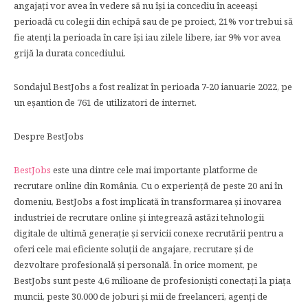
angajați vor avea în vedere să nu își ia concediu în aceeași
perioadă cu colegii din echipă sau de pe proiect, 21% vor trebui să
fie atenți la perioada în care își iau zilele libere, iar 9% vor avea
grijă la durata concediului.
Sondajul BestJobs a fost realizat în perioada 7-20 ianuarie 2022, pe
un eșantion de 761 de utilizatori de internet.
Despre BestJobs
BestJobs
este una dintre cele mai importante platforme de
recrutare online din România. Cu o experiență de peste 20 ani în
domeniu, BestJobs a fost implicată în transformarea și inovarea
industriei de recrutare online și integrează astăzi tehnologii
digitale de ultimă generație și servicii conexe recrutării pentru a
oferi cele mai eficiente soluții de angajare, recrutare și de
dezvoltare profesională și personală. În orice moment, pe
BestJobs sunt peste 4,6 milioane de profesioniști conectați la piața
muncii, peste 30.000 de joburi și mii de freelanceri, agenți de