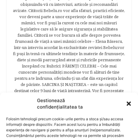
obişnuindu-vă cu interviuri, articole şi recomandări
avizate. Cititorii Bebelu.ro vor afla sfaturi, practici eficiente,
vor deveni parte a unor experienţe de viaţă trăite de
mămici, vor fi puşi la curent cu cele mai noi măsuri
legislative care să le asigure siguranţa şi stabilitatea
familiei. Cititorii se vor bucura să afle despre povestea
frumoasă de viață a unei mămici celebre – Elena Băsescu,
într-un interviu acordat în exclusivitate revistei Bebelu,vor
fi puşi în temă cu ultimele tendinţe în materie de frumuseţe,
diete şi modă parcurgând atent şi rubricile permanente
începând cu: Rubrici: PĂRINŢI CELEBRI – Cele mai
cunoscute personalităţi mondene vor fi alături de tine
pentru a te îndruma, oferindu-ţi un sfat din experienţa lor
de părinte. SARCINA ŞI NAŞTEREA – este un capitol
destinat celor 9 luni de viaţă intrauterină. Vor fi prezentate
informaţii referitoare la simptomatologia primelor zile de
Gestionează
sarcină, evoluţia fătului pe parcursul celor nouă luni,
confidențialitatea ta
analize necesare, alimentaţie, sănătate, pregătire pentru
naştere. Tot aici puteti găsi informaţii preţioase dedicate
Folosim tehnologii precum cookie-urile pentru a stoca și/sau accesa
naşterii şi recuperării postpartum. BEBELUŞUL ÎN PRIMUL
informații despre dispozitiv. Facem acest lucru pentru a îmbunătăți
ANIŞOR – este un capitol destinat îngrijirii sugarului.
experiența de navigare și pentru a afișa anunțuri (ne)personalizate.
Alăptarea, scorul Apgar, îngrijirea bontului ombilical,
Consimțământul pentru aceste tehnologii ne va permite să procesăm