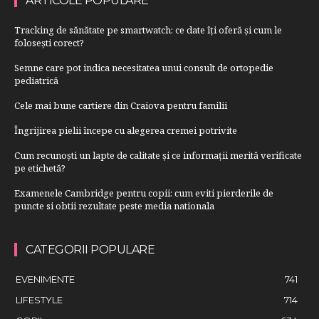
ARTICOLE POPULARE
Tracking de sănătate pe smartwatch: ce date îți oferă și cum le
folosești corect?
Semne care pot indica necesitatea unui consult de ortopedie
pediatrică
Cele mai bune cartiere din Craiova pentru familii
Îngrijirea pielii începe cu alegerea cremei potrivite
Cum recunoști un lapte de calitate și ce informații merită verificate
pe etichetă?
Examenele Cambridge pentru copii: cum eviti pierderile de
puncte si obtii rezultate peste media nationala
CATEGORII POPULARE
EVENIMENTE
741
LIFESTYLE
714