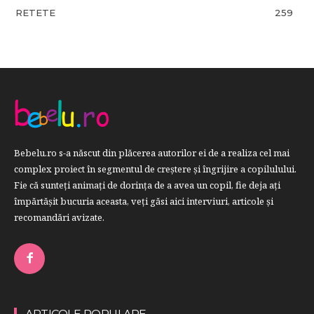
RETETE
259
Bebelu.ro s-a născut din plăcerea autorilor ei de a realiza cel mai
complex proiect în segmentul de creştere şi îngrijire a copilulului.
Fie că sunteţi animaţi de dorinţa de a avea un copil, fie deja aţi
împărtăşit bucuria aceasta, veți găsi aici interviuri, articole şi
recomandări avizate.