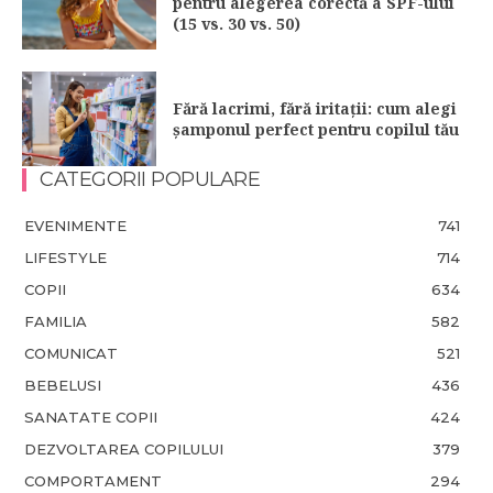
pentru alegerea corectă a SPF-ului
(15 vs. 30 vs. 50)
Fără lacrimi, fără iritații: cum alegi
șamponul perfect pentru copilul tău
CATEGORII POPULARE
EVENIMENTE
741
LIFESTYLE
714
COPII
634
FAMILIA
582
COMUNICAT
521
BEBELUSI
436
SANATATE COPII
424
DEZVOLTAREA COPILULUI
379
COMPORTAMENT
294