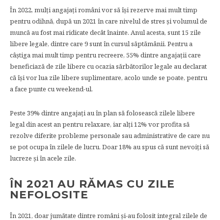
În 2022, mulți angajați români vor să își rezerve mai mult timp
pentru odihnă, după un 2021 în care nivelul de stres și volumul de
muncă au fost mai ridicate decât înainte. Anul acesta, sunt 15 zile
libere legale, dintre care 9 sunt în cursul săptămânii. Pentru a
câștiga mai mult timp pentru recreere, 55% dintre angajații care
beneficiază de
zile libere cu ocazia sărbătorilor legale au declarat
că își vor lua zile libere suplimentare, acolo unde se poate, pentru
a face punte cu weekend-ul.
Peste 39% dintre angajați au în plan să folosească zilele libere
legal din acest an pentru relaxare, iar alți 12% vor profita să
rezolve diferite probleme personale sau administrative de care nu
se pot ocupa în zilele de lucru. Doar 18% au spus că sunt nevoiți să
lucreze și în acele zile.
ÎN 2021 AU RĂMAS CU ZILE
NEFOLOSITE
În 2021, doar jumătate dintre români și-au folosit integral zilele de