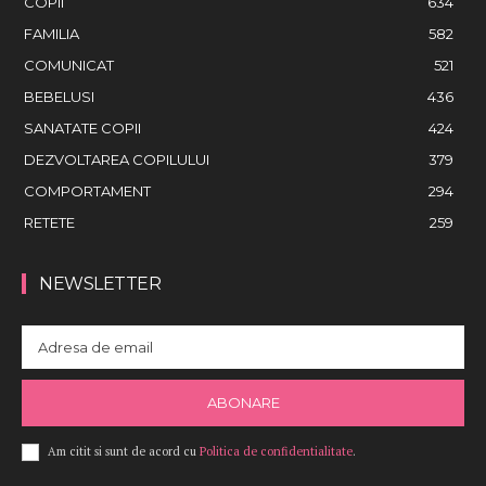
COPII
634
FAMILIA
582
COMUNICAT
521
BEBELUSI
436
SANATATE COPII
424
DEZVOLTAREA COPILULUI
379
COMPORTAMENT
294
RETETE
259
NEWSLETTER
ABONARE
Am citit si sunt de acord cu
Politica de confidentialitate
.