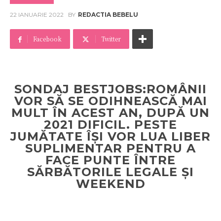
22 IANUARIE 2022
BY
REDACTIA BEBELU
Facebook
Twitter
SONDAJ BESTJOBS:ROMÂNII
VOR SĂ SE ODIHNEASCĂ MAI
MULT ÎN ACEST AN, DUPĂ UN
2021 DIFICIL. PESTE
JUMĂTATE ÎȘI VOR LUA LIBER
SUPLIMENTAR PENTRU A
FACE PUNTE ÎNTRE
SĂRBĂTORILE LEGALE ȘI
WEEKEND