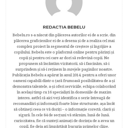
REDACTIA BEBELU
Bebelu.ro s-a născut din plăcerea autorilor ei de a scrie, din
plăcerea graficienilor ei de a desena şi de a realiza cel mai
complex proiect în segmentul de creştere şi îngrijire a
copilului. Bebelu este o plaformă online pentru părinţi şi
copii şi pentru cei care ar dori să redevină copii. Ne
propunem să încântăm vizitatorii, să-i fascinăm, să-i
surprindem şi să-i reţinem în mrejele paginilor noastre.​
Publicația Bebelu a apărut în anul 2014, pentru a oferi unor
oameni capabili dintr-o ţară frumoasă posibilitatea de a-şi
demonstra talentele, a-şi oferi serviciile, echipa colaborând
în acelaşi timp cu 16 specialişti în domeniile de maxim
interes, astfel că aici veţi identifica o serie întreagă de
recomandări şi informaţii foarte bine structurate, aşa încât
să obtineţi ceea ce vă doriţi – o informaţie corectă, clară şi
sigură. În cele 84 de secțuni vă stârnim, lună de lună,
curiozitatea, fie că sunteţi animaţi de dorinţa de a avea un
copil, fie deja aţi împărtăşit bucuria primelor clipe,