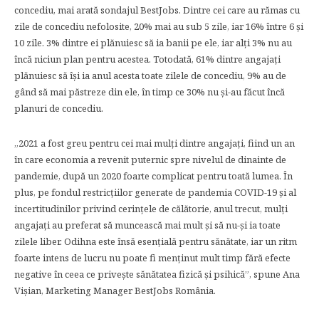
concediu, mai arată sondajul BestJobs. Dintre cei care au rămas cu
zile de concediu nefolosite, 20% mai au sub 5 zile, iar 16% între 6 și
10 zile. 3% dintre ei plănuiesc să ia banii pe ele, iar alți 3% nu au
încă niciun plan pentru acestea. Totodată, 61% dintre angajați
plănuiesc să își ia anul acesta toate zilele de concediu, 9% au de
gând să mai păstreze din ele, în timp ce 30% nu și-au făcut încă
planuri de concediu.
„2021 a fost greu pentru cei mai mulți dintre angajați, fiind un an
în care economia a revenit puternic spre nivelul de dinainte de
pandemie, după un 2020 foarte complicat pentru toată lumea. În
plus, p
e fondul restricțiilor generate de pandemia COVID-19 și al
incertitudinilor privind cerințele de călătorie, anul trecut, mulți
angajați au preferat să muncească mai mult și să nu-și ia toate
zilele liber. Odihna este însă esențială pentru sănătate, iar un ritm
foarte intens de lucru nu poate fi menținut mult timp fără efecte
negative în ceea ce privește sănătatea fizică și psihică”
, spune
Ana
Vișian, Marketing Manager BestJobs România.