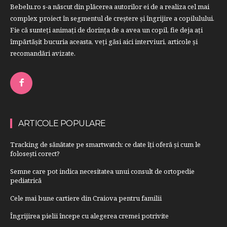
Bebelu.ro s-a născut din plăcerea autorilor ei de a realiza cel mai
complex proiect în segmentul de creştere şi îngrijire a copilulului.
Fie că sunteţi animaţi de dorinţa de a avea un copil, fie deja aţi
împărtăşit bucuria aceasta, veți găsi aici interviuri, articole şi
recomandări avizate.
ARTICOLE POPULARE
Tracking de sănătate pe smartwatch: ce date îți oferă și cum le
folosești corect?
Semne care pot indica necesitatea unui consult de ortopedie
pediatrică
Cele mai bune cartiere din Craiova pentru familii
Îngrijirea pielii începe cu alegerea cremei potrivite