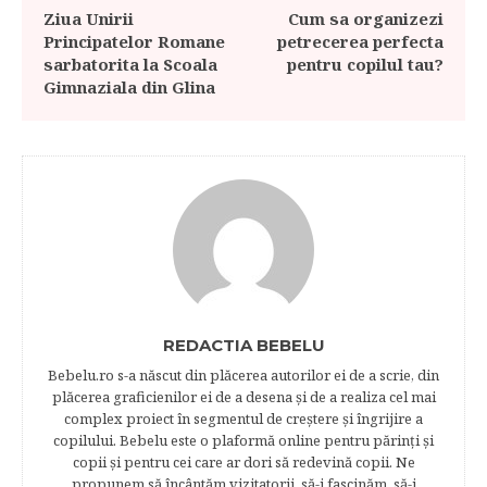
Ziua Unirii
Cum sa organizezi
Principatelor Romane
petrecerea perfecta
sarbatorita la Scoala
pentru copilul tau?
Gimnaziala din Glina
REDACTIA BEBELU
Bebelu.ro s-a născut din plăcerea autorilor ei de a scrie, din
plăcerea graficienilor ei de a desena şi de a realiza cel mai
complex proiect în segmentul de creştere şi îngrijire a
copilului. Bebelu este o plaformă online pentru părinţi şi
copii şi pentru cei care ar dori să redevină copii. Ne
propunem să încântăm vizitatorii, să-i fascinăm, să-i