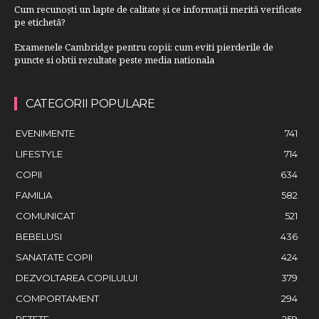
Cum recunoști un lapte de calitate și ce informații merită verificate
pe etichetă?
Examenele Cambridge pentru copii: cum eviti pierderile de
puncte si obtii rezultate peste media nationala
CATEGORII POPULARE
EVENIMENTE
741
LIFESTYLE
714
COPII
634
FAMILIA
582
COMUNICAT
521
BEBELUSI
436
SANATATE COPII
424
DEZVOLTAREA COPILULUI
379
COMPORTAMENT
294
RETETE
259