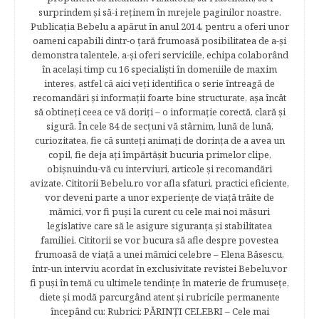
surprindem şi să-i reţinem în mrejele paginilor noastre.​
Publicația Bebelu a apărut în anul 2014, pentru a oferi unor
oameni capabili dintr-o ţară frumoasă posibilitatea de a-şi
demonstra talentele, a-şi oferi serviciile, echipa colaborând
în acelaşi timp cu 16 specialişti în domeniile de maxim
interes, astfel că aici veţi identifica o serie întreagă de
recomandări şi informaţii foarte bine structurate, aşa încât
să obtineţi ceea ce vă doriţi – o informaţie corectă, clară şi
sigură. În cele 84 de secțuni vă stârnim, lună de lună,
curiozitatea, fie că sunteţi animaţi de dorinţa de a avea un
copil, fie deja aţi împărtăşit bucuria primelor clipe,
obişnuindu-vă cu interviuri, articole şi recomandări
avizate. Cititorii Bebelu.ro vor afla sfaturi, practici eficiente,
vor deveni parte a unor experienţe de viaţă trăite de
mămici, vor fi puşi la curent cu cele mai noi măsuri
legislative care să le asigure siguranţa şi stabilitatea
familiei. Cititorii se vor bucura să afle despre povestea
frumoasă de viață a unei mămici celebre – Elena Băsescu,
într-un interviu acordat în exclusivitate revistei Bebelu,vor
fi puşi în temă cu ultimele tendinţe în materie de frumuseţe,
diete şi modă parcurgând atent şi rubricile permanente
începând cu: Rubrici: PĂRINŢI CELEBRI – Cele mai