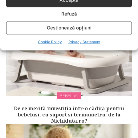
Acceptă
Fără lacrimi, fără iritații: cum alegi
șamponul perfect pentru copilul tău
Refuză
Gestionează opțiuni
Cookie Policy
Privacy Statement
BEBELUSI
De ce merită investiția într-o cădiță pentru
bebeluși, cu suport și termometru, de la
Nichiduta.ro?