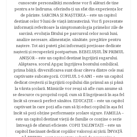
cunoscute personalităţi mondene vor fi alături de tine
pentru a te îndruma, oferindu-ţi un sfat din experienţa lor
de părinte. SARCINA ŞI NAŞTEREA – este un capitol
destinat celor 9 luni de viaţă intrauterină. Vor fi prezentate
informaţii referitoare la simptomatologia primelor zile de
sarcină, evoluţia fătului pe parcursul celor nouă luni,
analize necesare, alimentaţie, sănătate, pregătire pentru
naştere. Tot aici puteti găsi informaţii preţioase dedicate
naşterii şi recuperării postpartum. BEBELUŞUL ÎN PRIMUL
ANIŞOR – este un capitol destinat îngrijirii sugarului.
Alăptarea, scorul Apgar, îngrijirea bontului ombilical,
prima băiţă, diversificarea sunt doar câteva dintre cele mai
captivante subcategorii. COPILUL 1-6 ANI – este un capitol
dedicat creşterii şi îngrijirii copilului din primul an şi până
la vârsta şcolară. Mămicile vor reuşi să afle cum anume să
se descurce cu propriul copil, cum să îl îngrijească în aşa fel
încât să crească perfect sănătos. EDUCAŢIE – este un capitol
captivant în care poţi afla cum să îţi educi copilul în aşa fel
încât să poţi obţine performanţe şcolare sigure. FAMILIA –
este un capitol destinat vieţii de familie ce conţine o serie
întreagă de sfaturi eficiente. COPII TALENTAŢI – este un
capitol fascinant dedicat copiilor valoroși ai țării. ÎNVAŢĂ