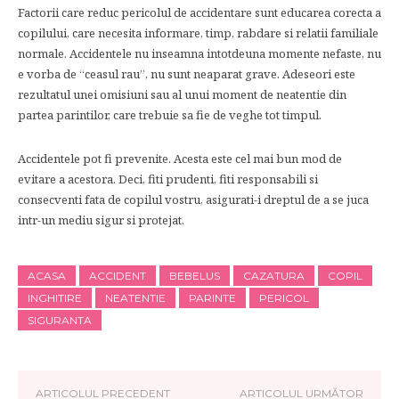
Factorii care reduc pericolul de accidentare sunt educarea corecta a
copilului, care necesita informare, timp, rabdare si relatii familiale
normale. Accidentele nu inseamna intotdeuna momente nefaste, nu
e vorba de “ceasul rau”, nu sunt neaparat grave. Adeseori este
rezultatul unei omisiuni sau al unui moment de neatentie din
partea parintilor, care trebuie sa fie de veghe tot timpul.
Accidentele pot fi prevenite. Acesta este cel mai bun mod de
evitare a acestora. Deci, fiti prudenti, fiti responsabili si
consecventi fata de copilul vostru, asigurati-i dreptul de a se juca
intr-un mediu sigur si protejat.
ACASA
ACCIDENT
BEBELUS
CAZATURA
COPIL
INGHITIRE
NEATENTIE
PARINTE
PERICOL
SIGURANTA
ARTICOLUL PRECEDENT
ARTICOLUL URMĂTOR