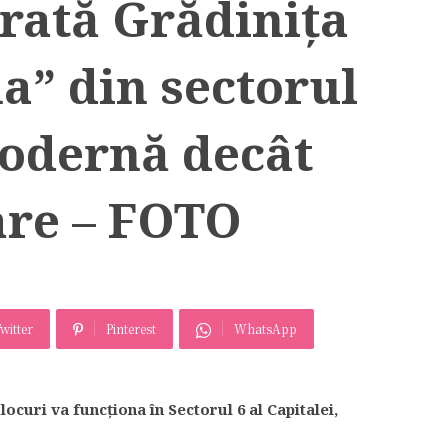
urată Grădinița
na” din sectorul
modernă decât
are – FOTO
witter
Pinterest
WhatsApp
ocuri va funcţiona în Sectorul 6 al Capitalei,