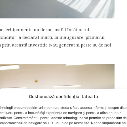
ne, echipamente moderne, astfel încât actul
condiţii”, a declarat marţi, la inaugurare, primarul
 prin această investiţie s-au generat şi peste 80 de noi
Gestionează confidențialitatea ta
hnologii precum cookie-urile pentru a stoca și/sau accesa informații despre dispo
t lucru pentru a îmbunătăți experiența de navigare și pentru a afișa anunțuri
nalizate. Consimțământul pentru aceste tehnologii ne va permite să procesăm da
mportamentul de navigare sau ID-uri unice pe acest site. Neconsimțământul sa