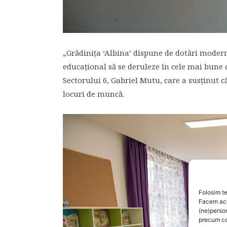
„Grădiniţa ‘Albina’ dispune de dotări moder
educaţional să se deruleze în cele mai bune 
Sectorului 6, Gabriel Mutu, care a susţinut că
locuri de muncă.
Folosim te
Facem aces
(ne)perso
precum co