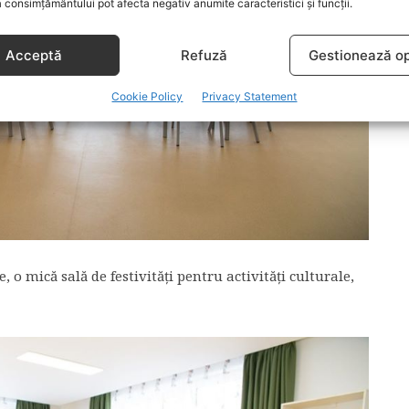
 consimțământului pot afecta negativ anumite caracteristici și funcții.
Acceptă
Refuză
Gestionează op
Cookie Policy
Privacy Statement
 o mică sală de festivităţi pentru activităţi culturale,