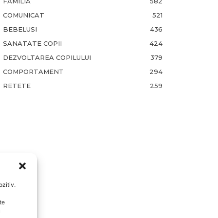
FAMILIA
582
COMUNICAT
521
BEBELUSI
436
SANATATE COPII
424
DEZVOLTAREA COPILULUI
379
COMPORTAMENT
294
RETETE
259
zitiv.
te
u