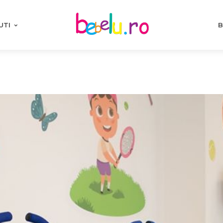
UTI
B