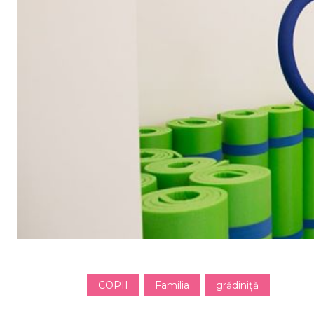
COPII
Familia
grădiniţă