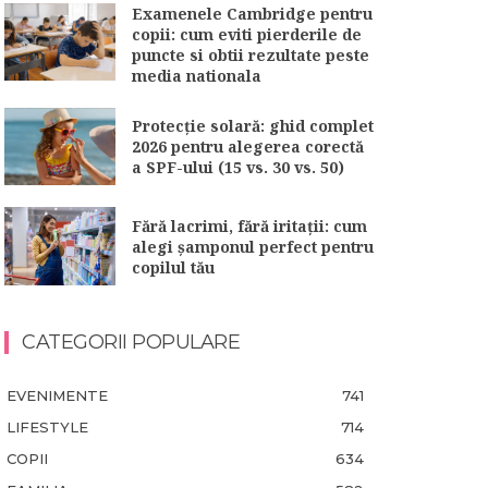
Examenele Cambridge pentru
copii: cum eviti pierderile de
puncte si obtii rezultate peste
media nationala
Protecție solară: ghid complet
2026 pentru alegerea corectă
a SPF-ului (15 vs. 30 vs. 50)
Fără lacrimi, fără iritații: cum
alegi șamponul perfect pentru
copilul tău
CATEGORII POPULARE
EVENIMENTE
741
LIFESTYLE
714
COPII
634