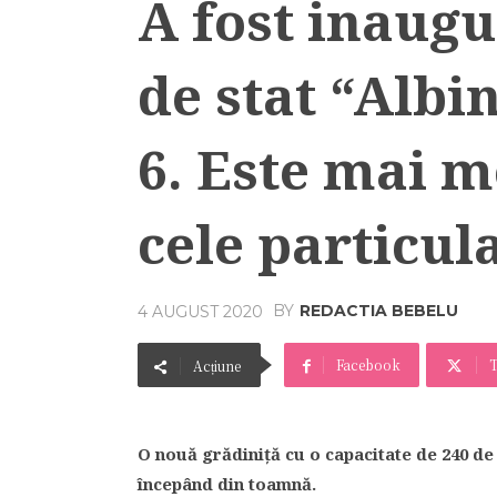
A fost inaug
de stat “Albi
6. Este mai 
cele particul
BY
REDACTIA BEBELU
4 AUGUST 2020
Facebook
T
Acțiune
O nouă grădiniţă cu o capacitate de 240 de l
începând din toamnă.