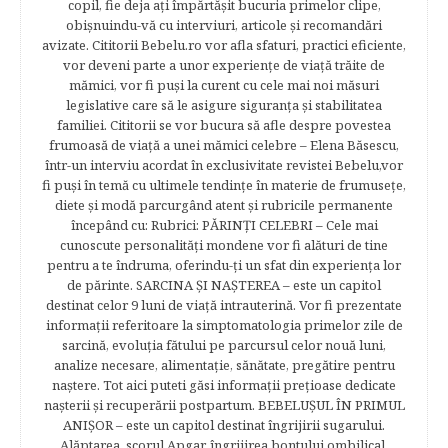
copil, fie deja aţi împărtăşit bucuria primelor clipe,
obişnuindu-vă cu interviuri, articole şi recomandări
avizate. Cititorii Bebelu.ro vor afla sfaturi, practici eficiente,
vor deveni parte a unor experienţe de viaţă trăite de
mămici, vor fi puşi la curent cu cele mai noi măsuri
legislative care să le asigure siguranţa şi stabilitatea
familiei. Cititorii se vor bucura să afle despre povestea
frumoasă de viață a unei mămici celebre – Elena Băsescu,
într-un interviu acordat în exclusivitate revistei Bebelu,vor
fi puşi în temă cu ultimele tendinţe în materie de frumuseţe,
diete şi modă parcurgând atent şi rubricile permanente
începând cu: Rubrici: PĂRINŢI CELEBRI – Cele mai
cunoscute personalităţi mondene vor fi alături de tine
pentru a te îndruma, oferindu-ţi un sfat din experienţa lor
de părinte. SARCINA ŞI NAŞTEREA – este un capitol
destinat celor 9 luni de viaţă intrauterină. Vor fi prezentate
informaţii referitoare la simptomatologia primelor zile de
sarcină, evoluţia fătului pe parcursul celor nouă luni,
analize necesare, alimentaţie, sănătate, pregătire pentru
naştere. Tot aici puteti găsi informaţii preţioase dedicate
naşterii şi recuperării postpartum. BEBELUŞUL ÎN PRIMUL
ANIŞOR – este un capitol destinat îngrijirii sugarului.
Alăptarea, scorul Apgar, îngrijirea bontului ombilical,