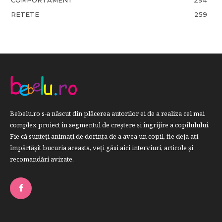
RETETE
259
Bebelu.ro s-a născut din plăcerea autorilor ei de a realiza cel mai
complex proiect în segmentul de creştere şi îngrijire a copilulului.
Fie că sunteţi animaţi de dorinţa de a avea un copil, fie deja aţi
împărtăşit bucuria aceasta, veți găsi aici interviuri, articole şi
recomandări avizate.