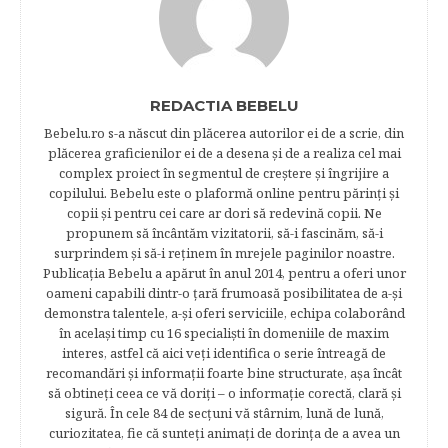
REDACTIA BEBELU
Bebelu.ro s-a născut din plăcerea autorilor ei de a scrie, din
plăcerea graficienilor ei de a desena şi de a realiza cel mai
complex proiect în segmentul de creştere şi îngrijire a
copilului. Bebelu este o plaformă online pentru părinţi şi
copii şi pentru cei care ar dori să redevină copii. Ne
propunem să încântăm vizitatorii, să-i fascinăm, să-i
surprindem şi să-i reţinem în mrejele paginilor noastre.​
Publicația Bebelu a apărut în anul 2014, pentru a oferi unor
oameni capabili dintr-o ţară frumoasă posibilitatea de a-şi
demonstra talentele, a-şi oferi serviciile, echipa colaborând
în acelaşi timp cu 16 specialişti în domeniile de maxim
interes, astfel că aici veţi identifica o serie întreagă de
recomandări şi informaţii foarte bine structurate, aşa încât
să obtineţi ceea ce vă doriţi – o informaţie corectă, clară şi
sigură. În cele 84 de secțuni vă stârnim, lună de lună,
curiozitatea, fie că sunteţi animaţi de dorinţa de a avea un