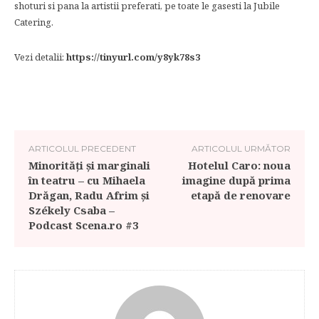
shoturi si pana la artistii preferati, pe toate le gasesti la Jubile
Catering.
Vezi detalii:
https://tinyurl.com/y8yk78s3
ARTICOLUL PRECEDENT
ARTICOLUL URMĂTOR
Minorități și marginali
Hotelul Caro: noua
în teatru – cu Mihaela
imagine după prima
Drăgan, Radu Afrim și
etapă de renovare
Székely Csaba –
Podcast Scena.ro #3