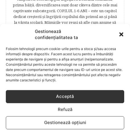
prima băiţă, diversificarea sunt doar câteva dintre cele mai
captivante subcategorii. COPILUL 1-6 ANI – este un capitol
dedicat creşterii şi îngrijirii copilului din primul an şi până
la vârsta şcolară. Mămicile vor reuşi să afle cum anume să
se descurce cu propriul copil, cum să îl îngrijească în aşa fel
Gestionează
încât să crească perfect sănătos. EDUCAŢIE – este un capitol
confidențialitatea ta
captivant în care poţi afla cum să îţi educi copilul în aşa fel
încât să poţi obţine performanţe şcolare sigure. FAMILIA –
Folosim tehnologii precum cookie-urile pentru a stoca și/sau accesa
este un capitol destinat vieţii de familie ce conţine o serie
informații despre dispozitiv. Facem acest lucru pentru a îmbunătăți
întreagă de sfaturi eficiente. COPII TALENTAŢI – este un
experiența de navigare și pentru a afișa anunțuri (ne)personalizate.
capitol fascinant dedicat copiilor valoroși ai țării. ÎNVAŢĂ
Consimțământul pentru aceste tehnologii ne va permite să procesăm
SĂ PREVII! –sunt prezentate soluţii de prevenire a
date precum comportamentul de navigare sau ID-uri unice pe acest site.
anumitor probleme de sănătate ce pot afecta atât viaţa
Neconsimțământul sau retragerea consimțământului pot afecta negativ
anumite caracteristici și funcții.
copiilor, cât şi pe cea a părinţilor.
Acceptă
RELATED POSTS
Refuză
Gestionează opțiuni