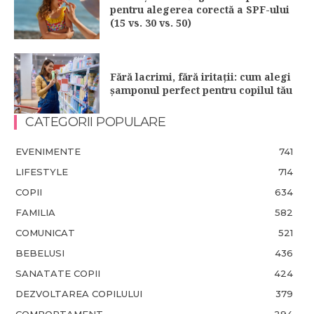
pentru alegerea corectă a SPF-ului
(15 vs. 30 vs. 50)
Fără lacrimi, fără iritații: cum alegi
șamponul perfect pentru copilul tău
CATEGORII POPULARE
EVENIMENTE
741
LIFESTYLE
714
COPII
634
FAMILIA
582
COMUNICAT
521
BEBELUSI
436
SANATATE COPII
424
DEZVOLTAREA COPILULUI
379
COMPORTAMENT
294