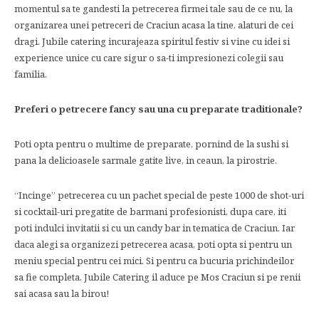
momentul sa te gandesti la petrecerea firmei tale sau de ce nu, la
organizarea unei petreceri de Craciun acasa la tine, alaturi de cei
dragi. Jubile catering incurajeaza spiritul festiv si vine cu idei si
experience unice cu care sigur o sa-ti impresionezi colegii sau
familia.
Preferi o petrecere fancy sau una cu preparate traditionale?
Poti opta pentru o multime de preparate, pornind de la sushi si
pana la delicioasele sarmale gatite live, in ceaun, la pirostrie.
“Incinge” petrecerea cu un pachet special de peste 1000 de shot-uri
si cocktail-uri pregatite de barmani profesionisti, dupa care, iti
poti indulci invitatii si cu un candy bar in tematica de Craciun. Iar
daca alegi sa organizezi petrecerea acasa, poti opta si pentru un
meniu special pentru cei mici. Si pentru ca bucuria prichindeilor
sa fie completa, Jubile Catering il aduce pe Mos Craciun si pe renii
sai acasa sau la birou!