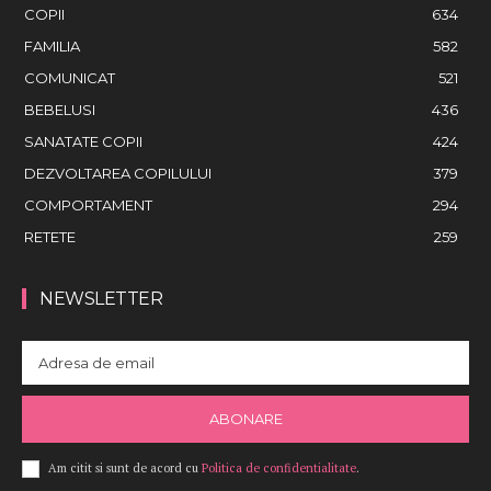
COPII
634
FAMILIA
582
COMUNICAT
521
BEBELUSI
436
SANATATE COPII
424
DEZVOLTAREA COPILULUI
379
COMPORTAMENT
294
RETETE
259
NEWSLETTER
ABONARE
Am citit si sunt de acord cu
Politica de confidentialitate
.