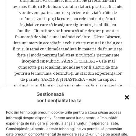
obişnuindu-vă cu interviuri, articole şi recomandări
avizate. Cititorii Bebelu.ro vor afla sfaturi, practici eficiente,
vor deveni parte a unor experienţe de viaţă trăite de
mămici, vor fi puşi la curent cu cele mai noi măsuri
legislative care să le asigure siguranţa şi stabilitatea
familiei. Cititorii se vor bucura să afle despre povestea
frumoasă de viață a unei mămici celebre – Elena Băsescu,
într-un interviu acordat în exclusivitate revistei Bebelu,vor
fi puşi în temă cu ultimele tendinţe în materie de frumuseţe,
diete şi modă parcurgând atent şi rubricile permanente
începând cu: Rubrici: PĂRINŢI CELEBRI – Cele mai
cunoscute personalităţi mondene vor fi alături de tine
pentru a te îndruma, oferindu-ţi un sfat din experienţa lor
de părinte. SARCINA ŞI NAŞTEREA – este un capitol
destinat celor 9 luni de viaţă intrauterină. Vor fi prezentate
informaţii referitoare la simptomatologia primelor zile de
Gestionează
sarcină, evoluţia fătului pe parcursul celor nouă luni,
confidențialitatea ta
analize necesare, alimentaţie, sănătate, pregătire pentru
naştere. Tot aici puteti găsi informaţii preţioase dedicate
Folosim tehnologii precum cookie-urile pentru a stoca și/sau accesa
naşterii şi recuperării postpartum. BEBELUŞUL ÎN PRIMUL
informații despre dispozitiv. Facem acest lucru pentru a îmbunătăți
ANIŞOR – este un capitol destinat îngrijirii sugarului.
experiența de navigare și pentru a afișa anunțuri (ne)personalizate.
Alăptarea, scorul Apgar, îngrijirea bontului ombilical,
Consimțământul pentru aceste tehnologii ne va permite să procesăm
prima băiţă, diversificarea sunt doar câteva dintre cele mai
date precum comportamentul de navigare sau ID-uri unice pe acest site.