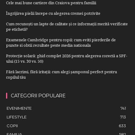
Cele mai bune cartiere din Craiova pentru familii
Îngrijirea pielii începe cu alegerea cremei potrivite
Cum recunoști un lapte de calitate și ce informații merită verificate
pe etichetă?
Examenele Cambridge pentru copii: cum eviti pierderile de
puncte si obtii rezultate peste media nationala
Protecție solară: ghid complet 2026 pentru alegerea corectă a SPF-
ului (15 vs. 30 vs. 50)
Fără lacrimi, fără iritații: cum alegi șamponul perfect pentru
copilul tău
CATEGORII POPULARE
EVENIMENTE
741
LIFESTYLE
713
COPII
633
FAMILIA
582