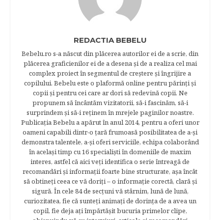
REDACTIA BEBELU
Bebelu.ro s-a născut din plăcerea autorilor ei de a scrie, din
plăcerea graficienilor ei de a desena şi de a realiza cel mai
complex proiect în segmentul de creştere şi îngrijire a
copilului. Bebelu este o plaformă online pentru părinţi şi
copii şi pentru cei care ar dori să redevină copii. Ne
propunem să încântăm vizitatorii, să-i fascinăm, să-i
surprindem şi să-i reţinem în mrejele paginilor noastre.​
Publicația Bebelu a apărut în anul 2014, pentru a oferi unor
oameni capabili dintr-o ţară frumoasă posibilitatea de a-şi
demonstra talentele, a-şi oferi serviciile, echipa colaborând
în acelaşi timp cu 16 specialişti în domeniile de maxim
interes, astfel că aici veţi identifica o serie întreagă de
recomandări şi informaţii foarte bine structurate, aşa încât
să obtineţi ceea ce vă doriţi – o informaţie corectă, clară şi
sigură. În cele 84 de secțuni vă stârnim, lună de lună,
curiozitatea, fie că sunteţi animaţi de dorinţa de a avea un
copil, fie deja aţi împărtăşit bucuria primelor clipe,