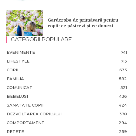
Garderoba de primăvară pentru
copii: ce păstrezi și ce donezi
CATEGORII POPULARE
EVENIMENTE
741
LIFESTYLE
713
COPII
633
FAMILIA
582
COMUNICAT
521
BEBELUSI
436
SANATATE COPII
424
DEZVOLTAREA COPILULUI
378
COMPORTAMENT
294
RETETE
259