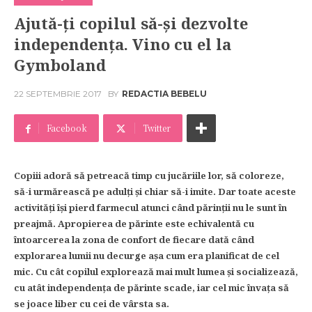
Ajută-ți copilul să-și dezvolte
independența. Vino cu el la
Gymboland
22 SEPTEMBRIE 2017
BY
REDACTIA BEBELU
Facebook
Twitter
Copiii adoră să petreacă timp cu jucăriile lor, să coloreze,
să-i urmărească pe adulți și chiar să-i imite. Dar toate aceste
activități își pierd farmecul atunci când părinții nu le sunt în
preajmă. Apropierea de părinte este echivalentă cu
întoarcerea la zona de confort de fiecare dată când
explorarea lumii nu decurge așa cum era planificat de cel
mic. Cu cât copilul explorează mai mult lumea și socializează,
cu atât independența de părinte scade, iar cel mic învața să
se joace liber cu cei de vârsta sa.