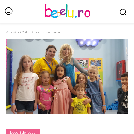
Acasă
COPII
Locuri de joaca
Locuri de joaca