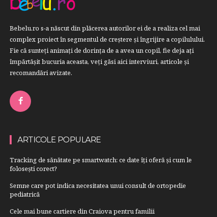
Bebelu.ro s-a născut din plăcerea autorilor ei de a realiza cel mai
complex proiect în segmentul de creştere şi îngrijire a copilulului.
Fie că sunteţi animaţi de dorinţa de a avea un copil, fie deja aţi
împărtăşit bucuria aceasta, veți găsi aici interviuri, articole şi
recomandări avizate.
ARTICOLE POPULARE
Tracking de sănătate pe smartwatch: ce date îți oferă și cum le
folosești corect?
Semne care pot indica necesitatea unui consult de ortopedie
pediatrică
Cele mai bune cartiere din Craiova pentru familii