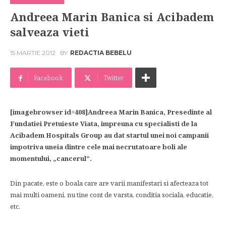
Andreea Marin Banica si Acibadem
salveaza vieti
15 MARTIE 2012
BY
REDACTIA BEBELU
Facebook
Twitter
[imagebrowser id=408]Andreea Marin Banica, Presedinte al
Fundatiei Pretuieste Viata, impreuna cu specialisti de la
Acibadem Hospitals Group au dat startul unei noi campanii
impotriva uneia dintre cele mai necrutatoare boli ale
momentului, „cancerul”.
Din pacate, este o boala care are varii manifestari si afecteaza tot
mai multi oameni, nu tine cont de varsta, conditia sociala, educatie,
etc.