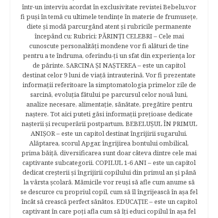
într-un interviu acordat în exclusivitate revistei Bebelu,vor
fi puşi în temă cu ultimele tendinţe în materie de frumuseţe,
diete şi modă parcurgând atent şi rubricile permanente
începând cu: Rubrici: PĂRINŢI CELEBRI – Cele mai
cunoscute personalităţi mondene vor fi alături de tine
pentru a te îndruma, oferindu-ţi un sfat din experienţa lor
de părinte. SARCINA ŞI NAŞTEREA – este un capitol
destinat celor 9 luni de viaţă intrauterină. Vor fi prezentate
informaţii referitoare la simptomatologia primelor zile de
sarcină, evoluţia fătului pe parcursul celor nouă luni,
analize necesare, alimentaţie, sănătate, pregătire pentru
naştere. Tot aici puteti găsi informaţii preţioase dedicate
naşterii şi recuperării postpartum. BEBELUŞUL ÎN PRIMUL
ANIŞOR – este un capitol destinat îngrijirii sugarului.
Alăptarea, scorul Apgar, îngrijirea bontului ombilical,
prima băiţă, diversificarea sunt doar câteva dintre cele mai
captivante subcategorii. COPILUL 1-6 ANI – este un capitol
dedicat creşterii şi îngrijirii copilului din primul an şi până
la vârsta şcolară. Mămicile vor reuşi să afle cum anume să
se descurce cu propriul copil, cum să îl îngrijească în aşa fel
încât să crească perfect sănătos. EDUCAŢIE – este un capitol
captivant în care poţi afla cum să îţi educi copilul în aşa fel