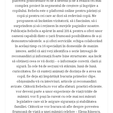
plăcerea graficienilor ei de a desena şi de a realiza cel mai
complex proiect în segmentul de creştere şi îngrijire a
copilului. Bebelu este o plaformă online pentru părinţi şi
copii şi pentru cei care ar dori să redevină copii. Ne
propunem să încântăm vizitatorii, să-i fascinăm, să-i
surprindem şi să-i reţinem în mrejele paginilor noastre.​
Publicația Bebelu a apărut în anul 2014, pentru a oferi unor
oameni capabili dintr-o ţară frumoasă posibilitatea de a-şi
demonstra talentele, a-şi oferi serviciile, echipa colaborând
în acelaşi timp cu 16 specialişti în domeniile de maxim
interes, astfel că aici veţi identifica o serie întreagă de
recomandări şi informaţii foarte bine structurate, aşa încât
să obtineţi ceea ce vă doriţi – o informaţie corectă, clară şi
sigură. În cele 84 de secțuni vă stârnim, lună de lună,
curiozitatea, fie că sunteţi animaţi de dorinţa de a avea un
copil, fie deja aţi împărtăşit bucuria primelor clipe,
obişnuindu-vă cu interviuri, articole şi recomandări
avizate. Cititorii Bebelu.ro vor afla sfaturi, practici eficiente,
vor deveni parte a unor experienţe de viaţă trăite de
mămici, vor fi puşi la curent cu cele mai noi măsuri
legislative care să le asigure siguranţa şi stabilitatea
familiei. Cititorii se vor bucura să afle despre povestea
frumoasă de viață a unei mămici celebre – Elena Băsescu,