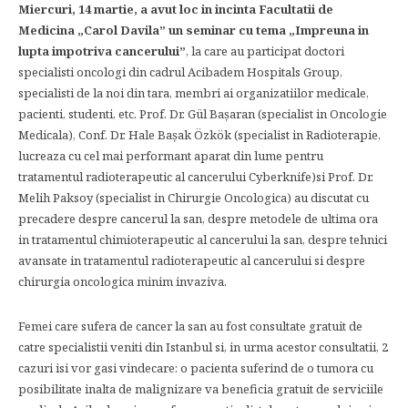
Miercuri, 14 martie, a avut loc in incinta Facultatii de
Medicina „Carol Davila” un seminar cu tema „Impreuna in
lupta impotriva cancerului”
, la care au participat doctori
specialisti oncologi din cadrul Acibadem Hospitals Group,
specialisti de la noi din tara, membri ai organizatiilor medicale,
pacienti, studenti, etc. Prof. Dr. Gül Başaran (specialist in Oncologie
Medicala), Conf. Dr. Hale Başak Özkök (specialist in Radioterapie,
lucreaza cu cel mai performant aparat din lume pentru
tratamentul radioterapeutic al cancerului Cyberknife)si Prof. Dr.
Melih Paksoy (specialist in Chirurgie Oncologica) au discutat cu
precadere despre cancerul la san, despre metodele de ultima ora
in tratamentul chimioterapeutic al cancerului la san, despre tehnici
avansate in tratamentul radioterapeutic al cancerului si despre
chirurgia oncologica minim invaziva.
Femei care sufera de cancer la san au fost consultate gratuit de
catre specialistii veniti din Istanbul si, in urma acestor consultatii, 2
cazuri isi vor gasi vindecare: o pacienta suferind de o tumora cu
posibilitate inalta de malignizare va beneficia gratuit de serviciile