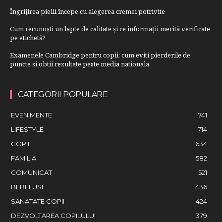
Îngrijirea pielii începe cu alegerea cremei potrivite
Cum recunoști un lapte de calitate și ce informații merită verificate
pe etichetă?
Examenele Cambridge pentru copii: cum eviti pierderile de
puncte si obtii rezultate peste media nationala
CATEGORII POPULARE
EVENIMENTE
741
LIFESTYLE
714
COPII
634
FAMILIA
582
COMUNICAT
521
BEBELUSI
436
SANATATE COPII
424
DEZVOLTAREA COPILULUI
379