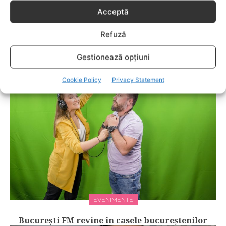
Acceptă
EVENIMENTE
Refuză
LIVE VIDEO Pogorârea Luminii Sfinte din
Gestionează opțiuni
Ierusalim
Cookie Policy
Privacy Statement
EVENIMENTE
Bucureşti FM revine în casele bucureștenilor