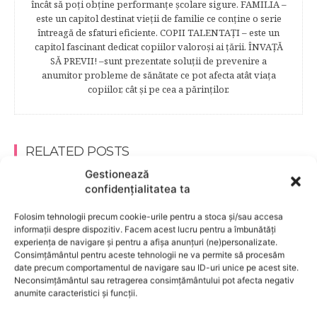
încât să poţi obţine performanţe şcolare sigure. FAMILIA –
este un capitol destinat vieţii de familie ce conţine o serie
întreagă de sfaturi eficiente. COPII TALENTAŢI – este un
capitol fascinant dedicat copiilor valoroși ai țării. ÎNVAŢĂ
SĂ PREVII! –sunt prezentate soluţii de prevenire a
anumitor probleme de sănătate ce pot afecta atât viaţa
copiilor, cât şi pe cea a părinţilor.
RELATED POSTS
Gestionează
confidențialitatea ta
Folosim tehnologii precum cookie-urile pentru a stoca și/sau accesa
informații despre dispozitiv. Facem acest lucru pentru a îmbunătăți
experiența de navigare și pentru a afișa anunțuri (ne)personalizate.
Consimțământul pentru aceste tehnologii ne va permite să procesăm
date precum comportamentul de navigare sau ID-uri unice pe acest site.
Neconsimțământul sau retragerea consimțământului pot afecta negativ
anumite caracteristici și funcții.