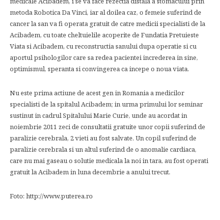
medicale Acibadem, i se va face rezectia distala a stomacului prin
metoda Robotica Da Vinci, iar al doilea caz, o femeie suferind de
cancer la san va fi operata gratuit de catre medicii specialisti de la
Acibadem, cu toate cheltuielile acoperite de Fundatia Pretuieste
Viata si Acibadem, cu reconstructia sanului dupa operatie si cu
aportul psihologilor care sa redea pacientei increderea in sine,
optimismul, speranta si convingerea ca incepe o noua viata.
Nu este prima actiune de acest gen in Romania a medicilor
specialisti de la spitalul Acibadem; in urma primului lor seminar
sustinut in cadrul Spitalului Marie Curie, unde au acordat in
noiembrie 2011 zeci de consultatii gratuite unor copii suferind de
paralizie cerebrala, 2 vieti au fost salvate. Un copil suferind de
paralizie cerebrala si un altul suferind de o anomalie cardiaca,
care nu mai gaseau o solutie medicala la noi in tara, au fost operati
gratuit la Acibadem in luna decembrie a anului trecut.
Foto: http://www.puterea.ro