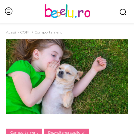
Acasă
COPII
Comportament
Comportament
Dezvoltarea copilului