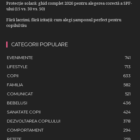
Protecție solară: ghid complet 2026 pentru alegerea corectă a SPF-
ului (15 vs. 30 vs. 50)
Fără lacrimi, fără iritații: cum alegi șamponul perfect pentru
copilul tău
CATEGORII POPULARE
EVENIMENTE
741
LIFESTYLE
713
COPII
633
FAMILIA
582
COMUNICAT
521
BEBELUSI
436
SANATATE COPII
424
DEZVOLTAREA COPILULUI
378
COMPORTAMENT
294
RETETE
259