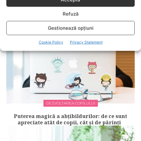
Câte-n lună și-n stele – Cum alegi jucăria
potrivită în funcție de vârsta și etapa de
Refuză
dezvoltare a copilului
Gestionează opțiuni
Cookie Policy
Privacy Statement
DEZVOLTAREA COPILULUI
Puterea magică a abțibildurilor: de ce sunt
apreciate atât de copii, cât și de părinți