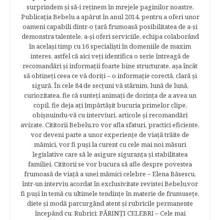
surprindem şi să-i reţinem în mrejele paginilor noastre.​
Publicația Bebelu a apărut în anul 2014, pentru a oferi unor
oameni capabili dintr-o ţară frumoasă posibilitatea de a-şi
demonstra talentele, a-şi oferi serviciile, echipa colaborând
în acelaşi timp cu 16 specialişti în domeniile de maxim
interes, astfel că aici veţi identifica o serie întreagă de
recomandări şi informaţii foarte bine structurate, aşa încât
să obtineţi ceea ce vă doriţi – o informaţie corectă, clară şi
sigură. În cele 84 de secțuni vă stârnim, lună de lună,
curiozitatea, fie că sunteţi animaţi de dorinţa de a avea un
copil, fie deja aţi împărtăşit bucuria primelor clipe,
obişnuindu-vă cu interviuri, articole şi recomandări
avizate. Cititorii Bebelu.ro vor afla sfaturi, practici eficiente,
vor deveni parte a unor experienţe de viaţă trăite de
mămici, vor fi puşi la curent cu cele mai noi măsuri
legislative care să le asigure siguranţa şi stabilitatea
familiei. Cititorii se vor bucura să afle despre povestea
frumoasă de viață a unei mămici celebre – Elena Băsescu,
într-un interviu acordat în exclusivitate revistei Bebelu,vor
fi puşi în temă cu ultimele tendinţe în materie de frumuseţe,
diete şi modă parcurgând atent şi rubricile permanente
începând cu: Rubrici: PĂRINŢI CELEBRI – Cele mai