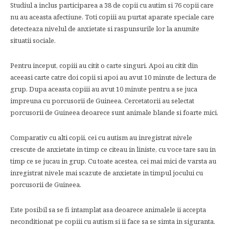
Studiul a inclus participarea a 38 de copii cu autim si 76 copii care
nu au aceasta afectiune. Toti copiii au purtat aparate speciale care
detecteaza nivelul de anxietate si raspunsurile lor la anumite
situatii sociale.
Pentru inceput, copiii au citit o carte singuri. Apoi au citit din
aceeasi carte catre doi copii si apoi au avut 10 minute de lectura de
grup. Dupa aceasta copiii au avut 10 minute pentru a se juca
impreuna cu porcusorii de Guineea. Cercetatorii au selectat
porcusorii de Guineea deoarece sunt animale blande si foarte mici.
Comparativ cu alti copii, cei cu autism au inregistrat nivele
crescute de anxietate in timp ce citeau in liniste, cu voce tare sau in
timp ce se jucau in grup. Cu toate acestea, cei mai mici de varsta au
inregistrat nivele mai scazute de anxietate in timpul jocului cu
porcusorii de Guineea.
Este posibil sa se fi intamplat asa deoarece animalele ii accepta
neconditionat pe copiii cu autism si ii face sa se simta in siguranta.