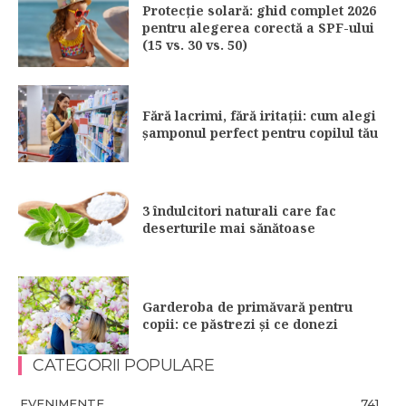
Protecție solară: ghid complet 2026
pentru alegerea corectă a SPF-ului
(15 vs. 30 vs. 50)
Fără lacrimi, fără iritații: cum alegi
șamponul perfect pentru copilul tău
3 îndulcitori naturali care fac
deserturile mai sănătoase
Garderoba de primăvară pentru
copii: ce păstrezi și ce donezi
CATEGORII POPULARE
EVENIMENTE
741