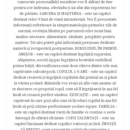
cunoscute personalităţi mondene vor fi alături de tine
pentru a te îndruma, oferindu-ţi un sfat din experienţa lor
de părinte. SARCINA ŞI NAŞTEREA – este un capitol
destinat celor 9 luni de viaţă intrauterină. Vor fi prezentate
informaţii referitoare la simptomatologia primelor zile de
sarcină, evoluţia fătului pe parcursul celor nouă luni,
analize necesare, alimentaţie, sănătate, pregătire pentru
naştere. Tot aici puteti găsi informaţii preţioase dedicate
naşterii şi recuperării postpartum. BEBELUŞUL ÎN PRIMUL
ANIŞOR – este un capitol destinat îngrijirii sugarului.
Alăptarea, scorul Apgar, îngrijirea bontului ombilical,
prima băiţă, diversificarea sunt doar câteva dintre cele mai
captivante subcategorii. COPILUL 1-6 ANI – este un capitol
dedicat creşterii şi îngrijirii copilului din primul an şi până
la vârsta şcolară. Mămicile vor reuşi să afle cum anume să
se descurce cu propriul copil, cum să îl îngrijească în aşa fel
încât să crească perfect sănătos. EDUCAŢIE – este un capitol
captivant în care poţi afla cum să îţi educi copilul în aşa fel
încât să poţi obţine performanţe şcolare sigure. FAMILIA –
este un capitol destinat vieţii de familie ce conţine o serie
întreagă de sfaturi eficiente. COPII TALENTAŢI – este un
capitol fascinant dedicat copiilor valoroși ai țării. ÎNVAŢĂ
SĂ PREVII! –sunt prezentate soluţii de prevenire a