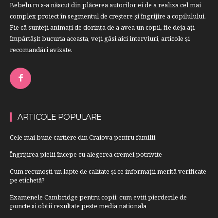
Bebelu.ro s-a născut din plăcerea autorilor ei de a realiza cel mai
complex proiect în segmentul de creştere şi îngrijire a copilulului.
Fie că sunteţi animaţi de dorinţa de a avea un copil, fie deja aţi
împărtăşit bucuria aceasta, veți găsi aici interviuri, articole şi
recomandări avizate.
ARTICOLE POPULARE
Cele mai bune cartiere din Craiova pentru familii
Îngrijirea pielii începe cu alegerea cremei potrivite
Cum recunoști un lapte de calitate și ce informații merită verificate
pe etichetă?
Examenele Cambridge pentru copii: cum eviti pierderile de
puncte si obtii rezultate peste media nationala