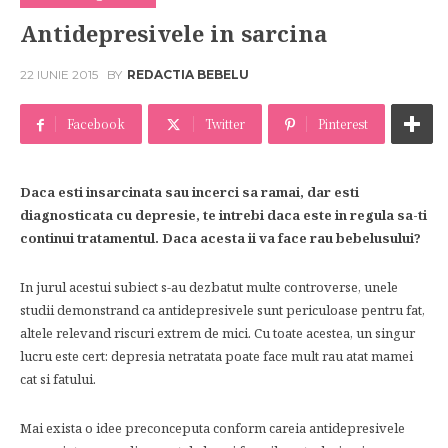
Antidepresivele in sarcina
22 IUNIE 2015
BY
REDACTIA BEBELU
Facebook
Twitter
Pinterest
Daca esti insarcinata sau incerci sa ramai, dar esti
diagnosticata cu depresie, te intrebi daca este in regula sa-ti
continui tratamentul. Daca acesta ii va face rau bebelusului?
In jurul acestui subiect s-au dezbatut multe controverse, unele
studii demonstrand ca antidepresivele sunt periculoase pentru fat,
altele relevand riscuri extrem de mici. Cu toate acestea, un singur
lucru este cert: depresia netratata poate face mult rau atat mamei
cat si fatului.
Mai exista o idee preconceputa conform careia antidepresivele