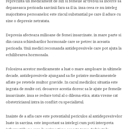
reprezinta un medicament de lux si femeile ar trebui sa incerce sa
depaseasca perioada sarcinii fara sa il ia, insa ceea ce nu inteleg
majoritatea persoanelor, este riscul substantial pe care il aduce cu
sine o depresie netratata.
Depresia afecteaza milioane de femei insarcinate, in mare parte si
din cauza schimbarilor hormonale care se petrec in aceasta
perioada. Unii medici recomanda antidepresivele care pot ajuta la
echilibrarea hormonala.
Folosirea acestor medicamente a luat o mare amploare in ultimele
decade, antidepresivele ajungand sa fie printre medicamentele
aflate pe retetele multor gravide. In cazul medicilor, situatia este
ingrata de multe ori, deoarece acestia doresc sa le ajute pe femeile
insarcinate, insa se reduce totul al o dilema etica, atata vreme cat
obstetricianul intra in conflict cu specialistul.
Inainte de a afla care este potentialul periculos al antidepresivelor
luate in sarcina, este important sa intelegi cum poti interpreta