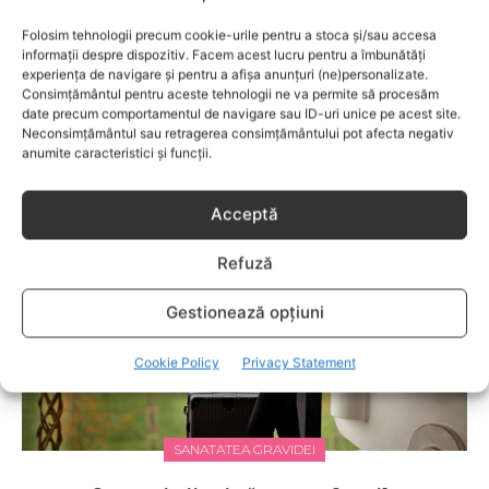
anumitor probleme de sănătate ce pot afecta atât viaţa
copiilor, cât şi pe cea a părinţilor.
Folosim tehnologii precum cookie-urile pentru a stoca și/sau accesa
informații despre dispozitiv. Facem acest lucru pentru a îmbunătăți
experiența de navigare și pentru a afișa anunțuri (ne)personalizate.
Consimțământul pentru aceste tehnologii ne va permite să procesăm
date precum comportamentul de navigare sau ID-uri unice pe acest site.
RELATED POSTS
Neconsimțământul sau retragerea consimțământului pot afecta negativ
anumite caracteristici și funcții.
Acceptă
Refuză
Gestionează opțiuni
Cookie Policy
Privacy Statement
SANATATEA GRAVIDEI