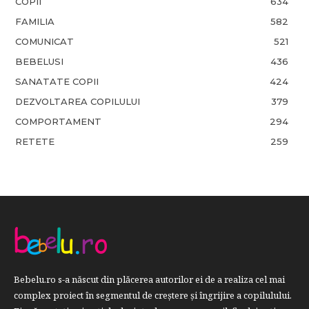
COPII
634
FAMILIA
582
COMUNICAT
521
BEBELUSI
436
SANATATE COPII
424
DEZVOLTAREA COPILULUI
379
COMPORTAMENT
294
RETETE
259
Bebelu.ro s-a născut din plăcerea autorilor ei de a realiza cel mai
complex proiect în segmentul de creştere şi îngrijire a copilulului.