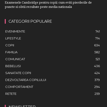
Examenele Cambridge pentru copii: cum eviti pierderile de
puncte si obtii rezultate peste media nationala
CATEGORII POPULARE
EVENIMENTE
741
LIFESTYLE
714
COPII
634
FAMILIA
582
COMUNICAT
521
BEBELUSI
436
SANATATE COPII
424
DEZVOLTAREA COPILULUI
379
COMPORTAMENT
294
RETETE
259