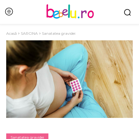
Acasă
SARCINA
Sanatatea gravidei
Sanatatea gravidei