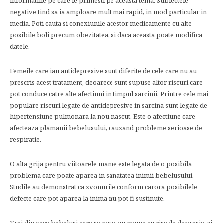
informatiile pe care le primesti pe aceasta tema. Subiectele
negative tind sa ia amploare mult mai rapid, in mod particular in
media. Poti cauta si conexiunile acestor medicamente cu alte
posibile boli precum obezitatea, si daca aceasta poate modifica
datele.
Femeile care iau antidepresive sunt diferite de cele care nu au
prescris acest tratament, deoarece sunt supuse altor riscuri care
pot conduce catre alte afectiuni in timpul sarcinii. Printre cele mai
populare riscuri legate de antidepresive in sarcina sunt legate de
hipertensiune pulmonara la nou-nascut. Este o afectiune care
afecteaza plamanii bebelusului, cauzand probleme serioase de
respiratie.
O alta grija pentru viitoarele mame este legata de o posibila
problema care poate aparea in sanatatea inimii bebelusului.
Studile au demonstrat ca zvonurile conform carora posibilele
defecte care pot aparea la inima nu pot fi sustinute.
Trei din zece bebelusi care se nasc, au mame cu risc de depresie, si