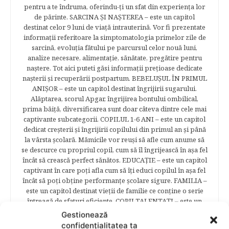
pentru a te îndruma, oferindu-ţi un sfat din experienţa lor
de părinte. SARCINA ŞI NAŞTEREA – este un capitol
destinat celor 9 luni de viaţă intrauterină. Vor fi prezentate
informaţii referitoare la simptomatologia primelor zile de
sarcină, evoluţia fătului pe parcursul celor nouă luni,
analize necesare, alimentaţie, sănătate, pregătire pentru
naştere. Tot aici puteti găsi informaţii preţioase dedicate
naşterii şi recuperării postpartum. BEBELUŞUL ÎN PRIMUL
ANIŞOR – este un capitol destinat îngrijirii sugarului.
Alăptarea, scorul Apgar, îngrijirea bontului ombilical,
prima băiţă, diversificarea sunt doar câteva dintre cele mai
captivante subcategorii. COPILUL 1-6 ANI – este un capitol
dedicat creşterii şi îngrijirii copilului din primul an şi până
la vârsta şcolară. Mămicile vor reuşi să afle cum anume să
se descurce cu propriul copil, cum să îl îngrijească în aşa fel
încât să crească perfect sănătos. EDUCAŢIE – este un capitol
captivant în care poţi afla cum să îţi educi copilul în aşa fel
încât să poţi obţine performanţe şcolare sigure. FAMILIA –
este un capitol destinat vieţii de familie ce conţine o serie
întreagă de sfaturi eficiente. COPII TALENTAŢI – este un
capitol fascinant dedicat copiilor valoroși ai țării. ÎNVAŢĂ
Gestionează
SĂ PREVII! –sunt prezentate soluţii de prevenire a
confidențialitatea ta