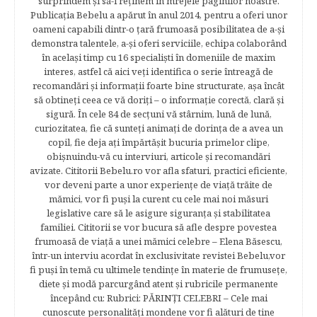
surprindem şi să-i reţinem în mrejele paginilor noastre.​
Publicația Bebelu a apărut în anul 2014, pentru a oferi unor
oameni capabili dintr-o ţară frumoasă posibilitatea de a-şi
demonstra talentele, a-şi oferi serviciile, echipa colaborând
în acelaşi timp cu 16 specialişti în domeniile de maxim
interes, astfel că aici veţi identifica o serie întreagă de
recomandări şi informaţii foarte bine structurate, aşa încât
să obtineţi ceea ce vă doriţi – o informaţie corectă, clară şi
sigură. În cele 84 de secțuni vă stârnim, lună de lună,
curiozitatea, fie că sunteţi animaţi de dorinţa de a avea un
copil, fie deja aţi împărtăşit bucuria primelor clipe,
obişnuindu-vă cu interviuri, articole şi recomandări
avizate. Cititorii Bebelu.ro vor afla sfaturi, practici eficiente,
vor deveni parte a unor experienţe de viaţă trăite de
mămici, vor fi puşi la curent cu cele mai noi măsuri
legislative care să le asigure siguranţa şi stabilitatea
familiei. Cititorii se vor bucura să afle despre povestea
frumoasă de viață a unei mămici celebre – Elena Băsescu,
într-un interviu acordat în exclusivitate revistei Bebelu,vor
fi puşi în temă cu ultimele tendinţe în materie de frumuseţe,
diete şi modă parcurgând atent şi rubricile permanente
începând cu: Rubrici: PĂRINŢI CELEBRI – Cele mai
cunoscute personalităţi mondene vor fi alături de tine