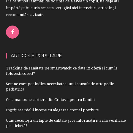
Fie că sunteţi animaţi de dorinţa de a avea un copil, fie deja aţi
împărtăşit bucuria aceasta, veți găsi aici interviuri, articole şi
recomandări avizate.
ARTICOLE POPULARE
Tracking de sănătate pe smartwatch: ce date îți oferă și cum le
folosești corect?
Semne care pot indica necesitatea unui consult de ortopedie
pediatrică
Cele mai bune cartiere din Craiova pentru familii
Îngrijirea pielii începe cu alegerea cremei potrivite
Cum recunoști un lapte de calitate și ce informații merită verificate
pe etichetă?