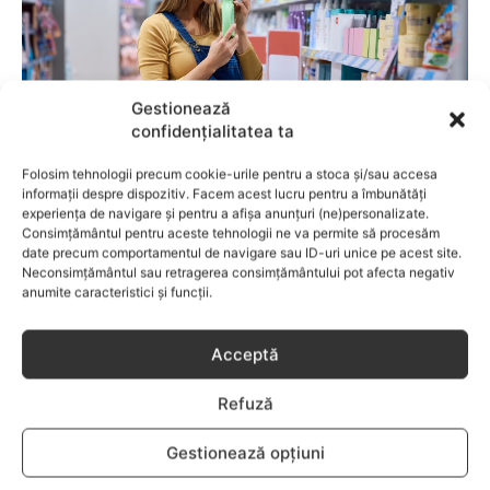
Gestionează
confidențialitatea ta
Folosim tehnologii precum cookie-urile pentru a stoca și/sau accesa
informații despre dispozitiv. Facem acest lucru pentru a îmbunătăți
BEBELUSI
experiența de navigare și pentru a afișa anunțuri (ne)personalizate.
Consimțământul pentru aceste tehnologii ne va permite să procesăm
Fără lacrimi, fără iritații: cum alegi
date precum comportamentul de navigare sau ID-uri unice pe acest site.
șamponul perfect pentru copilul tău
Neconsimțământul sau retragerea consimțământului pot afecta negativ
anumite caracteristici și funcții.
Acceptă
Refuză
Gestionează opțiuni