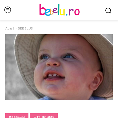
Acasă
BEBELUSI
BEBELUSI
Dinti de lapte