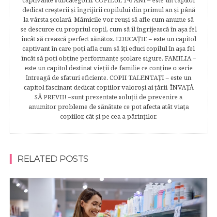
captivante subcategorii. COPILUL 1-6 ANI – este un capitol
dedicat creşterii şi îngrijirii copilului din primul an şi până
la vârsta şcolară. Mămicile vor reuşi să afle cum anume să
se descurce cu propriul copil, cum să îl îngrijească în aşa fel
încât să crească perfect sănătos. EDUCAŢIE – este un capitol
captivant în care poţi afla cum să îţi educi copilul în aşa fel
încât să poţi obţine performanţe şcolare sigure. FAMILIA –
este un capitol destinat vieţii de familie ce conţine o serie
întreagă de sfaturi eficiente. COPII TALENTAŢI – este un
capitol fascinant dedicat copiilor valoroși ai țării. ÎNVAŢĂ
SĂ PREVII! –sunt prezentate soluţii de prevenire a
anumitor probleme de sănătate ce pot afecta atât viaţa
copiilor, cât şi pe cea a părinţilor.
RELATED POSTS