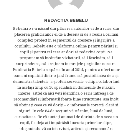
REDACTIA BEBELU
Bebelu.ro s-a născut din plăcerea autorilor ei de a scrie, din
plăcerea graficienilor ei de a desena şi de a realiza cel mai
complex proiect în segmentul de creştere şi îngrijire a
copilului. Bebelu este o plaformă online pentru părinţi şi
copii şi pentru cei care ar dori să redevină copii. Ne
propunem să încântăm vizitatorii, să-i fascinăm, să-i
surprindem şi să-i reţinem în mrejele paginilor noastre.​
Publicația Bebelu a apărut în anul 2014, pentru a oferi unor
oameni capabili dintr-o ţară frumoasă posibilitatea de a-şi
demonstra talentele, a-şi oferi serviciile, echipa colaborând
în acelaşi timp cu 16 specialişti în domeniile de maxim
interes, astfel că aici veţi identifica o serie întreagă de
recomandări şi informaţii foarte bine structurate, aşa încât
să obtineţi ceea ce vă doriţi – o informaţie corectă, clară şi
sigură. În cele 84 de secțuni vă stârnim, lună de lună,
curiozitatea, fie că sunteţi animaţi de dorinţa de a avea un
copil, fie deja aţi împărtăşit bucuria primelor clipe,
obişnuindu-vă cu interviuri, articole şi recomandări