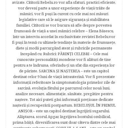
avizate. Cititorii Bebelu.ro vor afla sfaturi, practici eficiente,
vor deveni parte a unor experienţe de viaţă trăite de
mămici, vor fi puşi la curent cu cele mai noi măsuri
legislative care să le asigure siguranţa şi stabilitatea
familiei. Cititorii se vor bucura să afle despre povestea
frumoasă de viață a unei mămici celebre – Elena Băsescu,
într-un interviu acordat în exclusivitate revistei Bebelu,vor
fi puşi în temă cu ultimele tendinţe în materie de frumuseţe,
diete şi modă parcurgând atent şi rubricile permanente
începând cu: Rubrici: PĂRINŢI CELEBRI – Cele mai
cunoscute personalităţi mondene vor fi alături de tine
pentru a te îndruma, oferindu-ţi un sfat din experienţa lor
de părinte. SARCINA ŞI NAŞTEREA – este un capitol
destinat celor 9 luni de viaţă intrauterină. Vor fi prezentate
informaţii referitoare la simptomatologia primelor zile de
sarcină, evoluţia fătului pe parcursul celor nouă luni,
analize necesare, alimentaţie, sănătate, pregătire pentru
naştere. Tot aici puteti găsi informaţii preţioase dedicate
naşterii şi recuperării postpartum. BEBELUŞUL ÎN PRIMUL
ANIŞOR – este un capitol destinat îngrijirii sugarului.
Alăptarea, scorul Apgar, îngrijirea bontului ombilical,
prima băiţă, diversificarea sunt doar câteva dintre cele mai