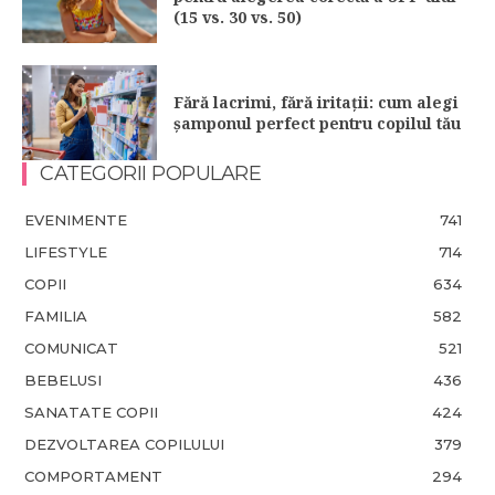
(15 vs. 30 vs. 50)
Fără lacrimi, fără iritații: cum alegi
șamponul perfect pentru copilul tău
CATEGORII POPULARE
EVENIMENTE
741
LIFESTYLE
714
COPII
634
FAMILIA
582
COMUNICAT
521
BEBELUSI
436
SANATATE COPII
424
DEZVOLTAREA COPILULUI
379
COMPORTAMENT
294