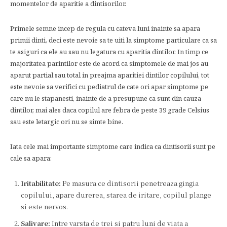
momentelor de aparitie a dintisorilor.
Primele semne incep de regula cu cateva luni inainte sa apara
primii dinti, deci este nevoie sa te uiti la simptome particulare ca sa
te asiguri ca ele au sau nu legatura cu aparitia dintilor. In timp ce
majoritatea parintilor este de acord ca simptomele de mai jos au
aparut partial sau total in preajma aparitiei dintilor copilului, tot
este nevoie sa verifici cu pediatrul de cate ori apar simptome pe
care nu le stapanesti, inainte de a presupune ca sunt din cauza
dintilor, mai ales daca copilul are febra de peste 39 grade Celsius
sau este letargic ori nu se simte bine.
Iata cele mai importante simptome care indica ca dintisorii sunt pe
cale sa apara:
Iritabilitate:
Pe masura ce dintisorii penetreaza gingia
copilului, apare durerea, starea de iritare, copilul plange
si este nervos.
Salivare:
Intre varsta de trei si patru luni de viata a