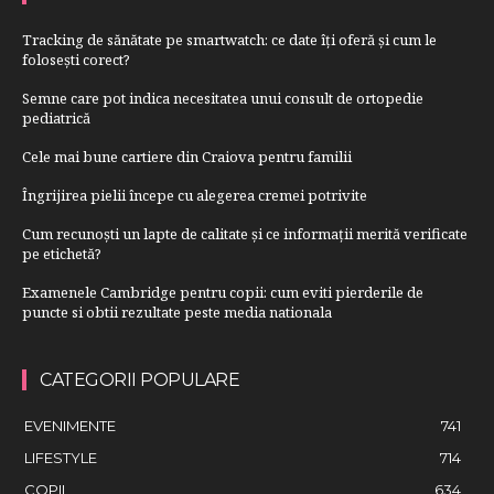
Tracking de sănătate pe smartwatch: ce date îți oferă și cum le
folosești corect?
Semne care pot indica necesitatea unui consult de ortopedie
pediatrică
Cele mai bune cartiere din Craiova pentru familii
Îngrijirea pielii începe cu alegerea cremei potrivite
Cum recunoști un lapte de calitate și ce informații merită verificate
pe etichetă?
Examenele Cambridge pentru copii: cum eviti pierderile de
puncte si obtii rezultate peste media nationala
CATEGORII POPULARE
EVENIMENTE
741
LIFESTYLE
714
COPII
634