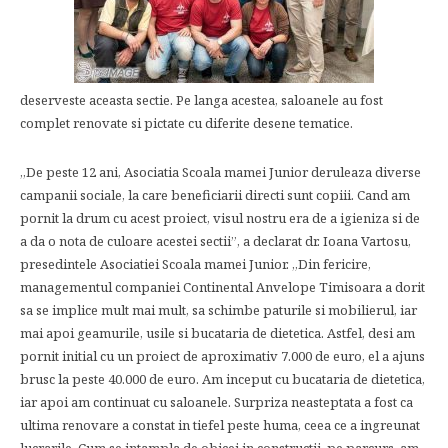
deserveste aceasta sectie. Pe langa acestea, saloanele au fost
complet renovate si pictate cu diferite desene tematice.
,,De peste 12 ani, Asociatia Scoala mamei Junior deruleaza diverse
campanii sociale, la care beneficiarii directi sunt copiii. Cand am
pornit la drum cu acest proiect, visul nostru era de a igieniza si de
a da o nota de culoare acestei sectii”, a declarat dr. Ioana Vartosu,
presedintele Asociatiei Scoala mamei Junior. „Din fericire,
managementul companiei Continental Anvelope Timisoara a dorit
sa se implice mult mai mult, sa schimbe paturile si mobilierul, iar
mai apoi geamurile, usile si bucataria de dietetica. Astfel, desi am
pornit initial cu un proiect de aproximativ 7.000 de euro, el a ajuns
brusc la peste 40.000 de euro. Am inceput cu bucataria de dietetica,
iar apoi am continuat cu saloanele. Surpriza neasteptata a fost ca
ultima renovare a constat in tiefel peste huma, ceea ce a ingreunat