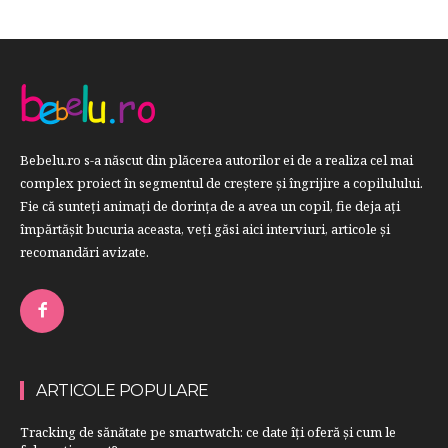
Bebelu.ro s-a născut din plăcerea autorilor ei de a realiza cel mai
complex proiect în segmentul de creştere şi îngrijire a copilulului.
Fie că sunteţi animaţi de dorinţa de a avea un copil, fie deja aţi
împărtăşit bucuria aceasta, veți găsi aici interviuri, articole şi
recomandări avizate.
ARTICOLE POPULARE
Tracking de sănătate pe smartwatch: ce date îți oferă și cum le