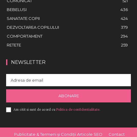
COMUNICAT
521
BEBELUSI
436
SANATATE COPII
424
DEZVOLTAREA COPILULUI
379
COMPORTAMENT
294
RETETE
259
NEWSLETTER
ABONARE
Am citit si sunt de acord cu
Politica de confidentialitate
.
Publicitate & Termeni și Condiții Articole SEO
Contact