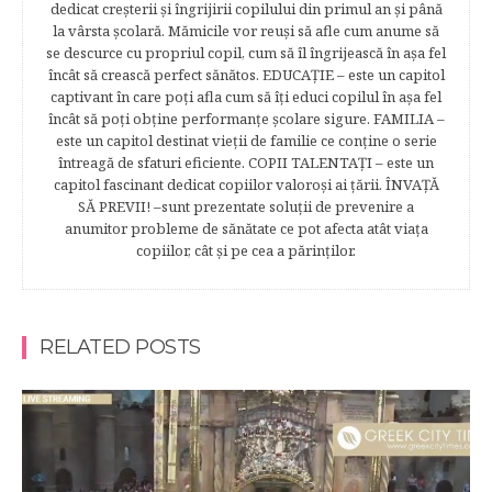
dedicat creşterii şi îngrijirii copilului din primul an şi până
la vârsta şcolară. Mămicile vor reuşi să afle cum anume să
se descurce cu propriul copil, cum să îl îngrijească în aşa fel
încât să crească perfect sănătos. EDUCAŢIE – este un capitol
captivant în care poţi afla cum să îţi educi copilul în aşa fel
încât să poţi obţine performanţe şcolare sigure. FAMILIA –
este un capitol destinat vieţii de familie ce conţine o serie
întreagă de sfaturi eficiente. COPII TALENTAŢI – este un
capitol fascinant dedicat copiilor valoroși ai țării. ÎNVAŢĂ
SĂ PREVII! –sunt prezentate soluţii de prevenire a
anumitor probleme de sănătate ce pot afecta atât viaţa
copiilor, cât şi pe cea a părinţilor.
RELATED POSTS