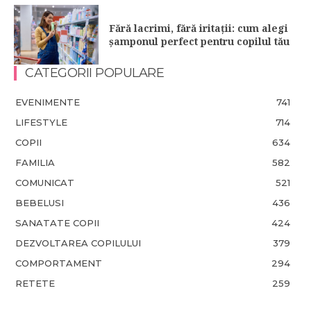
Fără lacrimi, fără iritații: cum alegi
șamponul perfect pentru copilul tău
CATEGORII POPULARE
EVENIMENTE
741
LIFESTYLE
714
COPII
634
FAMILIA
582
COMUNICAT
521
BEBELUSI
436
SANATATE COPII
424
DEZVOLTAREA COPILULUI
379
COMPORTAMENT
294
RETETE
259