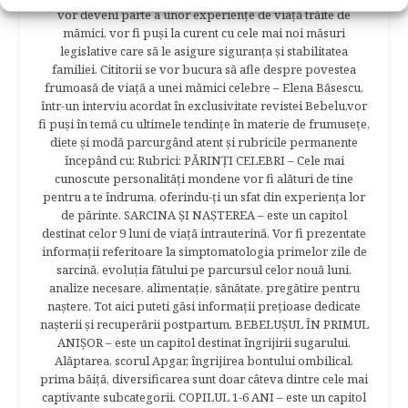
vor deveni parte a unor experienţe de viaţă trăite de
mămici, vor fi puşi la curent cu cele mai noi măsuri
legislative care să le asigure siguranţa şi stabilitatea
familiei. Cititorii se vor bucura să afle despre povestea
frumoasă de viață a unei mămici celebre – Elena Băsescu,
într-un interviu acordat în exclusivitate revistei Bebelu,vor
fi puşi în temă cu ultimele tendinţe în materie de frumuseţe,
diete şi modă parcurgând atent şi rubricile permanente
începând cu: Rubrici: PĂRINŢI CELEBRI – Cele mai
cunoscute personalităţi mondene vor fi alături de tine
pentru a te îndruma, oferindu-ţi un sfat din experienţa lor
de părinte. SARCINA ŞI NAŞTEREA – este un capitol
destinat celor 9 luni de viaţă intrauterină. Vor fi prezentate
informaţii referitoare la simptomatologia primelor zile de
sarcină, evoluţia fătului pe parcursul celor nouă luni,
analize necesare, alimentaţie, sănătate, pregătire pentru
naştere. Tot aici puteti găsi informaţii preţioase dedicate
naşterii şi recuperării postpartum. BEBELUŞUL ÎN PRIMUL
ANIŞOR – este un capitol destinat îngrijirii sugarului.
Alăptarea, scorul Apgar, îngrijirea bontului ombilical,
prima băiţă, diversificarea sunt doar câteva dintre cele mai
captivante subcategorii. COPILUL 1-6 ANI – este un capitol