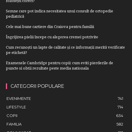
folosești corect?
Semne care pot indica necesitatea unui consult de ortopedie
pediatrică
Cele mai bune cartiere din Craiova pentru familii
Îngrijirea pielii începe cu alegerea cremei potrivite
Cum recunoști un lapte de calitate și ce informații merită verificate
pe etichetă?
Examenele Cambridge pentru copii: cum eviti pierderile de
puncte si obtii rezultate peste media nationala
CATEGORII POPULARE
EVENIMENTE
741
LIFESTYLE
714
COPII
634
FAMILIA
582