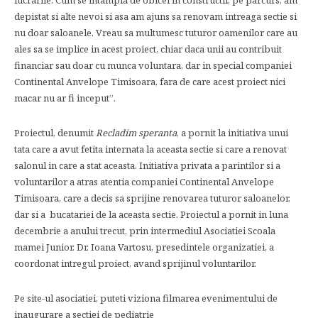
lucrarile. Cum se intampla de obicei in constructii, pe parcurs, am
depistat si alte nevoi si asa am ajuns sa renovam intreaga sectie si
nu doar saloanele. Vreau sa multumesc tuturor oamenilor care au
ales sa se implice in acest proiect, chiar daca unii au contribuit
financiar sau doar cu munca voluntara, dar in special companiei
Continental Anvelope Timisoara, fara de care acest proiect nici
macar nu ar fi inceput”.
Proiectul, denumit
Recladim speranta
, a pornit la initiativa unui
tata care a avut fetita internata la aceasta sectie si care a renovat
salonul in care a stat aceasta. Initiativa privata a parintilor si a
voluntarilor a atras atentia companiei Continental Anvelope
Timisoara, care a decis sa sprijine renovarea tuturor saloanelor,
dar si a bucatariei de la aceasta sectie. Proiectul a pornit in luna
decembrie a anului trecut, prin intermediul Asociatiei Scoala
mamei Junior. Dr. Ioana Vartosu, presedintele organizatiei, a
coordonat intregul proiect, avand sprijinul voluntarilor.
Pe site-ul asociatiei, puteti viziona filmarea evenimentului de
inaugurare a sectiei de pediatrie