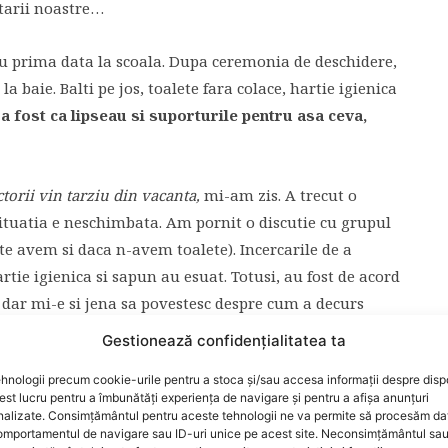
 tarii noastre…
 prima data la scoala. Dupa ceremonia de deschidere,
a baie. Balti pe jos, toalete fara colace, hartie igienica
 a fost ca lipseau si suporturile pentru asa ceva,
ctorii vin tarziu din vacanta,
mi-am zis. A trecut o
situatia e neschimbata. Am pornit o discutie cu grupul
te avem si daca n-avem toalete). Incercarile de a
ie igienica si sapun au esuat. Totusi, au fost de acord
 dar mi-e si jena sa povestesc despre cum a decurs
Gestionează confidențialitatea ta
hnologii precum cookie-urile pentru a stoca și/sau accesa informații despre dispo
 la rand cunostintele, rudele, prietenii, pe toti cei
t lucru pentru a îmbunătăți experiența de navigare și pentru a afișa anunțuri
sapun la baie, la scoala? Aveti hartie igienica? Dar
nalizate. Consimțământul pentru aceste tehnologii ne va permite să procesăm da
mportamentul de navigare sau ID-uri unice pe acest site. Neconsimțământul sa
 din Berceni si pana la Piata Victoriei, mi-au spus ca