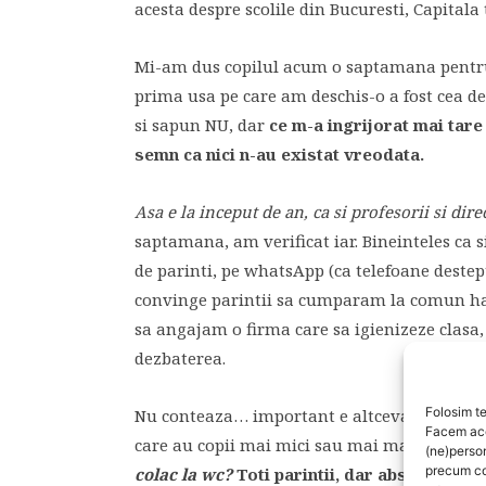
acesta despre scolile din Bucuresti, Capitala
Mi-am dus copilul acum o saptamana pentru
prima usa pe care am deschis-o a fost cea de l
si sapun NU, dar
ce m-a ingrijorat mai tare
semn ca nici n-au existat vreodata.
Asa e la inceput de an, ca si profesorii si dire
saptamana, am verificat iar. Bineinteles ca 
de parinti, pe whatsApp (ca telefoane destep
convinge parintii sa cumparam la comun hart
sa angajam o firma care sa igienizeze clasa,
dezbaterea.
Folosim te
Nu conteaza… important e altceva… Mi-am luat
Facem aces
care au copii mai mici sau mai mari:
Aveti 
(ne)perso
precum co
colac la wc?
Toti parintii, dar absolut toti,