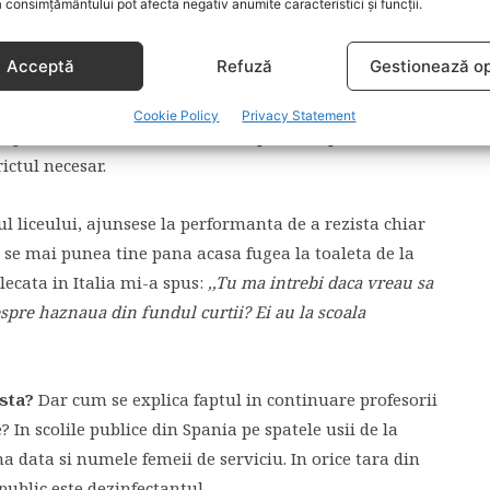
 consimțământului pot afecta negativ anumite caracteristici și funcții.
 n-au existat vreodata.
Unii mi-au spus ca-si invata
a sa evite riscul bolilor si infectiilor, altii ca-i
Acceptă
Refuză
Gestionează op
ina sa te duci”
, altii ca le dau dezinfectati cu gel la ei.
mperi sapun si hartie igienica la scoala pentru ca
Cookie Policy
Privacy Statement
i de persoane cu care am vorbit in prima saptamana de
rictul necesar.
ul liceului, ajunsese la performanta de a rezista chiar
u se mai punea tine pana acasa fugea la toaleta de la
ecata in Italia mi-a spus:
,,Tu ma intrebi daca vreau sa
espre haznaua din fundul curtii? Ei au la scoala
sta?
Dar cum se explica faptul in continuare profesorii
? In scolile publice din Spania pe spatele usii de la
ma data si numele femeii de serviciu. In orice tara din
public este dezinfectantul.