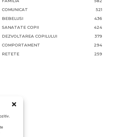
FAMILIA
582
COMUNICAT
521
BEBELUSI
436
SANATATE COPII
424
DEZVOLTAREA COPILULUI
379
COMPORTAMENT
294
RETETE
259
zitiv.
te
u