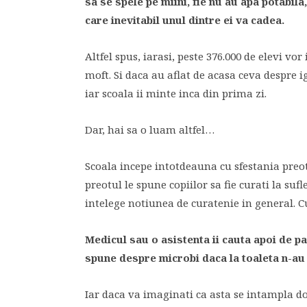
sa se spele pe miini, fie nu au apa potabila
care inevitabil unul dintre ei va cadea.
Altfel spus, iarasi, peste 376.000 de elevi v
moft. Si daca au aflat de acasa ceva despre i
iar scoala ii minte inca din prima zi.
Dar, hai sa o luam altfel…
Scoala incepe intotdeauna cu sfestania preot
preotul le spune copiilor sa fie curati la suf
intelege notiunea de curatenie in general.
Medicul sau o asistenta ii cauta apoi de pa
spune despre microbi daca la toaleta n-au n
Iar daca va imaginati ca asta se intampla do