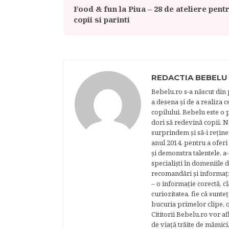
Food & fun la Piua – 28 de ateliere pent
copii si parinti
REDACTIA BEBELU
Bebelu.ro s-a născut din p
a desena şi de a realiza 
copilului. Bebelu este o 
dori să redevină copii. N
surprindem şi să-i reţine
anul 2014, pentru a oferi
şi demonstra talentele, a-
specialişti în domeniile d
recomandări şi informaţii 
– o informaţie corectă, cl
curiozitatea, fie că sunte
bucuria primelor clipe, o
Cititorii Bebelu.ro vor af
de viaţă trăite de mămici,