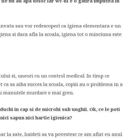
, fie nu au apa deloc iar wc-ul e o gaura imputita in
or invata sau vor redescoperi ca igiena elementara e un
giena si daca afla la scoala, igiena tot o minciuna este
ului si, uneori cu un control medical. In timp ce
let ca sa aiba succes la scoala, copiii au o problema in a
 Cu manutele murdare e mai greu.
duchi in cap si de microbi sub unghii. Ok, ce le poti
ici sapun nici hartie igienica?
ar la sate, haideti sa va povestesc ce am aflat eu anul