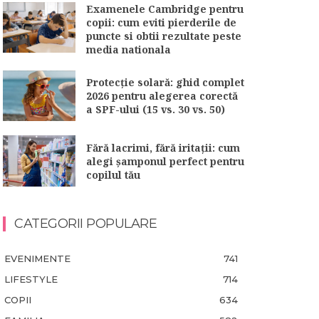
Examenele Cambridge pentru
copii: cum eviti pierderile de
puncte si obtii rezultate peste
media nationala
Protecție solară: ghid complet
2026 pentru alegerea corectă
a SPF-ului (15 vs. 30 vs. 50)
Fără lacrimi, fără iritații: cum
alegi șamponul perfect pentru
copilul tău
CATEGORII POPULARE
EVENIMENTE
741
LIFESTYLE
714
COPII
634