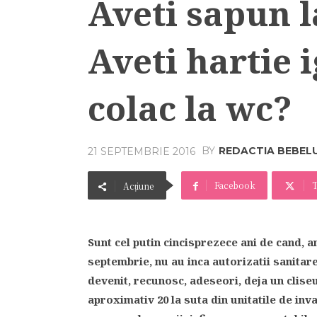
Aveti sapun l
Aveti hartie 
colac la wc?
BY
REDACTIA BEBEL
21 SEPTEMBRIE 2016
Facebook
T
Acțiune
Sunt cel putin cincisprezece ani de cand, an
septembrie, nu au inca autorizatii sanitar
devenit, recunosc, adeseori, deja un cliseu
aproximativ 20 la suta din unitatile de inva