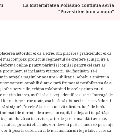
ru
La Maternitatea Polisano continua seria
“Povestilor lunii a noua”
lăcerea autorilor ei de a scrie, din plăcerea graficienilor ei de
cel mai complex proiect în segmentul de creştere şi îngrijire a
plaformă online pentru părinţi şi copii şi pentru cei care ar
e propunem să încântăm vizitatorii, să-i fascinăm, să-i
m în mrejele paginilor noastre.​ Publicația Bebelu a apărut în
 unor oameni capabili dintr-o ţară frumoasă posibilitatea de a-
şi oferi serviciile, echipa colaborând în acelaşi timp cu 16
e maxim interes, astfel că aici veţi identifica o serie întreagă de
foarte bine structurate, aşa încât să obtineţi ceea ce vă doriţi
ară şi sigură. În cele 84 de secțuni vă stârnim, lună de lună,
ţi animaţi de dorinţa de a avea un copil, fie deja aţi împărtăşit
bişnuindu-vă cu interviuri, articole şi recomandări avizate.
la sfaturi, practici eficiente, vor deveni parte a unor experienţe
 vor fi puşi la curent cu cele mai noi măsuri legislative care să