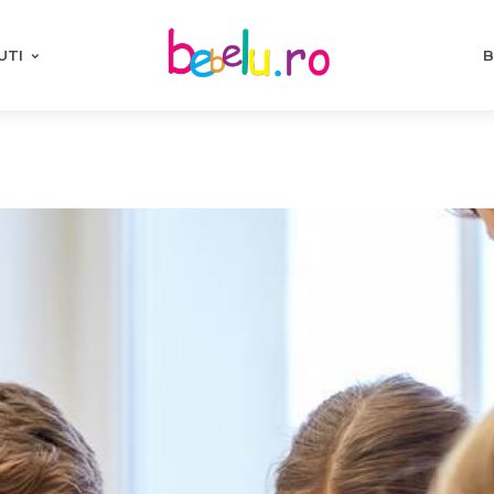
UTI
B