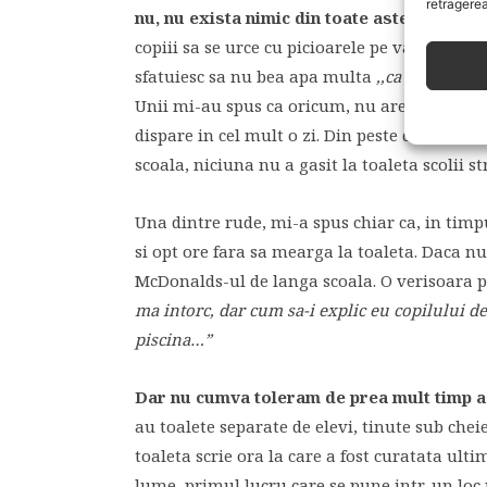
retragerea
nu, nu exista nimic din toate astea si nici
copiii sa se urce cu picioarele pe vasul de wc, c
sfatuiesc sa nu bea apa multa
,,ca sa nu-ti v
Unii mi-au spus ca oricum, nu are rost sa cu
dispare in cel mult o zi. Din peste douazec
scoala, niciuna nu a gasit la toaleta scolii st
Una dintre rude, mi-a spus chiar ca, in timp
si opt ore fara sa mearga la toaleta. Daca n
McDonalds-ul de langa scoala. O verisoara pl
ma intorc, dar cum sa-i explic eu copilului d
piscina…”
Dar nu cumva toleram de prea mult timp a
au toalete separate de elevi, tinute sub cheie
toaleta scrie ora la care a fost curatata ulti
lume, primul lucru care se pune intr-un loc 