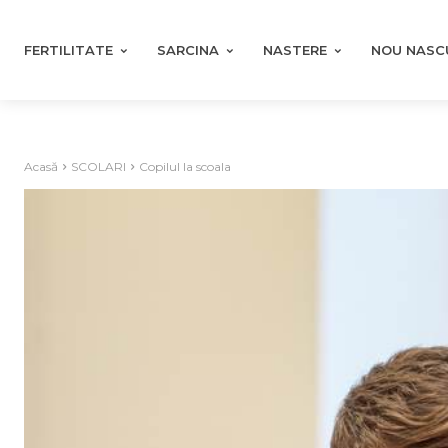
FERTILITATE
SARCINA
NASTERE
NOU NASC
Acasă
SCOLARI
Copilul la scoala