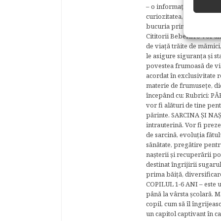
– o informaţie corectă, cl
curiozitatea, fie că sunte
bucuria primelor clipe, o
Cititorii Bebelu.ro vor af
de viaţă trăite de mămici,
le asigure siguranţa şi st
povestea frumoasă de via
acordat în exclusivitate r
materie de frumuseţe, di
începând cu: Rubrici: P
vor fi alături de tine pen
părinte. SARCINA ŞI NAŞT
intrauterină. Vor fi prez
de sarcină, evoluţia fătu
sănătate, pregătire pentr
naşterii şi recuperării
destinat îngrijirii sugaru
prima băiţă, diversificar
COPILUL 1-6 ANI – este un 
până la vârsta şcolară. 
copil, cum să îl îngrijeas
un capitol captivant în ca