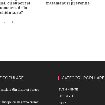
și, cu suport și
tratament și prevenție
ometru, de la
chiduta.ro?
E POPULARE
CATEGORII POPULARE
cartiere din Craiova pentru
EVENIMENTE
LIFESTYLE
lii începe cu alegerea cremei
COPII