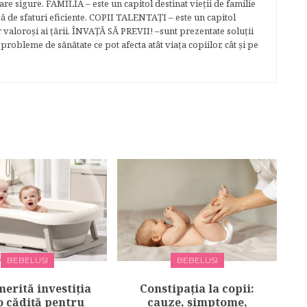
e sigure. FAMILIA – este un capitol destinat vieţii de familie
gă de sfaturi eficiente. COPII TALENTAŢI – este un capitol
r valoroși ai țării. ÎNVAŢĂ SĂ PREVII! –sunt prezentate soluţii
robleme de sănătate ce pot afecta atât viaţa copiilor, cât şi pe
BEBELUSI
BEBELUSI
merită investiția
Constipația la copii:
o cădiță pentru
cauze, simptome,