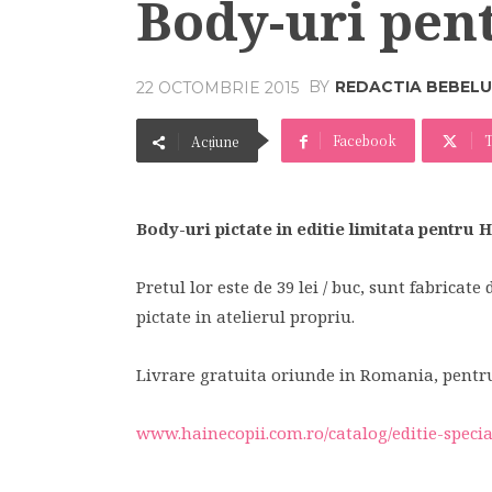
Body-uri pen
BY
REDACTIA BEBELU
22 OCTOMBRIE 2015
Facebook
T
Acțiune
Body-uri pictate in editie limitata pentru H
Pretul lor este de 39 lei / buc, sunt fabricate
pictate in atelierul propriu.
Livrare gratuita oriunde in Romania, pentru
www.hainecopii.com.ro/catalog/editie-spec