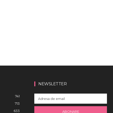
NEWSLETTER
741
713
633
ABONARE