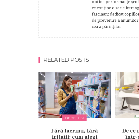
obţine performanţe şcolar
ce conţine o serie întrea
fascinant dedicat copiilo
de prevenire a anumitor p
cea a părinţilor.
RELATED POSTS
BEBELUSI
Fără lacrimi, fără
De ce 
iritații: cum alegi
într-