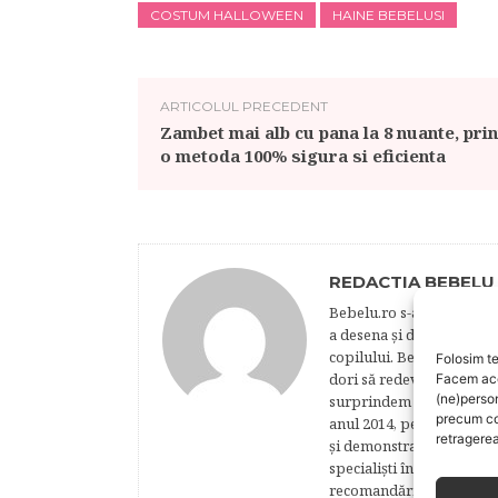
COSTUM HALLOWEEN
HAINE BEBELUSI
ARTICOLUL PRECEDENT
Zambet mai alb cu pana la 8 nuante, prin
o metoda 100% sigura si eficienta
REDACTIA BEBELU
Bebelu.ro s-a născut din p
a desena şi de a realiza 
copilului. Bebelu este o 
Folosim te
dori să redevină copii. N
Facem aces
(ne)perso
surprindem şi să-i reţine
precum co
anul 2014, pentru a oferi
retragerea
şi demonstra talentele, a-
specialişti în domeniile d
recomandări şi informaţii 