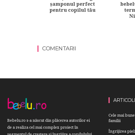
șamponul perfect
bebelu
pentru copilul tău
term
Ni
COMENTARII
ARTICOL
Cele mai bune 
Bebelu.ro s-a născut din plăcerea autorilor ei
familii
de a realiza cel mai complex proiect în
Îngrijirea pie
segmentul de creştere şi îngrijire a copilulului.