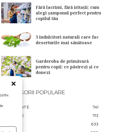
Fără lacrimi, fără iritații: cum
alegi șamponul perfect pentru
copilul tău
3 îndulcitori naturali care fac
deserturile mai sănătoase
Garderoba de primăvară
pentru copii: ce păstrezi și ce
donezi
CATEGORII POPULARE
zitiv.
te
EVENIMENTE
741
u
LIFESTYLE
713
COPII
633