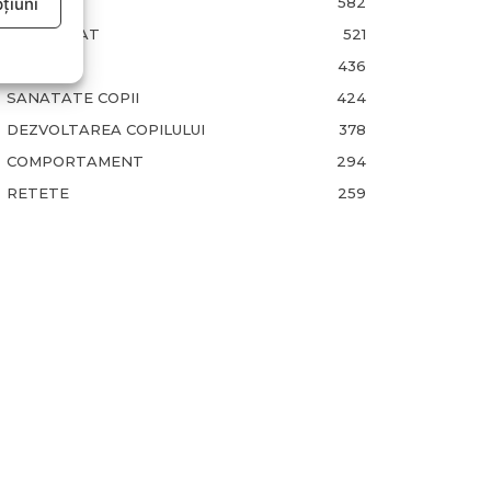
țiuni
FAMILIA
582
COMUNICAT
521
BEBELUSI
436
SANATATE COPII
424
DEZVOLTAREA COPILULUI
378
COMPORTAMENT
294
RETETE
259