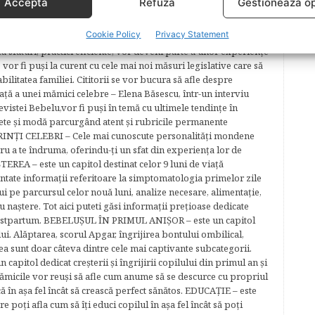
Acceptă
Refuză
Gestionează op
ară şi sigură. În cele 84 de secțuni vă stârnim, lună de lună,
ţi animaţi de dorinţa de a avea un copil, fie deja aţi împărtăşit
Cookie Policy
Privacy Statement
bişnuindu-vă cu interviuri, articole şi recomandări avizate.
la sfaturi, practici eficiente, vor deveni parte a unor experienţe
 vor fi puşi la curent cu cele mai noi măsuri legislative care să
abilitatea familiei. Cititorii se vor bucura să afle despre
ță a unei mămici celebre – Elena Băsescu, într-un interviu
evistei Bebelu,vor fi puşi în temă cu ultimele tendinţe în
ete şi modă parcurgând atent şi rubricile permanente
ĂRINŢI CELEBRI – Cele mai cunoscute personalităţi mondene
tru a te îndruma, oferindu-ţi un sfat din experienţa lor de
EREA – este un capitol destinat celor 9 luni de viaţă
entate informaţii referitoare la simptomatologia primelor zile
lui pe parcursul celor nouă luni, analize necesare, alimentaţie,
u naştere. Tot aici puteti găsi informaţii preţioase dedicate
 postpartum. BEBELUŞUL ÎN PRIMUL ANIŞOR – este un capitol
lui. Alăptarea, scorul Apgar, îngrijirea bontului ombilical,
ea sunt doar câteva dintre cele mai captivante subcategorii.
capitol dedicat creşterii şi îngrijirii copilului din primul an şi
Mămicile vor reuşi să afle cum anume să se descurce cu propriul
că în aşa fel încât să crească perfect sănătos. EDUCAŢIE – este
re poţi afla cum să îţi educi copilul în aşa fel încât să poţi