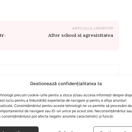
ARTICOLUL URMĂTOR
tr-
After school si agresivitatea
lăcerea autorilor ei de a scrie, din plăcerea graficienilor ei de
Gestionează confidențialitatea ta
cel mai complex proiect în segmentul de creştere şi îngrijire a
plaformă online pentru părinţi şi copii şi pentru cei care ar
hnologii precum cookie-urile pentru a stoca și/sau accesa informații despre dispo
e propunem să încântăm vizitatorii, să-i fascinăm, să-i
t lucru pentru a îmbunătăți experiența de navigare și pentru a afișa anunțuri
nalizate. Consimțământul pentru aceste tehnologii ne va permite să procesăm da
m în mrejele paginilor noastre.​ Publicația Bebelu a apărut în
mportamentul de navigare sau ID-uri unice pe acest site. Neconsimțământul sa
 unor oameni capabili dintr-o ţară frumoasă posibilitatea de a-
 consimțământului pot afecta negativ anumite caracteristici și funcții.
şi oferi serviciile, echipa colaborând în acelaşi timp cu 16
e maxim interes, astfel că aici veţi identifica o serie întreagă de
foarte bine structurate, aşa încât să obtineţi ceea ce vă doriţi