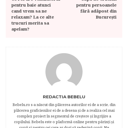
pentru baie atunci
pentru persoanele
cand vrem sa ne
fără adăpost din
relaxam? La ce alte
București
trucuri merita sa
apelam?
REDACTIA BEBELU
Bebelu.ro s-a născut din plăcerea autorilor ei de a scrie, din
plăcerea graficienilor ei de a desena şi de a realiza cel mai
complex proiect în segmentul de creştere şi îngrijire a
copilului. Bebelu este o plaformă online pentru părinţi şi
copii şi pentru cei care ar dori să redevină copii. Ne