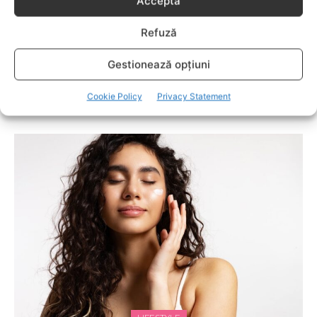
Acceptă
capitol fascinant dedicat copiilor valoroși ai țării. ÎNVAŢĂ
SĂ PREVII! –sunt prezentate soluţii de prevenire a
anumitor probleme de sănătate ce pot afecta atât viaţa
Refuză
copiilor, cât şi pe cea a părinţilor.
Gestionează opțiuni
Cookie Policy
Privacy Statement
RELATED POSTS