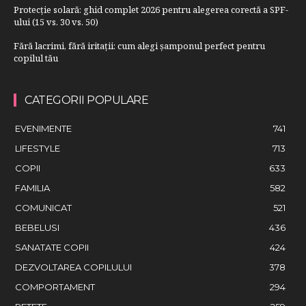
Protecție solară: ghid complet 2026 pentru alegerea corectă a SPF-
ului (15 vs. 30 vs. 50)
Fără lacrimi, fără iritații: cum alegi șamponul perfect pentru
copilul tău
CATEGORII POPULARE
EVENIMENTE
741
LIFESTYLE
713
COPII
633
FAMILIA
582
COMUNICAT
521
BEBELUSI
436
SANATATE COPII
424
DEZVOLTAREA COPILULUI
378
COMPORTAMENT
294