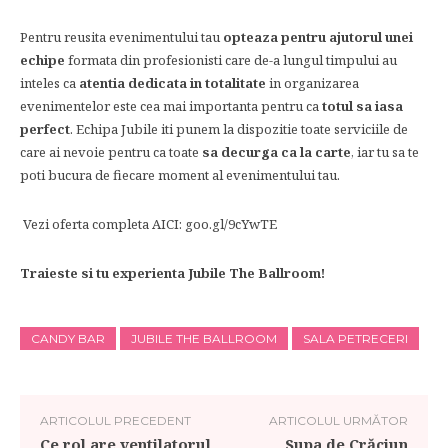
Pentru reusita evenimentului tau
opteaza pentru ajutorul unei
echipe
formata din profesionisti care de-a lungul timpului au
inteles ca
atentia dedicata in totalitate
in organizarea
evenimentelor este cea mai importanta pentru ca
totul sa iasa
perfect
. Echipa Jubile iti punem la dispozitie toate serviciile de
care ai nevoie pentru ca toate
sa decurga ca la carte
, iar tu sa te
poti bucura de fiecare moment al evenimentului tau.
Vezi oferta completa AICI: goo.gl/9cYwTE
Traieste si tu experienta Jubile The Ballroom!
CANDY BAR
JUBILE THE BALLROOM
SALA PETRECERI
ARTICOLUL PRECEDENT
ARTICOLUL URMĂTOR
Ce rol are ventilatorul
Supa de Crăciun