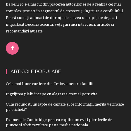
Bebelu.ro s-a născut din plăcerea autorilor ei de a realiza cel mai
complex proiect în segmentul de creştere şi îngrijire a copilulului.
Fie că sunteţi animaţi de dorinţa de a avea un copil, fie deja aţi
împărtăşit bucuria aceasta, veți găsi aici interviuri, articole şi
recomandări avizate.
ARTICOLE POPULARE
Cele mai bune cartiere din Craiova pentru familii
Îngrijirea pielii începe cu alegerea cremei potrivite
Cum recunoști un lapte de calitate și ce informații merită verificate
pe etichetă?
Examenele Cambridge pentru copii: cum eviti pierderile de
puncte si obtii rezultate peste media nationala