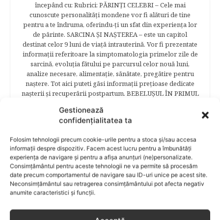
începând cu: Rubrici: PĂRINŢI CELEBRI – Cele mai
cunoscute personalităţi mondene vor fi alături de tine
pentru a te îndruma, oferindu-ţi un sfat din experienţa lor
de părinte. SARCINA ŞI NAŞTEREA – este un capitol
destinat celor 9 luni de viaţă intrauterină. Vor fi prezentate
informaţii referitoare la simptomatologia primelor zile de
sarcină, evoluţia fătului pe parcursul celor nouă luni,
analize necesare, alimentaţie, sănătate, pregătire pentru
naştere. Tot aici puteti găsi informaţii preţioase dedicate
naşterii şi recuperării postpartum. BEBELUŞUL ÎN PRIMUL
ANIŞOR – este un capitol destinat îngrijirii sugarului.
Gestionează
Alăptarea, scorul Apgar, îngrijirea bontului ombilical,
confidențialitatea ta
prima băiţă, diversificarea sunt doar câteva dintre cele mai
captivante subcategorii. COPILUL 1-6 ANI – este un capitol
Folosim tehnologii precum cookie-urile pentru a stoca și/sau accesa
dedicat creşterii şi îngrijirii copilului din primul an şi până
informații despre dispozitiv. Facem acest lucru pentru a îmbunătăți
la vârsta şcolară. Mămicile vor reuşi să afle cum anume să
experiența de navigare și pentru a afișa anunțuri (ne)personalizate.
se descurce cu propriul copil, cum să îl îngrijească în aşa fel
Consimțământul pentru aceste tehnologii ne va permite să procesăm
încât să crească perfect sănătos. EDUCAŢIE – este un capitol
date precum comportamentul de navigare sau ID-uri unice pe acest site.
captivant în care poţi afla cum să îţi educi copilul în aşa fel
Neconsimțământul sau retragerea consimțământului pot afecta negativ
încât să poţi obţine performanţe şcolare sigure. FAMILIA –
anumite caracteristici și funcții.
este un capitol destinat vieţii de familie ce conţine o serie
întreagă de sfaturi eficiente. COPII TALENTAŢI – este un