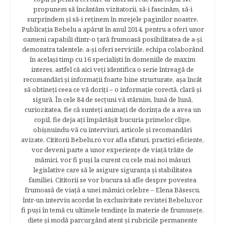
propunem să încântăm vizitatorii, să-i fascinăm, să-i
surprindem şi să-i reţinem în mrejele paginilor noastre.​
Publicația Bebelu a apărut în anul 2014, pentru a oferi unor
oameni capabili dintr-o ţară frumoasă posibilitatea de a-şi
demonstra talentele, a-şi oferi serviciile, echipa colaborând
în acelaşi timp cu 16 specialişti în domeniile de maxim
interes, astfel că aici veţi identifica o serie întreagă de
recomandări şi informaţii foarte bine structurate, aşa încât
să obtineţi ceea ce vă doriţi – o informaţie corectă, clară şi
sigură. În cele 84 de secțuni vă stârnim, lună de lună,
curiozitatea, fie că sunteţi animaţi de dorinţa de a avea un
copil, fie deja aţi împărtăşit bucuria primelor clipe,
obişnuindu-vă cu interviuri, articole şi recomandări
avizate. Cititorii Bebelu.ro vor afla sfaturi, practici eficiente,
vor deveni parte a unor experienţe de viaţă trăite de
mămici, vor fi puşi la curent cu cele mai noi măsuri
legislative care să le asigure siguranţa şi stabilitatea
familiei. Cititorii se vor bucura să afle despre povestea
frumoasă de viață a unei mămici celebre – Elena Băsescu,
într-un interviu acordat în exclusivitate revistei Bebelu,vor
fi puşi în temă cu ultimele tendinţe în materie de frumuseţe,
diete şi modă parcurgând atent şi rubricile permanente