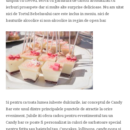
umplut cu creveti, servit cu garnitura de cartofi aromatizati cu
ierburi proaspete dar si multe alte surprise delicioase. Nu am uitat
nici de Tortul Bebelusului care este inclus in meniu, nici de
bauturile alcoolice si non-alcoolice in regim de open bar.
Si pentru ca toata lumea iubeste dulciurile, iar conceptul de Candy
Bar este unul dintre principalele punctele de atractie la orice
eveniment, Jubile iti ofera cadou pentru eventimentul tau un
Candy bar ce poate fi personalizat in culori de sarbatoare special
pentru fetita sau baietelul tau. Cupcakes, lollipops, candy-pops si