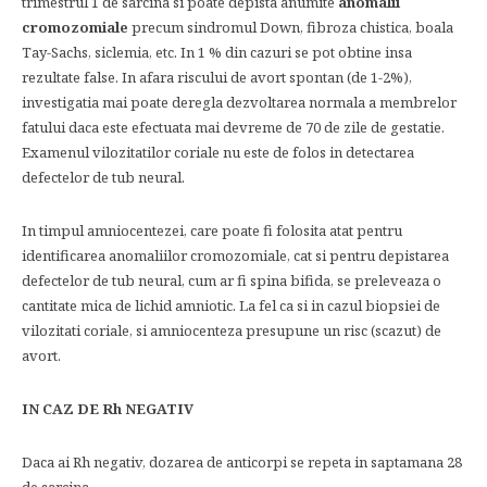
trimestrul 1 de sarcina si poate depista anumite
anomalii
cromozomiale
precum sindromul Down, fibroza chistica, boala
Tay-Sachs, siclemia, etc. In 1 % din cazuri se pot obtine insa
rezultate false. In afara riscului de avort spontan (de 1-2%),
investigatia mai poate deregla dezvoltarea normala a membrelor
fatului daca este efectuata mai devreme de 70 de zile de gestatie.
Examenul vilozitatilor coriale nu este de folos in detectarea
defectelor de tub neural.
In timpul amniocentezei, care poate fi folosita atat pentru
identificarea anomaliilor cromozomiale, cat si pentru depistarea
defectelor de tub neural, cum ar fi spina bifida, se preleveaza o
cantitate mica de lichid amniotic. La fel ca si in cazul biopsiei de
vilozitati coriale, si amniocenteza presupune un risc (scazut) de
avort.
IN CAZ DE Rh NEGATIV
Daca ai Rh negativ, dozarea de anticorpi se repeta in saptamana 28