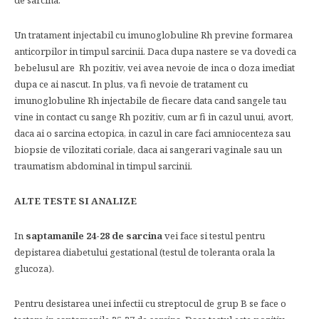
de sarcina.
Un tratament injectabil cu imunoglobuline Rh previne formarea
anticorpilor in timpul sarcinii. Daca dupa nastere se va dovedi ca
bebelusul are Rh pozitiv, vei avea nevoie de inca o doza imediat
dupa ce ai nascut. In plus, va fi nevoie de tratament cu
imunoglobuline Rh injectabile de fiecare data cand sangele tau
vine in contact cu sange Rh pozitiv, cum ar fi in cazul unui, avort,
daca ai o sarcina ectopica, in cazul in care faci amniocenteza sau
biopsie de vilozitati coriale, daca ai sangerari vaginale sau un
traumatism abdominal in timpul sarcinii.
ALTE TESTE SI ANALIZE
In
saptamanile 24-28 de sarcina
vei face si testul pentru
depistarea diabetului gestational (testul de toleranta orala la
glucoza).
Pentru desistarea unei infectii cu streptocul de grup B se face o