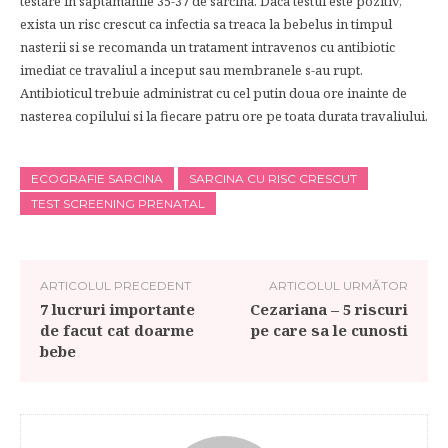
testare in saptamanile 35-37 de sarcina. Daca testul este pozitiv,
exista un risc crescut ca infectia sa treaca la bebelus in timpul
nasterii si se recomanda un tratament intravenos cu antibiotic
imediat ce travaliul a inceput sau membranele s-au rupt.
Antibioticul trebuie administrat cu cel putin doua ore inainte de
nasterea copilului si la fiecare patru ore pe toata durata travaliului.
ECOGRAFIE SARCINA
SARCINA CU RISC CRESCUT
TEST SCREENING PRENATAL
ARTICOLUL PRECEDENT
ARTICOLUL URMĂTOR
7 lucruri importante
Cezariana – 5 riscuri
de facut cat doarme
pe care sa le cunosti
bebe