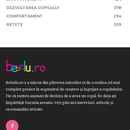
DEZVOLTAREA COPILULUI
378
COMPORTAMENT
294
RETETE
259
Bebelu.ro s-a născut din plăcerea autorilor ei de a realiza cel mai
complex proiect în segmentul de creştere şi îngrijire a copilulului.
Fie că sunteţi animaţi de dorinţa de a avea un copil, fie deja aţi
împărtăşit bucuria aceasta, veți găsi aici interviuri, articole şi
recomandări avizate.