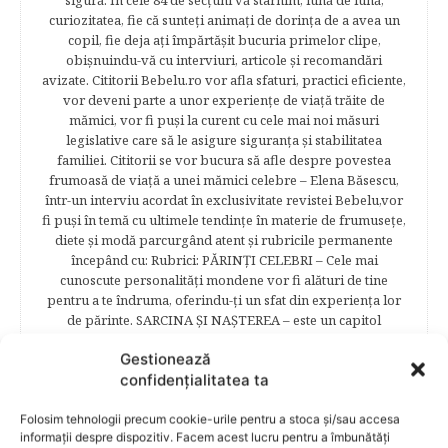
sigură. În cele 84 de secțuni vă stârnim, lună de lună,
curiozitatea, fie că sunteţi animaţi de dorinţa de a avea un
copil, fie deja aţi împărtăşit bucuria primelor clipe,
obişnuindu-vă cu interviuri, articole şi recomandări
avizate. Cititorii Bebelu.ro vor afla sfaturi, practici eficiente,
vor deveni parte a unor experienţe de viaţă trăite de
mămici, vor fi puşi la curent cu cele mai noi măsuri
legislative care să le asigure siguranţa şi stabilitatea
familiei. Cititorii se vor bucura să afle despre povestea
frumoasă de viață a unei mămici celebre – Elena Băsescu,
într-un interviu acordat în exclusivitate revistei Bebelu,vor
fi puşi în temă cu ultimele tendinţe în materie de frumuseţe,
diete şi modă parcurgând atent şi rubricile permanente
începând cu: Rubrici: PĂRINŢI CELEBRI – Cele mai
cunoscute personalităţi mondene vor fi alături de tine
pentru a te îndruma, oferindu-ţi un sfat din experienţa lor
de părinte. SARCINA ŞI NAŞTEREA – este un capitol
destinat celor 9 luni de viaţă intrauterină. Vor fi prezentate
Gestionează
informaţii referitoare la simptomatologia primelor zile de
confidențialitatea ta
sarcină, evoluţia fătului pe parcursul celor nouă luni,
analize necesare, alimentaţie, sănătate, pregătire pentru
naştere. Tot aici puteti găsi informaţii preţioase dedicate
Folosim tehnologii precum cookie-urile pentru a stoca și/sau accesa
informații despre dispozitiv. Facem acest lucru pentru a îmbunătăți
naşterii şi recuperării postpartum. BEBELUŞUL ÎN PRIMUL