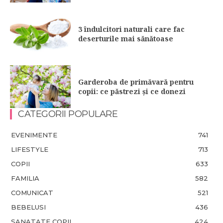
3 îndulcitori naturali care fac
deserturile mai sănătoase
Garderoba de primăvară pentru
copii: ce păstrezi și ce donezi
CATEGORII POPULARE
EVENIMENTE
741
LIFESTYLE
713
COPII
633
FAMILIA
582
COMUNICAT
521
BEBELUSI
436
SANATATE COPII
424