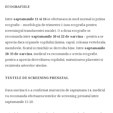
ECOGRAFIILE
Intre
saptamanile 11 si 16
se efectueaza in mod normal si prima
ecografie – morfologia de trimestru 1 (sau ecografia pentru
screeningul translucentei nucale). O a doua ecografie se
recomanda intre
saptamanile 20 si 22 de sarcina
– pentru a se
aprecia daca organele copilului (inima, capul, coloana vertebrala,
membrele, ficatul si rinichii) se dezvolta bine. Intre
saptamanile
28-33 de sarcina
, medicul va recomanda o a treia ecografie,
pentru a aprecia dezvoltarea copilului, maturizarea placentei si
rezistenta arterelor uterine.
TESTELE DE SCREENING PRENATAL
Daca sarcina ti s-a confirmat mai tarziu de saptamana 14, medicul
va recomanda efectuarea testelor de screening prenatal intre
saptamanile 15-20.