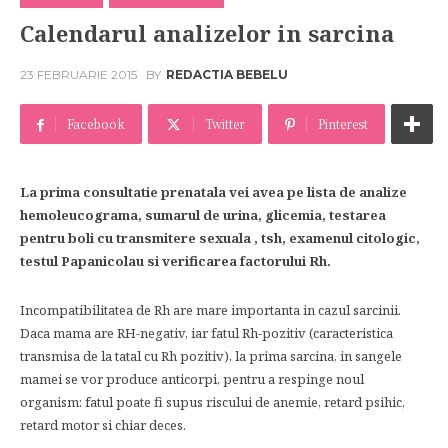
Calendarul analizelor in sarcina
23 FEBRUARIE 2015
BY
REDACTIA BEBELU
Facebook
Twitter
Pinterest
La prima consultatie prenatala vei avea pe lista de analize
hemoleucograma, sumarul de urina, glicemia, testarea
pentru boli cu transmitere sexuala , tsh, examenul citologic,
testul Papanicolau si verificarea factorului Rh.
Incompatibilitatea de Rh are mare importanta in cazul sarcinii.
Daca mama are RH-negativ, iar fatul Rh-pozitiv (caracteristica
transmisa de la tatal cu Rh pozitiv), la prima sarcina, in sangele
mamei se vor produce anticorpi, pentru a respinge noul
organism: fatul poate fi supus riscului de anemie, retard psihic,
retard motor si chiar deces.