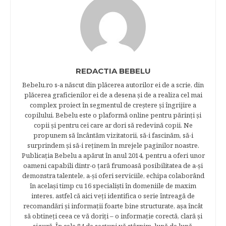
REDACTIA BEBELU
Bebelu.ro s-a născut din plăcerea autorilor ei de a scrie, din
plăcerea graficienilor ei de a desena şi de a realiza cel mai
complex proiect în segmentul de creştere şi îngrijire a
copilului. Bebelu este o plaformă online pentru părinţi şi
copii şi pentru cei care ar dori să redevină copii. Ne
propunem să încântăm vizitatorii, să-i fascinăm, să-i
surprindem şi să-i reţinem în mrejele paginilor noastre.​
Publicația Bebelu a apărut în anul 2014, pentru a oferi unor
oameni capabili dintr-o ţară frumoasă posibilitatea de a-şi
demonstra talentele, a-şi oferi serviciile, echipa colaborând
în acelaşi timp cu 16 specialişti în domeniile de maxim
interes, astfel că aici veţi identifica o serie întreagă de
recomandări şi informaţii foarte bine structurate, aşa încât
să obtineţi ceea ce vă doriţi – o informaţie corectă, clară şi