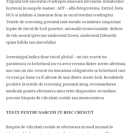
Tripulul test sau testul cvadruplu masoara nivelurile urmatorilor
hormoni in sangele mamei : AFP – alfa-fetoproteina, Estriol, beta
HCG si inhibin-A (masurat doar in cazul testului cvadruplu).
Testele de screening prenatal sunt menite sa inlature suspiciuni
legate de riscul de boli genetice, anomalii cromozomiale, defecte
de tub neural (precum sindromul Down, sindromul Edwards,
spina bifida sau anecefalia).
Screeningul indica doar riscul global – un risc scazut nu
garanteaza ca bebelusul nu va avea vreuna dintre aceste afectiuni,
asa cum un risc crescut nu inseamna obligatoriu ca bebelusul care
va veni pe lume va fi afectat de una dintre aceste boli. Rezultatele
pozitive la testele de screening prenatal atrag recomandarea
medicala pentru efectuarea unor teste diagnostice secundare,
precum biopsia de vilozitati coriale sau amniocenteza.
TESTE PENTRU SARCINI CU RISC CRESCUT
Biopsia de vilozitati coriale se efectueaza in mod normal in