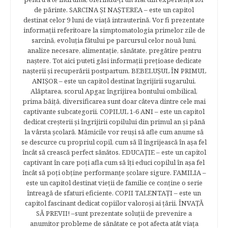
de părinte. SARCINA ŞI NAŞTEREA – este un capitol
destinat celor 9 luni de viaţă intrauterină. Vor fi prezentate
informaţii referitoare la simptomatologia primelor zile de
sarcină, evoluţia fătului pe parcursul celor nouă luni,
analize necesare, alimentaţie, sănătate, pregătire pentru
naştere. Tot aici puteti găsi informaţii preţioase dedicate
naşterii şi recuperării postpartum. BEBELUŞUL ÎN PRIMUL
ANIŞOR – este un capitol destinat îngrijirii sugarului.
Alăptarea, scorul Apgar, îngrijirea bontului ombilical,
prima băiţă, diversificarea sunt doar câteva dintre cele mai
captivante subcategorii. COPILUL 1-6 ANI – este un capitol
dedicat creşterii şi îngrijirii copilului din primul an şi până
la vârsta şcolară. Mămicile vor reuşi să afle cum anume să
se descurce cu propriul copil, cum să îl îngrijească în aşa fel
încât să crească perfect sănătos. EDUCAŢIE – este un capitol
captivant în care poţi afla cum să îţi educi copilul în aşa fel
încât să poţi obţine performanţe şcolare sigure. FAMILIA –
este un capitol destinat vieţii de familie ce conţine o serie
întreagă de sfaturi eficiente. COPII TALENTAŢI – este un
capitol fascinant dedicat copiilor valoroși ai țării. ÎNVAŢĂ
SĂ PREVII! –sunt prezentate soluţii de prevenire a
anumitor probleme de sănătate ce pot afecta atât viaţa