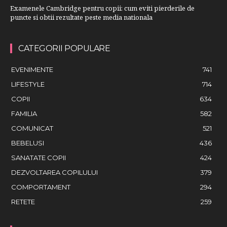
Examenele Cambridge pentru copii: cum eviti pierderile de
puncte si obtii rezultate peste media nationala
CATEGORII POPULARE
EVENIMENTE
741
LIFESTYLE
714
COPII
634
FAMILIA
582
COMUNICAT
521
BEBELUSI
436
SANATATE COPII
424
DEZVOLTAREA COPILULUI
379
COMPORTAMENT
294
RETETE
259