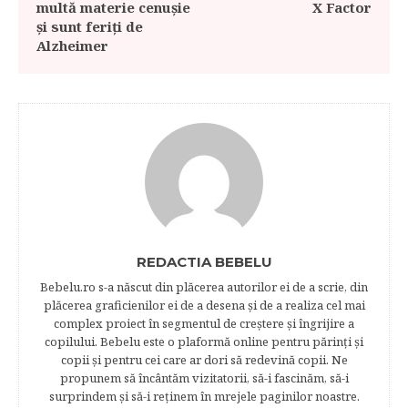
multă materie cenuşie
X Factor
şi sunt feriţi de
Alzheimer
REDACTIA BEBELU
Bebelu.ro s-a născut din plăcerea autorilor ei de a scrie, din
plăcerea graficienilor ei de a desena şi de a realiza cel mai
complex proiect în segmentul de creştere şi îngrijire a
copilului. Bebelu este o plaformă online pentru părinţi şi
copii şi pentru cei care ar dori să redevină copii. Ne
propunem să încântăm vizitatorii, să-i fascinăm, să-i
surprindem şi să-i reţinem în mrejele paginilor noastre.​