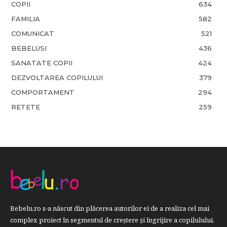
COPII
634
FAMILIA
582
COMUNICAT
521
BEBELUSI
436
SANATATE COPII
424
DEZVOLTAREA COPILULUI
379
COMPORTAMENT
294
RETETE
259
Bebelu.ro s-a născut din plăcerea autorilor ei de a realiza cel mai
complex proiect în segmentul de creştere şi îngrijire a copilulului.