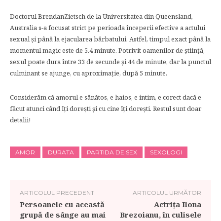
Doctorul BrendanZietsch de la Universitatea din Queensland,
Australia s-a focusat strict pe perioada începerii efective a actului
sexual şi până la ejacularea bârbatului. Astfel, timpul exact până la
momentul magic este de 5.4 minute. Potrivit oamenilor de ştiinţă,
sexul poate dura între 33 de secunde şi 44 de minute, dar la punctul
culminant se ajunge, cu aproximaţie, după 5 minute.
Considerăm că amorul e sănătos, e haios, e intim, e corect dacă e
făcut atunci când îţi doreşti şi cu cine îţi doreşti. Restul sunt doar
detalii!
AMOR
DURATA
PARTIDA DE SEX
SEXOLOGI
ARTICOLUL PRECEDENT
ARTICOLUL URMĂTOR
Persoanele cu această
Actrița Ilona
grupă de sânge au mai
Brezoianu, în culisele