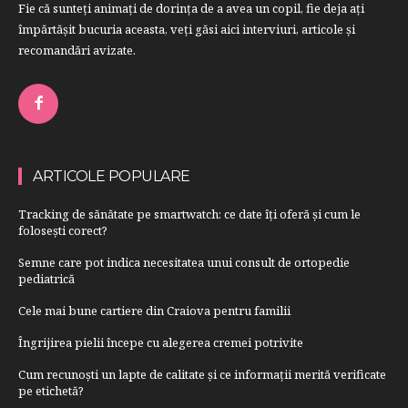
Fie că sunteţi animaţi de dorinţa de a avea un copil, fie deja aţi
împărtăşit bucuria aceasta, veți găsi aici interviuri, articole şi
recomandări avizate.
ARTICOLE POPULARE
Tracking de sănătate pe smartwatch: ce date îți oferă și cum le
folosești corect?
Semne care pot indica necesitatea unui consult de ortopedie
pediatrică
Cele mai bune cartiere din Craiova pentru familii
Îngrijirea pielii începe cu alegerea cremei potrivite
Cum recunoști un lapte de calitate și ce informații merită verificate
pe etichetă?