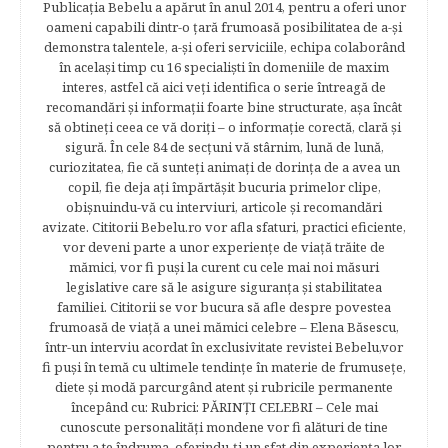
Publicația Bebelu a apărut în anul 2014, pentru a oferi unor
oameni capabili dintr-o ţară frumoasă posibilitatea de a-şi
demonstra talentele, a-şi oferi serviciile, echipa colaborând
în acelaşi timp cu 16 specialişti în domeniile de maxim
interes, astfel că aici veţi identifica o serie întreagă de
recomandări şi informaţii foarte bine structurate, aşa încât
să obtineţi ceea ce vă doriţi – o informaţie corectă, clară şi
sigură. În cele 84 de secțuni vă stârnim, lună de lună,
curiozitatea, fie că sunteţi animaţi de dorinţa de a avea un
copil, fie deja aţi împărtăşit bucuria primelor clipe,
obişnuindu-vă cu interviuri, articole şi recomandări
avizate. Cititorii Bebelu.ro vor afla sfaturi, practici eficiente,
vor deveni parte a unor experienţe de viaţă trăite de
mămici, vor fi puşi la curent cu cele mai noi măsuri
legislative care să le asigure siguranţa şi stabilitatea
familiei. Cititorii se vor bucura să afle despre povestea
frumoasă de viață a unei mămici celebre – Elena Băsescu,
într-un interviu acordat în exclusivitate revistei Bebelu,vor
fi puşi în temă cu ultimele tendinţe în materie de frumuseţe,
diete şi modă parcurgând atent şi rubricile permanente
începând cu: Rubrici: PĂRINŢI CELEBRI – Cele mai
cunoscute personalităţi mondene vor fi alături de tine
pentru a te îndruma, oferindu-ţi un sfat din experienţa lor