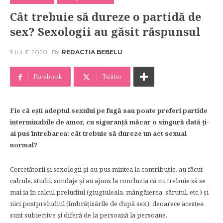
Cât trebuie să dureze o partidă de
sex? Sexologii au găsit răspunsul
9 IULIE 2020
BY
REDACTIA BEBELU
Facebook
Twitter
Fie că eşti adeptul sexului pe fugă sau poate preferi partide
interminabile de amor, cu siguranţă măcar o singură dată ţi-
ai pus întrebarea: cât trebuie să dureze un act sexual
normal?
Cercetătorii şi sexologii şi-au pus mintea la contribuţie, au făcut
calcule, studii, sondaje şi au ajuns la concluzia că nu trebuie să se
mai ia în calcul preludiul (giugiuleala, mângâierea, sărutul, etc.) şi
nici postpreludiul (îmbrăţisările de după sex), deoarece acestea
sunt subiective şi diferă de la persoană la persoane.