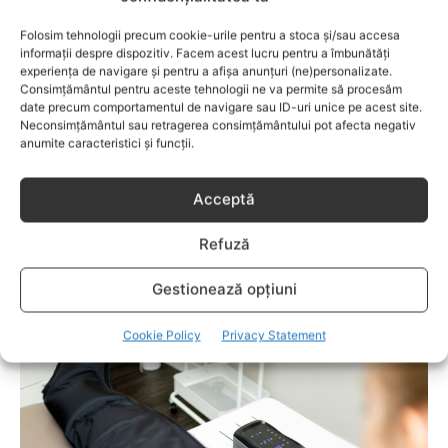
îți oferă și cum le folosești corect?
Folosim tehnologii precum cookie-urile pentru a stoca și/sau accesa
informații despre dispozitiv. Facem acest lucru pentru a îmbunătăți
experiența de navigare și pentru a afișa anunțuri (ne)personalizate.
Consimțământul pentru aceste tehnologii ne va permite să procesăm
date precum comportamentul de navigare sau ID-uri unice pe acest site.
Neconsimțământul sau retragerea consimțământului pot afecta negativ
anumite caracteristici și funcții.
Acceptă
Refuză
LIFESTYLE
Gestionează opțiuni
Îngrijirea pielii începe cu alegerea cremei
Cookie Policy
Privacy Statement
potrivite