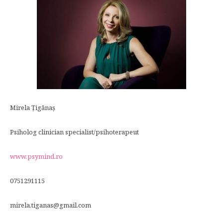
Mirela Ţigănaş
Psiholog clinician specialist/psihoterapeut
www.psymind.ro
0751291115
mirela.tiganas@gmail.com