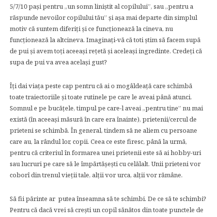
5/7/10 pași pentru „un somn liniștit al copilului”, sau „pentru a
răspunde nevoilor copilului tău” și așa mai departe din simplul
motiv că suntem diferiţi și ce funcţionează la cineva, nu
funcţionează la altcineva. Imaginaţi-vă că toti știm să facem supă
de pui și avem toţi aceeași reţetă și aceleași ingredinte. Credeţi că
supa de pui va avea același gust?
Îţi dai viaţa peste cap pentru că ai o mogâldeaţă care schimbă
toate traiectoriile și toate rutinele pe care le aveai până atunci.
Somnul e pe bucăţele, timpul pe care-l aveai „pentru tine” nu mai
există (în aceeași măsură în care era înainte), prietenii/cercul de
prieteni se schimbă. În general, tindem să ne aliem cu persoane
care au, la rândul lor, copii. Ceea ce este firesc, până la urmă,
pentru că criteriul în formarea unei prietenii este să ai hobby-uri
sau lucruri pe care să le împărtășești cu celălalt. Unii prieteni vor
coborî din trenul vieţii tale, alţii vor urca, alţii vor rămâne.
Să fii părinte ar putea înseamna să te schimbi. De ce să te schimbi?
Pentru că dacă vrei să crești un copil sănătos din toate punctele de