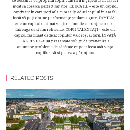
se descurce cu propriul copil, cum să îl îngrijească în aşa fel
încât să crească perfect sănătos. EDUCAŢIE – este un capitol
captivant în care poţi afla cum să îţi educi copilul în aşa fel
încât să poţi obţine performanţe şcolare sigure. FAMILIA –
este un capitol destinat vieţii de familie ce conţine o serie
întreagă de sfaturi eficiente. COPII TALENTAŢI – este un
capitol fascinant dedicat copiilor valoroși ai țării. ÎNVAŢĂ
SĂ PREVII! –sunt prezentate soluţii de prevenire a
anumitor probleme de sănătate ce pot afecta atât viaţa
copiilor, cât şi pe cea a părinţilor.
RELATED POSTS