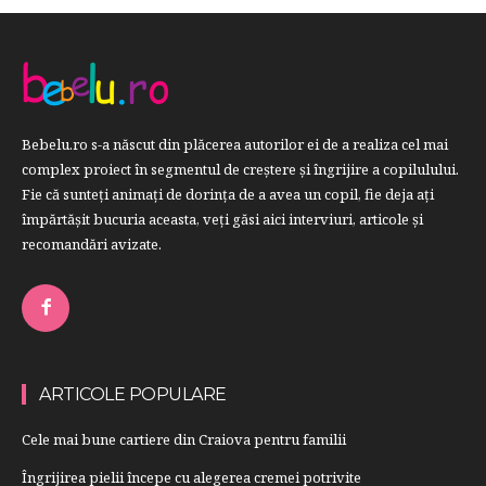
Bebelu.ro s-a născut din plăcerea autorilor ei de a realiza cel mai
complex proiect în segmentul de creştere şi îngrijire a copilulului.
Fie că sunteţi animaţi de dorinţa de a avea un copil, fie deja aţi
împărtăşit bucuria aceasta, veți găsi aici interviuri, articole şi
recomandări avizate.
ARTICOLE POPULARE
Cele mai bune cartiere din Craiova pentru familii
Îngrijirea pielii începe cu alegerea cremei potrivite