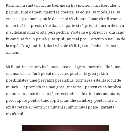
Părinţii nu sunt (și nici nu trebuie să fie) nici zen, nici Hercules…
părinţii sunt oameni meniţi să crească, să educe, să modeleze, să
creeze alţi oameni și să le dea aripi să zboare. Poate că e firesc ca,
uneori, să te oprești, să te dai la o parte și să privești lucrurile ceva
mai detașat dintr-o altă perspectivă. Poate că e potrivit ca, din când
în când, să faci o pauză și să spui „nu mai pot”…oricum o vei lua de
la capăt. Dragi părinţi, daţi-vă voie să fiţi și voi, înainte de toate,
oameni!
Să fii părinte reprezintă, poate, cea mai grea „meserie” din lume…
cea mai veche, însă pe cat de veche, pe atat de grea și fără
posibilitatea unei pregătiri prealabile; formarea este „la locul de
muncă”. Reprezintă cea mai grea „meserie”, pentru că ea implică
responsabilitate deosebită, corectitudine, flexibilitate, adaptare,
preocupare pentru tine, copil și familie ca întreg, pentru că nu
există reţete și pentru că nimeni și nimic nu-ţi poate „garanta”
rezultatul.