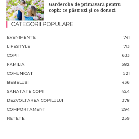
Garderoba de primăvară pentru
copii: ce păstrezi și ce donezi
CATEGORII POPULARE
EVENIMENTE
741
LIFESTYLE
713
COPII
633
FAMILIA
582
COMUNICAT
521
BEBELUSI
436
SANATATE COPII
424
DEZVOLTAREA COPILULUI
378
COMPORTAMENT
294
RETETE
259