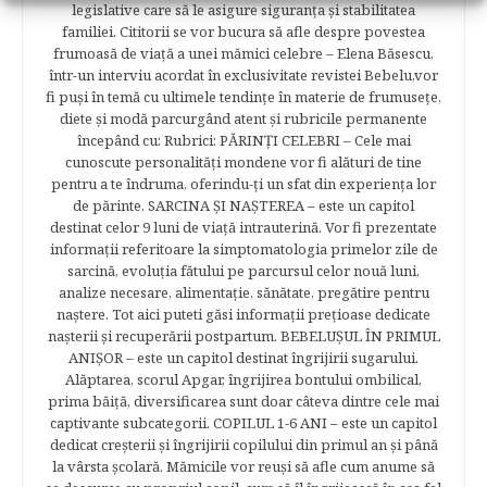
legislative care să le asigure siguranţa şi stabilitatea
familiei. Cititorii se vor bucura să afle despre povestea
frumoasă de viață a unei mămici celebre – Elena Băsescu,
într-un interviu acordat în exclusivitate revistei Bebelu,vor
fi puşi în temă cu ultimele tendinţe în materie de frumuseţe,
diete şi modă parcurgând atent şi rubricile permanente
începând cu: Rubrici: PĂRINŢI CELEBRI – Cele mai
cunoscute personalităţi mondene vor fi alături de tine
pentru a te îndruma, oferindu-ţi un sfat din experienţa lor
de părinte. SARCINA ŞI NAŞTEREA – este un capitol
destinat celor 9 luni de viaţă intrauterină. Vor fi prezentate
informaţii referitoare la simptomatologia primelor zile de
sarcină, evoluţia fătului pe parcursul celor nouă luni,
analize necesare, alimentaţie, sănătate, pregătire pentru
naştere. Tot aici puteti găsi informaţii preţioase dedicate
naşterii şi recuperării postpartum. BEBELUŞUL ÎN PRIMUL
ANIŞOR – este un capitol destinat îngrijirii sugarului.
Alăptarea, scorul Apgar, îngrijirea bontului ombilical,
prima băiţă, diversificarea sunt doar câteva dintre cele mai
captivante subcategorii. COPILUL 1-6 ANI – este un capitol
dedicat creşterii şi îngrijirii copilului din primul an şi până
la vârsta şcolară. Mămicile vor reuşi să afle cum anume să