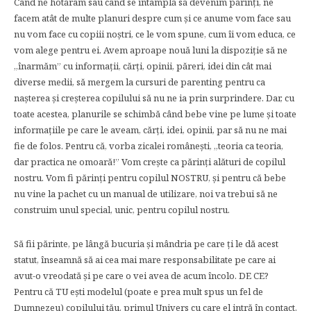
Când ne hotărâm sau când se întamplă să devenim părinţi, ne
facem atât de multe planuri despre cum și ce anume vom face sau
nu vom face cu copiii noștri, ce le vom spune, cum îi vom educa, ce
vom alege pentru ei. Avem aproape nouă luni la dispoziţie să ne
„înarmăm” cu informaţii, cărţi, opinii, păreri, idei din cât mai
diverse medii, să mergem la cursuri de parenting pentru ca
nașterea și creșterea copilului să nu ne ia prin surprindere. Dar, cu
toate acestea, planurile se schimbă când bebe vine pe lume și toate
informaţiile pe care le aveam, cărţi, idei, opinii, par să nu ne mai
fie de folos. Pentru că, vorba zicalei românești, „teoria ca teoria,
dar practica ne omoară!” Vom crește ca părinţi alături de copilul
nostru. Vom fi părinţi pentru copilul NOSTRU, și pentru că bebe
nu vine la pachet cu un manual de utilizare, noi va trebui să ne
construim unul special, unic, pentru copilul nostru.
Să fii părinte, pe lângă bucuria și mândria pe care ţi le dă acest
statut, înseamnă să ai cea mai mare responsabilitate pe care ai
avut-o vreodată și pe care o vei avea de acum încolo. DE CE?
Pentru că TU ești modelul (poate e prea mult spus un fel de
Dumnezeu) copilului tău, primul Univers cu care el intră în contact,