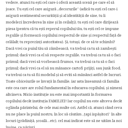
vedere, atunci tu ești cel care-i oferă această scenă pe care el să
joace. Tu ești cel care asigură „decorurile” (adică tu ești cel care-i
asigură sentimentul securităţii și al identităţii de sine, tu îi
modelezi încrederea în sine și în ceilalţi), tu ești cel care dirijează
piesa (pentru că tu ești reperul copilului tău, tu ești cel ce impune
regulile și formează copilului respectul de sine și respectul faţă de
celălalt; tu reprezinţi autoritatea). Și, totuși, de ce să te schimbi?
Dacă vrei ca puiul tău să zâmbească, va trebui ca tu să zambești
primul; dacă vrei ca el să respecte regulile, va trebui ca tu să o faci
primul; dacă vrei să vorbească frumos, va trebui ca tu să o faci
primul; dacă vrei ca el să nu mănance cartofi prijiţi, sau junk food,
va trebui ca tu să fii modelul și să eviti să mănânci astfel de lucruri.
Toate obiceiurile se învaţă în familie, iar asta înseamnă că familia
este cea care are rolul fundamental în educarea copilului, și nimeni
altcineva. Nicio instituţie nu este mai importantă în formarea
copilului decât instituţia FAMILIEI! Iar copilul nu este altceva decât
oglinda părintelui, de cele mai multe ori. Astfel că, atunci când ceva
nu ne place la puiul nostru, în loc să căutăm „ţapi ispășitori” în alte
locuri (grădiniţă, școală…etc), cel mai indicat este să ne uităm la noi
înșine, ca părinţi.