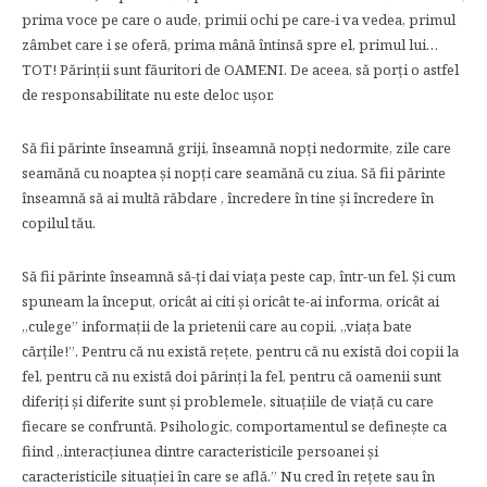
prima voce pe care o aude, primii ochi pe care-i va vedea, primul
zâmbet care i se oferă, prima mână întinsă spre el, primul lui…
TOT! Părinţii sunt făuritori de OAMENI. De aceea, să porţi o astfel
de responsabilitate nu este deloc ușor.
Să fii părinte înseamnă griji, înseamnă nopţi nedormite, zile care
seamănă cu noaptea și nopţi care seamănă cu ziua. Să fii părinte
înseamnă să ai multă răbdare , încredere în tine și încredere în
copilul tău.
Să fii părinte înseamnă să-ţi dai viaţa peste cap, într-un fel. Și cum
spuneam la început, oricât ai citi și oricât te-ai informa, oricât ai
„culege” informaţii de la prietenii care au copii, „viaţa bate
cărţile!”. Pentru că nu există reţete, pentru că nu există doi copii la
fel, pentru că nu există doi părinţi la fel, pentru că oamenii sunt
diferiţi și diferite sunt și problemele, situaţiile de viaţă cu care
fiecare se confruntă. Psihologic, comportamentul se definește ca
fiind „interacţiunea dintre caracteristicile persoanei și
caracteristicile situaţiei în care se află.” Nu cred în reţete sau în