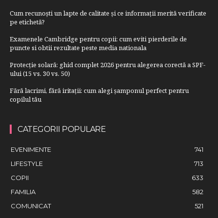
Cum recunoști un lapte de calitate și ce informații merită verificate
pe etichetă?
Examenele Cambridge pentru copii: cum eviti pierderile de
puncte si obtii rezultate peste media nationala
Protecție solară: ghid complet 2026 pentru alegerea corectă a SPF-
ului (15 vs. 30 vs. 50)
Fără lacrimi, fără iritații: cum alegi șamponul perfect pentru
copilul tău
CATEGORII POPULARE
EVENIMENTE
741
LIFESTYLE
713
COPII
633
FAMILIA
582
COMUNICAT
521