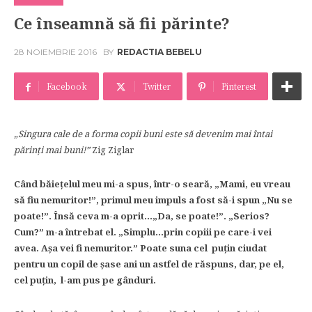
Ce înseamnă să fii părinte?
28 NOIEMBRIE 2016
BY
REDACTIA BEBELU
Facebook
Twitter
Pinterest
„Singura cale de a forma copii buni este să devenim mai întai
părinţi mai buni!”
Zig Ziglar
Când băieţelul meu mi-a spus, într-o seară, „Mami, eu vreau
să fiu nemuritor!”, primul meu impuls a fost să-i spun „Nu se
poate!”. Însă ceva m-a oprit…„Da, se poate!”. „Serios?
Cum?” m-a întrebat el. „Simplu…prin copiii pe care-i vei
avea. Așa vei fi nemuritor.” Poate suna cel puţin ciudat
pentru un copil de șase ani un astfel de răspuns, dar, pe el,
cel puţin, l-am pus pe gânduri.