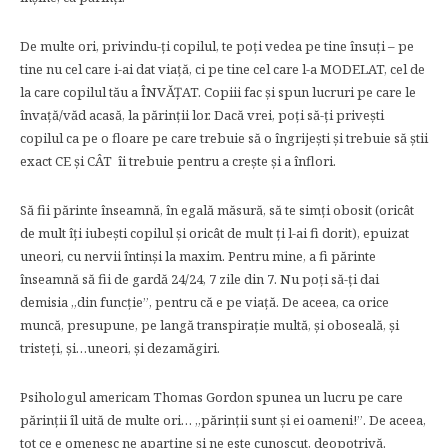
De multe ori, privindu-ţi copilul, te poţi vedea pe tine însuţi – pe
tine nu cel care i-ai dat viaţă, ci pe tine cel care l-a MODELAT, cel de
la care copilul tău a ÎNVĂŢAT. Copiii fac și spun lucruri pe care le
învaţă/văd acasă, la părinţii lor. Dacă vrei, poţi să-ţi privești
copilul ca pe o floare pe care trebuie să o îngrijești și trebuie să știi
exact CE și CÂT îi trebuie pentru a crește și a înflori.
Să fii părinte înseamnă, în egală măsură, să te simţi obosit (oricât
de mult îţi iubești copilul și oricât de mult ţi l-ai fi dorit), epuizat
uneori, cu nervii întinși la maxim. Pentru mine, a fi părinte
înseamnă să fii de gardă 24/24, 7 zile din 7. Nu poţi să-ţi dai
demisia „din funcţie”, pentru că e pe viaţă. De aceea, ca orice
muncă, presupune, pe langă transpiraţie multă, și oboseală, și
tristeţi, și…uneori, și dezamăgiri.
Psihologul americam Thomas Gordon spunea un lucru pe care
părinţii îl uită de multe ori… „părinţii sunt și ei oameni!”. De aceea,
tot ce e omenesc ne aparţine și ne este cunoscut, deopotrivă.