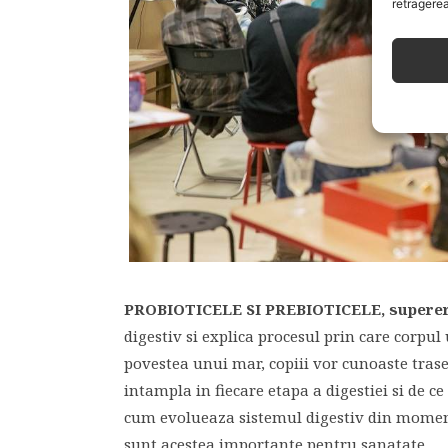
retragerea
PROBIOTICELE SI PREBIOTICELE, superer
digestiv si explica procesul prin care corp
povestea unui mar, copiii vor cunoaste traseu
intampla in fiecare etapa a digestiei si de 
cum evolueaza sistemul digestiv din momentul
sunt acestea importante pentru sanatate.