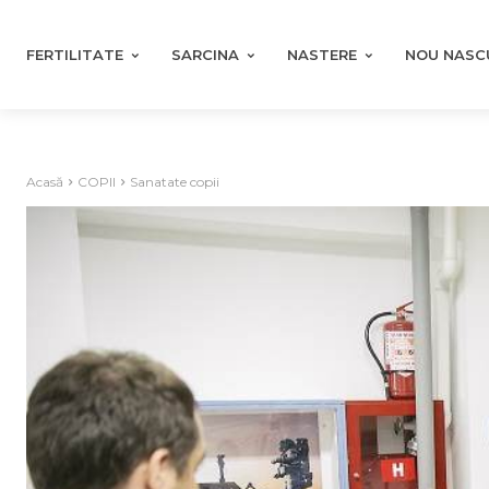
FERTILITATE
SARCINA
NASTERE
NOU NASC
Acasă
COPII
Sanatate copii