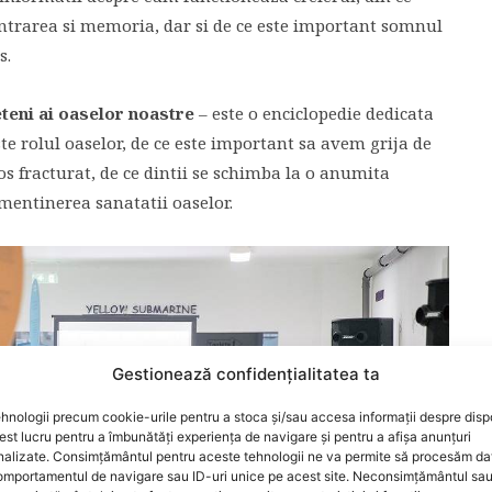
entrarea si memoria, dar si de ce este important somnul
s.
eni ai oaselor noastre
– este o enciclopedie dedicata
ste rolul oaselor, de ce este important sa avem grija de
s fracturat, de ce dintii se schimba la o anumita
 mentinerea sanatatii oaselor.
Gestionează confidențialitatea ta
hnologii precum cookie-urile pentru a stoca și/sau accesa informații despre dispo
t lucru pentru a îmbunătăți experiența de navigare și pentru a afișa anunțuri
nalizate. Consimțământul pentru aceste tehnologii ne va permite să procesăm da
mportamentul de navigare sau ID-uri unice pe acest site. Neconsimțământul sa