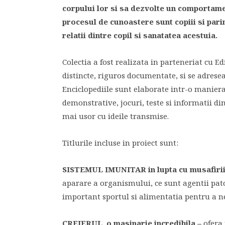
corpului lor si sa dezvolte un comportamen
procesul de cunoastere sunt copiii si parin
relatii dintre copil si sanatatea acestuia.
Colectia a fost realizata in parteneriat cu Ed
distincte, riguros documentate, si se adreseaz
Enciclopediile sunt elaborate intr-o maniera
demonstrative, jocuri, teste si informatii din
mai usor cu ideile transmise.
Titlurile incluse in proiect sunt:
SISTEMUL IMUNITAR in lupta cu musafirii 
aparare a organismului, ce sunt agentii pat
important sportul si alimentatia pentru a n
CREIERUL, o masinarie incredibila –
ofera