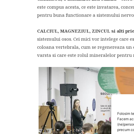
este compus acesta, ce este invatarea, conc
pentru buna functionare a sistemului nervo
CALCIUL, MAGNEZIUL, ZINCUL si alti priet
sistemului osos. Cei mici vor intelege care e
coloana vertebrala, cum se regenereaza un o
varsta si care este rolul mineralelor pentru
Folosim te
Facem aces
(ne)perso
precum co