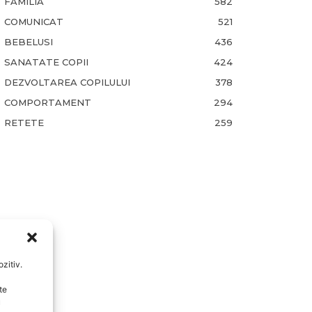
FAMILIA
582
COMUNICAT
521
BEBELUSI
436
SANATATE COPII
424
DEZVOLTAREA COPILULUI
378
COMPORTAMENT
294
RETETE
259
zitiv.
te
u