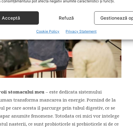
 consimțământului pot afecta negativ anumite caracteristici și funcții.
Acceptă
Refuză
Gestionează op
Cookie Policy
Privacy Statement
oii stomacului meu
– este dedicata sistemului
ul uman transforma mancarea in energie. Pornind de la
l pe care acesta il parcurge prin tubul digestiv, ce se
ce apar anumite fenomene. Totodata cei mici vor intelege
 nasterii, ce sunt probioticele si prebioticele si de ce