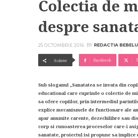
Colectia de m
despre sanata
BY
REDACTIA BEBELU
25 OCTOMBRIE 2016
Facebook
T
Acțiune
Sub sloganul „Sanatatea se invata din copi
educational care cuprinde o colectie de mi
sa ofere copiilor, prin intermediul parinti
explice mecanismele de functionare ale a
apar anumite carente, dezechilibre sau dis
corp si cunoasterea proceselor care-i asi
sanatate,
proiectul isi propune sa implice c