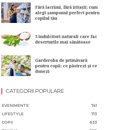
Fără lacrimi, fără iritații: cum
alegi șamponul perfect pentru
copilul tău
3 îndulcitori naturali care fac
deserturile mai sănătoase
Garderoba de primăvară
pentru copii: ce păstrezi și ce
donezi
CATEGORII POPULARE
EVENIMENTE
741
LIFESTYLE
713
COPII
633