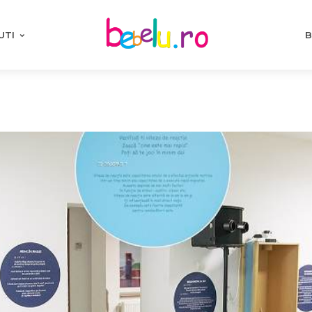
UTI
B