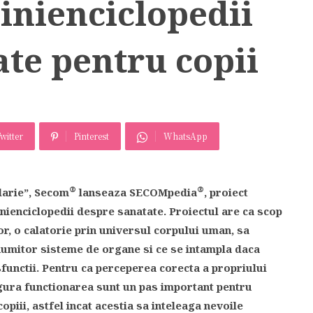
inienciclopedii
te pentru copii
witter
Pinterest
WhatsApp
®
®
larie”, Secom
lanseaza SECOMpedia
, proiect
nienciclopedii despre sanatate. Proiectul are ca scop
lor, o calatorie prin universul corpului uman, sa
numitor sisteme de organe si ce se intampla daca
functii. Pentru ca perceperea corecta a propriului
gura functionarea sunt un pas important pentru
opiii, astfel incat acestia sa inteleaga nevoile