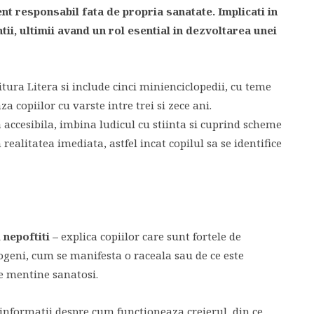
t responsabil fata de propria sanatate. Implicati in
tii, ultimii avand un rol esential in dezvoltarea unei
itura Litera si include cinci minienciclopedii, cu teme
a copiilor cu varste intre trei si zece ani.
 accesibila, imbina ludicul cu stiinta si cuprind scheme
 realitatea imediata, astfel incat copilul sa se identifice
nepoftiti –
explica copiilor care sunt fortele de
ogeni, cum se manifesta o raceala sau de ce este
e mentine sanatosi.
 informatii despre cum functioneaza creierul, din ce