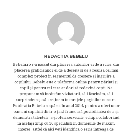
REDACTIA BEBELU
Bebelu.ro s-a născut din plăcerea autorilor ei de a scrie, din
plăcerea graficienilor ei de a desena şi de a realiza cel mai
complex proiect în segmentul de creştere şi îngrijire a
copilului. Bebelu este o plaformă online pentru părinţi şi
copii şi pentru cei care ar dori să redevină copii. Ne
propunem să încântăm vizitatorii, să-i fascinăm, să-i
surprindem şi să-i reţinem în mrejele paginilor noastre.​
Publicația Bebelu a apărut în anul 2014, pentru a oferi unor
oameni capabili dintr-o ţară frumoasă posibilitatea de a-şi
demonstra talentele, a-şi oferi serviciile, echipa colaborând
în acelaşi timp cu 16 specialişti în domeniile de maxim
interes, astfel că aici veţi identifica o serie întreagă de