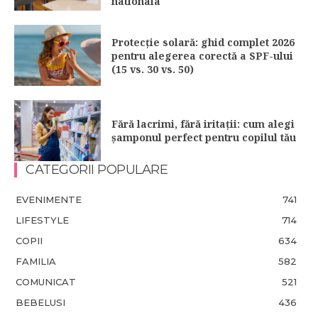
nationala
Protecție solară: ghid complet 2026
pentru alegerea corectă a SPF-ului
(15 vs. 30 vs. 50)
Fără lacrimi, fără iritații: cum alegi
șamponul perfect pentru copilul tău
CATEGORII POPULARE
EVENIMENTE
741
LIFESTYLE
714
COPII
634
FAMILIA
582
COMUNICAT
521
BEBELUSI
436