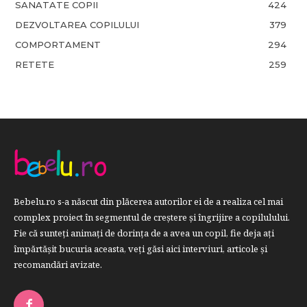
SANATATE COPII
424
DEZVOLTAREA COPILULUI
379
COMPORTAMENT
294
RETETE
259
Bebelu.ro s-a născut din plăcerea autorilor ei de a realiza cel mai
complex proiect în segmentul de creştere şi îngrijire a copilulului.
Fie că sunteţi animaţi de dorinţa de a avea un copil, fie deja aţi
împărtăşit bucuria aceasta, veți găsi aici interviuri, articole şi
recomandări avizate.