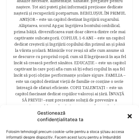
analize necesare, alimentaţie, sănătate, pregătire pentru
naştere. Tot aici puteti găsi informaţii preţioase dedicate
naşterii şi recuperării postpartum. BEBELUŞUL ÎN PRIMUL
ANIŞOR – este un capitol destinat îngrijirii sugarului.
Alăptarea, scorul Apgar, îngrijirea bontului ombilical,
prima băiţă, diversificarea sunt doar câteva dintre cele mai
captivante subcategorii. COPILUL 1-6 ANI – este un capitol
dedicat creşterii şi îngrijirii copilului din primul an şi până
la vârsta şcolară. Mămicile vor reuşi să afle cum anume să
se descurce cu propriul copil, cum să îl îngrijească în aşa fel
încât să crească perfect sănătos. EDUCAŢIE – este un capitol
captivant în care poţi afla cum să îţi educi copilul în aşa fel
încât să poţi obţine performanţe şcolare sigure. FAMILIA –
este un capitol destinat vieţii de familie ce conţine o serie
întreagă de sfaturi eficiente. COPII TALENTAŢI – este un
capitol fascinant dedicat copiilor valoroși ai țării. ÎNVAŢĂ
SĂ PREVII! –sunt prezentate soluţii de prevenire a
anumitor probleme de sănătate ce pot afecta atât viaţa
copiilor, cât şi pe cea a părinţilor.
Gestionează
confidențialitatea ta
Folosim tehnologii precum cookie-urile pentru a stoca și/sau accesa
informații despre dispozitiv. Facem acest lucru pentru a îmbunătăți