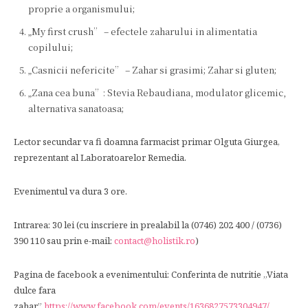
proprie a organismului;
„My first crush” – efectele zaharului in alimentatia
copilului;
„Casnicii nefericite” – Zahar si grasimi; Zahar si gluten;
„Zana cea buna”: Stevia Rebaudiana, modulator glicemic,
alternativa sanatoasa;
Lector secundar va fi doamna farmacist primar Olguta Giurgea,
reprezentant al Laboratoarelor Remedia.
Evenimentul va dura 3 ore.
Intrarea: 30 lei (cu inscriere in prealabil la (0746) 202 400 / (0736)
390 110 sau prin e-mail:
contact@holistik.ro
)
Pagina de facebook a evenimentului: Conferinta de nutritie „Viata
dulce fara
zahar”
https://www.facebook.com/events/1636827573304947/