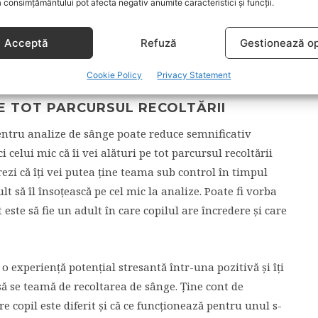
 consimțământului pot afecta negativ anumite caracteristici și funcții.
e pluș sau alte jucării pot fi, rând pe rând, pacienți.
Acceptă
Refuză
Gestionează op
liarizeze cu procedura de recoltare de sânge și să
e.[2]
Cookie Policy
Privacy Statement
 PE TOT PARCURSUL RECOLTĂRII
pentru analize de sânge poate reduce semnificativ
i celui mic că îi vei alături pe tot parcursul recoltării
rezi că îți vei putea ține teama sub control în timpul
ult să îl însoțească pe cel mic la analize. Poate fi vorba
este să fie un adult în care copilul are încredere și care
o experiență potențial stresantă într-una pozitivă și îți
 să se teamă de recoltarea de sânge. Ține cont de
re copil este diferit și că ce funcționează pentru unul s-