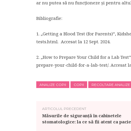
ar nu putea să nu funcționeze și pentru altu
Bibliografie:
1. „Getting a Blood Test (for Parents)”, Kids
tests.html. Accesat la 12 Sept. 2024.
2. „How to Prepare Your Child for a Lab Test
prepare-your-child-for-a-lab-test/. Accesat la
ANALIZE COPII
COPII
RECOLTARE ANALIZE
ARTICOLUL PRECEDENT
Măsurile de siguranță în cabinetele
stomatologice: la ce să fii atent ca paci