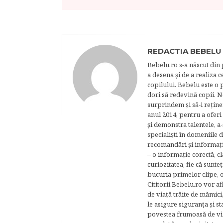
REDACTIA BEBELU
Bebelu.ro s-a născut din p
a desena şi de a realiza 
copilului. Bebelu este o 
dori să redevină copii. N
surprindem şi să-i reţine
anul 2014, pentru a oferi
şi demonstra talentele, a-
specialişti în domeniile d
recomandări şi informaţii 
– o informaţie corectă, cl
curiozitatea, fie că sunte
bucuria primelor clipe, o
Cititorii Bebelu.ro vor af
de viaţă trăite de mămici,
le asigure siguranţa şi st
povestea frumoasă de via