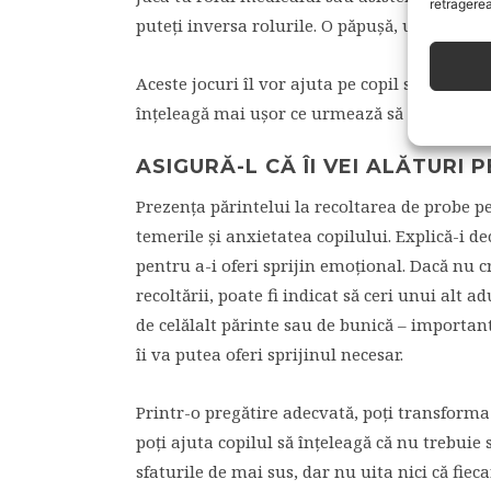
retragerea
puteți inversa rolurile. O păpușă, un animal d
Aceste jocuri îl vor ajuta pe copil să se fami
înțeleagă mai ușor ce urmează să se întâmpl
ASIGURĂ-L CĂ ÎI VEI ALĂTURI
Prezența părintelui la recoltarea de probe 
temerile și anxietatea copilului. Explică-i dec
pentru a-i oferi sprijin emoțional. Dacă nu c
recoltării, poate fi indicat să ceri unui alt ad
de celălalt părinte sau de bunică – important 
îi va putea oferi sprijinul necesar.
Printr-o pregătire adecvată, poți transforma 
poți ajuta copilul să înțeleagă că nu trebuie
sfaturile de mai sus, dar nu uita nici că fieca