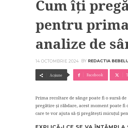
Cum îți pregă
pentru prima
analize de s
BY
REDACTIA BEBEL
14 OCTOMBRIE 2024
Facebook
T
Acțiune
Prima recoltare de sânge poate fi o sursă de 
pregătire și răbdare, acest moment poate fi d
care te vor ajuta să-ți pregătești micuțul p
EXPLICĂ-I CE SE VA ÎNTÂMPLA