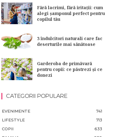
Fără lacrimi, fără iritații: cum
alegi șamponul perfect pentru
copilul tău
3 îndulcitori naturali care fac
deserturile mai sănătoase
Garderoba de primăvară
pentru copii: ce păstrezi și ce
donezi
CATEGORII POPULARE
EVENIMENTE
741
LIFESTYLE
713
COPII
633