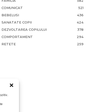
FAMILIA
582
COMUNICAT
521
BEBELUSI
436
SANATATE COPII
424
DEZVOLTAREA COPILULUI
378
COMPORTAMENT
294
RETETE
259
zitiv.
te
u