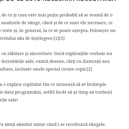
, de ce și cum este mai puțin probabil să se teamă de o
 analizele de sânge, când și de ce sunt ele necesare, ce
este și, în general, la ce se poate aștepta. Folosește un
velului său de înțelegere.[1][2]
 cu răbdare și sinceritate. Dacă explicațiile verbale nu
întrebările sale, există desene, cărți cu ilustrații sau
ltare, inclusiv unele special create copii.[2]
i explica copilului tău ce urmează să se întâmple.
de data programării, astfel încât să ai timp să vorbești
ile sale!
 va simți absolut nimic când i se recoltează sângele.