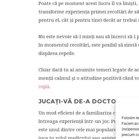
Poate că pe moment acest lucru îl va liniști,
transforme experiența primei recoltări de s
pentru el, cât și pentru tine) decât ar trebui s
Nu este nevoie să-l minți sau să încerci să-l
în momentul recoltări, este posibil să simtă
dispărea repede.
Chiar dacă tu ai anumite temeri legate de ac
menții calmul și o atitudine pozitivă când v
copii
.
JUCAȚI-VĂ DE-A DOCTORUL
Un mod eficient de a familiariza copilul cu 
Folosim te
întreaga experiență într-un joc. Puțini sunt c
Facem aces
este unul dintre cele mai populare. Ai nevoie
(ne)perso
precum co
juca tu rolul medicului sau asistentei care re