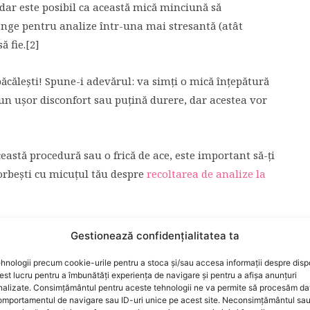
 dar este posibil ca această mică minciună să
ânge pentru analize într-una mai stresantă (atât
ă fie.[2]
 păcălești! Spune-i adevărul: va simți o mică înțepătură
 un ușor disconfort sau puțină durere, dar acestea vor
eastă procedură sau o frică de ace, este important să-ți
orbești cu micuțul tău despre
recoltarea de analize la
Gestionează confidențialitatea ta
procedura recoltării de sânge este să transformi
hnologii precum cookie-urile pentru a stoca și/sau accesa informații despre dispo
opiii care refuză jocurile de rol, iar cel de-a doctorul
t lucru pentru a îmbunătăți experiența de navigare și pentru a afișa anunțuri
 doar de o trusă medicală de jucărie. Poți începe prin a
nalizate. Consimțământul pentru aceste tehnologii ne va permite să procesăm da
mportamentul de navigare sau ID-uri unice pe acest site. Neconsimțământul sa
coltează sânge, iar el pe cel al pacientului, iar apoi