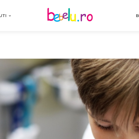
UTI
B