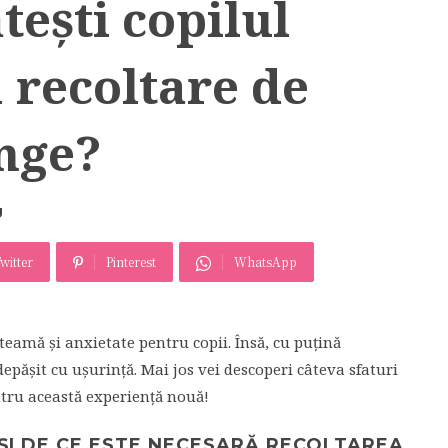
tești copilul
 recoltare de
ânge?
U
witter
Pinterest
WhatsApp
teamă și anxietate pentru copii. Însă, cu puțină
epășit cu ușurință. Mai jos vei descoperi câteva sfaturi
entru această experiență nouă!
 ȘI DE CE ESTE NECESARĂ RECOLTAREA