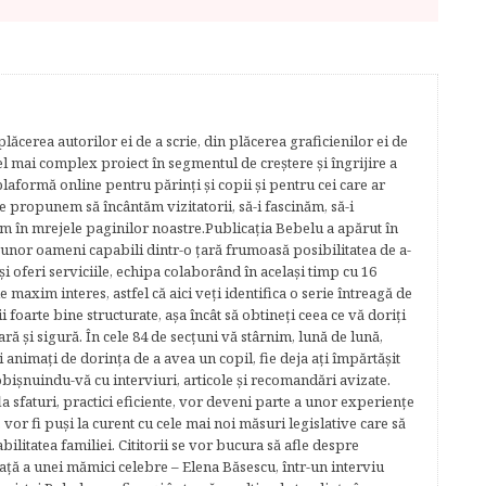
lăcerea autorilor ei de a scrie, din plăcerea graficienilor ei de
cel mai complex proiect în segmentul de creştere şi îngrijire a
plaformă online pentru părinţi şi copii şi pentru cei care ar
e propunem să încântăm vizitatorii, să-i fascinăm, să-i
m în mrejele paginilor noastre.​ Publicația Bebelu a apărut în
 unor oameni capabili dintr-o ţară frumoasă posibilitatea de a-
şi oferi serviciile, echipa colaborând în acelaşi timp cu 16
e maxim interes, astfel că aici veţi identifica o serie întreagă de
foarte bine structurate, aşa încât să obtineţi ceea ce vă doriţi
ară şi sigură. În cele 84 de secțuni vă stârnim, lună de lună,
ţi animaţi de dorinţa de a avea un copil, fie deja aţi împărtăşit
bişnuindu-vă cu interviuri, articole şi recomandări avizate.
la sfaturi, practici eficiente, vor deveni parte a unor experienţe
 vor fi puşi la curent cu cele mai noi măsuri legislative care să
abilitatea familiei. Cititorii se vor bucura să afle despre
ță a unei mămici celebre – Elena Băsescu, într-un interviu