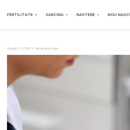
FERTILITATE
SARCINA
NASTERE
NOU NASC
Acasă
COPII
Sanatate copii