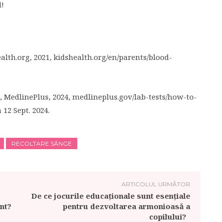
l!
health.org, 2021, kidshealth.org/en/parents/blood-
”, MedlinePlus, 2024, medlineplus.gov/lab-tests/how-to-
 12 Sept. 2024.
RECOLTARE SÂNGE
ARTICOLUL URMĂTOR
De ce jocurile educaționale sunt esențiale
ent?
pentru dezvoltarea armonioasă a
copilului?