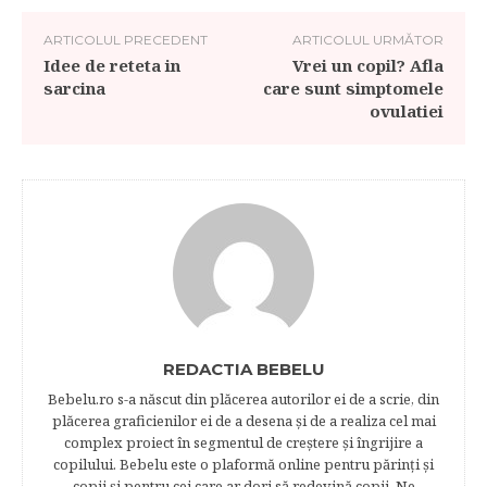
ARTICOLUL PRECEDENT
ARTICOLUL URMĂTOR
Idee de reteta in
Vrei un copil? Afla
sarcina
care sunt simptomele
ovulatiei
REDACTIA BEBELU
Bebelu.ro s-a născut din plăcerea autorilor ei de a scrie, din
plăcerea graficienilor ei de a desena şi de a realiza cel mai
complex proiect în segmentul de creştere şi îngrijire a
copilului. Bebelu este o plaformă online pentru părinţi şi
copii şi pentru cei care ar dori să redevină copii. Ne