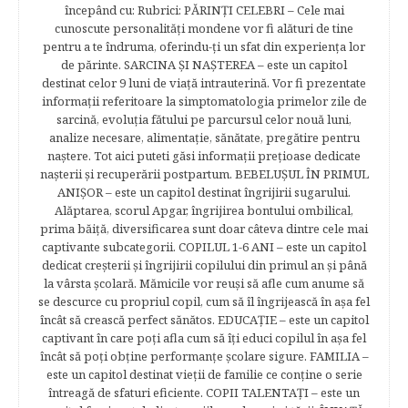
începând cu: Rubrici: PĂRINŢI CELEBRI – Cele mai
cunoscute personalităţi mondene vor fi alături de tine
pentru a te îndruma, oferindu-ţi un sfat din experienţa lor
de părinte. SARCINA ŞI NAŞTEREA – este un capitol
destinat celor 9 luni de viaţă intrauterină. Vor fi prezentate
informaţii referitoare la simptomatologia primelor zile de
sarcină, evoluţia fătului pe parcursul celor nouă luni,
analize necesare, alimentaţie, sănătate, pregătire pentru
naştere. Tot aici puteti găsi informaţii preţioase dedicate
naşterii şi recuperării postpartum. BEBELUŞUL ÎN PRIMUL
ANIŞOR – este un capitol destinat îngrijirii sugarului.
Alăptarea, scorul Apgar, îngrijirea bontului ombilical,
prima băiţă, diversificarea sunt doar câteva dintre cele mai
captivante subcategorii. COPILUL 1-6 ANI – este un capitol
dedicat creşterii şi îngrijirii copilului din primul an şi până
la vârsta şcolară. Mămicile vor reuşi să afle cum anume să
se descurce cu propriul copil, cum să îl îngrijească în aşa fel
încât să crească perfect sănătos. EDUCAŢIE – este un capitol
captivant în care poţi afla cum să îţi educi copilul în aşa fel
încât să poţi obţine performanţe şcolare sigure. FAMILIA –
este un capitol destinat vieţii de familie ce conţine o serie
întreagă de sfaturi eficiente. COPII TALENTAŢI – este un