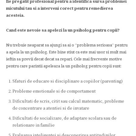
fie pregatit profesional pentru a identifica sursa problemei
micutului tau si a interveni corect pentru remedierea
acesteia.
Cand este nevoie sa apelezi la un psiholog pentru copii?
Nu trebuie neaparat sa ajungi sa ai o “problema serioasa” pentru
a apela la un psiholog. Este bine stiut ca este mai usor si mult mai
ieftin sa previi decat decat sa repari. Cele mai frecvente motive
pentru care parintii apeleaza la un psiholog pentru copii sunt:
Sfaturi de educare si disciplinare a copiilor (parenting)
Probleme emotionale si de comportament
Dificultati de scris, citit sau calcul matematic, probleme
de concentrare a atentiei si de invatare
Dificultati de socializare, de adaptare scolara sau de
relationare in familie
Evaluarea inteligentei si descoperirea aptitudinilor