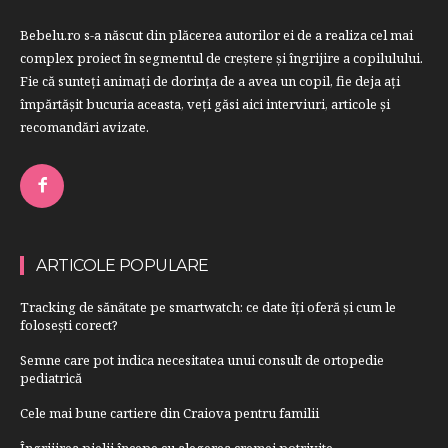
Bebelu.ro s-a născut din plăcerea autorilor ei de a realiza cel mai
complex proiect în segmentul de creştere şi îngrijire a copilulului.
Fie că sunteţi animaţi de dorinţa de a avea un copil, fie deja aţi
împărtăşit bucuria aceasta, veți găsi aici interviuri, articole şi
recomandări avizate.
ARTICOLE POPULARE
Tracking de sănătate pe smartwatch: ce date îți oferă și cum le
folosești corect?
Semne care pot indica necesitatea unui consult de ortopedie
pediatrică
Cele mai bune cartiere din Craiova pentru familii
Îngrijirea pielii începe cu alegerea cremei potrivite