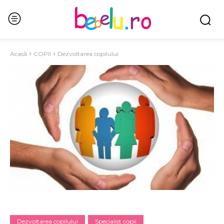
Acasă
COPII
Dezvoltarea copilului
Dezvoltarea copilului
Specialist copii