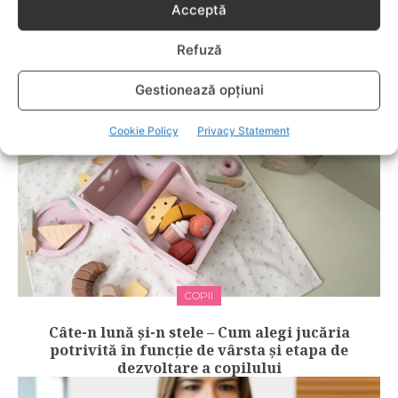
COPII
Acceptă
Semne care pot indica necesitatea unui
Refuză
consult de ortopedie pediatrică
Gestionează opțiuni
Cookie Policy
Privacy Statement
COPII
Câte-n lună și-n stele – Cum alegi jucăria
potrivită în funcție de vârsta și etapa de
dezvoltare a copilului