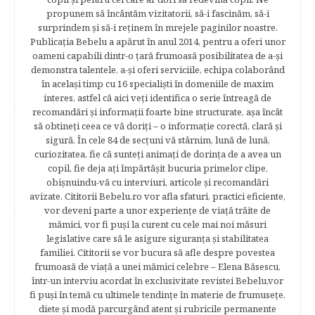
propunem să încântăm vizitatorii, să-i fascinăm, să-i
surprindem şi să-i reţinem în mrejele paginilor noastre.​
Publicația Bebelu a apărut în anul 2014, pentru a oferi unor
oameni capabili dintr-o ţară frumoasă posibilitatea de a-şi
demonstra talentele, a-şi oferi serviciile, echipa colaborând
în acelaşi timp cu 16 specialişti în domeniile de maxim
interes, astfel că aici veţi identifica o serie întreagă de
recomandări şi informaţii foarte bine structurate, aşa încât
să obtineţi ceea ce vă doriţi – o informaţie corectă, clară şi
sigură. În cele 84 de secțuni vă stârnim, lună de lună,
curiozitatea, fie că sunteţi animaţi de dorinţa de a avea un
copil, fie deja aţi împărtăşit bucuria primelor clipe,
obişnuindu-vă cu interviuri, articole şi recomandări
avizate. Cititorii Bebelu.ro vor afla sfaturi, practici eficiente,
vor deveni parte a unor experienţe de viaţă trăite de
mămici, vor fi puşi la curent cu cele mai noi măsuri
legislative care să le asigure siguranţa şi stabilitatea
familiei. Cititorii se vor bucura să afle despre povestea
frumoasă de viață a unei mămici celebre – Elena Băsescu,
într-un interviu acordat în exclusivitate revistei Bebelu,vor
fi puşi în temă cu ultimele tendinţe în materie de frumuseţe,
diete şi modă parcurgând atent şi rubricile permanente