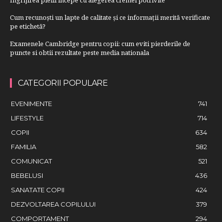
Cum recunoști un lapte de calitate și ce informații merită verificate
pe etichetă?
Examenele Cambridge pentru copii: cum eviti pierderile de
puncte si obtii rezultate peste media nationala
CATEGORII POPULARE
EVENIMENTE
741
LIFESTYLE
714
COPII
634
FAMILIA
582
COMUNICAT
521
BEBELUSI
436
SANATATE COPII
424
DEZVOLTAREA COPILULUI
379
COMPORTAMENT
294