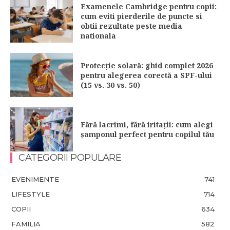
Examenele Cambridge pentru copii:
cum eviti pierderile de puncte si
obtii rezultate peste media
nationala
Protecție solară: ghid complet 2026
pentru alegerea corectă a SPF-ului
(15 vs. 30 vs. 50)
Fără lacrimi, fără iritații: cum alegi
șamponul perfect pentru copilul tău
CATEGORII POPULARE
EVENIMENTE
741
LIFESTYLE
714
COPII
634
FAMILIA
582