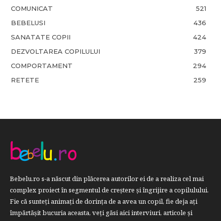
COMUNICAT
521
BEBELUSI
436
SANATATE COPII
424
DEZVOLTAREA COPILULUI
379
COMPORTAMENT
294
RETETE
259
Bebelu.ro s-a născut din plăcerea autorilor ei de a realiza cel mai
complex proiect în segmentul de creştere şi îngrijire a copilulului.
Fie că sunteţi animaţi de dorinţa de a avea un copil, fie deja aţi
împărtăşit bucuria aceasta, veți găsi aici interviuri, articole şi