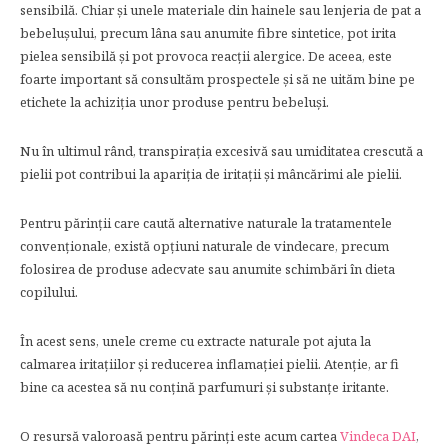
sensibilă. Chiar și unele materiale din hainele sau lenjeria de pat a
bebelușului, precum lâna sau anumite fibre sintetice, pot irita
pielea sensibilă și pot provoca reacții alergice. De aceea, este
foarte important să consultăm prospectele și să ne uităm bine pe
etichete la achiziția unor produse pentru bebeluși.
Nu în ultimul rând, transpirația excesivă sau umiditatea crescută a
pielii pot contribui la apariția de iritații și mâncărimi ale pielii.
Pentru părinții care caută alternative naturale la tratamentele
convenționale, există opțiuni naturale de vindecare, precum
folosirea de produse adecvate sau anumite schimbări în dieta
copilului.
În acest sens, unele creme cu extracte naturale pot ajuta la
calmarea iritațiilor și reducerea inflamației pielii. Atenție, ar fi
bine ca acestea să nu conțină parfumuri și substanțe iritante.
O resursă valoroasă pentru părinți este acum cartea
Vindeca DAI
,