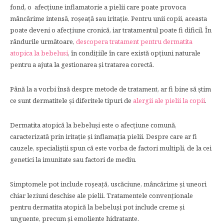
fond, o afecțiune inflamatorie a pielii care poate provoca
mâncărime intensă, roșeață sau iritație. Pentru unii copii, aceasta
poate deveni o afecțiune cronică, iar tratamentul poate fi dificil. În
rândurile următoare,
descopera tratament pentru dermatita
atopica la bebelusi
, în condițiile în care există opțiuni naturale
pentru a ajuta la gestionarea și tratarea corectă.
Până la a vorbi însă despre metode de tratament, ar fi bine să știm
ce sunt dermatitele și diferitele tipuri de
alergii ale pielii la copii
.
Dermatita atopică la bebeluși este o afecțiune comună,
caracterizată prin iritație și inflamația pielii. Despre care ar fi
cauzele, specialiștii spun că este vorba de factori multipli, de la cei
genetici la imunitate sau factori de mediu.
Simptomele pot include roșeață, uscăciune, mâncărime și uneori
chiar leziuni deschise ale pielii. Tratamentele convenționale
pentru dermatita atopică la bebeluși pot include creme și
unguente, precum și emoliente hidratante.