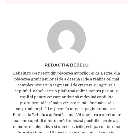
REDACTIA BEBELU
Bebelu.ro s-a născut din plăcerea autorilor ei de a scrie, din
plăcerea graficienilor ei de a desena şi de a realiza cel mai
complex proiect în segmentul de creştere şi îngrijire a
copilului. Bebelu este o plaformă online pentru părinţi şi
copii şi pentru cei care ar dori să redevină copii. Ne
propunem să încântăm vizitatorii, să-i fascinăm, să-i
surprindem şi să-i reţinem în mrejele paginilor noastre.​
Publicația Bebelu a apărut în anul 2014, pentru a oferi unor
oameni capabili dintr-o ţară frumoasă posibilitatea de a-şi
demonstra talentele, a-şi oferi serviciile, echipa colaborând
în acelaşi timp cu 16 specialişti în domeniile de maxim