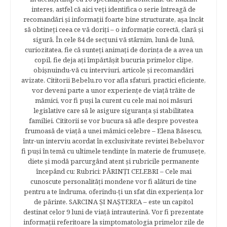
interes, astfel că aici veţi identifica o serie întreagă de
recomandări şi informaţii foarte bine structurate, aşa încât
să obtineţi ceea ce vă doriţi – o informaţie corectă, clară şi
sigură. În cele 84 de secțuni vă stârnim, lună de lună,
curiozitatea, fie că sunteţi animaţi de dorinţa de a avea un
copil, fie deja aţi împărtăşit bucuria primelor clipe,
obişnuindu-vă cu interviuri, articole şi recomandări
avizate. Cititorii Bebelu.ro vor afla sfaturi, practici eficiente,
vor deveni parte a unor experienţe de viaţă trăite de
mămici, vor fi puşi la curent cu cele mai noi măsuri
legislative care să le asigure siguranţa şi stabilitatea
familiei. Cititorii se vor bucura să afle despre povestea
frumoasă de viață a unei mămici celebre – Elena Băsescu,
într-un interviu acordat în exclusivitate revistei Bebelu,vor
fi puşi în temă cu ultimele tendinţe în materie de frumuseţe,
diete şi modă parcurgând atent şi rubricile permanente
începând cu: Rubrici: PĂRINŢI CELEBRI – Cele mai
cunoscute personalităţi mondene vor fi alături de tine
pentru a te îndruma, oferindu-ţi un sfat din experienţa lor
de părinte. SARCINA ŞI NAŞTEREA – este un capitol
destinat celor 9 luni de viaţă intrauterină. Vor fi prezentate
informaţii referitoare la simptomatologia primelor zile de