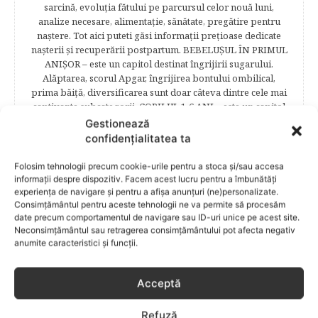
sarcină, evoluţia fătului pe parcursul celor nouă luni,
analize necesare, alimentaţie, sănătate, pregătire pentru
naştere. Tot aici puteti găsi informaţii preţioase dedicate
naşterii şi recuperării postpartum. BEBELUŞUL ÎN PRIMUL
ANIŞOR – este un capitol destinat îngrijirii sugarului.
Alăptarea, scorul Apgar, îngrijirea bontului ombilical,
prima băiţă, diversificarea sunt doar câteva dintre cele mai
captivante subcategorii. COPILUL 1-6 ANI – este un capitol
dedicat creşterii şi îngrijirii copilului din primul an şi până
Gestionează
la vârsta şcolară. Mămicile vor reuşi să afle cum anume să
confidențialitatea ta
se descurce cu propriul copil, cum să îl îngrijească în aşa fel
încât să crească perfect sănătos. EDUCAŢIE – este un capitol
Folosim tehnologii precum cookie-urile pentru a stoca și/sau accesa
captivant în care poţi afla cum să îţi educi copilul în aşa fel
informații despre dispozitiv. Facem acest lucru pentru a îmbunătăți
încât să poţi obţine performanţe şcolare sigure. FAMILIA –
experiența de navigare și pentru a afișa anunțuri (ne)personalizate.
Consimțământul pentru aceste tehnologii ne va permite să procesăm
este un capitol destinat vieţii de familie ce conţine o serie
date precum comportamentul de navigare sau ID-uri unice pe acest site.
întreagă de sfaturi eficiente. COPII TALENTAŢI – este un
Neconsimțământul sau retragerea consimțământului pot afecta negativ
capitol fascinant dedicat copiilor valoroși ai țării. ÎNVAŢĂ
anumite caracteristici și funcții.
SĂ PREVII! –sunt prezentate soluţii de prevenire a
anumitor probleme de sănătate ce pot afecta atât viaţa
copiilor, cât şi pe cea a părinţilor.
Acceptă
Refuză