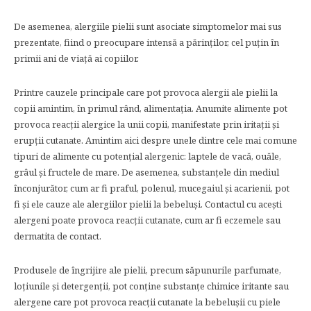
De asemenea, alergiile pielii sunt asociate simptomelor mai sus
prezentate, fiind o preocupare intensă a părinților, cel puțin în
primii ani de viață ai copiilor.
Printre cauzele principale care pot provoca alergii ale pielii la
copii amintim, în primul rând, alimentația. Anumite alimente pot
provoca reacții alergice la unii copii, manifestate prin iritații și
erupții cutanate. Amintim aici despre unele dintre cele mai comune
tipuri de alimente cu potențial alergenic: laptele de vacă, ouăle,
grâul și fructele de mare. De asemenea, substanțele din mediul
înconjurător, cum ar fi praful, polenul, mucegaiul și acarienii, pot
fi și ele cauze ale alergiilor pielii la bebeluși. Contactul cu acești
alergeni poate provoca reacții cutanate, cum ar fi eczemele sau
dermatita de contact.
Produsele de îngrijire ale pielii, precum săpunurile parfumate,
loțiunile și detergenții, pot conține substanțe chimice iritante sau
alergene care pot provoca reacții cutanate la bebelușii cu piele