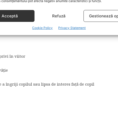
rte a timpului
 consimțământului pot afecta negativ anumite caracteristici și funcții.
Acceptă
Refuză
Gestionează op
suficient
Cookie Policy
Privacy Statement
rivi în viitor
văţie
e a îngriji copilul sau lipsa de interes faţă de copil