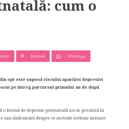
tnatală: cum o
witter
Pinterest
WhatsApp
 din opt este supusă riscului apariției depresiei
escut pe întreg parcursul primului an de după
ă o formă de depresie postnatală nu se prezintă la
ate sau îndrumări despre ce metode trebuie urmate