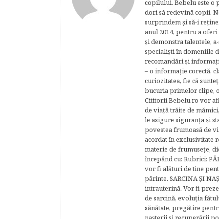
copilului. Bebelu este o 
dori să redevină copii. N
surprindem şi să-i reţine
anul 2014, pentru a oferi
şi demonstra talentele, a-
specialişti în domeniile d
recomandări şi informaţii 
– o informaţie corectă, cl
curiozitatea, fie că sunte
bucuria primelor clipe, o
Cititorii Bebelu.ro vor af
de viaţă trăite de mămici,
le asigure siguranţa şi st
povestea frumoasă de via
acordat în exclusivitate r
materie de frumuseţe, di
începând cu: Rubrici: P
vor fi alături de tine pen
părinte. SARCINA ŞI NAŞT
intrauterină. Vor fi prez
de sarcină, evoluţia fătu
sănătate, pregătire pentr
naşterii şi recuperării