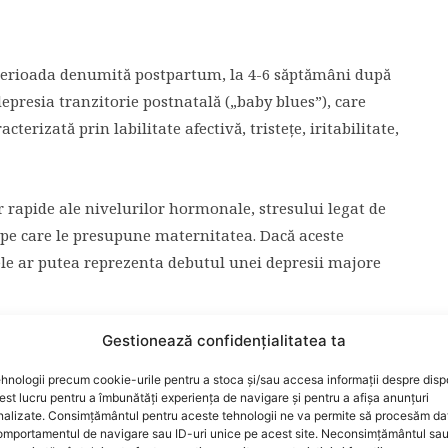
perioada denumită postpartum, la 4-6 săptămâni după
epresia tranzitorie postnatală („baby blues”), care
cterizată prin labilitate afectivă, tristeţe, iritabilitate,
or rapide ale nivelurilor hormonale, stresului legat de
r pe care le presupune maternitatea. Dacă aceste
e ar putea reprezenta debutul unei depresii majore
Gestionează confidențialitatea ta
tpartum, este mai puţin frecventă (aproximativ 10-15%
gată decât depresia tranzitorie postnatală.
hnologii precum cookie-urile pentru a stoca și/sau accesa informații despre dispo
:
t lucru pentru a îmbunătăți experiența de navigare și pentru a afișa anunțuri
nalizate. Consimțământul pentru aceste tehnologii ne va permite să procesăm da
mportamentul de navigare sau ID-uri unice pe acest site. Neconsimțământul sa