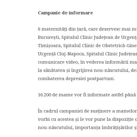
Campanie de informare
6 maternități din țară, care deservesc mai mu
București, Spitalul Clinic Județean de Urgen
Timișoara, Spitalul Clinic de Obstetrică-Gine
Urgență Cluj-Napoca, Spitalul Clinic Județean
comunicare video, în vederea informării mam
la sănătatea și îngrijirea nou-născutului, d
combaterea depresiei postpartum.
16.200 de mame vor fi informate astfel până l
În cadrul campaniei de susținere a mamelor di
vorbi cu acestea și le vor pune la dispoziție
nou-născutului, importanța îmbrățișărilor 