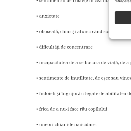
• sentimentul de tristeţe în cea mai mare pa
retragerea
• anxietate
• oboseală, chiar şi atunci când somnul este 
• dificultăţi de concentrare
• incapacitatea de a se bucura de viaţă, de a p
• sentimente de inutilitate, de eşec sau vino
• îndoieli şi îngrijorări legate de abilitatea d
• frica de a nu-i face rău copilului
• uneori chiar idei suicidare.