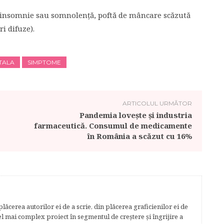
(insomnie sau somnolenţă, poftă de mâncare scăzută
i difuze).
TALA
SIMPTOME
ARTICOLUL URMĂTOR
Pandemia lovește și industria
farmaceutică. Consumul de medicamente
în România a scăzut cu 16%
lăcerea autorilor ei de a scrie, din plăcerea graficienilor ei de
cel mai complex proiect în segmentul de creştere şi îngrijire a