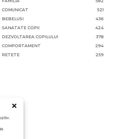
FAMILIA
582
COMUNICAT
521
BEBELUSI
436
SANATATE COPII
424
DEZVOLTAREA COPILULUI
378
COMPORTAMENT
294
RETETE
259
zitiv.
te
u