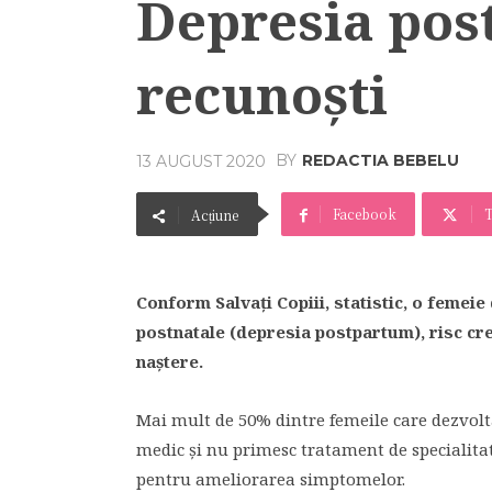
Depresia pos
recunoști
BY
REDACTIA BEBELU
13 AUGUST 2020
Facebook
T
Acțiune
Conform Salvați Copiii, statistic, o femeie
postnatale (depresia postpartum), risc cr
naștere.
Mai mult de 50% dintre femeile care dezvolt
medic și nu primesc tratament de specialit
pentru ameliorarea simptomelor.