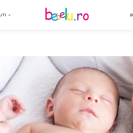
UTI
B