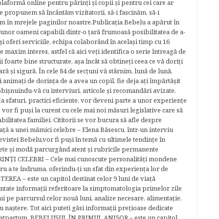
plaformă online pentru părinţi şi copii şi pentru cei care ar
e propunem să încântăm vizitatorii, să-i fascinăm, să-i
m în mrejele paginilor noastre.​ Publicația Bebelu a apărut în
 unor oameni capabili dintr-o ţară frumoasă posibilitatea de a-
şi oferi serviciile, echipa colaborând în acelaşi timp cu 16
e maxim interes, astfel că aici veţi identifica o serie întreagă de
foarte bine structurate, aşa încât să obtineţi ceea ce vă doriţi
ară şi sigură. În cele 84 de secțuni vă stârnim, lună de lună,
ţi animaţi de dorinţa de a avea un copil, fie deja aţi împărtăşit
bişnuindu-vă cu interviuri, articole şi recomandări avizate.
la sfaturi, practici eficiente, vor deveni parte a unor experienţe
 vor fi puşi la curent cu cele mai noi măsuri legislative care să
abilitatea familiei. Cititorii se vor bucura să afle despre
ță a unei mămici celebre – Elena Băsescu, într-un interviu
evistei Bebelu,vor fi puşi în temă cu ultimele tendinţe în
ete şi modă parcurgând atent şi rubricile permanente
ĂRINŢI CELEBRI – Cele mai cunoscute personalităţi mondene
tru a te îndruma, oferindu-ţi un sfat din experienţa lor de
EREA – este un capitol destinat celor 9 luni de viaţă
entate informaţii referitoare la simptomatologia primelor zile
lui pe parcursul celor nouă luni, analize necesare, alimentaţie,
u naştere. Tot aici puteti găsi informaţii preţioase dedicate
 postpartum. BEBELUŞUL ÎN PRIMUL ANIŞOR – este un capitol