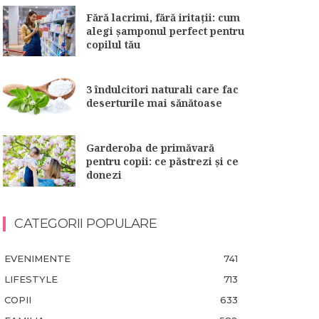
Fără lacrimi, fără iritații: cum
alegi șamponul perfect pentru
copilul tău
3 îndulcitori naturali care fac
deserturile mai sănătoase
Garderoba de primăvară
pentru copii: ce păstrezi și ce
donezi
CATEGORII POPULARE
EVENIMENTE
741
LIFESTYLE
713
COPII
633