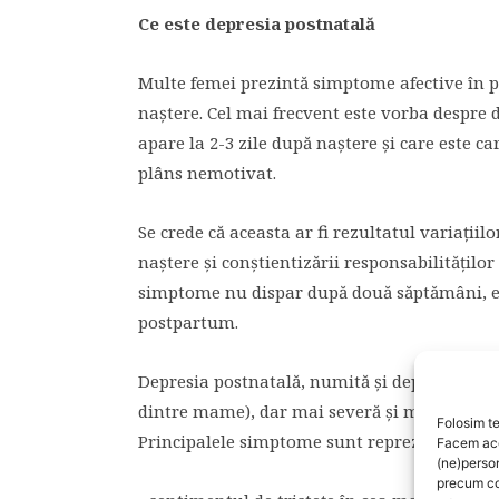
Ce este depresia postnatală
Multe femei prezintă simptome afective în 
naştere. Cel mai frecvent este vorba despre d
apare la 2-3 zile după naştere şi care este cara
plâns nemotivat.
Se crede că aceasta ar fi rezultatul variaţiil
naştere şi conştientizării responsabilităţilo
simptome nu dispar după două săptămâni, el
postpartum.
Depresia postnatală, numită şi depresie pos
dintre mame), dar mai severă şi mai îndelun
Folosim te
Principalele simptome sunt reprezentate de
Facem aces
(ne)perso
precum co