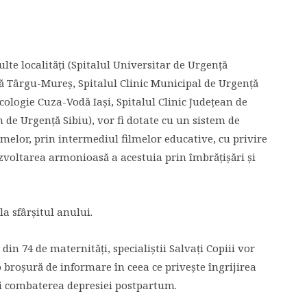
lte localități (Spitalul Universitar de Urgență
ță Târgu-Mureș, Spitalul Clinic Municipal de Urgență
cologie Cuza-Vodă Iași, Spitalul Clinic Județean de
 de Urgență Sibiu), vor fi dotate cu un sistem de
elor, prin intermediul filmelor educative, cu privire
ezvoltarea armonioasă a acestuia prin îmbrățișări și
a sfârșitul anului.
n 74 de maternități, specialiștii Salvați Copiii vor
 o broșură de informare în ceea ce privește îngrijirea
și combaterea depresiei postpartum.