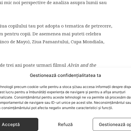
elui mic noi perspective de analiza asupra lumii sau
iua copilului tau pot adopta o tematica de petrecere,
film pentru copii. De asemenea mai puteti celebra
 Cinco de Mayo), Ziua Pamantului, Cupa Mondiala,
 de trei ani poate urmari filmul
Alvin and the
ri
The Cave of the Yellow Dog
(despre civilizatia
Gestionează confidențialitatea ta
nez
My Neighbor Totoro
sau
The Secret of Roan Inish,
din
hnologii precum cookie-urile pentru a stoca și/sau accesa informații despre dispo
c de variantele dublate, daca este posibil. In felul acesta
t lucru pentru a îmbunătăți experiența de navigare și pentru a afișa anunțuri
nalizate. Consimțământul pentru aceste tehnologii ne va permite să procesăm da
mportamentul de navigare sau ID-uri unice pe acest site. Neconsimțământul sa
 consimțământului pot afecta negativ anumite caracteristici și funcții.
Acceptă
Refuză
Gestionează op