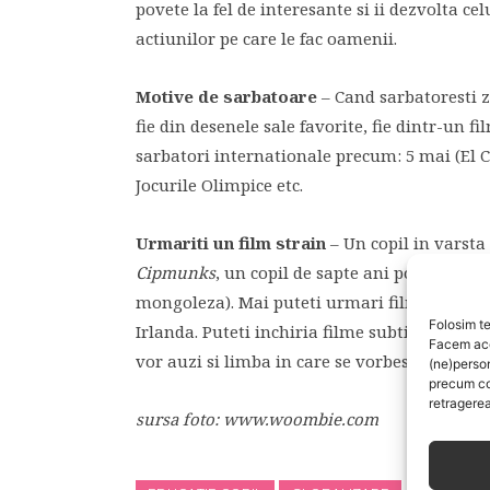
povete la fel de interesante si ii dezvolta c
actiunilor pe care le fac oamenii.
Motive de sarbatoare
– Cand sarbatoresti z
fie din desenele sale favorite, fie dintr-un 
sarbatori internationale precum: 5 mai (El
Jocurile Olimpice etc.
Urmariti un film strain
– Un copil in varsta
Cipmunks
, un copil de sapte ani poate urma
mongoleza). Mai puteti urmari filmul japo
Folosim te
Irlanda. Puteti inchiria filme subtitrate in lo
Facem aces
vor auzi si limba in care se vorbeste.
(ne)perso
precum co
retragerea
sursa foto:
www.woombie.com