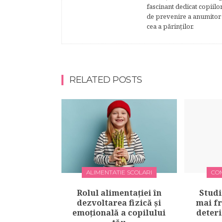
fascinant dedicat copiilo
de prevenire a anumitor p
cea a părinţilor.
RELATED POSTS
ALIMENTATIE SCOLARI
CO
Rolul alimentației în
Studi
dezvoltarea fizică și
mai f
emoțională a copilului
deteri