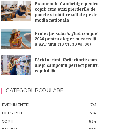
Examenele Cambridge pentru
copii: cum eviti pierderile de
puncte si obtii rezultate peste
media nationala
Protecție solară: ghid complet
2026 pentru alegerea corectă
a SPF-ului (15 vs. 30 vs. 50)
Fără lacrimi, fără iritații: cum
alegi șamponul perfect pentru
copilul tău
CATEGORII POPULARE
EVENIMENTE
741
LIFESTYLE
714
COPII
634