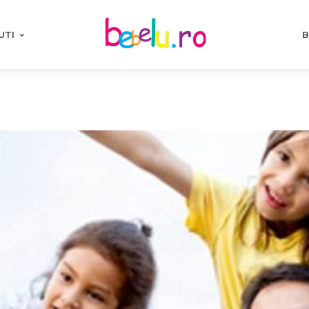
UTI
B