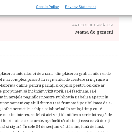
Cookie Policy
Privacy Statement
ARTICOLUL URMĂTOR
Mama de gemeni
lăcerea autorilor ei de a scrie, din plăcerea graficienilor ei de
cel mai complex proiect în segmentul de creştere şi îngrijire a
plaformă online pentru părinţi şi copii şi pentru cei care ar
e propunem să încântăm vizitatorii, să-i fascinăm, să-i
m în mrejele paginilor noastre.​ Publicația Bebelu a apărut în
 unor oameni capabili dintr-o ţară frumoasă posibilitatea de a-
şi oferi serviciile, echipa colaborând în acelaşi timp cu 16
e maxim interes, astfel că aici veţi identifica o serie întreagă de
foarte bine structurate, aşa încât să obtineţi ceea ce vă doriţi
ară şi sigură. În cele 84 de secțuni vă stârnim, lună de lună,