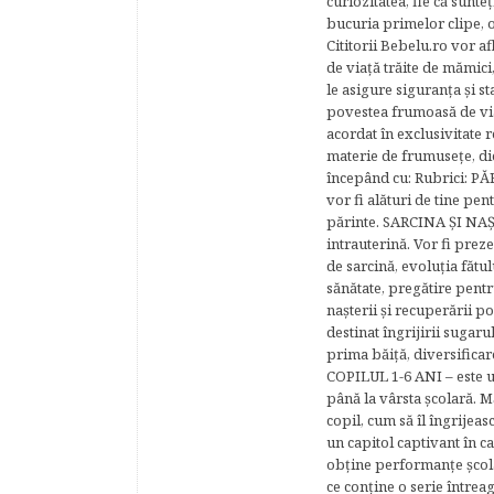
curiozitatea, fie că sunte
bucuria primelor clipe, o
Cititorii Bebelu.ro vor af
de viaţă trăite de mămici,
le asigure siguranţa şi st
povestea frumoasă de via
acordat în exclusivitate r
materie de frumuseţe, di
începând cu: Rubrici: P
vor fi alături de tine pen
părinte. SARCINA ŞI NAŞT
intrauterină. Vor fi prez
de sarcină, evoluţia fătu
sănătate, pregătire pentr
naşterii şi recuperării
destinat îngrijirii sugaru
prima băiţă, diversificar
COPILUL 1-6 ANI – este un 
până la vârsta şcolară. 
copil, cum să îl îngrijeas
un capitol captivant în ca
obţine performanţe şcolar
ce conţine o serie întrea