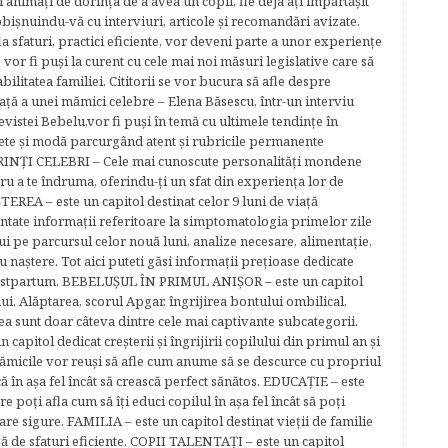
ţi animaţi de dorinţa de a avea un copil, fie deja aţi împărtăşit
bişnuindu-vă cu interviuri, articole şi recomandări avizate.
la sfaturi, practici eficiente, vor deveni parte a unor experienţe
 vor fi puşi la curent cu cele mai noi măsuri legislative care să
abilitatea familiei. Cititorii se vor bucura să afle despre
ță a unei mămici celebre – Elena Băsescu, într-un interviu
evistei Bebelu,vor fi puşi în temă cu ultimele tendinţe în
ete şi modă parcurgând atent şi rubricile permanente
ĂRINŢI CELEBRI – Cele mai cunoscute personalităţi mondene
tru a te îndruma, oferindu-ţi un sfat din experienţa lor de
EREA – este un capitol destinat celor 9 luni de viaţă
entate informaţii referitoare la simptomatologia primelor zile
lui pe parcursul celor nouă luni, analize necesare, alimentaţie,
u naştere. Tot aici puteti găsi informaţii preţioase dedicate
 postpartum. BEBELUŞUL ÎN PRIMUL ANIŞOR – este un capitol
lui. Alăptarea, scorul Apgar, îngrijirea bontului ombilical,
ea sunt doar câteva dintre cele mai captivante subcategorii.
capitol dedicat creşterii şi îngrijirii copilului din primul an şi
Mămicile vor reuşi să afle cum anume să se descurce cu propriul
că în aşa fel încât să crească perfect sănătos. EDUCAŢIE – este
re poţi afla cum să îţi educi copilul în aşa fel încât să poţi
e sigure. FAMILIA – este un capitol destinat vieţii de familie
gă de sfaturi eficiente. COPII TALENTAŢI – este un capitol