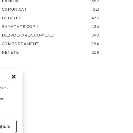
FAMILIA
582
COMUNICAT
521
BEBELUSI
436
SANATATE COPII
424
DEZVOLTAREA COPILULUI
379
COMPORTAMENT
294
RETETE
259
zitiv.
te
u
țiuni