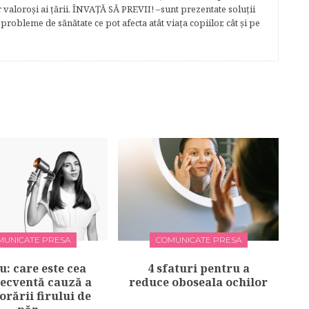
r valoroși ai țării. ÎNVAŢĂ SĂ PREVII! –sunt prezentate soluţii
robleme de sănătate ce pot afecta atât viaţa copiilor, cât şi pe
MUNICATE PRESA
COMUNICATE PRESA
u: care este cea
4 sfaturi pentru a
recventă cauză a
reduce oboseala ochilor
orării firului de