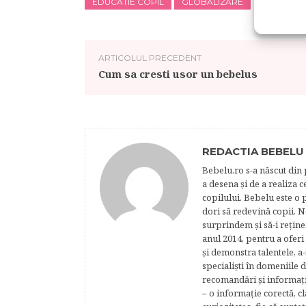
EDUCATIE COPIL
GLOBALIZARE
ARTICOLUL PRECEDENT
Cum sa cresti usor un bebelus
REDACTIA BEBELU
Bebelu.ro s-a născut din p
a desena şi de a realiza 
copilului. Bebelu este o 
dori să redevină copii. N
surprindem şi să-i reţine
anul 2014, pentru a oferi
şi demonstra talentele, a-
specialişti în domeniile d
recomandări şi informaţii 
– o informaţie corectă, cl