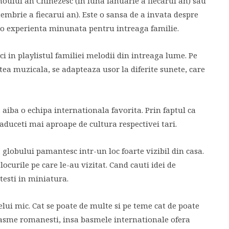
oului an Chinezesc (In luna ianuarie a fiecarui an) sau
mbrie a fiecarui an). Este o sansa de a invata despre
te o experienta minunata pentru intreaga familie.
ci in playlistul familiei melodii din intreaga lume. Pe
tea muzicala, se adapteaza usor la diferite sunete, care
sa aiba o echipa internationala favorita. Prin faptul ca
l aduceti mai aproape de cultura respectivei tari.
 globului pamantesc intr-un loc foarte vizibil din casa.
ocurile pe care le-au vizitat. Cand cauti idei de
testi in miniatura.
celui mic. Cat se poate de multe si pe teme cat de poate
 basme romanesti, insa basmele internationale ofera