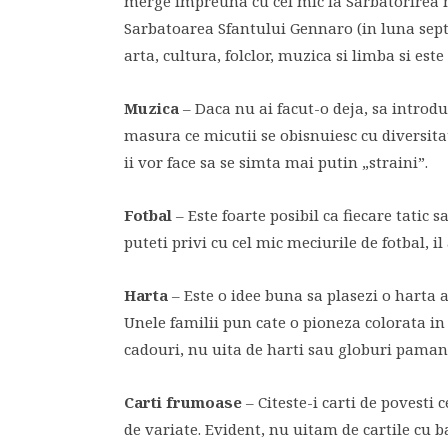
merge impreuna cu cel mic la Sarbatorirea n
Sarbatoarea Sfantului Gennaro (in luna septe
arta, cultura, folclor, muzica si limba si es
Muzica
– Daca nu ai facut-o deja, sa introdu
masura ce micutii se obisnuiesc cu diversita
ii vor face sa se simta mai putin „straini”.
Fotbal
– Este foarte posibil ca fiecare tatic 
puteti privi cu cel mic meciurile de fotbal, i
Harta
– Este o idee buna sa plasezi o harta a
Unele familii pun cate o pioneza colorata in l
cadouri, nu uita de harti sau globuri paman
Carti frumoase
– Citeste-i carti de povesti 
de variate. Evident, nu uitam de cartile cu