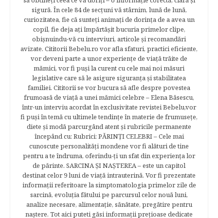
să obtineţi ceea ce vă doriţi – o informaţie corectă, clară şi
sigură. În cele 84 de secțuni vă stârnim, lună de lună,
curiozitatea, fie că sunteţi animaţi de dorinţa de a avea un
copil, fie deja aţi împărtăşit bucuria primelor clipe,
obişnuindu-vă cu interviuri, articole şi recomandări
avizate. Cititorii Bebelu.ro vor afla sfaturi, practici eficiente,
vor deveni parte a unor experienţe de viaţă trăite de
mămici, vor fi puşi la curent cu cele mai noi măsuri
legislative care să le asigure siguranţa şi stabilitatea
familiei. Cititorii se vor bucura să afle despre povestea
frumoasă de viață a unei mămici celebre – Elena Băsescu,
într-un interviu acordat în exclusivitate revistei Bebelu,vor
fi puşi în temă cu ultimele tendinţe în materie de frumuseţe,
diete şi modă parcurgând atent şi rubricile permanente
începând cu: Rubrici: PĂRINŢI CELEBRI – Cele mai
cunoscute personalităţi mondene vor fi alături de tine
pentru a te îndruma, oferindu-ţi un sfat din experienţa lor
de părinte. SARCINA ŞI NAŞTEREA – este un capitol
destinat celor 9 luni de viaţă intrauterină. Vor fi prezentate
informaţii referitoare la simptomatologia primelor zile de
sarcină, evoluţia fătului pe parcursul celor nouă luni,
analize necesare, alimentaţie, sănătate, pregătire pentru
naştere. Tot aici puteti găsi informaţii preţioase dedicate