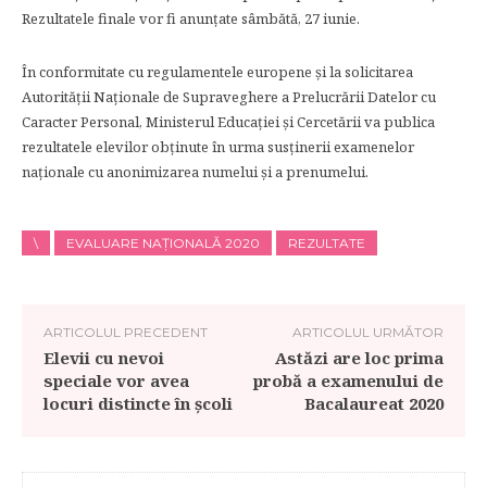
Rezultatele finale vor fi anunțate sâmbătă, 27 iunie.
În conformitate cu regulamentele europene și la solicitarea
Autorității Naționale de Supraveghere a Prelucrării Datelor cu
Caracter Personal, Ministerul Educației și Cercetării va publica
rezultatele elevilor obținute în urma susținerii examenelor
naționale cu anonimizarea numelui și a prenumelui.
\
EVALUARE NAȚIONALĂ 2020
REZULTATE
ARTICOLUL PRECEDENT
ARTICOLUL URMĂTOR
Elevii cu nevoi
Astăzi are loc prima
speciale vor avea
probă a examenului de
locuri distincte în școli
Bacalaureat 2020