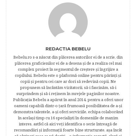
REDACTIA BEBELU
Bebelu.ro s-a născut din plăcerea autorilor ei de a scrie, din
plăcerea graficienilor ei de a desena şi de a realiza cel mai
complex proiect în segmentul de creştere şi îngrijire a
copilului. Bebelu este o plaformă online pentru părinţi şi
copii şi pentru cei care ar dori să redevină copii. Ne
propunem să încântăm vizitatorii, să-i fascinăm, să-i
surprindem şi să-i reţinem în mrejele paginilor noastre.​
Publicația Bebelu a apărut în anul 2014, pentru a oferi unor
oameni capabili dintr-o ţară frumoasă posibilitatea de a-şi
demonstra talentele, a-şi oferi serviciile, echipa colaborând
în acelaşi timp cu 16 specialişti în domeniile de maxim
interes, astfel că aici veţi identifica o serie întreagă de
recomandări şi informaţii foarte bine structurate, aşa încât