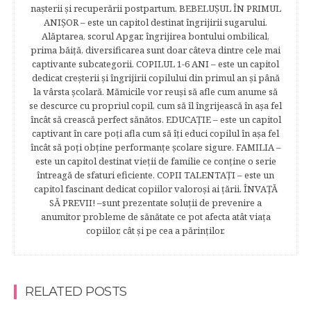
naşterii şi recuperării postpartum. BEBELUŞUL ÎN PRIMUL
ANIŞOR – este un capitol destinat îngrijirii sugarului.
Alăptarea, scorul Apgar, îngrijirea bontului ombilical,
prima băiţă, diversificarea sunt doar câteva dintre cele mai
captivante subcategorii. COPILUL 1-6 ANI – este un capitol
dedicat creşterii şi îngrijirii copilului din primul an şi până
la vârsta şcolară. Mămicile vor reuşi să afle cum anume să
se descurce cu propriul copil, cum să îl îngrijească în aşa fel
încât să crească perfect sănătos. EDUCAŢIE – este un capitol
captivant în care poţi afla cum să îţi educi copilul în aşa fel
încât să poţi obţine performanţe şcolare sigure. FAMILIA –
este un capitol destinat vieţii de familie ce conţine o serie
întreagă de sfaturi eficiente. COPII TALENTAŢI – este un
capitol fascinant dedicat copiilor valoroși ai țării. ÎNVAŢĂ
SĂ PREVII! –sunt prezentate soluţii de prevenire a
anumitor probleme de sănătate ce pot afecta atât viaţa
copiilor, cât şi pe cea a părinţilor.
RELATED POSTS