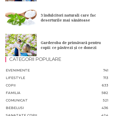
3 îndulcitori naturali care fac
deserturile mai sănătoase
Garderoba de primăvară pentru
copii: ce păstrezi și ce donezi
CATEGORII POPULARE
EVENIMENTE
741
LIFESTYLE
713
COPII
633
FAMILIA
582
COMUNICAT
521
BEBELUSI
436
SANATATE COPII
424