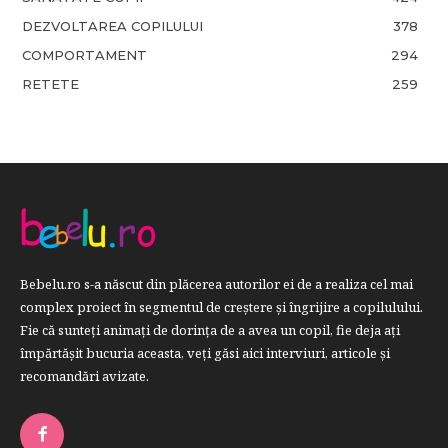
DEZVOLTAREA COPILULUI
378
COMPORTAMENT
294
RETETE
259
Bebelu.ro s-a născut din plăcerea autorilor ei de a realiza cel mai
complex proiect în segmentul de creştere şi îngrijire a copilulului.
Fie că sunteţi animaţi de dorinţa de a avea un copil, fie deja aţi
împărtăşit bucuria aceasta, veți găsi aici interviuri, articole şi
recomandări avizate.