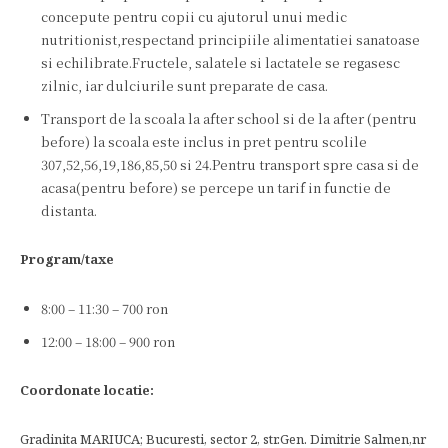
concepute pentru copii cu ajutorul unui medic
nutritionist,respectand principiile alimentatiei sanatoase
si echilibrate.Fructele, salatele si lactatele se regasesc
zilnic, iar dulciurile sunt preparate de casa.
Transport de la scoala la after school si de la after (pentru
before) la scoala este inclus in pret pentru scolile
307,52,56,19,186,85,50 si 24.Pentru transport spre casa si de
acasa(pentru before) se percepe un tarif in functie de
distanta.
Program/taxe
8:00 – 11:30 – 700 ron
12:00 – 18:00 – 900 ron
Coordonate locatie:
Gradinita MARIUCA; Bucuresti, sector 2, str.Gen. Dimitrie Salmen,nr