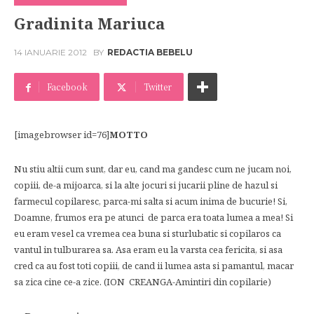
Gradinita Mariuca
14 IANUARIE 2012
BY
REDACTIA BEBELU
Facebook
Twitter
[imagebrowser id=76]
MOTTO
Nu stiu altii cum sunt, dar eu, cand ma gandesc cum ne jucam noi,
copiii, de-a mijoarca, si la alte jocuri si jucarii pline de hazul si
farmecul copilaresc, parca-mi salta si acum inima de bucurie! Si,
Doamne, frumos era pe atunci de parca era toata lumea a mea! Si
eu eram vesel ca vremea cea buna si sturlubatic si copilaros ca
vantul in tulburarea sa. Asa eram eu la varsta cea fericita, si asa
cred ca au fost toti copiii, de cand ii lumea asta si pamantul, macar
sa zica cine ce-a zice. (ION CREANGA-Amintiri din copilarie)