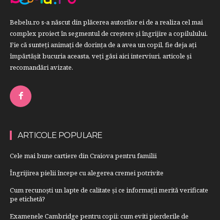
Bebelu.ro s-a născut din plăcerea autorilor ei de a realiza cel mai
complex proiect în segmentul de creştere şi îngrijire a copilulului.
Fie că sunteţi animaţi de dorinţa de a avea un copil, fie deja aţi
împărtăşit bucuria aceasta, veți găsi aici interviuri, articole şi
recomandări avizate.
ARTICOLE POPULARE
Cele mai bune cartiere din Craiova pentru familii
Îngrijirea pielii începe cu alegerea cremei potrivite
Cum recunoști un lapte de calitate și ce informații merită verificate
pe etichetă?
Examenele Cambridge pentru copii: cum eviti pierderile de