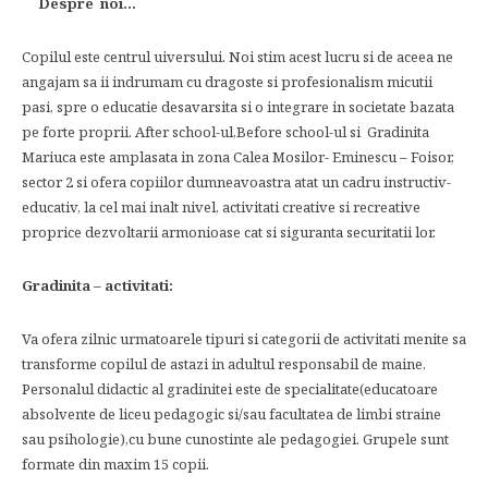
Despre noi…
Copilul este centrul uiversului. Noi stim acest lucru si de aceea ne
angajam sa ii indrumam cu dragoste si profesionalism micutii
pasi, spre o educatie desavarsita si o integrare in societate bazata
pe forte proprii. After school-ul,Before school-ul si Gradinita
Mariuca este amplasata in zona Calea Mosilor- Eminescu – Foisor,
sector 2 si ofera copiilor dumneavoastra atat un cadru instructiv-
educativ, la cel mai inalt nivel, activitati creative si recreative
proprice dezvoltarii armonioase cat si siguranta securitatii lor.
Gr
adinita – activitati:
Va ofera zilnic urmatoarele tipuri si categorii de activitati menite sa
transforme copilul de astazi in adultul responsabil de maine.
Personalul didactic al gradinitei este de specialitate(educatoare
absolvente de liceu pedagogic si/sau facultatea de limbi straine
sau psihologie),cu bune cunostinte ale pedagogiei. Grupele sunt
formate din maxim 15 copii.