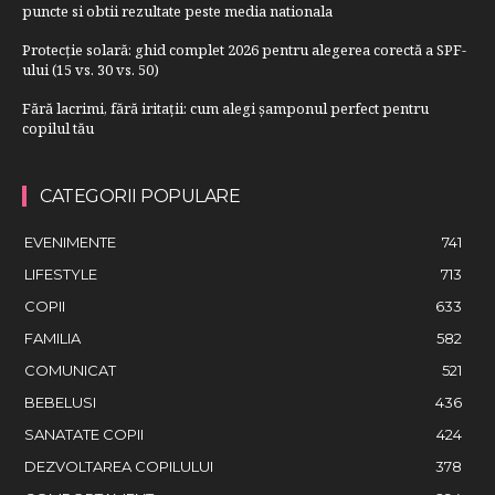
puncte si obtii rezultate peste media nationala
Protecție solară: ghid complet 2026 pentru alegerea corectă a SPF-
ului (15 vs. 30 vs. 50)
Fără lacrimi, fără iritații: cum alegi șamponul perfect pentru
copilul tău
CATEGORII POPULARE
EVENIMENTE
741
LIFESTYLE
713
COPII
633
FAMILIA
582
COMUNICAT
521
BEBELUSI
436
SANATATE COPII
424
DEZVOLTAREA COPILULUI
378