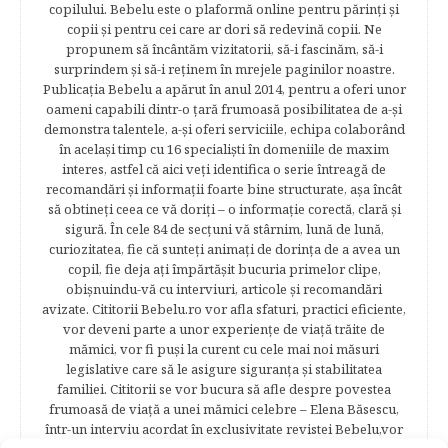
copilului. Bebelu este o plaformă online pentru părinţi şi
copii şi pentru cei care ar dori să redevină copii. Ne
propunem să încântăm vizitatorii, să-i fascinăm, să-i
surprindem şi să-i reţinem în mrejele paginilor noastre.​
Publicația Bebelu a apărut în anul 2014, pentru a oferi unor
oameni capabili dintr-o ţară frumoasă posibilitatea de a-şi
demonstra talentele, a-şi oferi serviciile, echipa colaborând
în acelaşi timp cu 16 specialişti în domeniile de maxim
interes, astfel că aici veţi identifica o serie întreagă de
recomandări şi informaţii foarte bine structurate, aşa încât
să obtineţi ceea ce vă doriţi – o informaţie corectă, clară şi
sigură. În cele 84 de secțuni vă stârnim, lună de lună,
curiozitatea, fie că sunteţi animaţi de dorinţa de a avea un
copil, fie deja aţi împărtăşit bucuria primelor clipe,
obişnuindu-vă cu interviuri, articole şi recomandări
avizate. Cititorii Bebelu.ro vor afla sfaturi, practici eficiente,
vor deveni parte a unor experienţe de viaţă trăite de
mămici, vor fi puşi la curent cu cele mai noi măsuri
legislative care să le asigure siguranţa şi stabilitatea
familiei. Cititorii se vor bucura să afle despre povestea
frumoasă de viață a unei mămici celebre – Elena Băsescu,
într-un interviu acordat în exclusivitate revistei Bebelu,vor