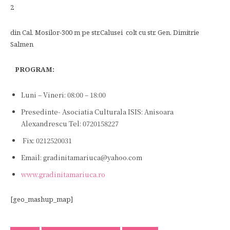
2
din Cal. Mosilor-300 m pe str.Calusei colt cu str. Gen. Dimitrie
Salmen
PROGRAM:
Luni – Vineri: 08:00 – 18:00
Presedinte- Asociatia Culturala ISIS: Anisoara
Alexandrescu Tel: 0720158227
Fix: 0212520031
Email:
gradinitamariuca@yahoo.com
www.gradinitamariuca.ro
[geo_mashup_map]