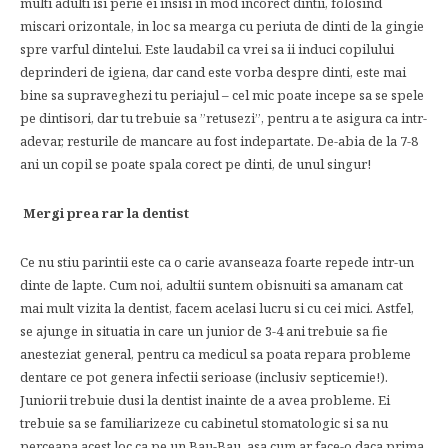
multi adulti isi perie ei insisi in mod incorect dintii, folosind
miscari orizontale, in loc sa mearga cu periuta de dinti de la gingie
spre varful dintelui. Este laudabil ca vrei sa ii induci copilului
deprinderi de igiena, dar cand este vorba despre dinti, este mai
bine sa supraveghezi tu periajul – cel mic poate incepe sa se spele
pe dintisori, dar tu trebuie sa ”retusezi”, pentru a te asigura ca intr-
adevar, resturile de mancare au fost indepartate. De-abia de la 7-8
ani un copil se poate spala corect pe dinti, de unul singur!
Mergi prea rar la dentist
Ce nu stiu parintii este ca o carie avanseaza foarte repede intr-un
dinte de lapte. Cum noi, adultii suntem obisnuiti sa amanam cat
mai mult vizita la dentist, facem acelasi lucru si cu cei mici. Astfel,
se ajunge in situatia in care un junior de 3-4 ani trebuie sa fie
anesteziat general, pentru ca medicul sa poata repara probleme
dentare ce pot genera infectii serioase (inclusiv septicemie!).
Juniorii trebuie dusi la dentist inainte de a avea probleme. Ei
trebuie sa se familiarizeze cu cabinetul stomatologic si sa nu
perceapa acest loc ca pe un Bau-Bau, asa cum ar face-o daca prima