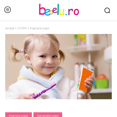
Acasă
COPII
Ingrijire copii
Ingrijire copii
Sanatate copii