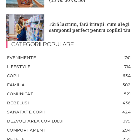
(15 vs. 30 vs. 50)
Fără lacrimi, fără iritații: cum alegi
șamponul perfect pentru copilul tău
CATEGORII POPULARE
EVENIMENTE
741
LIFESTYLE
714
COPII
634
FAMILIA
582
COMUNICAT
521
BEBELUSI
436
SANATATE COPII
424
DEZVOLTAREA COPILULUI
379
COMPORTAMENT
294
RETETE
259