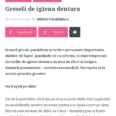
Greseli de igiena dentara
22 APRILIE 2015
BY
REDACTIA BEBELU
Facebook
Twitter
In mod gresit, parintii nu acorda o prea mare importanta
dintilor de lapte, gandindu-se ca oricum, ei sunt temporari.
Greselile de igiena dentara au insa un efect si asupra
danturii permanente – avertizeaza medicii. Nu repeta si tu
aceste practici gresite!
Nu il speli pe dinti
Fie nu il speli deloc, fie il lasi pe el sa-si perie dintii. Dar copiii mici
nu au abilitatile motrice necesare pentru a se spala corect pe dinti.
Nici nu sunt invatati, de altfel, sa o faca – dentistii spun ca foarte