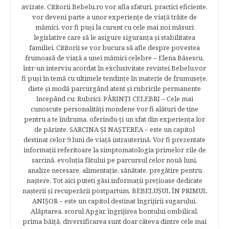
avizate. Cititorii Bebelu.ro vor afla sfaturi, practici eficiente,
vor deveni parte a unor experienţe de viaţă trăite de
mămici, vor fi puşi la curent cu cele mai noi măsuri
legislative care să le asigure siguranţa şi stabilitatea
familiei. Cititorii se vor bucura să afle despre povestea
frumoasă de viață a unei mămici celebre – Elena Băsescu,
într-un interviu acordat în exclusivitate revistei Bebelu,vor
fi puşi în temă cu ultimele tendinţe în materie de frumuseţe,
diete şi modă parcurgând atent şi rubricile permanente
începând cu: Rubrici: PĂRINŢI CELEBRI – Cele mai
cunoscute personalităţi mondene vor fi alături de tine
pentru a te îndruma, oferindu-ţi un sfat din experienţa lor
de părinte. SARCINA ŞI NAŞTEREA – este un capitol
destinat celor 9 luni de viaţă intrauterină. Vor fi prezentate
informaţii referitoare la simptomatologia primelor zile de
sarcină, evoluţia fătului pe parcursul celor nouă luni,
analize necesare, alimentaţie, sănătate, pregătire pentru
naştere. Tot aici puteti găsi informaţii preţioase dedicate
naşterii şi recuperării postpartum. BEBELUŞUL ÎN PRIMUL
ANIŞOR – este un capitol destinat îngrijirii sugarului.
Alăptarea, scorul Apgar, îngrijirea bontului ombilical,
prima băiţă, diversificarea sunt doar câteva dintre cele mai