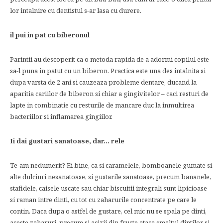
lor intalnire cu dentistul s-ar lasa cu durere.
il pui in pat cu biberonul
Parintii au descoperit ca o metoda rapida de a adormi copilul este
sa-l puna in patut cu un biberon. Practica este una des intalnita si
dupa varsta de 2 ani si cauzeaza probleme dentare, ducand la
aparitia cariilor de biberon si chiar a gingivitelor – caci resturi de
lapte in combinatie cu resturile de mancare duc la inmultirea
bacteriilor si inflamarea gingiilor.
Ii dai gustari sanatoase, dar… rele
Te-am nedumerit? Ei bine, ca si caramelele, bomboanele gumate si
alte dulciuri nesanatoase, si gustarile sanatoase, precum bananele,
stafidele, caisele uscate sau chiar biscuitii integrali sunt lipicioase
si raman intre dinti, cu tot cu zaharurile concentrate pe care le
contin. Daca dupa o astfel de gustare, cel mic nu se spala pe dinti,
aceste zaharuri, precum si acizii din fructe ataca smaltul dintilor si