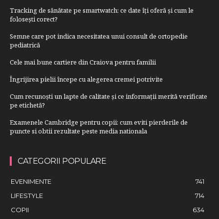
Tracking de sănătate pe smartwatch: ce date îți oferă și cum le
folosești corect?
Semne care pot indica necesitatea unui consult de ortopedie
pediatrică
Cele mai bune cartiere din Craiova pentru familii
Îngrijirea pielii începe cu alegerea cremei potrivite
Cum recunoști un lapte de calitate și ce informații merită verificate
pe etichetă?
Examenele Cambridge pentru copii: cum eviti pierderile de
puncte si obtii rezultate peste media nationala
CATEGORII POPULARE
EVENIMENTE
741
LIFESTYLE
714
COPII
634