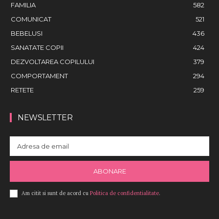
FAMILIA
582
COMUNICAT
521
BEBELUSI
436
SANATATE COPII
424
DEZVOLTAREA COPILULUI
379
COMPORTAMENT
294
RETETE
259
NEWSLETTER
ABONARE
Am citit si sunt de acord cu
Politica de confidentialitate
.