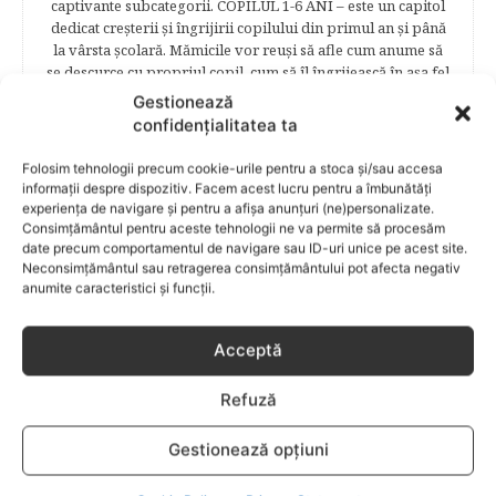
captivante subcategorii. COPILUL 1-6 ANI – este un capitol
dedicat creşterii şi îngrijirii copilului din primul an şi până
la vârsta şcolară. Mămicile vor reuşi să afle cum anume să
se descurce cu propriul copil, cum să îl îngrijească în aşa fel
încât să crească perfect sănătos. EDUCAŢIE – este un capitol
Gestionează
captivant în care poţi afla cum să îţi educi copilul în aşa fel
confidențialitatea ta
încât să poţi obţine performanţe şcolare sigure. FAMILIA –
este un capitol destinat vieţii de familie ce conţine o serie
Folosim tehnologii precum cookie-urile pentru a stoca și/sau accesa
întreagă de sfaturi eficiente. COPII TALENTAŢI – este un
informații despre dispozitiv. Facem acest lucru pentru a îmbunătăți
capitol fascinant dedicat copiilor valoroși ai țării. ÎNVAŢĂ
experiența de navigare și pentru a afișa anunțuri (ne)personalizate.
SĂ PREVII! –sunt prezentate soluţii de prevenire a
Consimțământul pentru aceste tehnologii ne va permite să procesăm
date precum comportamentul de navigare sau ID-uri unice pe acest site.
anumitor probleme de sănătate ce pot afecta atât viaţa
Neconsimțământul sau retragerea consimțământului pot afecta negativ
copiilor, cât şi pe cea a părinţilor.
anumite caracteristici și funcții.
Acceptă
RELATED POSTS
Refuză
Gestionează opțiuni