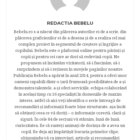
REDACTIA BEBELU
Bebelu.ro s-a născut din plăcerea autorilor ei de a scrie, din
plăcerea graficienilor ei de a desena şi de a realiza cel mai
complex proiect în segmentul de creştere şi îngrijire a
copilului. Bebelu este o plaformă online pentru părinţi şi
copii şi pentru cei care ar dori să redevină copii. Ne
propunem să încântăm vizitatorii, să-i fascinăm, să-i
surprindem şi să-i reţinem în mrejele paginilor noastre.​
Publicația Bebelu a apărut în anul 2014, pentru a oferi unor
oameni capabili dintr-o ţară frumoasă posibilitatea de a-şi
demonstra talentele, a-şi oferi serviciile, echipa colaborând
în acelaşi timp cu 16 specialişti în domeniile de maxim
interes, astfel că aici veţi identifica o serie întreagă de
recomandări şi informaţii foarte bine structurate, aşa încât
să obtineţi ceea ce vă doriţi – o informaţie corectă, clară şi
sigură. În cele 84 de secțuni vă stârnim, lună de lună,
curiozitatea, fie că sunteţi animaţi de dorinţa de a avea un
copil, fie deja aţi împărtăşit bucuria primelor clipe,
obişnuindu-vă cu interviuri, articole şi recomandări