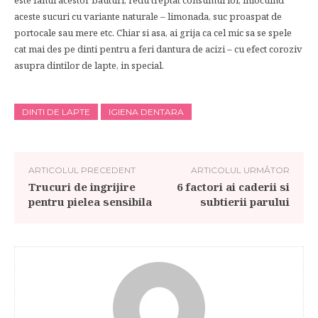
este fanul acestor bauturi, redu treptat consumul lor, inlocuind
aceste sucuri cu variante naturale – limonada, suc proaspat de
portocale sau mere etc. Chiar si asa, ai grija ca cel mic sa se spele
cat mai des pe dinti pentru a feri dantura de acizi – cu efect coroziv
asupra dintilor de lapte, in special.
DINTI DE LAPTE
IGIENA DENTARA
ARTICOLUL PRECEDENT
ARTICOLUL URMĂTOR
Trucuri de ingrijire
6 factori ai caderii si
pentru pielea sensibila
subtierii parului