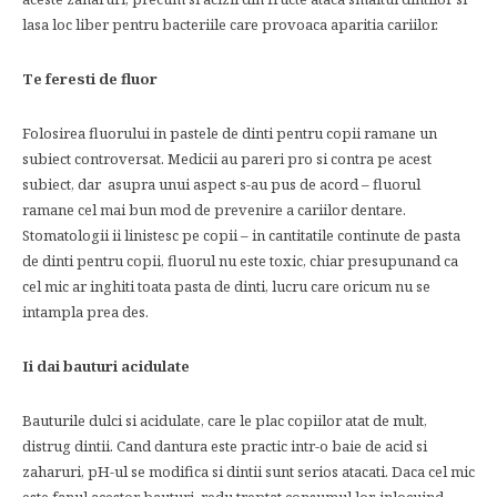
lasa loc liber pentru bacteriile care provoaca aparitia cariilor.
Te feresti de fluor
Folosirea fluorului in pastele de dinti pentru copii ramane un
subiect controversat. Medicii au pareri pro si contra pe acest
subiect, dar asupra unui aspect s-au pus de acord – fluorul
ramane cel mai bun mod de prevenire a cariilor dentare.
Stomatologii ii linistesc pe copii – in cantitatile continute de pasta
de dinti pentru copii, fluorul nu este toxic, chiar presupunand ca
cel mic ar inghiti toata pasta de dinti, lucru care oricum nu se
intampla prea des.
Ii dai bauturi acidulate
Bauturile dulci si acidulate, care le plac copiilor atat de mult,
distrug dintii. Cand dantura este practic intr-o baie de acid si
zaharuri, pH-ul se modifica si dintii sunt serios atacati. Daca cel mic