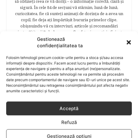
să obtineţi ceea ce vă doriţi – o informaţie corectă, clară şi
sigură. În cele 84 de secțuni vă stârnim, lună de lună,
curiozitatea, fie că sunteţi animaţi de dorinţa de a avea un
copil, fie deja aţi împărtăşit bucuria primelor clipe,
obişnuindu-vă cu interviuri, articole şi recomandări
avizate. Cititorii Bebelu.ro vor afla sfaturi, practici eficiente,
vor deveni parte a unor experienţe de viaţă trăite de
Gestionează
mămici, vor fi puşi la curent cu cele mai noi măsuri
confidențialitatea ta
legislative care să le asigure siguranţa şi stabilitatea
familiei. Cititorii se vor bucura să afle despre povestea
Folosim tehnologii precum cookie-urile pentru a stoca și/sau accesa
frumoasă de viață a unei mămici celebre – Elena Băsescu,
informații despre dispozitiv. Facem acest lucru pentru a îmbunătăți
într-un interviu acordat în exclusivitate revistei Bebelu,vor
experiența de navigare și pentru a afișa anunțuri (ne)personalizate.
Consimțământul pentru aceste tehnologii ne va permite să procesăm
fi puşi în temă cu ultimele tendinţe în materie de frumuseţe,
date precum comportamentul de navigare sau ID-uri unice pe acest site.
diete şi modă parcurgând atent şi rubricile permanente
Neconsimțământul sau retragerea consimțământului pot afecta negativ
începând cu: Rubrici: PĂRINŢI CELEBRI – Cele mai
anumite caracteristici și funcții.
cunoscute personalităţi mondene vor fi alături de tine
pentru a te îndruma, oferindu-ţi un sfat din experienţa lor
de părinte. SARCINA ŞI NAŞTEREA – este un capitol
Acceptă
destinat celor 9 luni de viaţă intrauterină. Vor fi prezentate
informaţii referitoare la simptomatologia primelor zile de
Refuză
sarcină, evoluţia fătului pe parcursul celor nouă luni,
analize necesare, alimentaţie, sănătate, pregătire pentru
Gestionează opțiuni
naştere. Tot aici puteti găsi informaţii preţioase dedicate