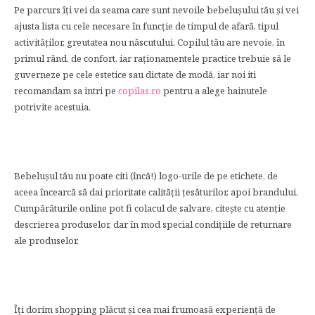
Pe parcurs îți vei da seama care sunt nevoile bebelușului tău și vei
ajusta lista cu cele necesare în funcție de timpul de afară, tipul
activităților, greutatea nou născutului. Copilul tău are nevoie, în
primul rând, de confort, iar raționamentele practice trebuie să le
guverneze pe cele estetice sau dictate de modă, iar noi iti
recomandam sa intri pe
copilas.ro
pentru a alege hainutele
potrivite acestuia.
Bebelușul tău nu poate citi (încă!) logo-urile de pe etichete, de
aceea încearcă să dai prioritate calității țesăturilor, apoi brandului.
Cumpărăturile online pot fi colacul de salvare, citește cu atenție
descrierea produselor, dar în mod special condițiile de returnare
ale produselor.
Îți dorim shopping plăcut și cea mai frumoasă experiență de