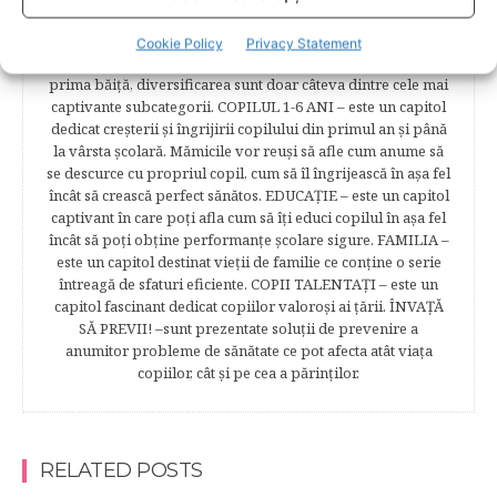
naşterii şi recuperării postpartum. BEBELUŞUL ÎN PRIMUL
ANIŞOR – este un capitol destinat îngrijirii sugarului.
Cookie Policy
Privacy Statement
Alăptarea, scorul Apgar, îngrijirea bontului ombilical,
prima băiţă, diversificarea sunt doar câteva dintre cele mai
captivante subcategorii. COPILUL 1-6 ANI – este un capitol
dedicat creşterii şi îngrijirii copilului din primul an şi până
la vârsta şcolară. Mămicile vor reuşi să afle cum anume să
se descurce cu propriul copil, cum să îl îngrijească în aşa fel
încât să crească perfect sănătos. EDUCAŢIE – este un capitol
captivant în care poţi afla cum să îţi educi copilul în aşa fel
încât să poţi obţine performanţe şcolare sigure. FAMILIA –
este un capitol destinat vieţii de familie ce conţine o serie
întreagă de sfaturi eficiente. COPII TALENTAŢI – este un
capitol fascinant dedicat copiilor valoroși ai țării. ÎNVAŢĂ
SĂ PREVII! –sunt prezentate soluţii de prevenire a
anumitor probleme de sănătate ce pot afecta atât viaţa
copiilor, cât şi pe cea a părinţilor.
RELATED POSTS