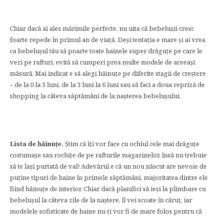
Chiar dacă ai ales mărimile perfecte, nu uita că bebelușii cresc
foarte repede în primul an de viață. Deși tentația e mare și ai vrea
ca bebelușul tău să poarte toate hainele super drăguțe pe care le
vezi pe rafturi, evită să cumperi prea multe modele de aceeași
măsură. Mai indicat e să alegi hăinuțe pe diferite stagii de creștere
– de la 0 la 3 luni, de la 3 luni la 6 luni sau să faci a doua repriză de
shopping la câteva săptămâni de la nașterea bebelușului.
Lista de hăinuțe.
Știm că îți vor face cu ochiul cele mai drăguțe
costumașe sau rochițe de pe rafturile magazinelor, însă nu trebuie
să te lași purtată de val! Adevărul e că un nou născut are nevoie de
puține tipuri de haine în primele săptămâni, majoritatea dintre ele
fiind hăinuțe de interior. Chiar dacă planifici să ieși la plimbare cu
bebelușul la câteva zile de la naștere, îl vei scoate în căruț, iar
modelele sofisticate de haine nu-ți vor fi de mare folos pentru că