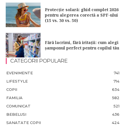
Protecție solară: ghid complet 2026
pentru alegerea corectă a SPF-ului
(15 vs. 30 vs. 50)
Fără lacrimi, fără iritații: cum alegi
șamponul perfect pentru copilul tău
CATEGORII POPULARE
EVENIMENTE
741
LIFESTYLE
714
COPII
634
FAMILIA
582
COMUNICAT
521
BEBELUSI
436
SANATATE COPII
424