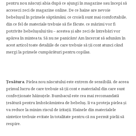
pentru nou născuți abia după ce ajungi în magazine sau începi să
accesezi zeci de magazine online. De ce haine are nevoie
bebelușul în primele săptămâni, ce croieli sunt mai comfortabile,
din ce fel de materiale trebuie să fie făcute, ce mărimi vor fi
potrivite bebelușului tău – acestea și alte zeci de întrebări vor
apărea în mintea ta. Să nu ne panicăm! Am încercat să adunăm în
acest articol toate detaliile de care trebuie să ții cont atunci când
mergi la primele cumpărături pentru copilas.
Țesătura
. Pielea nou născutului este extrem de sensibilă, de aceea
primul lucru de care trebuie să ții cont e materialul din care sunt
confecționate hăinuțele. Bumbacul este cea mai recomandată
țesătură pentru îmbrăcămintea de bebeluș, îi va proteja pielea și
va reduce la minim riscul de iritații. Hainele din materialele
sintetice trebuie evitate în totalitate pentru că nu permit pielii să
respire.