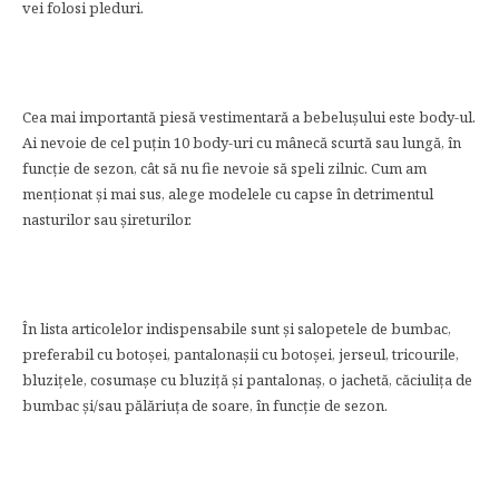
vei folosi pleduri.
Cea mai importantă piesă vestimentară a bebelușului este body-ul.
Ai nevoie de cel puțin 10 body-uri cu mânecă scurtă sau lungă, în
funcție de sezon, cât să nu fie nevoie să speli zilnic. Cum am
menționat și mai sus, alege modelele cu capse în detrimentul
nasturilor sau șireturilor.
În lista articolelor indispensabile sunt și salopetele de bumbac,
preferabil cu botoșei, pantalonașii cu botoșei, jerseul, tricourile,
bluzițele, cosumașe cu bluziță și pantalonaș, o jachetă, căciulița de
bumbac și/sau pălăriuța de soare, în funcție de sezon.