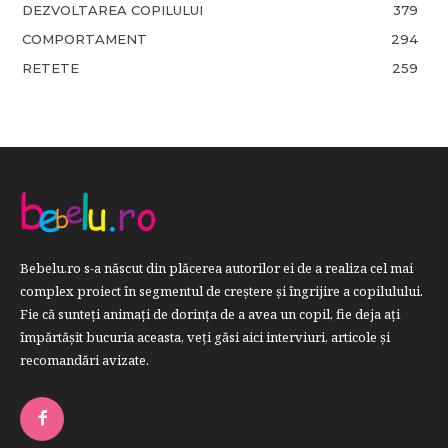
DEZVOLTAREA COPILULUI
379
COMPORTAMENT
294
RETETE
259
Bebelu.ro s-a născut din plăcerea autorilor ei de a realiza cel mai
complex proiect în segmentul de creştere şi îngrijire a copilulului.
Fie că sunteţi animaţi de dorinţa de a avea un copil, fie deja aţi
împărtăşit bucuria aceasta, veți găsi aici interviuri, articole şi
recomandări avizate.