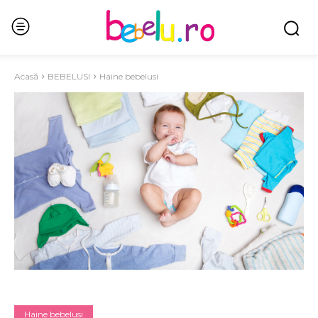
Acasă
BEBELUSI
Haine bebelusi
Haine bebelusi