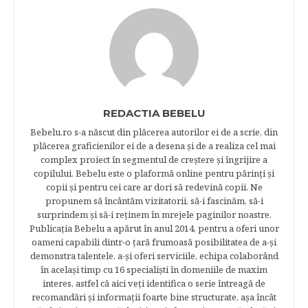
REDACTIA BEBELU
Bebelu.ro s-a născut din plăcerea autorilor ei de a scrie, din
plăcerea graficienilor ei de a desena şi de a realiza cel mai
complex proiect în segmentul de creştere şi îngrijire a
copilului. Bebelu este o plaformă online pentru părinţi şi
copii şi pentru cei care ar dori să redevină copii. Ne
propunem să încântăm vizitatorii, să-i fascinăm, să-i
surprindem şi să-i reţinem în mrejele paginilor noastre.​
Publicația Bebelu a apărut în anul 2014, pentru a oferi unor
oameni capabili dintr-o ţară frumoasă posibilitatea de a-şi
demonstra talentele, a-şi oferi serviciile, echipa colaborând
în acelaşi timp cu 16 specialişti în domeniile de maxim
interes, astfel că aici veţi identifica o serie întreagă de
recomandări şi informaţii foarte bine structurate, aşa încât