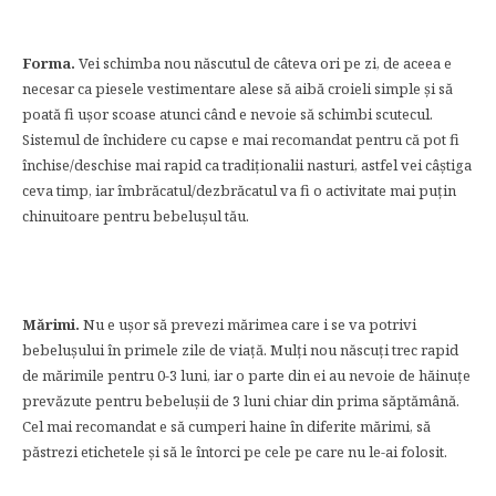
Forma.
Vei schimba nou născutul de câteva ori pe zi, de aceea e
necesar ca piesele vestimentare alese să aibă croieli simple și să
poată fi ușor scoase atunci când e nevoie să schimbi scutecul.
Sistemul de închidere cu capse e mai recomandat pentru că pot fi
închise/deschise mai rapid ca tradiționalii nasturi, astfel vei câștiga
ceva timp, iar îmbrăcatul/dezbrăcatul va fi o activitate mai puțin
chinuitoare pentru bebelușul tău.
Mărimi.
Nu e ușor să prevezi mărimea care i se va potrivi
bebelușului în primele zile de viață. Mulți nou născuți trec rapid
de mărimile pentru 0-3 luni, iar o parte din ei au nevoie de hăinuțe
prevăzute pentru bebelușii de 3 luni chiar din prima săptămână.
Cel mai recomandat e să cumperi haine în diferite mărimi, să
păstrezi etichetele și să le întorci pe cele pe care nu le-ai folosit.