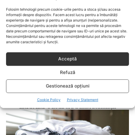
Ce trebuie să știi înainte de prima ieșire cu
bebe când e frig afară
Folosim tehnologii precum cookie-urile pentru a stoca și/sau accesa
informații despre dispozitiv. Facem acest lucru pentru a îmbunătăți
experiența de navigare și pentru a afișa anunțuri (ne)personalizate.
Consimțământul pentru aceste tehnologii ne va permite să procesăm
date precum comportamentul de navigare sau ID-uri unice pe acest site.
Neconsimțământul sau retragerea consimțământului pot afecta negativ
anumite caracteristici și funcții.
Acceptă
Refuză
Gestionează opțiuni
HAINE BEBELUSI
Cookie Policy
Privacy Statement
Tehnologia nu ține pasul pe loc, bebelușii au
intrat într-o nouă eră a îmbrăcăminții