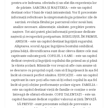
pentru a te îndruma, oferindu-ţi un sfat din experienţa lor
de părinte. SARCINA ŞI NAŞTEREA – este un capitol
destinat celor 9 luni de viaţă intrauterină. Vor fi prezentate
informaţii referitoare la simptomatologia primelor zile de
sarcină, evoluţia fătului pe parcursul celor nouă luni,
analize necesare, alimentaţie, sănătate, pregătire pentru
naştere. Tot aici puteti găsi informaţii preţioase dedicate
naşterii şi recuperării postpartum. BEBELUŞUL ÎN PRIMUL
ANIŞOR – este un capitol destinat îngrijirii sugarului.
Alăptarea, scorul Apgar, îngrijirea bontului ombilical,
prima băiţă, diversificarea sunt doar câteva dintre cele mai
captivante subcategorii. COPILUL 1-6 ANI – este un capitol
dedicat creşterii şi îngrijirii copilului din primul an şi până
la vârsta şcolară. Mămicile vor reuşi să afle cum anume să
se descurce cu propriul copil, cum să îl îngrijească în aşa fel
încât să crească perfect sănătos. EDUCAŢIE – este un capitol
captivant în care poţi afla cum să îţi educi copilul în aşa fel
încât să poţi obţine performanţe şcolare sigure. FAMILIA –
este un capitol destinat vieţii de familie ce conţine o serie
întreagă de sfaturi eficiente. COPII TALENTAŢI – este un
capitol fascinant dedicat copiilor valoroși ai țării. ÎNVAŢĂ
SĂ PREVII! –sunt prezentate soluţii de prevenire a