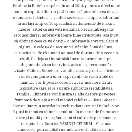
Publicația Bebelu a apărut în anul 2014, pentru a oferi unor
oameni capabili dintr-o ţară frumoasă posibilitatea de a-şi
demonstra talentele, a-şi oferi serviciile, echipa colaborând
în acelaşi timp cu 16 specialişti în domeniile de maxim
interes, astfel că aici veţi identifica o serie întreagă de
recomandări şi informaţii foarte bine structurate, aşa încât
să obtineţi ceea ce vă doriţi – o informaţie corectă, clară şi
sigură. În cele 84 de secțuni vă stârnim, lună de lună,
curiozitatea, fie că sunteţi animaţi de dorinţa de a avea un
copil, fie deja aţi împărtăşit bucuria primelor clipe,
obişnuindu-vă cu interviuri, articole şi recomandări
avizate. Cititorii Bebelu.ro vor afla sfaturi, practici eficiente,
vor deveni parte a unor experienţe de viaţă trăite de
mămici, vor fi puşi la curent cu cele mai noi măsuri
legislative care să le asigure siguranţa şi stabilitatea
familiei. Cititorii se vor bucura să afle despre povestea
frumoasă de viață a unei mămici celebre – Elena Băsescu,
într-un interviu acordat în exclusivitate revistei Bebelu,vor
fi puşi în temă cu ultimele tendinţe în materie de frumuseţe,
diete şi modă parcurgând atent şi rubricile permanente
începând cu: Rubrici: PĂRINŢI CELEBRI – Cele mai
cunoscute personalităţi mondene vor fi alături de tine