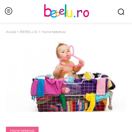
Acasă
BEBELUSI
Haine bebelusi
Haine bebelusi