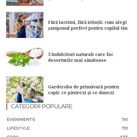
Fără lacrimi, fără iritații: cum alegi
șamponul perfect pentru copilul tău
3 îndulcitori naturali care fac
deserturile mai sănătoase
Garderoba de primăvară pentru
copii: ce păstrezi și ce donezi
CATEGORII POPULARE
EVENIMENTE
741
LIFESTYLE
713
COPII
633