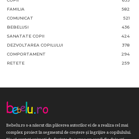
FAMILIA
582
COMUNICAT
521
BEBELUSI
436
SANATATE COPII
424
DEZVOLTAREA COPILULUI
378
COMPORTAMENT
294
RETETE
259
Bebelu.ro s-a născut din plăcerea autorilor ei de a realiza cel mai
complex proiect în segmentul de creştere şi îngrijire a copilulului.