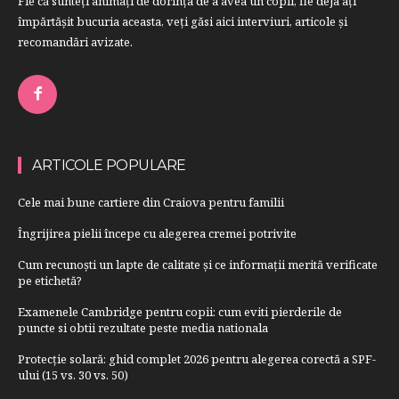
Fie că sunteţi animaţi de dorinţa de a avea un copil, fie deja aţi
împărtăşit bucuria aceasta, veți găsi aici interviuri, articole şi
recomandări avizate.
ARTICOLE POPULARE
Cele mai bune cartiere din Craiova pentru familii
Îngrijirea pielii începe cu alegerea cremei potrivite
Cum recunoști un lapte de calitate și ce informații merită verificate
pe etichetă?
Examenele Cambridge pentru copii: cum eviti pierderile de
puncte si obtii rezultate peste media nationala
Protecție solară: ghid complet 2026 pentru alegerea corectă a SPF-
ului (15 vs. 30 vs. 50)