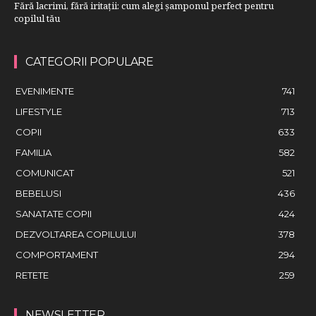
Fără lacrimi, fără iritații: cum alegi șamponul perfect pentru
copilul tău
CATEGORII POPULARE
EVENIMENTE
741
LIFESTYLE
713
COPII
633
FAMILIA
582
COMUNICAT
521
BEBELUSI
436
SANATATE COPII
424
DEZVOLTAREA COPILULUI
378
COMPORTAMENT
294
RETETE
259
NEWSLETTER