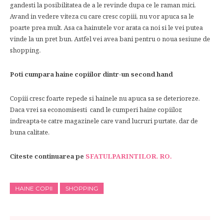
gandesti la posibilitatea de a le revinde dupa ce le raman mici.
Avand in vedere viteza cu care cresc copiii, nu vor apuca sa le
poarte prea mult. Asa ca hainutele vor arata ca noi si le vei putea
vinde la un pret bun. Astfel vei avea bani pentru o noua sesiune de
shopping.
Poti cumpara haine copiilor dintr-un second hand
Copiii cresc foarte repede si hainele nu apuca sa se deterioreze.
Daca vrei sa economisesti cand le cumperi haine copiilor,
indreapta-te catre magazinele care vand lucruri purtate, dar de
buna calitate.
Citeste continuarea pe
SFATULPARINTILOR. RO.
HAINE COPII
SHOPPING