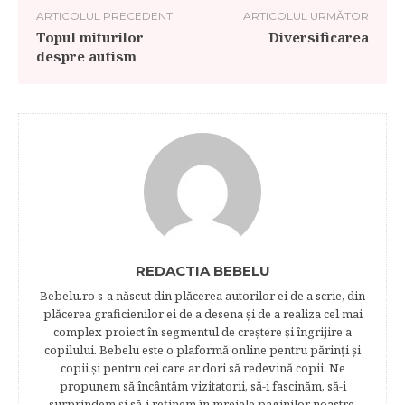
ARTICOLUL PRECEDENT
ARTICOLUL URMĂTOR
Topul miturilor
Diversificarea
despre autism
REDACTIA BEBELU
Bebelu.ro s-a născut din plăcerea autorilor ei de a scrie, din
plăcerea graficienilor ei de a desena şi de a realiza cel mai
complex proiect în segmentul de creştere şi îngrijire a
copilului. Bebelu este o plaformă online pentru părinţi şi
copii şi pentru cei care ar dori să redevină copii. Ne
propunem să încântăm vizitatorii, să-i fascinăm, să-i
surprindem şi să-i reţinem în mrejele paginilor noastre.​