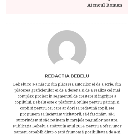
Ateneul Roman
REDACTIA BEBELU
Bebelu.ro s-a născut din plăcerea autorilor ei de a scrie, din
plăcerea graficienilor ei de a desena şi de a realiza cel mai
complex proiect în segmentul de creştere şi îngrijire a
copilului. Bebelu este o plaformă online pentru părinţi şi
copii şi pentru cei care ar dori să redevină copii. Ne
propunem să încântăm vizitatorii, să-i fascinăm, să-i
surprindem şi să-i reţinem în mrejele paginilor noastre.​
Publicația Bebelu a apărut în anul 2014, pentru a oferi unor
oameni capabili dintr-o ţară frumoasă posibilitatea de a-şi