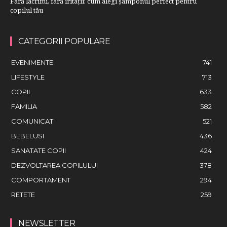
Fără lacrimi, fără iritații: cum alegi șamponul perfect pentru
copilul tău
CATEGORII POPULARE
EVENIMENTE
741
LIFESTYLE
713
COPII
633
FAMILIA
582
COMUNICAT
521
BEBELUSI
436
SANATATE COPII
424
DEZVOLTAREA COPILULUI
378
COMPORTAMENT
294
RETETE
259
NEWSLETTER