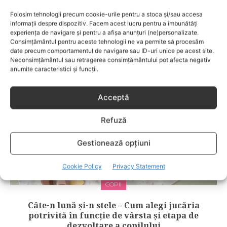
Folosim tehnologii precum cookie-urile pentru a stoca și/sau accesa
informații despre dispozitiv. Facem acest lucru pentru a îmbunătăți
RELATED POSTS
experiența de navigare și pentru a afișa anunțuri (ne)personalizate.
Consimțământul pentru aceste tehnologii ne va permite să procesăm
date precum comportamentul de navigare sau ID-uri unice pe acest site.
Neconsimțământul sau retragerea consimțământului pot afecta negativ
anumite caracteristici și funcții.
Acceptă
Refuză
Gestionează opțiuni
Cookie Policy
Privacy Statement
COPII
Câte-n lună și-n stele – Cum alegi jucăria
potrivită în funcție de vârsta și etapa de
dezvoltare a copilului