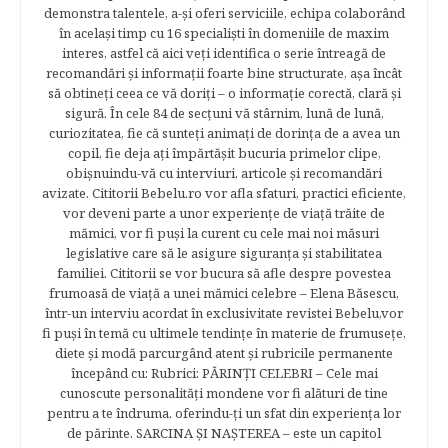
demonstra talentele, a-şi oferi serviciile, echipa colaborând
în acelaşi timp cu 16 specialişti în domeniile de maxim
interes, astfel că aici veţi identifica o serie întreagă de
recomandări şi informaţii foarte bine structurate, aşa încât
să obtineţi ceea ce vă doriţi – o informaţie corectă, clară şi
sigură. În cele 84 de secțuni vă stârnim, lună de lună,
curiozitatea, fie că sunteţi animaţi de dorinţa de a avea un
copil, fie deja aţi împărtăşit bucuria primelor clipe,
obişnuindu-vă cu interviuri, articole şi recomandări
avizate. Cititorii Bebelu.ro vor afla sfaturi, practici eficiente,
vor deveni parte a unor experienţe de viaţă trăite de
mămici, vor fi puşi la curent cu cele mai noi măsuri
legislative care să le asigure siguranţa şi stabilitatea
familiei. Cititorii se vor bucura să afle despre povestea
frumoasă de viață a unei mămici celebre – Elena Băsescu,
într-un interviu acordat în exclusivitate revistei Bebelu,vor
fi puşi în temă cu ultimele tendinţe în materie de frumuseţe,
diete şi modă parcurgând atent şi rubricile permanente
începând cu: Rubrici: PĂRINŢI CELEBRI – Cele mai
cunoscute personalităţi mondene vor fi alături de tine
pentru a te îndruma, oferindu-ţi un sfat din experienţa lor
de părinte. SARCINA ŞI NAŞTEREA – este un capitol