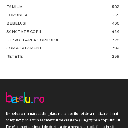
FAMILIA
582
COMUNICAT
521
BEBELUSI
436
SANATATE COPII
424
DEZVOLTAREA COPILULUI
378
COMPORTAMENT
294
RETETE
259
Bebelu.ro s-a născut din plăcerea autorilor ei de a realiza cel mai
complex proiect în segmentul de creştere şi îngrijire a copilulului.
Fie că sunteţi animaţi de dorinţa de a avea un copil, fie deja aţi