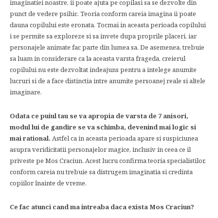
imaginatiei noastre, ii poate ajuta pe copilasi sa se dezvolte din
punct de vedere psihic. Teoria conform careia imagina ii poate
dauna copilului este eronata. Tocmai in aceasta perioada copilului
i se permite sa exploreze si sa invete dupa proprile placeri, iar
personajele animate fac parte din lumea sa. De asemenea, trebuie
sa luam in considerare ca la aceasta varsta frageda, creierul
copilului nu este dezvoltat indeajuns pentru a intelege anumite
lucruri si de a face distinctia intre anumite persoanej reale si altele
imaginare.
Odata ce puiul tau se va apropia de varsta de 7 anisori,
modul lui de gandire se va schimba, devenind mai logic si
mai rational.
Astfel ca in aceasta perioada apare si suspiciunea
asupra veridicitatii personajelor magice, inclusiv in ceea ce il
priveste pe Mos Craciun. Acest lucru confirma teoria specialistilor,
conform careia nu trebuie sa distrugem imaginatia si credinta
copiilor înainte de vreme.
Ce fac atunci cand ma intreaba daca exista Mos Craciun?