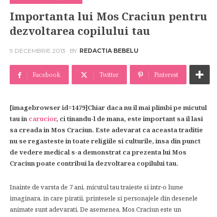
Importanta lui Mos Craciun pentru
dezvoltarea copilului tau
9 DECEMBRIE 2013
BY
REDACTIA BEBELU
Facebook
Twitter
Pinterest
[imagebrowser id=1479]Chiar daca nu il mai plimbi pe micutul
tau in
carucior
, ci tinandu-l de mana, este important sa il lasi
sa creada in Mos Craciun. Este adevarat ca aceasta traditie
nu se regasteste in toate religiile si culturile, insa din punct
de vedere medical s-a demonstrat ca prezenta lui Mos
Craciun poate contribui la dezvoltarea copilului tau.
Inainte de varsta de 7 ani, micutul tau traieste si intr-o lume
imaginara, in care piratii, printesele si personajele din desenele
animate sunt adevarati. De asemenea, Mos Craciun este un