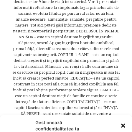
destinat celor 9 luni de viaţă intrauterină. Vor fi prezentate
informaţii referitoare la simptomatologia primelor zile de
sarcină, evoluţia fătului pe parcursul celor nouă luni,
analize necesare, alimentaţie, sănătate, pregătire pentru
naştere. Tot aici puteti găsi informaţii preţioase dedicate
naşterii şi recuperării postpartum. BEBELUŞUL ÎN PRIMUL
ANIŞOR – este un capitol destinat îngrijirii sugarului.
Alăptarea, scorul Apgar, îngrijirea bontului ombilical,
prima băiţă, diversificarea sunt doar câteva dintre cele mai
captivante subcategorii. COPILUL 1-6 ANI – este un capitol
dedicat creşterii şi îngrijirii copilului din primul an şi până
la vârsta şcolară. Mămicile vor reuşi să afle cum anume să
se descurce cu propriul copil, cum să îl îngrijească în aşa fel
încât să crească perfect sănătos. EDUCAŢIE – este un capitol
captivant în care poţi afla cum să îţi educi copilul în aşa fel
încât să poţi obţine performanţe şcolare sigure. FAMILIA –
este un capitol destinat vieţii de familie ce conţine o serie
întreagă de sfaturi eficiente. COPII TALENTAŢI – este un
capitol fascinant dedicat copiilor valoroși ai țării. ÎNVAŢĂ
SĂ PREVII! –sunt prezentate soluţii de prevenire a
anumitor probleme de sănătate ce pot afecta atât viaţa
Gestionează
copiilor, cât şi pe cea a părinţilor.
confidențialitatea ta