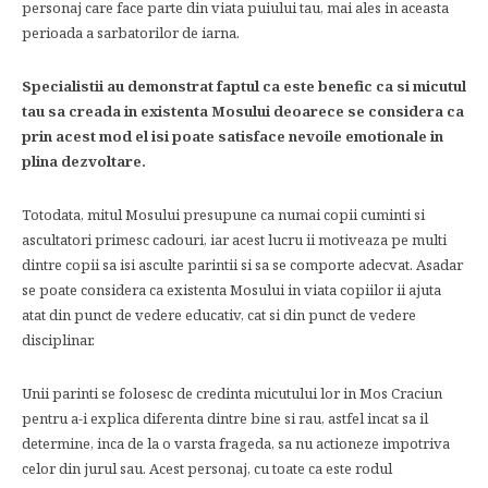
personaj care face parte din viata puiului tau, mai ales in aceasta
perioada a sarbatorilor de iarna.
Specialistii au demonstrat faptul ca este benefic ca si micutul
tau sa creada in existenta Mosului deoarece se considera ca
prin acest mod el isi poate satisface nevoile emotionale in
plina dezvoltare.
Totodata, mitul Mosului presupune ca numai copii cuminti si
ascultatori primesc cadouri, iar acest lucru ii motiveaza pe multi
dintre copii sa isi asculte parintii si sa se comporte adecvat. Asadar
se poate considera ca existenta Mosului in viata copiilor ii ajuta
atat din punct de vedere educativ, cat si din punct de vedere
disciplinar.
Unii parinti se folosesc de credinta micutului lor in Mos Craciun
pentru a-i explica diferenta dintre bine si rau, astfel incat sa il
determine, inca de la o varsta frageda, sa nu actioneze impotriva
celor din jurul sau. Acest personaj, cu toate ca este rodul