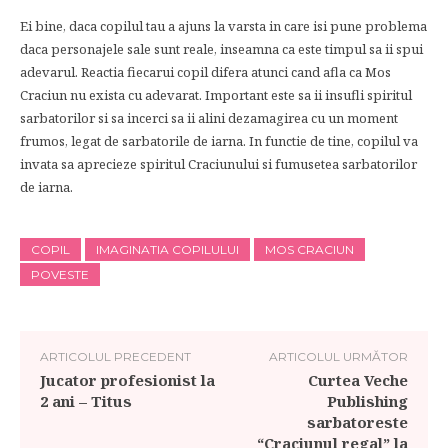
Ei bine, daca copilul tau a ajuns la varsta in care isi pune problema
daca personajele sale sunt reale, inseamna ca este timpul sa ii spui
adevarul. Reactia fiecarui copil difera atunci cand afla ca Mos
Craciun nu exista cu adevarat. Important este sa ii insufli spiritul
sarbatorilor si sa incerci sa ii alini dezamagirea cu un moment
frumos, legat de sarbatorile de iarna. In functie de tine, copilul va
invata sa aprecieze spiritul Craciunului si fumusetea sarbatorilor
de iarna.
COPIL
IMAGINATIA COPILULUI
MOS CRACIUN
POVESTE
ARTICOLUL PRECEDENT
ARTICOLUL URMĂTOR
Jucator profesionist la
Curtea Veche
2 ani – Titus
Publishing
sarbatoreste
“Craciunul regal” la