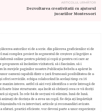
ARTICOLUL URMĂTOR
Dezvoltarea creativitatii cu ajutorul
jucariilor Montessori
lăcerea autorilor ei de a scrie, din plăcerea graficienilor ei de
cel mai complex proiect în segmentul de creştere şi îngrijire a
plaformă online pentru părinţi şi copii şi pentru cei care ar
e propunem să încântăm vizitatorii, să-i fascinăm, să-i
m în mrejele paginilor noastre.​ Publicația Bebelu a apărut în
 unor oameni capabili dintr-o ţară frumoasă posibilitatea de a-
şi oferi serviciile, echipa colaborând în acelaşi timp cu 16
e maxim interes, astfel că aici veţi identifica o serie întreagă de
foarte bine structurate, aşa încât să obtineţi ceea ce vă doriţi
ară şi sigură. În cele 84 de secțuni vă stârnim, lună de lună,
ţi animaţi de dorinţa de a avea un copil, fie deja aţi împărtăşit
bişnuindu-vă cu interviuri, articole şi recomandări avizate.
la sfaturi, practici eficiente, vor deveni parte a unor experienţe