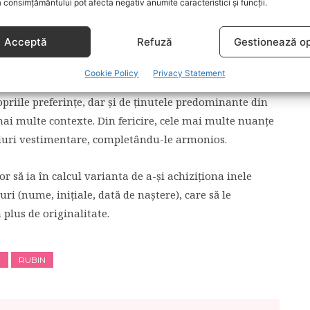
lurile pot reprezenta chiar şi pasiunile micuţilor lor.
 consimțământului pot afecta negativ anumite caracteristici și funcții.
ă de muzică încă de la o vârstă fragedă, cu siguranţă se
 muzicală.
Acceptă
Refuză
Gestionează op
I
Cookie Policy
Privacy Statement
opriile preferinţe, dar şi de ţinutele predominante din
 mai multe contexte. Din fericire, cele mai multe nuanţe
tiluri vestimentare, completându-le armonios.
 să ia în calcul varianta de a-şi achiziţiona inele
i (nume, iniţiale, dată de naştere), care să le
 plus de originalitate.
E
RUBIN