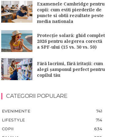
Examenele Cambridge pentru
copii: cum eviti pierderile de
puncte si obtii rezultate peste
media nationala
Protecție solară: ghid complet
2026 pentru alegerea corectă
a SPF-ului (15 vs. 30 vs. 50)
Fără lacrimi, fără iritații: cum
alegi șamponul perfect pentru
copilul tău
CATEGORII POPULARE
EVENIMENTE
741
LIFESTYLE
714
COPII
634