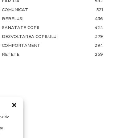
FAMILIA
582
COMUNICAT
521
BEBELUSI
436
SANATATE COPII
424
DEZVOLTAREA COPILULUI
379
COMPORTAMENT
294
RETETE
259
zitiv.
te
u