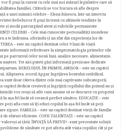
 vor fi puşi la curent cu cele mai noi măsuri legislative care să
abilitatea familiei. Cititorii se vor bucura să afle despre
ță a unei mămici celebre – Elena Băsescu, într-un interviu
evistei Bebelu,vor fi puşi în temă cu ultimele tendinţe în
ete şi modă parcurgând atent şi rubricile permanente
ĂRINŢI CELEBRI – Cele mai cunoscute personalităţi mondene
tru a te îndruma, oferindu-ţi un sfat din experienţa lor de
EREA – este un capitol destinat celor 9 luni de viaţă
entate informaţii referitoare la simptomatologia primelor zile
lui pe parcursul celor nouă luni, analize necesare, alimentaţie,
u naştere. Tot aici puteti găsi informaţii preţioase dedicate
 postpartum. BEBELUŞUL ÎN PRIMUL ANIŞOR – este un capitol
lui. Alăptarea, scorul Apgar, îngrijirea bontului ombilical,
ea sunt doar câteva dintre cele mai captivante subcategorii.
capitol dedicat creşterii şi îngrijirii copilului din primul an şi
Mămicile vor reuşi să afle cum anume să se descurce cu propriul
că în aşa fel încât să crească perfect sănătos. EDUCAŢIE – este
re poţi afla cum să îţi educi copilul în aşa fel încât să poţi
e sigure. FAMILIA – este un capitol destinat vieţii de familie
gă de sfaturi eficiente. COPII TALENTAŢI – este un capitol
r valoroși ai țării. ÎNVAŢĂ SĂ PREVII! –sunt prezentate soluţii
robleme de sănătate ce pot afecta atât viaţa copiilor, cât şi pe