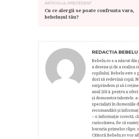
ARTICOLUL PRECEDENT
Cu ce alergii se poate confrunta vara,
bebelușul tău?
REDACTIA BEBELU
Bebelu.ro s-a născut din p
a desena şi de a realiza 
copilului. Bebelu este o 
dori să redevină copii. N
surprindem şi să-i reţine
anul 2014, pentru a oferi
şi demonstra talentele, a-
specialişti în domeniile d
recomandări şi informaţii 
– o informaţie corectă, cl
curiozitatea, fie că sunte
bucuria primelor clipe, o
Cititorii Bebelu.ro vor af