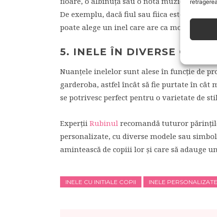
floare, o albinuţă sau o notă muzicală. Simbo
retragerea
De exemplu, dacă fiul sau fiica este pasionat
poate alege un inel care are ca model o notă
5. INELE ÎN DIVERSE CULOR
Nuanţele inelelor sunt alese în funcţie de pr
garderoba, astfel încât să fie purtate în cât
se potrivesc perfect pentru o varietate de s
Experţii
Rubinul
recomandă tuturor părinţilor
personalizate, cu diverse modele sau simbolur
amintească de copiii lor şi care să adauge un
INELE CU INITIALE COPII
INELE PERSONALIZAT