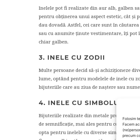
Inelele pot fi realizate din aur alb, galben s
pentru obţinerea unui aspect estetic, cât şi 
dau dovadă. Astfel, cei care sunt în căutarea 
sau cu anumite ţinute vestimentare, îţi pot î
chiar galben.
3. INELE CU ZODII
Multe persoane decid să-şi achiziţioneze div
lume, optând pentru modelele de inele cu zod
bijuteriile care au ziua de naştere sau nume
4. INELE CU SIMBOLURI
Bijuteriile realizate din metale preţioase su
Folosim te
de semnificaţie, mai ales pentru cei care au o
Facem aces
(ne)perso
opta pentru inelele cu diverse simboluri, care
precum co