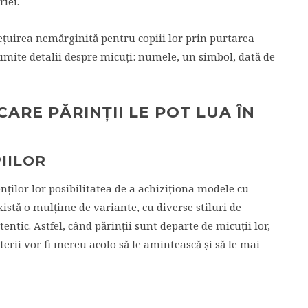
iei.
reţuirea nemărginită pentru copiii lor prin purtarea
umite detalii despre micuţi: numele, un simbol, dată de
CARE PĂRINŢII LE POT LUA ÎN
PIILOR
enţilor lor posibilitatea de a achiziţiona modele cu
există o mulţime de variante, cu diverse stiluri de
tentic. Astfel, când părinţii sunt departe de micuţii lor,
uterii vor fi mereu acolo să le amintească şi să le mai