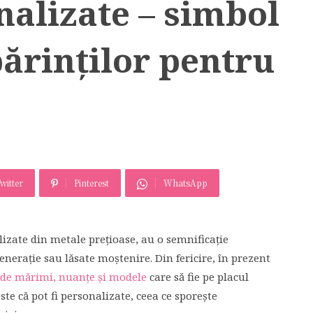
nalizate – simbol
părinţilor pentru
witter
Pinterest
WhatsApp
ealizate din metale preţioase, au o semnificaţie
eneraţie sau lăsate moştenire. Din fericire, în prezent
 de mărimi, nuanţe şi modele
care să fie pe placul
te că pot fi personalizate, ceea ce sporeşte