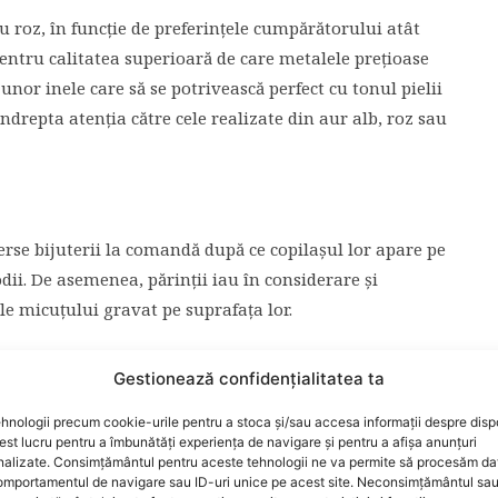
au roz, în funcţie de preferinţele cumpărătorului atât
pentru calitatea superioară de care metalele preţioase
unor inele care să se potrivească perfect cu tonul pielii
ndrepta atenţia către cele realizate din aur alb, roz sau
erse bijuterii la comandă după ce copilaşul lor apare pe
ii. De asemenea, părinţii iau în considerare şi
le micuţului gravat pe suprafaţa lor.
Gestionează confidențialitatea ta
nt considerate încă din cele mai vechi timpuri a fi pline
hnologii precum cookie-urile pentru a stoca și/sau accesa informații despre dispo
 atracţie pentru lumea spirituală. Astfel, părinţii pot
t lucru pentru a îmbunătăți experiența de navigare și pentru a afișa anunțuri
nalizate. Consimțământul pentru aceste tehnologii ne va permite să procesăm da
 să le amintească de copilaşul lor, fie că e vorba de o
mportamentul de navigare sau ID-uri unice pe acest site. Neconsimțământul sa