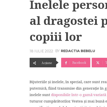
Inelele perso
al dragostei 
copiii lor
BY
REDACTIA BEBELU
18 IULIE 2022
Facebook
T
Acțiune
Bijuteriile şi inelele, în special, care sunt r
puternică, fiind transmise din generaţie în g
inelele sunt
disponibile într-o gamă variată
tuturor cumpărătorilor. Vestea şi mai bună es