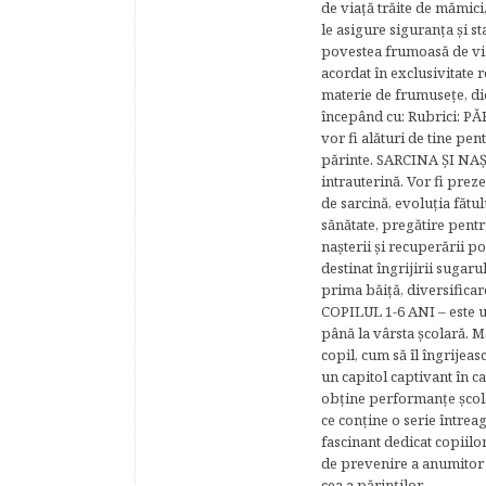
de viaţă trăite de mămici,
le asigure siguranţa şi st
povestea frumoasă de via
acordat în exclusivitate r
materie de frumuseţe, di
începând cu: Rubrici: P
vor fi alături de tine pen
părinte. SARCINA ŞI NAŞT
intrauterină. Vor fi prez
de sarcină, evoluţia fătu
sănătate, pregătire pentr
naşterii şi recuperării
destinat îngrijirii sugaru
prima băiţă, diversificar
COPILUL 1-6 ANI – este un 
până la vârsta şcolară. 
copil, cum să îl îngrijeas
un capitol captivant în ca
obţine performanţe şcolar
ce conţine o serie întrea
fascinant dedicat copiilo
de prevenire a anumitor p
cea a părinţilor.