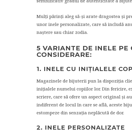
semnificativ gradul de autenticitate a bijuter
Mulţi părinţi aleg să-şi arate dragostea şi p
unor inele personalizate, care să includă an
naştere sau chiar zodia.
5 VARIANTE DE INELE PE 
CONSIDERARE:
1. INELE CU INIŢIALELE CO
Magazinele de bijuterii pun la dispoziţia cli
iniţialele numelui copiilor lor. Din fericire, 
scriere, care să ofere un aspect original şi au
indiferent de locul în care se află, aceste bij
estompeze din senzaţia neplăcută de dor.
2. INELE PERSONALIZATE