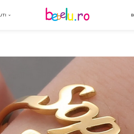
UTI
B