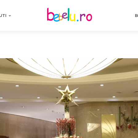
UTI
B