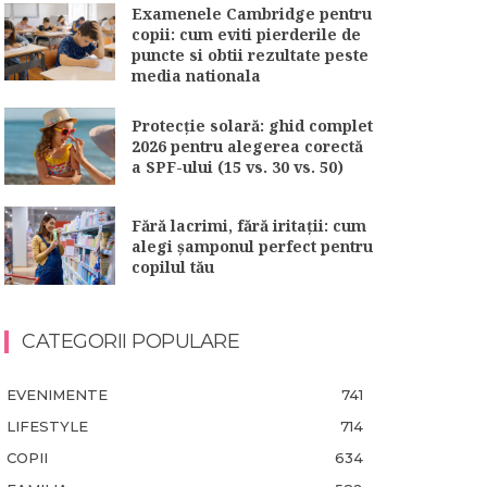
Examenele Cambridge pentru
copii: cum eviti pierderile de
puncte si obtii rezultate peste
media nationala
Protecție solară: ghid complet
2026 pentru alegerea corectă
a SPF-ului (15 vs. 30 vs. 50)
Fără lacrimi, fără iritații: cum
alegi șamponul perfect pentru
copilul tău
CATEGORII POPULARE
EVENIMENTE
741
LIFESTYLE
714
COPII
634