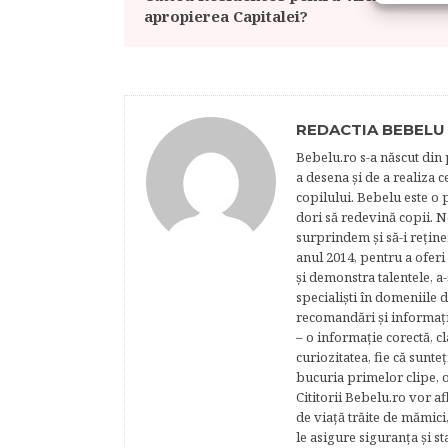
apropierea Capitalei?
REDACTIA BEBELU
Bebelu.ro s-a născut din p
a desena şi de a realiza 
copilului. Bebelu este o 
dori să redevină copii. N
surprindem şi să-i reţine
anul 2014, pentru a oferi
şi demonstra talentele, a-
specialişti în domeniile d
recomandări şi informaţii 
– o informaţie corectă, cl
curiozitatea, fie că sunte
bucuria primelor clipe, o
Cititorii Bebelu.ro vor af
de viaţă trăite de mămici,
le asigure siguranţa şi st