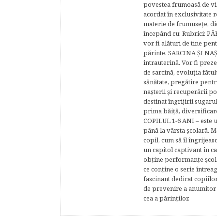
povestea frumoasă de via
acordat în exclusivitate r
materie de frumuseţe, di
începând cu: Rubrici: P
vor fi alături de tine pen
părinte. SARCINA ŞI NAŞT
intrauterină. Vor fi prez
de sarcină, evoluţia fătu
sănătate, pregătire pentr
naşterii şi recuperării
destinat îngrijirii sugaru
prima băiţă, diversificar
COPILUL 1-6 ANI – este un 
până la vârsta şcolară. 
copil, cum să îl îngrijeas
un capitol captivant în ca
obţine performanţe şcolar
ce conţine o serie întrea
fascinant dedicat copiilo
de prevenire a anumitor p
cea a părinţilor.