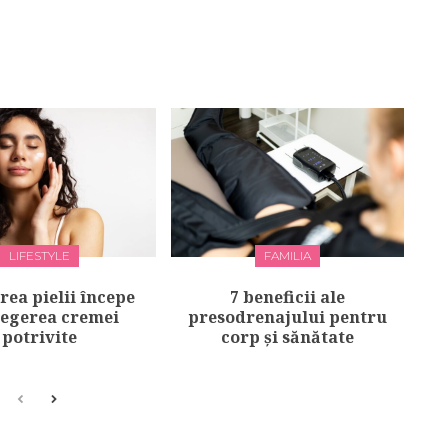
LIFESTYLE
FAMILIA
irea pielii începe
7 beneficii ale
legerea cremei
presodrenajului pentru
potrivite
corp și sănătate