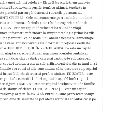
ță a unei mămici celebre – Elena Băsescu, într-un interviu
evistei Bebelu,vor fi puşi în temă cu ultimele tendinţe în
ete şi modă parcurgând atent şi rubricile permanente
ĂRINŢI CELEBRI – Cele mai cunoscute personalităţi mondene
tru a te îndruma, oferindu-ţi un sfat din experienţa lor de
EREA – este un capitol destinat celor 9 luni de viaţă
entate informaţii referitoare la simptomatologia primelor zile
lui pe parcursul celor nouă luni, analize necesare, alimentaţie,
u naştere. Tot aici puteti găsi informaţii preţioase dedicate
 postpartum. BEBELUŞUL ÎN PRIMUL ANIŞOR – este un capitol
lui. Alăptarea, scorul Apgar, îngrijirea bontului ombilical,
ea sunt doar câteva dintre cele mai captivante subcategorii.
capitol dedicat creşterii şi îngrijirii copilului din primul an şi
Mămicile vor reuşi să afle cum anume să se descurce cu propriul
că în aşa fel încât să crească perfect sănătos. EDUCAŢIE – este
re poţi afla cum să îţi educi copilul în aşa fel încât să poţi
e sigure. FAMILIA – este un capitol destinat vieţii de familie
gă de sfaturi eficiente. COPII TALENTAŢI – este un capitol
r valoroși ai țării. ÎNVAŢĂ SĂ PREVII! –sunt prezentate soluţii
robleme de sănătate ce pot afecta atât viaţa copiilor, cât şi pe