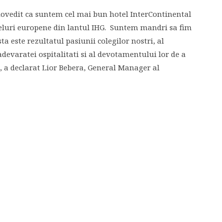
 dovedit ca suntem cel mai bun hotel InterContinental
eluri europene din lantul IHG.
Suntem mandri sa fim
ta este rezultatul pasiunii colegilor nostri, al
adevaratei ospitalitati si al devotamentului lor de a
”, a declarat Lior Bebera, General Manager al