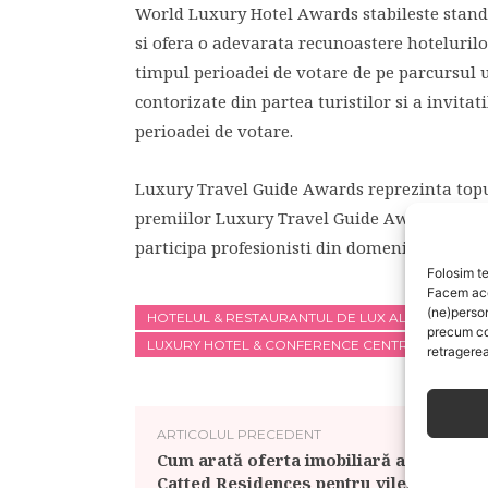
World Luxury Hotel Awards stabileste standa
si ofera o adevarata recunoastere hotelurilor 
timpul perioadei de votare de pe parcursul u
contorizate din partea turistilor si a invitati
perioadei de votare.
Luxury Travel Guide Awards reprezinta topul 
premiilor Luxury Travel Guide Awards intra i
participa profesionisti din domeniul industrie
Folosim te
Facem aces
(ne)perso
HOTELUL & RESTAURANTUL DE LUX AL ANULUI IN
precum co
LUXURY HOTEL & CONFERENCE CENTRE
retragerea
ARTICOLUL PRECEDENT
Cum arată oferta imobiliară a celor de 
Catted Residences pentru vilele din