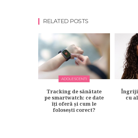
RELATED POSTS
ADOLESCENTI
Tracking de sănătate
Îngrij
pe smartwatch: ce date
cu a
îți oferă și cum le
folosești corect?