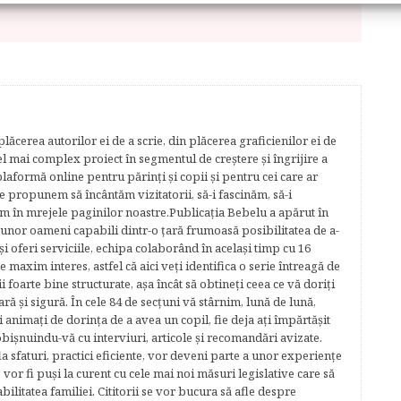
lăcerea autorilor ei de a scrie, din plăcerea graficienilor ei de
cel mai complex proiect în segmentul de creştere şi îngrijire a
plaformă online pentru părinţi şi copii şi pentru cei care ar
e propunem să încântăm vizitatorii, să-i fascinăm, să-i
m în mrejele paginilor noastre.​ Publicația Bebelu a apărut în
 unor oameni capabili dintr-o ţară frumoasă posibilitatea de a-
şi oferi serviciile, echipa colaborând în acelaşi timp cu 16
e maxim interes, astfel că aici veţi identifica o serie întreagă de
foarte bine structurate, aşa încât să obtineţi ceea ce vă doriţi
ară şi sigură. În cele 84 de secțuni vă stârnim, lună de lună,
ţi animaţi de dorinţa de a avea un copil, fie deja aţi împărtăşit
bişnuindu-vă cu interviuri, articole şi recomandări avizate.
la sfaturi, practici eficiente, vor deveni parte a unor experienţe
 vor fi puşi la curent cu cele mai noi măsuri legislative care să
abilitatea familiei. Cititorii se vor bucura să afle despre