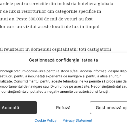
rdele pentru serviciile din industria hoteliera globala
de lux si resorturilor din categoriile specifice in
nui an. Peste 300,000 de mii de voturi au fost
lor care au vizitat aceste locatii de lux in timpul
reusitelor in domeniul ospitalitatii; toti castigatorii
ntr-un proces de jurizare foarte strict la care
Gestionează confidențialitatea ta
i ospitalitatii.
hnologii precum cookie-urile pentru a stoca și/sau accesa informații despre dispo
t lucru pentru a îmbunătăți experiența de navigare și pentru a afișa anunțuri
nalizate. Consimțământul pentru aceste tehnologii ne va permite să procesăm da
 ROMANIA
INTERCONTINENTAL BUCURESTI
mportamentul de navigare sau ID-uri unice pe acest site. Neconsimțământul sa
 consimțământului pot afecta negativ anumite caracteristici și funcții.
Acceptă
Refuză
Gestionează op
ARTICOLUL URMĂTOR
la
Magia sarbatorilor de iarna a cuprins
Cookie Policy
Privacy Statement
Unirea Shopping Center!