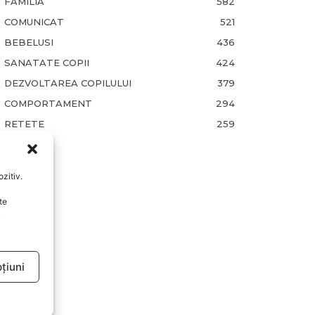
FAMILIA
582
COMUNICAT
521
BEBELUSI
436
SANATATE COPII
424
DEZVOLTAREA COPILULUI
379
COMPORTAMENT
294
RETETE
259
zitiv.
te
u
țiuni