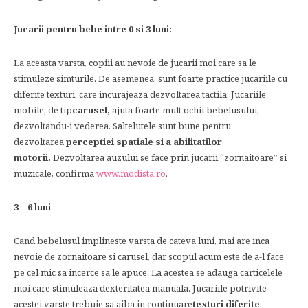
Jucarii pentru bebe intre 0 si 3 luni:
La aceasta varsta, copiii au nevoie de jucarii moi care sa le
stimuleze simturile. De asemenea, sunt foarte practice jucariile cu
diferite texturi, care incurajeaza dezvoltarea tactila. Jucariile
mobile, de tip
carusel,
ajuta foarte mult ochii bebelusului,
dezvoltandu-i vederea. Saltelutele sunt bune pentru
dezvoltarea
perceptiei spatiale si a abilitatilor
motorii.
Dezvoltarea auzului se face prin jucarii “zornaitoare” si
muzicale, confirma
www.modista.ro
.
3 – 6 luni
Cand bebelusul implineste varsta de cateva luni, mai are inca
nevoie de zornaitoare si carusel, dar scopul acum este de a-l face
pe cel mic sa incerce sa le apuce. La acestea se adauga carticelele
moi care stimuleaza dexteritatea manuala. Jucariile potrivite
acestei varste trebuie sa aiba in continuare
texturi diferite
.