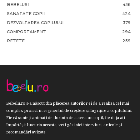
BEBELUSI
436
SANATATE COPII
424
DEZVOLTAREA COPILULUI
379
COMPORTAMENT
294
RETETE
259
Bebelu.ro s-a născut din plăcerea autorilor ei de a realiza cel mai
complex proiect în segmentul de creştere şi îngrijire a copilulului.
Fie că sunteţi animaţi de dorinţa de a avea un copil, fie deja aţi
împărtăşit bucuria aceasta, veți găsi aici interviuri, articole şi
recomandări avizate.