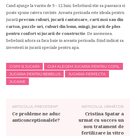
Cand ajunge la varsta de 9 – 12 luni, bebelusul stie sa paseasca si
poate spune cateva cuvinte. Aceasta perioada este ideala pentru
jucarii
precum cuburi, jucarii cantatoare, carti moi sau din
carton, puzzle-uri, cuburi din lemn, mingi, jucarii de plus
pentru confort si jucarii de constructie
. De asemenea,
bebelusii adora sa faca baie in aceasta perioada, fiind indicat sa
investesti in jucarii speciale pentru apa.
COPII SI JUCARII
CUM ALEGEM JUCARIA PENTRU COPIL
JUCARIA PENTRU BEBELUS
JUCARIA PERFECTA
JUCARIE
ARTICOLUL PRECEDENT
ARTICOLUL URMĂTOR
Ce probleme ne aduc
Cristina Spatar a
anticonceptionalele?
urmat cu succes un
nou tratament de
fertilizare in vitro