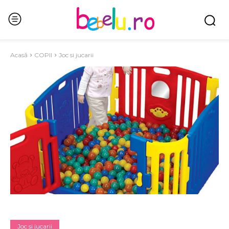
Acasă
COPII
Joc si jucarii
Joc si jucarii