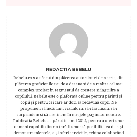
REDACTIA BEBELU
Bebelu.ro s-a născut din plăcerea autorilor ei de a scrie, din
plăcerea graficienilor ei de a desena şi de a realiza cel mai
complex proiect în segmentul de creştere şi îngrijire a
copilului. Bebelu este o plaformă online pentru părinţi şi
copii şi pentru cei care ar dori să redevină copii. Ne
propunem să încântăm vizitatorii, să-i fascinăm, să-i
surprindem şi să-i reţinem în mrejele paginilor noastre.​
Publicația Bebelu a apărut în anul 2014, pentru a oferi unor
oameni capabili dintr-o ţară frumoasă posibilitatea de a-şi
demonstra talentele, a-şi oferi serviciile, echipa colaborând