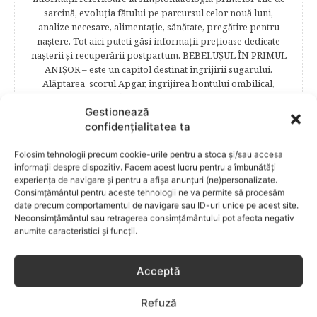
sarcină, evoluţia fătului pe parcursul celor nouă luni,
analize necesare, alimentaţie, sănătate, pregătire pentru
naştere. Tot aici puteti găsi informaţii preţioase dedicate
naşterii şi recuperării postpartum. BEBELUŞUL ÎN PRIMUL
ANIŞOR – este un capitol destinat îngrijirii sugarului.
Alăptarea, scorul Apgar, îngrijirea bontului ombilical,
prima băiţă, diversificarea sunt doar câteva dintre cele mai
Gestionează
captivante subcategorii. COPILUL 1-6 ANI – este un capitol
dedicat creşterii şi îngrijirii copilului din primul an şi până
confidențialitatea ta
la vârsta şcolară. Mămicile vor reuşi să afle cum anume să
se descurce cu propriul copil, cum să îl îngrijească în aşa fel
Folosim tehnologii precum cookie-urile pentru a stoca și/sau accesa
informații despre dispozitiv. Facem acest lucru pentru a îmbunătăți
încât să crească perfect sănătos. EDUCAŢIE – este un capitol
experiența de navigare și pentru a afișa anunțuri (ne)personalizate.
captivant în care poţi afla cum să îţi educi copilul în aşa fel
Consimțământul pentru aceste tehnologii ne va permite să procesăm
încât să poţi obţine performanţe şcolare sigure. FAMILIA –
date precum comportamentul de navigare sau ID-uri unice pe acest site.
este un capitol destinat vieţii de familie ce conţine o serie
Neconsimțământul sau retragerea consimțământului pot afecta negativ
întreagă de sfaturi eficiente. COPII TALENTAŢI – este un
anumite caracteristici și funcții.
capitol fascinant dedicat copiilor valoroși ai țării. ÎNVAŢĂ
SĂ PREVII! –sunt prezentate soluţii de prevenire a
anumitor probleme de sănătate ce pot afecta atât viaţa
Acceptă
copiilor, cât şi pe cea a părinţilor.
Refuză