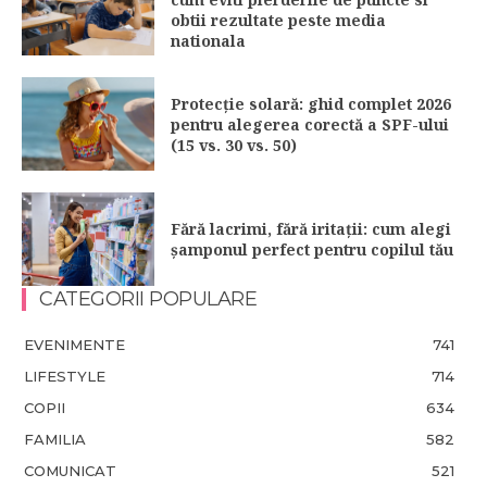
obtii rezultate peste media
nationala
Protecție solară: ghid complet 2026
pentru alegerea corectă a SPF-ului
(15 vs. 30 vs. 50)
Fără lacrimi, fără iritații: cum alegi
șamponul perfect pentru copilul tău
CATEGORII POPULARE
EVENIMENTE
741
LIFESTYLE
714
COPII
634
FAMILIA
582
COMUNICAT
521