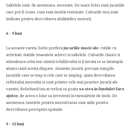
Saltelele sunt, de asemenea, necesare. De mare folos sunt jucariile
care pot fi roase, cum sunt inelele texturate. Cuburile moi sunt
indicate pentru dezvoltarea abilitatilor motorii.
6 – 9 luni
La aceasta varsta, bebe prefera
jucariile muzicale
, cutiile cu
activitati, statiile (masutele active) si saltelele. Cuburile clasice ii
stimuleaza celui mic simtul echilibrului si il invata ce se intampla
atunci cand acesta dispare. Anumite jucarii, precum mingile,
jucariile care se trag si cele care se imping, ajuta dezvoltarea
reflexului mersului si sunt printre cele mai practice jucarii ale
varstei. Bebelusul tau ar trebui sa poata
sa stea in fundulet fara
ajutor,
de aceea e bine sa investesti in turnuletele de inele. De
asemenea, tunelele pentru mersul taras sunt utile pentru
dezvoltarea perceptiei spatiale.
9 – 12 luni