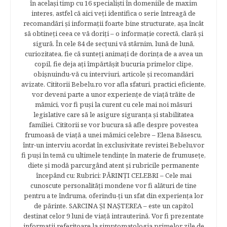
în acelaşi timp cu 16 specialişti în domeniile de maxim
interes, astfel că aici veţi identifica o serie întreagă de
recomandări şi informaţii foarte bine structurate, aşa încât
să obtineţi ceea ce vă doriţi – o informaţie corectă, clară şi
sigură. În cele 84 de secțuni vă stârnim, lună de lună,
curiozitatea, fie că sunteţi animaţi de dorinţa de a avea un
copil, fie deja aţi împărtăşit bucuria primelor clipe,
obişnuindu-vă cu interviuri, articole şi recomandări
avizate. Cititorii Bebelu.ro vor afla sfaturi, practici eficiente,
vor deveni parte a unor experienţe de viaţă trăite de
mămici, vor fi puşi la curent cu cele mai noi măsuri
legislative care să le asigure siguranţa şi stabilitatea
familiei. Cititorii se vor bucura să afle despre povestea
frumoasă de viață a unei mămici celebre – Elena Băsescu,
într-un interviu acordat în exclusivitate revistei Bebelu,vor
fi puşi în temă cu ultimele tendinţe în materie de frumuseţe,
diete şi modă parcurgând atent şi rubricile permanente
începând cu: Rubrici: PĂRINŢI CELEBRI – Cele mai
cunoscute personalităţi mondene vor fi alături de tine
pentru a te îndruma, oferindu-ţi un sfat din experienţa lor
de părinte. SARCINA ŞI NAŞTEREA – este un capitol
destinat celor 9 luni de viaţă intrauterină. Vor fi prezentate
informaţii referitoare la simptomatologia primelor zile de