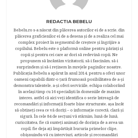
REDACTIA BEBELU
Bebelu.ro s-a născut din plăcerea autorilor ei de a scrie, din
plăcerea graficienilor ei de a desena şi de a realiza cel mai
complex proiect în segmentul de creştere şi îngrijire a
copilului. Bebelu este o plaformă online pentru părinţi şi
copii şi pentru cei care ar dori să redevină copii. Ne
propunem să încântăm vizitatorii, să-i fascinăm, să-i
surprindem şi să-i reţinem în mrejele paginilor noastre.​
Publicația Bebelu a apărut în anul 2014, pentru a oferi unor
oameni capabili dintr-o ţară frumoasă posibilitatea de a-şi
demonstra talentele, a-şi oferi serviciile, echipa colaborând
în acelaşi timp cu 16 specialişti în domeniile de maxim
interes, astfel că aici veţi identifica o serie întreagă de
recomandări şi informaţii foarte bine structurate, aşa încât
să obtineţi ceea ce vă doriţi – o informaţie corectă, clară şi
sigură. În cele 84 de secțuni vă stârnim, lună de lună,
curiozitatea, fie că sunteţi animaţi de dorinţa de a avea un
copil, fie deja aţi împărtăşit bucuria primelor clipe,
obişnuindu-vă cu interviuri, articole şi recomandări