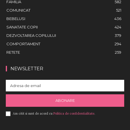
FAMILIA
582
COMUNICAT
521
BEBELUSI
436
SANATATE COPII
424
DEZVOLTAREA COPILULUI
379
COMPORTAMENT
294
RETETE
259
NEWSLETTER
ABONARE
Am citit si sunt de acord cu
Politica de confidentialitate
.