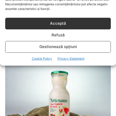
Neconsimțământul sau retragerea consimțământului pot afecta negativ
anumite caracteristici și funcții.
Acceptă
Refuză
Gestionează opțiuni
COPII
Semne care pot indica necesitatea unui
Cookie Policy
Privacy Statement
consult de ortopedie pediatrică