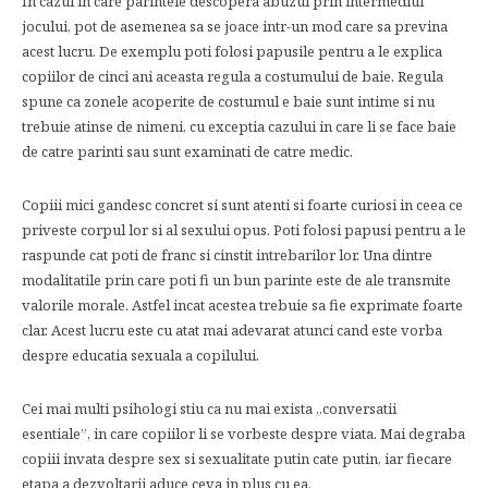
In cazul in care parintele descopera abuzul prin intermediul
jocului, pot de asemenea sa se joace intr-un mod care sa previna
acest lucru. De exemplu poti folosi papusile pentru a le explica
copiilor de cinci ani aceasta regula a costumului de baie. Regula
spune ca zonele acoperite de costumul e baie sunt intime si nu
trebuie atinse de nimeni, cu exceptia cazului in care li se face baie
de catre parinti sau sunt examinati de catre medic.
Copiii mici gandesc concret si sunt atenti si foarte curiosi in ceea ce
priveste corpul lor si al sexului opus. Poti folosi papusi pentru a le
raspunde cat poti de franc si cinstit intrebarilor lor. Una dintre
modalitatile prin care poti fi un bun parinte este de ale transmite
valorile morale. Astfel incat acestea trebuie sa fie exprimate foarte
clar. Acest lucru este cu atat mai adevarat atunci cand este vorba
despre educatia sexuala a copilului.
Cei mai multi psihologi stiu ca nu mai exista „conversatii
esentiale”, in care copiilor li se vorbeste despre viata. Mai degraba
copiii invata despre sex si sexualitate putin cate putin, iar fiecare
etapa a dezvoltarii aduce ceva in plus cu ea.