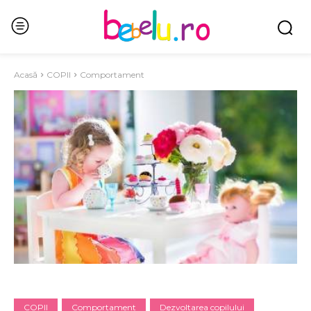
Acasă
COPII
Comportament
COPII
Comportament
Dezvoltarea copilului