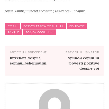
Sursa: Limbajul secret al copiilor, Lawrence E. Shapiro
COPIL
DEZVOLTAREA COPILULUI
EDUCATIE
FAMILIE
JOACA COPILULUI
ARTICOLUL PRECEDENT
ARTICOLUL URMĂTOR
Intrebari despre
Spune-i copilului
somnul bebelusului
povesti pozitive
despre voi