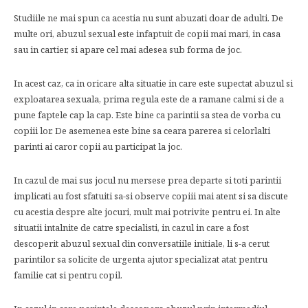
Studiile ne mai spun ca acestia nu sunt abuzati doar de adulti. De
multe ori, abuzul sexual este infaptuit de copii mai mari, in casa
sau in cartier, si apare cel mai adesea sub forma de joc.
In acest caz, ca in oricare alta situatie in care este supectat abuzul si
exploatarea sexuala, prima regula este de a ramane calmi si de a
pune faptele cap la cap. Este bine ca parintii sa stea de vorba cu
copiii lor. De asemenea este bine sa ceara parerea si celorlalti
parinti ai caror copii au participat la joc.
In cazul de mai sus jocul nu mersese prea departe si toti parintii
implicati au fost sfatuiti sa-si observe copiii mai atent si sa discute
cu acestia despre alte jocuri, mult mai potrivite pentru ei. In alte
situatii intalnite de catre specialisti, in cazul in care a fost
descoperit abuzul sexual din conversatiile initiale, li s-a cerut
parintilor sa solicite de urgenta ajutor specializat atat pentru
familie cat si pentru copil.