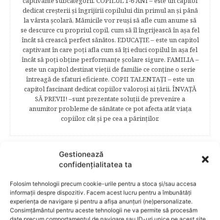
captivante subcategorii. COPILUL 1-6 ANI – este un capitol
dedicat creşterii şi îngrijirii copilului din primul an şi până
la vârsta şcolară. Mămicile vor reuşi să afle cum anume să
se descurce cu propriul copil, cum să îl îngrijească în aşa fel
încât să crească perfect sănătos. EDUCAŢIE – este un capitol
captivant în care poţi afla cum să îţi educi copilul în aşa fel
încât să poţi obţine performanţe şcolare sigure. FAMILIA –
este un capitol destinat vieţii de familie ce conţine o serie
întreagă de sfaturi eficiente. COPII TALENTAŢI – este un
capitol fascinant dedicat copiilor valoroși ai țării. ÎNVAŢĂ
SĂ PREVII! –sunt prezentate soluţii de prevenire a
anumitor probleme de sănătate ce pot afecta atât viaţa
copiilor, cât şi pe cea a părinţilor.
Gestionează
RELATED POSTS
confidențialitatea ta
Folosim tehnologii precum cookie-urile pentru a stoca și/sau accesa
informații despre dispozitiv. Facem acest lucru pentru a îmbunătăți
experiența de navigare și pentru a afișa anunțuri (ne)personalizate.
Consimțământul pentru aceste tehnologii ne va permite să procesăm
date precum comportamentul de navigare sau ID-uri unice pe acest site.