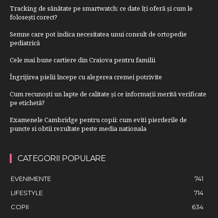
Tracking de sănătate pe smartwatch: ce date îți oferă și cum le
folosești corect?
Semne care pot indica necesitatea unui consult de ortopedie
pediatrică
Cele mai bune cartiere din Craiova pentru familii
Îngrijirea pielii începe cu alegerea cremei potrivite
Cum recunoști un lapte de calitate și ce informații merită verificate
pe etichetă?
Examenele Cambridge pentru copii: cum eviti pierderile de
puncte si obtii rezultate peste media nationala
CATEGORII POPULARE
EVENIMENTE
741
LIFESTYLE
714
COPII
634