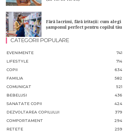
Fără lacrimi, fără iritații: cum alegi
șamponul perfect pentru copilul tău
CATEGORII POPULARE
EVENIMENTE
741
LIFESTYLE
714
COPII
634
FAMILIA
582
COMUNICAT
521
BEBELUSI
436
SANATATE COPII
424
DEZVOLTAREA COPILULUI
379
COMPORTAMENT
294
RETETE
259