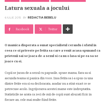
Latura sexuala a jocului
6 IULIE 2015
BY
REDACTIA BEBELU
Facebook
Twitter
O mamica disperata a sunat specialistul cerandu-i sfatul in
ceea ce oi priveste pe fetita sa care a venit acasa spunand ca
prietenii sai se joaca de-a sexul si ca nu o lasa si pe ea sa se
joace cu ei.
Copii se jucau de-a sexul cu papusile, spuse mama, fara sa-si
ascunda teama si panica din voce. Insa fetita sa i-a spus ca una
dintre fetite era si ea dezbracata, asadar nu a stiut exact ce se
petrecuse acolo. Ingrijorarea acestei mame este indreptatita.
Statisticile ne arata ca zeci de mii de copii sunt abuzati fizic in
fiecare an, cele mai multe fiind fetite.