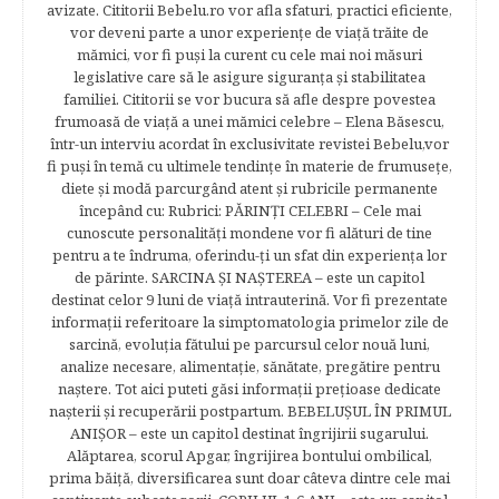
avizate. Cititorii Bebelu.ro vor afla sfaturi, practici eficiente,
vor deveni parte a unor experienţe de viaţă trăite de
mămici, vor fi puşi la curent cu cele mai noi măsuri
legislative care să le asigure siguranţa şi stabilitatea
familiei. Cititorii se vor bucura să afle despre povestea
frumoasă de viață a unei mămici celebre – Elena Băsescu,
într-un interviu acordat în exclusivitate revistei Bebelu,vor
fi puşi în temă cu ultimele tendinţe în materie de frumuseţe,
diete şi modă parcurgând atent şi rubricile permanente
începând cu: Rubrici: PĂRINŢI CELEBRI – Cele mai
cunoscute personalităţi mondene vor fi alături de tine
pentru a te îndruma, oferindu-ţi un sfat din experienţa lor
de părinte. SARCINA ŞI NAŞTEREA – este un capitol
destinat celor 9 luni de viaţă intrauterină. Vor fi prezentate
informaţii referitoare la simptomatologia primelor zile de
sarcină, evoluţia fătului pe parcursul celor nouă luni,
analize necesare, alimentaţie, sănătate, pregătire pentru
naştere. Tot aici puteti găsi informaţii preţioase dedicate
naşterii şi recuperării postpartum. BEBELUŞUL ÎN PRIMUL
ANIŞOR – este un capitol destinat îngrijirii sugarului.
Alăptarea, scorul Apgar, îngrijirea bontului ombilical,
prima băiţă, diversificarea sunt doar câteva dintre cele mai