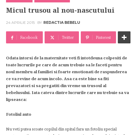
Micul trusou al nou-nascutului
24 APRILIE 2015
BY
REDACTIA BEBELU
Facebook
Twitter
Pinterest
Odata intorsi de la maternitate veti fi intotdeuna colpesiti de
toate lucrurile pe care de acum trebuie sa le faceti pentru
noul membru al familiei si foarte emotionati de raspunderea
ce va revine de acum incolo. Asa ca este bine sa fiti
prevazatori si sa pregatiti din vreme un trusoul al
bebelusului. Iata cateva dintre lucrurile care nu trebuie sa va
lipseasca:
Fotoliul auto
Nu veti putea scoate copilul din spital fara un fotoliu special