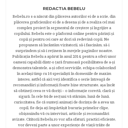
REDACTIA BEBELU
Bebelu.ro s-a născut din plăcerea autorilor ei de a scrie, din
plăcerea graficienilor ei de a desena şi de a realiza cel mai
complex proiect în segmentul de creştere şi îngrijire a
copilului. Bebelu este o plaformă online pentru părinţi şi
copii şi pentru cei care ar dori să redevină copii. Ne
propunem să încântăm vizitatorii, să-i fascinăm, să-i
surprindem şi să-i reţinem în mrejele paginilor noastre.​
Publicația Bebelu a apărut în anul 2014, pentru a oferi unor
oameni capabili dintr-o ţară frumoasă posibilitatea de a-şi
demonstra talentele, a-şi oferi serviciile, echipa colaborând
în acelaşi timp cu 16 specialişti în domeniile de maxim
interes, astfel că aici veţi identifica o serie întreagă de
recomandări şi informaţii foarte bine structurate, aşa încât
să obtineţi ceea ce vă doriţi – o informaţie corectă, clară şi
sigură. În cele 84 de secțuni vă stârnim, lună de lună,
curiozitatea, fie că sunteţi animaţi de dorinţa de a avea un
copil, fie deja aţi împărtăşit bucuria primelor clipe,
obişnuindu-vă cu interviuri, articole şi recomandări
avizate. Cititorii Bebelu.ro vor afla sfaturi, practici eficiente,
vor deveni parte a unor experienţe de viaţă trăite de