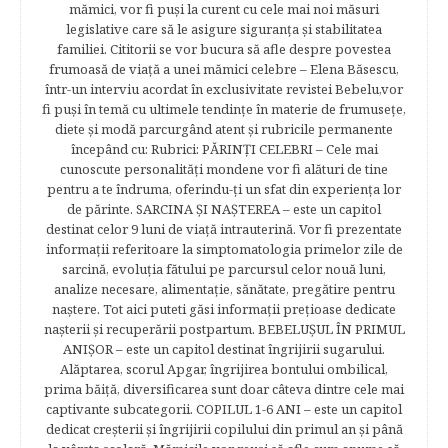
mămici, vor fi puşi la curent cu cele mai noi măsuri
legislative care să le asigure siguranţa şi stabilitatea
familiei. Cititorii se vor bucura să afle despre povestea
frumoasă de viață a unei mămici celebre – Elena Băsescu,
într-un interviu acordat în exclusivitate revistei Bebelu,vor
fi puşi în temă cu ultimele tendinţe în materie de frumuseţe,
diete şi modă parcurgând atent şi rubricile permanente
începând cu: Rubrici: PĂRINŢI CELEBRI – Cele mai
cunoscute personalităţi mondene vor fi alături de tine
pentru a te îndruma, oferindu-ţi un sfat din experienţa lor
de părinte. SARCINA ŞI NAŞTEREA – este un capitol
destinat celor 9 luni de viaţă intrauterină. Vor fi prezentate
informaţii referitoare la simptomatologia primelor zile de
sarcină, evoluţia fătului pe parcursul celor nouă luni,
analize necesare, alimentaţie, sănătate, pregătire pentru
naştere. Tot aici puteti găsi informaţii preţioase dedicate
naşterii şi recuperării postpartum. BEBELUŞUL ÎN PRIMUL
ANIŞOR – este un capitol destinat îngrijirii sugarului.
Alăptarea, scorul Apgar, îngrijirea bontului ombilical,
prima băiţă, diversificarea sunt doar câteva dintre cele mai
captivante subcategorii. COPILUL 1-6 ANI – este un capitol
dedicat creşterii şi îngrijirii copilului din primul an şi până