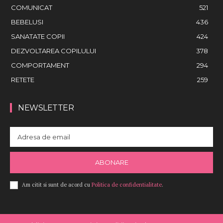
COMUNICAT
521
BEBELUSI
436
SANATATE COPII
424
DEZVOLTAREA COPILULUI
378
COMPORTAMENT
294
RETETE
259
NEWSLETTER
ABONARE
Am citit si sunt de acord cu
Politica de confidentialitate
.