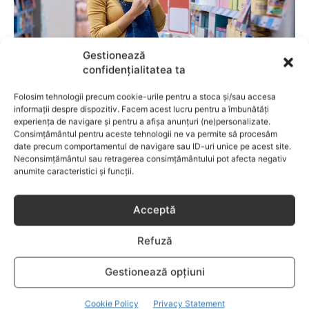
Gestionează
confidențialitatea ta
Folosim tehnologii precum cookie-urile pentru a stoca și/sau accesa
BEBELUSI
informații despre dispozitiv. Facem acest lucru pentru a îmbunătăți
experiența de navigare și pentru a afișa anunțuri (ne)personalizate.
Fără lacrimi, fără iritații: cum alegi
Consimțământul pentru aceste tehnologii ne va permite să procesăm
șamponul perfect pentru copilul tău
date precum comportamentul de navigare sau ID-uri unice pe acest site.
Neconsimțământul sau retragerea consimțământului pot afecta negativ
anumite caracteristici și funcții.
Acceptă
Refuză
Gestionează opțiuni
Cookie Policy
Privacy Statement