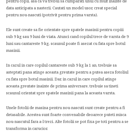
pentru copii, asa ca va trebui sa cumparati unul cu mult inainte de
data anticipata a nasterii. Cautati un model usor, creat special
pentru nou-nascuti (potrivit pentru prima varsta).
Ele sunt create sa fie orientate spre spatele masinii pentru copiii
sub 9 kg sau 9 luni de viata. Atunci cand copilul trece de varsta de 9
luni sau cantareste 9 kg, scaunul poate fi asezat cu fata spre botul
masinii.
In cazul in care copilul cantareste sub 9 kg la 1 an, trebuie sa
asteptati pana atinge aceasta greutate pentru a putea aseza fotoliul
cu fata spre botul masinii. Dar, in cazul in care copilul atinge
aceasta greutate inainte de prima aniversare, trebuie sa tineti
scaunul orientat spre spatele masinii pana la aceasta varsta.
Unele fotolii de masina pentru nou-nascuti sunt create pentru a fi
detasabile. Acestea sunt foarte convenabile deoarece puteti misca
nou-nascutul fara a-l trezi. Alte fotolii se pot fixa pe toti pentru a se
transforma in carucior.