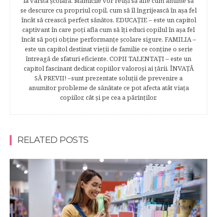
la vârsta şcolară. Mămicile vor reuşi să afle cum anume să
se descurce cu propriul copil, cum să îl îngrijească în aşa fel
încât să crească perfect sănătos. EDUCAŢIE – este un capitol
captivant în care poţi afla cum să îţi educi copilul în aşa fel
încât să poţi obţine performanţe şcolare sigure. FAMILIA –
este un capitol destinat vieţii de familie ce conţine o serie
întreagă de sfaturi eficiente. COPII TALENTAŢI – este un
capitol fascinant dedicat copiilor valoroși ai țării. ÎNVAŢĂ
SĂ PREVII! –sunt prezentate soluţii de prevenire a
anumitor probleme de sănătate ce pot afecta atât viaţa
copiilor, cât şi pe cea a părinţilor.
RELATED POSTS