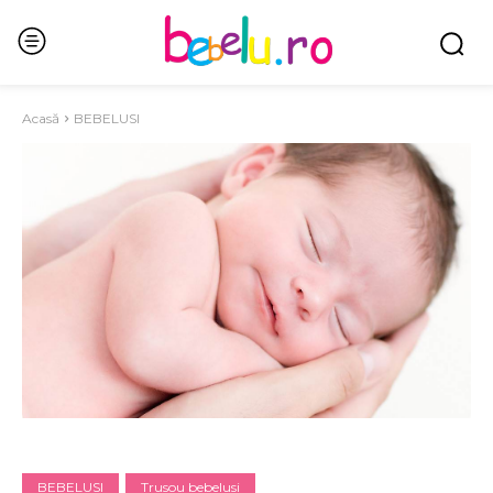
Acasă
BEBELUSI
BEBELUSI
Trusou bebelusi