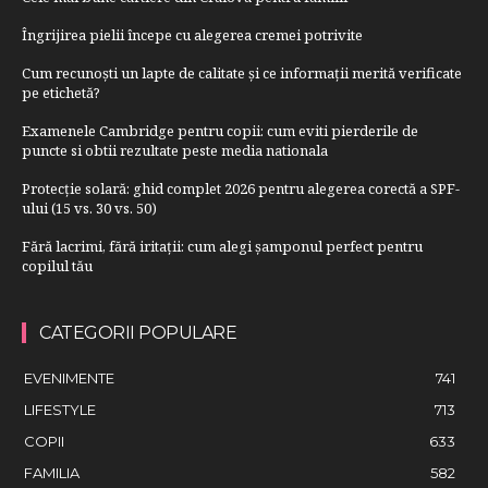
Îngrijirea pielii începe cu alegerea cremei potrivite
Cum recunoști un lapte de calitate și ce informații merită verificate
pe etichetă?
Examenele Cambridge pentru copii: cum eviti pierderile de
puncte si obtii rezultate peste media nationala
Protecție solară: ghid complet 2026 pentru alegerea corectă a SPF-
ului (15 vs. 30 vs. 50)
Fără lacrimi, fără iritații: cum alegi șamponul perfect pentru
copilul tău
CATEGORII POPULARE
EVENIMENTE
741
LIFESTYLE
713
COPII
633
FAMILIA
582