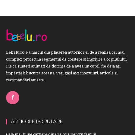
Bebelu.ro s-a născut din plăcerea autorilor ei de a realiza cel mai
complex proiect în segmentul de creştere şi îngrijire a copilulului.
Fie că sunteţi animaţi de dorinţa de a avea un copil, fie deja aţi
împărtăşit bucuria aceasta, veți găsi aici interviuri, articole şi
recomandări avizate.
ARTICOLE POPULARE
Cele mai bune cartiere din Craiova pentru familii