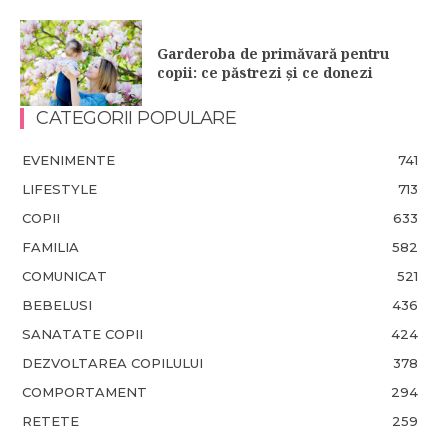
Garderoba de primăvară pentru
copii: ce păstrezi și ce donezi
CATEGORII POPULARE
EVENIMENTE
741
LIFESTYLE
713
COPII
633
FAMILIA
582
COMUNICAT
521
BEBELUSI
436
SANATATE COPII
424
DEZVOLTAREA COPILULUI
378
COMPORTAMENT
294
RETETE
259