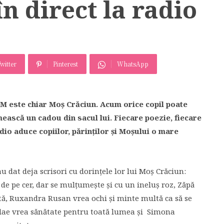
n direct la radio
witter
Pinterest
WhatsApp
FM este chiar Moş Crăciun. Acum orice copil poate
mească un cadou din sacul lui. Fiecare poezie, fiecare
adio aduce copiilor, părinţilor şi Moşului o mare
au dat deja scrisori cu dorinţele lor lui Moş Crăciun:
a de pe cer, dar se mulţumeşte şi cu un ineluş roz, Zăpă
tă, Ruxandra Rusan vrea ochi şi minte multă ca să se
ulae vrea sănătate pentru toată lumea şi Simona