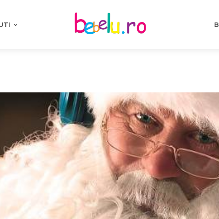
UTI
B