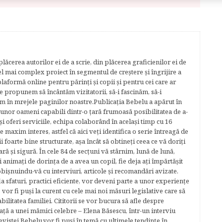
lăcerea autorilor ei de a scrie, din plăcerea graficienilor ei de
cel mai complex proiect în segmentul de creştere şi îngrijire a
plaformă online pentru părinţi şi copii şi pentru cei care ar
e propunem să încântăm vizitatorii, să-i fascinăm, să-i
m în mrejele paginilor noastre.​ Publicația Bebelu a apărut în
 unor oameni capabili dintr-o ţară frumoasă posibilitatea de a-
şi oferi serviciile, echipa colaborând în acelaşi timp cu 16
e maxim interes, astfel că aici veţi identifica o serie întreagă de
foarte bine structurate, aşa încât să obtineţi ceea ce vă doriţi
ară şi sigură. În cele 84 de secțuni vă stârnim, lună de lună,
ţi animaţi de dorinţa de a avea un copil, fie deja aţi împărtăşit
bişnuindu-vă cu interviuri, articole şi recomandări avizate.
la sfaturi, practici eficiente, vor deveni parte a unor experienţe
 vor fi puşi la curent cu cele mai noi măsuri legislative care să
abilitatea familiei. Cititorii se vor bucura să afle despre
ță a unei mămici celebre – Elena Băsescu, într-un interviu
evistei Bebelu,vor fi puşi în temă cu ultimele tendinţe în