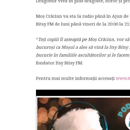
Dragomir vrea în plus dragoste, noroc şi pro
Moş Crăciun va sta la radio până în Ajun de Cr
Bitsy FM de luni până vineri de la 20:00 la 21
“
Toţi
copiii
î
l
aşteaptă
pe Mo
ş
Crăciun
, vor s
ă
bucuroşi
ca
Moşul
a ales s
ă
vin
ă
la Itsy Bits
bucurie
î
n familiile
ascultătorilor
ş
i le face
fondator Itsy Bitsy FM.
Pentru mai multe informaţii accesaţi
www.it
P
l
a
y
e