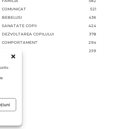
FAMILIA
582
COMUNICAT
521
BEBELUSI
436
SANATATE COPII
424
DEZVOLTAREA COPILULUI
378
COMPORTAMENT
294
RETETE
259
zitiv.
te
u
țiuni