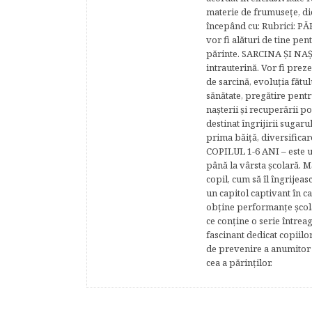
materie de frumuseţe, di
începând cu: Rubrici: P
vor fi alături de tine pen
părinte. SARCINA ŞI NAŞT
intrauterină. Vor fi prez
de sarcină, evoluţia fătu
sănătate, pregătire pentr
naşterii şi recuperării
destinat îngrijirii sugaru
prima băiţă, diversificar
COPILUL 1-6 ANI – este un 
până la vârsta şcolară. 
copil, cum să îl îngrijeas
un capitol captivant în ca
obţine performanţe şcolar
ce conţine o serie întrea
fascinant dedicat copiilo
de prevenire a anumitor p
cea a părinţilor.