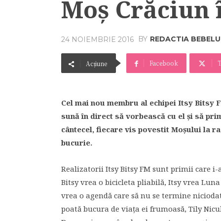
Moş Crăciun î
BY
REDACTIA BEBELU
24 NOIEMBRIE 2016
Facebook
T
Acțiune
Cel mai nou membru al echipei Itsy Bitsy 
sună în direct să vorbească cu el şi să pri
cântecel, fiecare vis povestit Moşului la r
bucurie.
Realizatorii Itsy Bitsy FM sunt primii care i-
Bitsy vrea o bicicleta pliabilă, Itsy vrea Lun
vrea o agendă care să nu se termine nicioda
poată bucura de viaţa ei frumoasă, Tily Nic