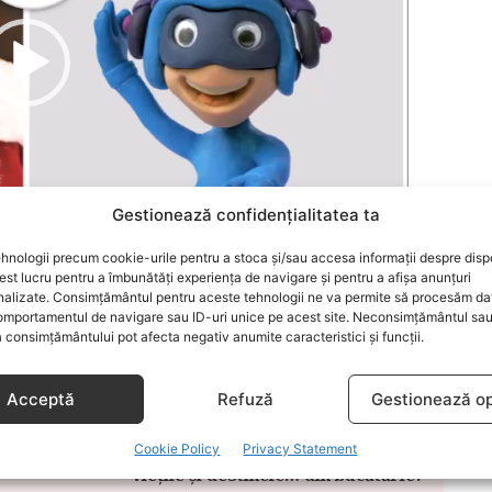
Gestionează confidențialitatea ta
hnologii precum cookie-urile pentru a stoca și/sau accesa informații despre dispo
01:06
t lucru pentru a îmbunătăți experiența de navigare și pentru a afișa anunțuri
nalizate. Consimțământul pentru aceste tehnologii ne va permite să procesăm da
mportamentul de navigare sau ID-uri unice pe acest site. Neconsimțământul sa
IO
 consimțământului pot afecta negativ anumite caracteristici și funcții.
Acceptă
Refuză
Gestionează op
ARTICOLUL URMĂTOR
Cookie Policy
Privacy Statement
Thermomix®, aparatul care schimbă
vieţile şi destinele… din bucătărie!