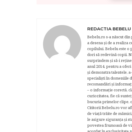
REDACTIA BEBELU
Bebelu.ro s-a născut din p
a desena şi de a realiza 
copilului. Bebelu este o 
dori să redevină copii. N
surprindem şi să-i reţine
anul 2014, pentru a oferi
şi demonstra talentele, a-
specialişti în domeniile d
recomandări şi informaţii 
– o informaţie corectă, cl
curiozitatea, fie că sunte
bucuria primelor clipe, o
Cititorii Bebelu.ro vor af
de viaţă trăite de mămici,
le asigure siguranţa şi st
povestea frumoasă de via
acordat în exclusivitate r