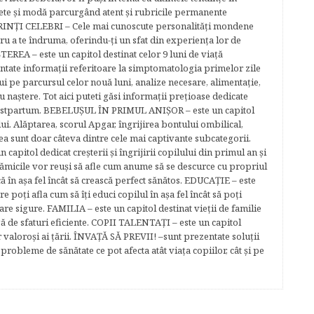
ete şi modă parcurgând atent şi rubricile permanente
ĂRINŢI CELEBRI – Cele mai cunoscute personalităţi mondene
tru a te îndruma, oferindu-ţi un sfat din experienţa lor de
EREA – este un capitol destinat celor 9 luni de viaţă
entate informaţii referitoare la simptomatologia primelor zile
lui pe parcursul celor nouă luni, analize necesare, alimentaţie,
u naştere. Tot aici puteti găsi informaţii preţioase dedicate
 postpartum. BEBELUŞUL ÎN PRIMUL ANIŞOR – este un capitol
lui. Alăptarea, scorul Apgar, îngrijirea bontului ombilical,
ea sunt doar câteva dintre cele mai captivante subcategorii.
capitol dedicat creşterii şi îngrijirii copilului din primul an şi
Mămicile vor reuşi să afle cum anume să se descurce cu propriul
că în aşa fel încât să crească perfect sănătos. EDUCAŢIE – este
re poţi afla cum să îţi educi copilul în aşa fel încât să poţi
e sigure. FAMILIA – este un capitol destinat vieţii de familie
gă de sfaturi eficiente. COPII TALENTAŢI – este un capitol
r valoroși ai țării. ÎNVAŢĂ SĂ PREVII! –sunt prezentate soluţii
robleme de sănătate ce pot afecta atât viaţa copiilor, cât şi pe