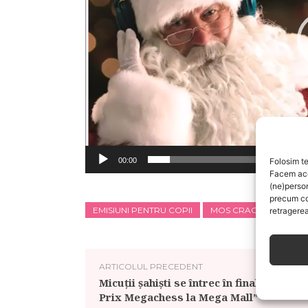
r
v
i
d
e
o
Folosim te
00:00
Facem aces
(ne)perso
precum co
EMISIUNI PENTRU COPII
MOS CRACIUN
RAD
retragerea
ARTICOLUL PRECEDENT
Micuții șahiști se întrec în finala „Grand
Prix Megachess la Mega Mall”