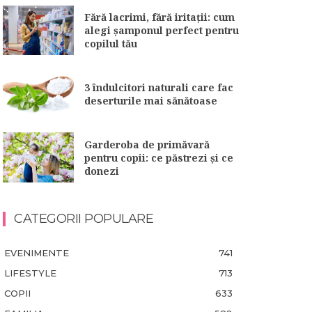
Fără lacrimi, fără iritații: cum
alegi șamponul perfect pentru
copilul tău
3 îndulcitori naturali care fac
deserturile mai sănătoase
Garderoba de primăvară
pentru copii: ce păstrezi și ce
donezi
CATEGORII POPULARE
EVENIMENTE
741
LIFESTYLE
713
COPII
633