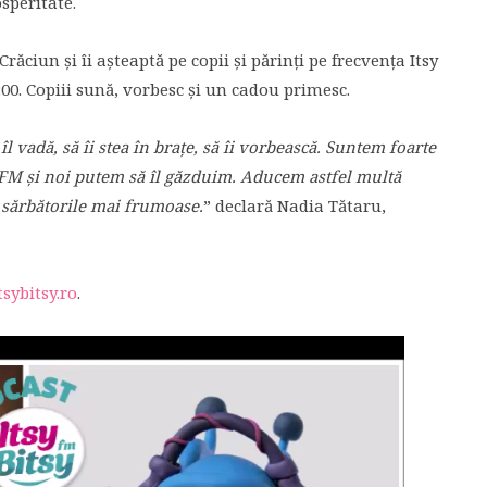
speritate.
ăciun şi îi aşteaptă pe copii şi părinţi pe frecvenţa Itsy
:00. Copiii sună, vorbesc şi un cadou primesc.
î
l vad
ă
, s
ă
î
i stea
î
n
braţe
, s
ă
î
i
vorbească.
Suntem foarte
y FM
ş
i noi putem s
ă
î
l
găzduim.
Aducem astfel mult
ă
m
sărbătorile
mai frumoase.
” declară Nadia Tătaru,
sybitsy.ro
.