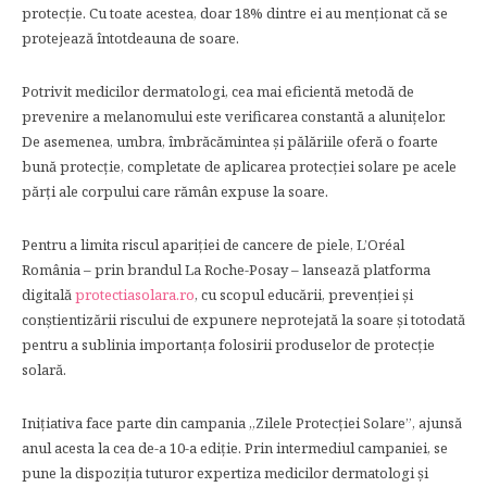
protecție. Cu toate acestea, doar 18% dintre ei au menționat că se
protejează întotdeauna de soare.
Potrivit medicilor dermatologi, cea mai eficientă metodă de
prevenire a melanomului este verificarea constantă a alunițelor.
De asemenea, umbra, îmbrăcămintea și pălăriile oferă o foarte
bună protecție, completate de aplicarea protecției solare pe acele
părți ale corpului care rămân expuse la soare.
Pentru a limita riscul apariției de cancere de piele, L’Oréal
România – prin brandul La Roche-Posay – lansează platforma
digitală
protectiasolara.ro
, cu scopul educării, prevenției și
conștientizării riscului de expunere neprotejată la soare și totodată
pentru a sublinia importanța folosirii produselor de protecție
solară.
Inițiativa face parte din campania „Zilele Protecției Solare”, ajunsă
anul acesta la cea de-a 10-a ediție. Prin intermediul campaniei, se
pune la dispoziția tuturor expertiza medicilor dermatologi și