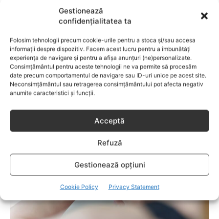
este un capitol destinat vieţii de familie ce conţine o serie
Gestionează
întreagă de sfaturi eficiente. COPII TALENTAŢI – este un
confidențialitatea ta
capitol fascinant dedicat copiilor valoroși ai țării. ÎNVAŢĂ
SĂ PREVII! –sunt prezentate soluţii de prevenire a
Folosim tehnologii precum cookie-urile pentru a stoca și/sau accesa
anumitor probleme de sănătate ce pot afecta atât viaţa
informații despre dispozitiv. Facem acest lucru pentru a îmbunătăți
copiilor, cât şi pe cea a părinţilor.
experiența de navigare și pentru a afișa anunțuri (ne)personalizate.
Consimțământul pentru aceste tehnologii ne va permite să procesăm
date precum comportamentul de navigare sau ID-uri unice pe acest site.
Neconsimțământul sau retragerea consimțământului pot afecta negativ
anumite caracteristici și funcții.
RELATED POSTS
Acceptă
Refuză
Gestionează opțiuni
Cookie Policy
Privacy Statement