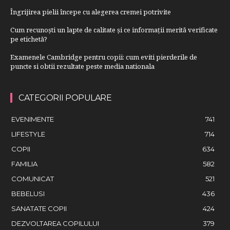
Îngrijirea pielii începe cu alegerea cremei potrivite
Cum recunoști un lapte de calitate și ce informații merită verificate
pe etichetă?
Examenele Cambridge pentru copii: cum eviti pierderile de
puncte si obtii rezultate peste media nationala
CATEGORII POPULARE
EVENIMENTE
741
LIFESTYLE
714
COPII
634
FAMILIA
582
COMUNICAT
521
BEBELUSI
436
SANATATE COPII
424
DEZVOLTAREA COPILULUI
379