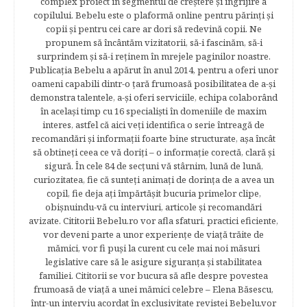
complex proiect în segmentul de creştere şi îngrijire a
copilului. Bebelu este o plaformă online pentru părinţi şi
copii şi pentru cei care ar dori să redevină copii. Ne
propunem să încântăm vizitatorii, să-i fascinăm, să-i
surprindem şi să-i reţinem în mrejele paginilor noastre.​
Publicația Bebelu a apărut în anul 2014, pentru a oferi unor
oameni capabili dintr-o ţară frumoasă posibilitatea de a-şi
demonstra talentele, a-şi oferi serviciile, echipa colaborând
în acelaşi timp cu 16 specialişti în domeniile de maxim
interes, astfel că aici veţi identifica o serie întreagă de
recomandări şi informaţii foarte bine structurate, aşa încât
să obtineţi ceea ce vă doriţi – o informaţie corectă, clară şi
sigură. În cele 84 de secțuni vă stârnim, lună de lună,
curiozitatea, fie că sunteţi animaţi de dorinţa de a avea un
copil, fie deja aţi împărtăşit bucuria primelor clipe,
obişnuindu-vă cu interviuri, articole şi recomandări
avizate. Cititorii Bebelu.ro vor afla sfaturi, practici eficiente,
vor deveni parte a unor experienţe de viaţă trăite de
mămici, vor fi puşi la curent cu cele mai noi măsuri
legislative care să le asigure siguranţa şi stabilitatea
familiei. Cititorii se vor bucura să afle despre povestea
frumoasă de viață a unei mămici celebre – Elena Băsescu,
într-un interviu acordat în exclusivitate revistei Bebelu,vor