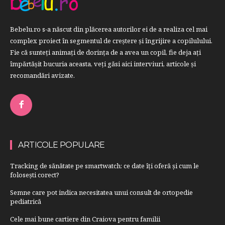
Bebelu.ro s-a născut din plăcerea autorilor ei de a realiza cel mai
complex proiect în segmentul de creştere şi îngrijire a copilulului.
Fie că sunteţi animaţi de dorinţa de a avea un copil, fie deja aţi
împărtăşit bucuria aceasta, veți găsi aici interviuri, articole şi
recomandări avizate.
ARTICOLE POPULARE
Tracking de sănătate pe smartwatch: ce date îți oferă și cum le
folosești corect?
Semne care pot indica necesitatea unui consult de ortopedie
pediatrică
Cele mai bune cartiere din Craiova pentru familii