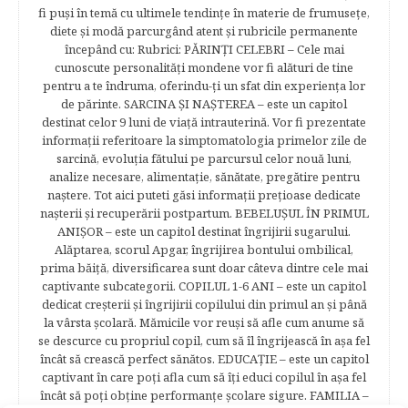
fi puşi în temă cu ultimele tendinţe în materie de frumuseţe,
diete şi modă parcurgând atent şi rubricile permanente
începând cu: Rubrici: PĂRINŢI CELEBRI – Cele mai
cunoscute personalităţi mondene vor fi alături de tine
pentru a te îndruma, oferindu-ţi un sfat din experienţa lor
de părinte. SARCINA ŞI NAŞTEREA – este un capitol
destinat celor 9 luni de viaţă intrauterină. Vor fi prezentate
informaţii referitoare la simptomatologia primelor zile de
sarcină, evoluţia fătului pe parcursul celor nouă luni,
analize necesare, alimentaţie, sănătate, pregătire pentru
naştere. Tot aici puteti găsi informaţii preţioase dedicate
naşterii şi recuperării postpartum. BEBELUŞUL ÎN PRIMUL
ANIŞOR – este un capitol destinat îngrijirii sugarului.
Alăptarea, scorul Apgar, îngrijirea bontului ombilical,
prima băiţă, diversificarea sunt doar câteva dintre cele mai
captivante subcategorii. COPILUL 1-6 ANI – este un capitol
dedicat creşterii şi îngrijirii copilului din primul an şi până
la vârsta şcolară. Mămicile vor reuşi să afle cum anume să
se descurce cu propriul copil, cum să îl îngrijească în aşa fel
încât să crească perfect sănătos. EDUCAŢIE – este un capitol
captivant în care poţi afla cum să îţi educi copilul în aşa fel
încât să poţi obţine performanţe şcolare sigure. FAMILIA –