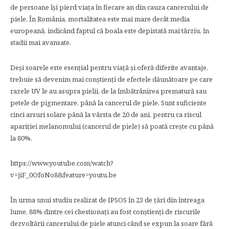
de persoane își pierd viața în fiecare an din cauza cancerului de
piele. În România, mortalitatea este mai mare decât media
europeană, indicând faptul că boala este depistată mai târziu, în
stadii mai avansate.
Deși soarele este esențial pentru viață și oferă diferite avantaje,
trebuie să devenim mai conștienți de efectele dăunătoare pe care
razele UV le au asupra pielii, de la îmbătrânirea prematură sau
petele de pigmentare, până la cancerul de piele. Sunt suficiente
cinci arsuri solare până la vârsta de 20 de ani, pentru ca riscul
apariției melanomului (cancerul de piele) să poată crește cu până
la 80%.
https://www.youtube.com/watch?
v=jiF_0OfoNo8&feature=youtu.be
În urma unui studiu realizat de IPSOS în 23 de țări din întreaga
lume, 88% dintre cei chestionați au fost conștienți de riscurile
dezvoltării cancerului de piele atunci când se expun la soare fără