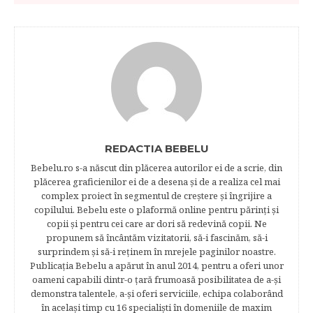
REDACTIA BEBELU
Bebelu.ro s-a născut din plăcerea autorilor ei de a scrie, din
plăcerea graficienilor ei de a desena şi de a realiza cel mai
complex proiect în segmentul de creştere şi îngrijire a
copilului. Bebelu este o plaformă online pentru părinţi şi
copii şi pentru cei care ar dori să redevină copii. Ne
propunem să încântăm vizitatorii, să-i fascinăm, să-i
surprindem şi să-i reţinem în mrejele paginilor noastre.​
Publicația Bebelu a apărut în anul 2014, pentru a oferi unor
oameni capabili dintr-o ţară frumoasă posibilitatea de a-şi
demonstra talentele, a-şi oferi serviciile, echipa colaborând
în acelaşi timp cu 16 specialişti în domeniile de maxim