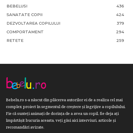
BEBELUSI
436
SANATATE COPII
424
DEZVOLTAREA COPILULUI
379
COMPORTAMENT
294
RETETE
259
Bebelu.ro s-a născut din plăcerea autorilor ei de a realiza cel mai
complex proiect în segmentul de creştere şi îngrijire a copilulului.
Fie că sunteţi animaţi de dorinţa de a avea un copil, fie deja aţi
împărtăşit bucuria aceasta, veți găsi aici interviuri, articole şi
recomandări avizate.