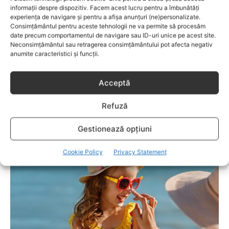
informații despre dispozitiv. Facem acest lucru pentru a îmbunătăți
experiența de navigare și pentru a afișa anunțuri (ne)personalizate.
Consimțământul pentru aceste tehnologii ne va permite să procesăm
date precum comportamentul de navigare sau ID-uri unice pe acest site.
Neconsimțământul sau retragerea consimțământului pot afecta negativ
anumite caracteristici și funcții.
Acceptă
Refuză
COPII
Cum recunoști un lapte de calitate și ce
Gestionează opțiuni
informații merită verificate pe etichetă?
Cookie Policy
Privacy Statement