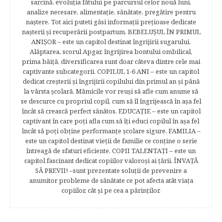
sarcină, evoluţia fătului pe parcursul celor nouă luni,
analize necesare, alimentaţie, sănătate, pregătire pentru
naştere. Tot aici puteti găsi informaţii preţioase dedicate
naşterii şi recuperării postpartum. BEBELUŞUL ÎN PRIMUL
ANIŞOR – este un capitol destinat îngrijirii sugarului.
Alăptarea, scorul Apgar, îngrijirea bontului ombilical,
prima băiţă, diversificarea sunt doar câteva dintre cele mai
captivante subcategorii. COPILUL 1-6 ANI – este un capitol
dedicat creşterii şi îngrijirii copilului din primul an şi până
la vârsta şcolară. Mămicile vor reuşi să afle cum anume să
se descurce cu propriul copil, cum să îl îngrijească în aşa fel
încât să crească perfect sănătos. EDUCAŢIE – este un capitol
captivant în care poţi afla cum să îţi educi copilul în aşa fel
încât să poţi obţine performanţe şcolare sigure. FAMILIA –
este un capitol destinat vieţii de familie ce conţine o serie
întreagă de sfaturi eficiente. COPII TALENTAŢI – este un
capitol fascinant dedicat copiilor valoroși ai țării. ÎNVAŢĂ
SĂ PREVII! –sunt prezentate soluţii de prevenire a
anumitor probleme de sănătate ce pot afecta atât viaţa
copiilor, cât şi pe cea a părinţilor.