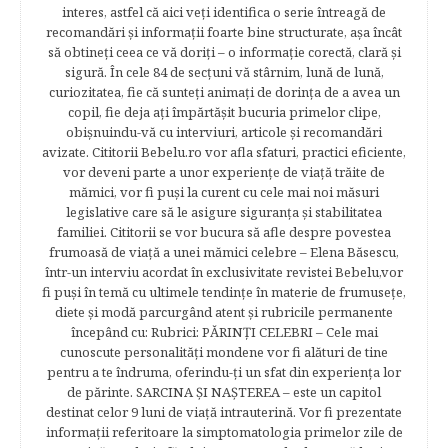
interes, astfel că aici veţi identifica o serie întreagă de
recomandări şi informaţii foarte bine structurate, aşa încât
să obtineţi ceea ce vă doriţi – o informaţie corectă, clară şi
sigură. În cele 84 de secțuni vă stârnim, lună de lună,
curiozitatea, fie că sunteţi animaţi de dorinţa de a avea un
copil, fie deja aţi împărtăşit bucuria primelor clipe,
obişnuindu-vă cu interviuri, articole şi recomandări
avizate. Cititorii Bebelu.ro vor afla sfaturi, practici eficiente,
vor deveni parte a unor experienţe de viaţă trăite de
mămici, vor fi puşi la curent cu cele mai noi măsuri
legislative care să le asigure siguranţa şi stabilitatea
familiei. Cititorii se vor bucura să afle despre povestea
frumoasă de viață a unei mămici celebre – Elena Băsescu,
într-un interviu acordat în exclusivitate revistei Bebelu,vor
fi puşi în temă cu ultimele tendinţe în materie de frumuseţe,
diete şi modă parcurgând atent şi rubricile permanente
începând cu: Rubrici: PĂRINŢI CELEBRI – Cele mai
cunoscute personalităţi mondene vor fi alături de tine
pentru a te îndruma, oferindu-ţi un sfat din experienţa lor
de părinte. SARCINA ŞI NAŞTEREA – este un capitol
destinat celor 9 luni de viaţă intrauterină. Vor fi prezentate
informaţii referitoare la simptomatologia primelor zile de