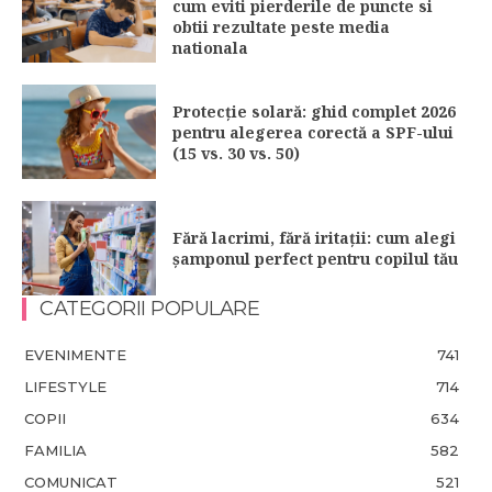
cum eviti pierderile de puncte si
obtii rezultate peste media
nationala
Protecție solară: ghid complet 2026
pentru alegerea corectă a SPF-ului
(15 vs. 30 vs. 50)
Fără lacrimi, fără iritații: cum alegi
șamponul perfect pentru copilul tău
CATEGORII POPULARE
EVENIMENTE
741
LIFESTYLE
714
COPII
634
FAMILIA
582
COMUNICAT
521