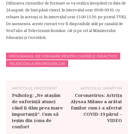
Difuzarea cursurilor de formare se va realiza începând cu data de
24 august, de luni până vineri, în intervalul orar 09:00-09:30, cu
reluare în aceeași zi, în intervalul orar 15:00-15:30, pe postul TVR2.
De asemenea, aceste cursuri vor fi disponibile atât pe canalul de
YouTube al Televiziunii Române, cât și pe cel al Ministerului
Educației și Cercetării.
PROGRAMUL DE FORMARE PENTRU CADRELE DIDACTICE
TELEȘCOALA PROFESORILOR
ARTICOLUL PRECEDENT
ARTICOLUL URMĂTOR
Psiholog: „Ne atașăm
Coronavirus: Actrița
de suferință atunci
Alyssa Milano a arătat
când îi dăm prea mare
fanilor cum i-a afectat
importanță”. Cum să
COVID-19 părul –
ieșim din zona de
VIDEO
confort