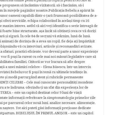
plaformă online pentru părinţi şi copii şi pentru cei care ar
e propunem să încântăm vizitatorii, să-i fascinăm, să-i
m în mrejele paginilor noastre.​ Publicația Bebelu a apărut în
 unor oameni capabili dintr-o ţară frumoasă posibilitatea de a-
şi oferi serviciile, echipa colaborând în acelaşi timp cu 16
e maxim interes, astfel că aici veţi identifica o serie întreagă de
foarte bine structurate, aşa încât să obtineţi ceea ce vă doriţi
ară şi sigură. În cele 84 de secțuni vă stârnim, lună de lună,
ţi animaţi de dorinţa de a avea un copil, fie deja aţi împărtăşit
bişnuindu-vă cu interviuri, articole şi recomandări avizate.
la sfaturi, practici eficiente, vor deveni parte a unor experienţe
 vor fi puşi la curent cu cele mai noi măsuri legislative care să
abilitatea familiei. Cititorii se vor bucura să afle despre
ță a unei mămici celebre – Elena Băsescu, într-un interviu
evistei Bebelu,vor fi puşi în temă cu ultimele tendinţe în
ete şi modă parcurgând atent şi rubricile permanente
ĂRINŢI CELEBRI – Cele mai cunoscute personalităţi mondene
tru a te îndruma, oferindu-ţi un sfat din experienţa lor de
EREA – este un capitol destinat celor 9 luni de viaţă
entate informaţii referitoare la simptomatologia primelor zile
lui pe parcursul celor nouă luni, analize necesare, alimentaţie,
u naştere. Tot aici puteti găsi informaţii preţioase dedicate
 postpartum. BEBELUŞUL ÎN PRIMUL ANIŞOR – este un capitol