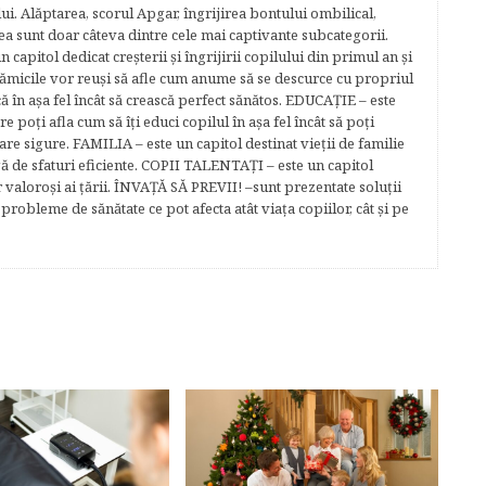
lui. Alăptarea, scorul Apgar, îngrijirea bontului ombilical,
ea sunt doar câteva dintre cele mai captivante subcategorii.
capitol dedicat creşterii şi îngrijirii copilului din primul an şi
Mămicile vor reuşi să afle cum anume să se descurce cu propriul
că în aşa fel încât să crească perfect sănătos. EDUCAŢIE – este
re poţi afla cum să îţi educi copilul în aşa fel încât să poţi
e sigure. FAMILIA – este un capitol destinat vieţii de familie
gă de sfaturi eficiente. COPII TALENTAŢI – este un capitol
r valoroși ai țării. ÎNVAŢĂ SĂ PREVII! –sunt prezentate soluţii
robleme de sănătate ce pot afecta atât viaţa copiilor, cât şi pe