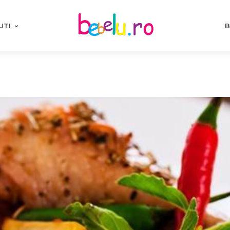
UTI
B