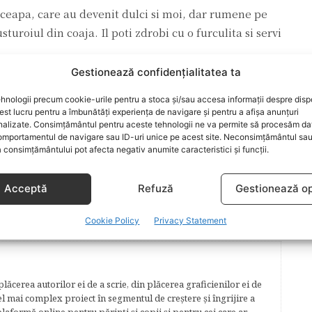
 si ceapa, care au devenit dulci si moi, dar rumene pe
uroiul din coaja. Il poti zdrobi cu o furculita si servi
Gestionează confidențialitatea ta
hnologii precum cookie-urile pentru a stoca și/sau accesa informații despre dispo
t lucru pentru a îmbunătăți experiența de navigare și pentru a afișa anunțuri
nalizate. Consimțământul pentru aceste tehnologii ne va permite să procesăm da
mportamentul de navigare sau ID-uri unice pe acest site. Neconsimțământul sa
 consimțământului pot afecta negativ anumite caracteristici și funcții.
ARTICOLUL URMĂTOR
tul
Primele alimente pentru bebe
Acceptă
Refuză
Gestionează op
Cookie Policy
Privacy Statement
lăcerea autorilor ei de a scrie, din plăcerea graficienilor ei de
cel mai complex proiect în segmentul de creştere şi îngrijire a