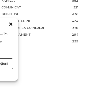
FAMILIA
582
COMUNICAT
521
BEBELUSI
436
SANATATE COPII
424
DEZVOLTAREA COPILULUI
378
zitiv.
COMPORTAMENT
294
RETETE
259
te
u
țiuni