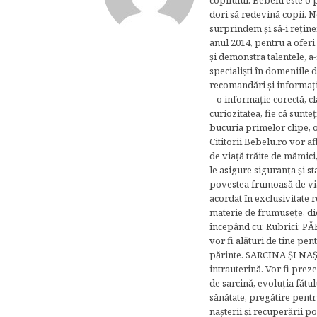
copilului. Bebelu este o 
dori să redevină copii. N
surprindem şi să-i reţine
anul 2014, pentru a oferi
şi demonstra talentele, a-
specialişti în domeniile d
recomandări şi informaţii 
– o informaţie corectă, cl
curiozitatea, fie că sunte
bucuria primelor clipe, o
Cititorii Bebelu.ro vor af
de viaţă trăite de mămici,
le asigure siguranţa şi st
povestea frumoasă de via
acordat în exclusivitate r
materie de frumuseţe, di
începând cu: Rubrici: P
vor fi alături de tine pen
părinte. SARCINA ŞI NAŞT
intrauterină. Vor fi prez
de sarcină, evoluţia fătu
sănătate, pregătire pentr
naşterii şi recuperării