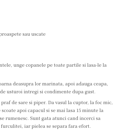
 proaspete sau uscate
ele, unge copanele pe toate partile si lasa-le la
 toarna deasupra lor marinata, apoi adauga ceapa,
ii de usturoi intregi si condimente dupa gust.
praf de sare si piper. Da vasul la cuptor, la foc mic,
 scoate apoi capacul si se mai lasa 15 minute la
 se rumenesc. Sunt gata atunci cand incerci sa
furculitei, iar pielea se separa fara efort.