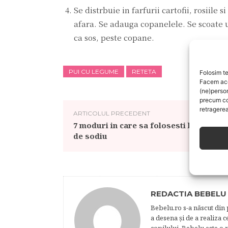
Se distrbuie in farfurii cartofii, rosiile
afara. Se adauga copanelele. Se scoate ust
ca sos, peste copane.
PUI CU LEGUME
RETETA
Folosim te
Facem aces
(ne)perso
precum co
retragerea
ARTICOLUL PRECEDENT
7 moduri in care sa folosesti bicarbona
de sodiu
REDACTIA BEBELU
Bebelu.ro s-a născut din p
a desena şi de a realiza 