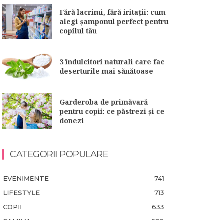
Fără lacrimi, fără iritații: cum
alegi șamponul perfect pentru
copilul tău
3 îndulcitori naturali care fac
deserturile mai sănătoase
Garderoba de primăvară
pentru copii: ce păstrezi și ce
donezi
CATEGORII POPULARE
EVENIMENTE
741
LIFESTYLE
713
COPII
633