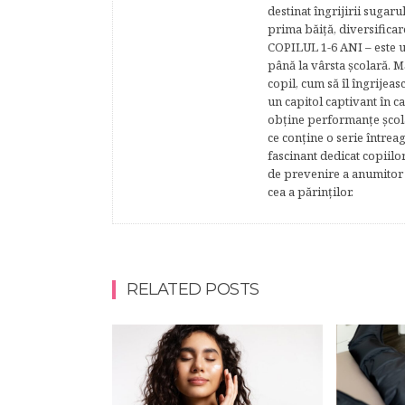
destinat îngrijirii sugaru
prima băiţă, diversificar
COPILUL 1-6 ANI – este un 
până la vârsta şcolară. 
copil, cum să îl îngrijeas
un capitol captivant în ca
obţine performanţe şcolar
ce conţine o serie întrea
fascinant dedicat copiilo
de prevenire a anumitor p
cea a părinţilor.
RELATED POSTS