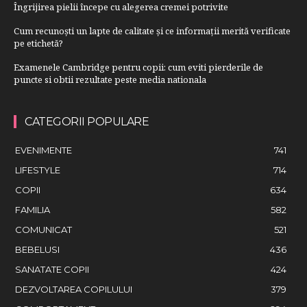
Îngrijirea pielii începe cu alegerea cremei potrivite
Cum recunoști un lapte de calitate și ce informații merită verificate
pe etichetă?
Examenele Cambridge pentru copii: cum eviti pierderile de
puncte si obtii rezultate peste media nationala
CATEGORII POPULARE
EVENIMENTE
741
LIFESTYLE
714
COPII
634
FAMILIA
582
COMUNICAT
521
BEBELUSI
436
SANATATE COPII
424
DEZVOLTAREA COPILULUI
379