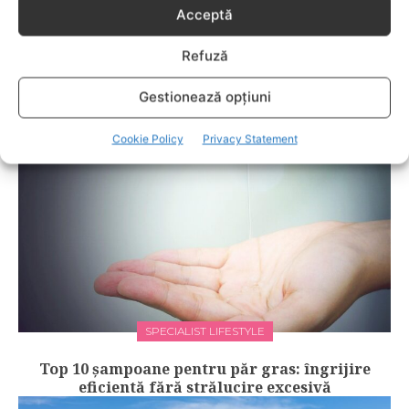
Acceptă
LIFESTYLE
Refuză
Îngrijirea pielii începe cu alegerea cremei
potrivite
Gestionează opțiuni
Cookie Policy
Privacy Statement
SPECIALIST LIFESTYLE
Top 10 șampoane pentru păr gras: îngrijire
eficientă fără strălucire excesivă