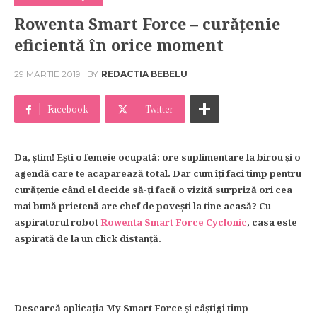
Rowenta Smart Force – curățenie
eficientă în orice moment
29 MARTIE 2019
BY
REDACTIA BEBELU
Facebook
Twitter
Da, știm! Ești o femeie ocupată: ore suplimentare la birou și o
agendă care te acaparează total. Dar cum îți faci timp pentru
curățenie când el decide să-ți facă o vizită surpriză ori cea
mai bună prietenă are chef de povești la tine acasă? Cu
aspiratorul robot
Rowenta Smart Force Cyclonic
, casa este
aspirată de la un click distanță.
Descarcă aplicația My Smart Force și câștigi timp