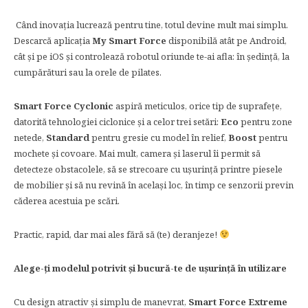
Când inovația lucrează pentru tine, totul devine mult mai simplu.
Descarcă aplicația
My Smart Force
disponibilă atât pe Android,
cât și pe iOS și controlează robotul oriunde te-ai afla: în ședință, la
cumpărături sau la orele de pilates.
Smart Force Cyclonic
aspiră meticulos, orice tip de suprafețe,
datorită tehnologiei ciclonice și a celor trei setări:
Eco
pentru zone
netede,
Standard
pentru gresie cu model în relief,
Boost
pentru
mochete și covoare. Mai mult, camera și laserul îi permit să
detecteze obstacolele, să se strecoare cu ușurință printre piesele
de mobilier și să nu revină în același loc, în timp ce senzorii previn
căderea acestuia pe scări.
Practic, rapid, dar mai ales fără să (te) deranjeze!
Alege-ți modelul potrivit și bucură-te de ușurință în utilizare
Cu design atractiv și simplu de manevrat,
Smart Force Extreme