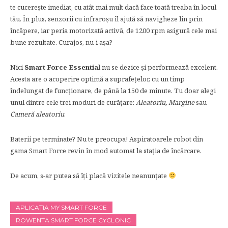
te cucerește imediat, cu atât mai mult dacă face toată treaba în locul
tău. În plus, senzorii cu infraroșu îl ajută să navigheze lin prin
încăpere, iar peria motorizată activă, de 1200 rpm asigură cele mai
bune rezultate. Curajos, nu-i așa?
Nici
Smart Force Essential
nu se dezice și performează excelent.
Acesta are o acoperire optimă a suprafețelor, cu un timp
îndelungat de funcționare, de până la 150 de minute. Tu doar alegi
unul dintre cele trei moduri de curățare:
Aleatoriu, Margine
sau
Cameră aleatoriu
.
Baterii pe terminate? Nu te preocupa! Aspiratoarele robot din
gama Smart Force revin în mod automat la stația de încărcare.
De acum, s-ar putea să îți placă vizitele neanunțate
APLICAȚIA MY SMART FORCE
ROWENTA SMART FORCE CYCLONIC