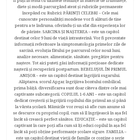
fi puşi în temă cu ultimele tendinţe în materie de frumuseţe,
diete şi modă parcurgând atent şi rubricile permanente
începând cu: Rubrici: PĂRINŢI CELEBRI – Cele mai
cunoscute personalităţi mondene vor fi alături de tine
pentru a te îndruma, oferindu-ţi un sfat din experienţa lor
de părinte. SARCINA ŞI NAŞTEREA – este un capitol
destinat celor 9 luni de viaţă intrauterină. Vor fi prezentate
informaţii referitoare la simptomatologia primelor zile de
sarcină, evoluţia fătului pe parcursul celor nouă luni,
analize necesare, alimentaţie, sănătate, pregătire pentru
naştere. Tot aici puteti găsi informaţii preţioase dedicate
naşterii şi recuperării postpartum. BEBELUŞUL ÎN PRIMUL
ANIŞOR – este un capitol destinat îngrijirii sugarului.
Alăptarea, scorul Apgar, îngrijirea bontului ombilical,
prima băiţă, diversificarea sunt doar câteva dintre cele mai
captivante subcategorii. COPILUL 1-6 ANI – este un capitol
dedicat creşterii şi îngrijirii copilului din primul an şi până
la vârsta şcolară. Mămicile vor reuşi să afle cum anume să
se descurce cu propriul copil, cum să îl îngrijească în aşa fel
încât să crească perfect sănătos. EDUCAŢIE – este un capitol
captivant în care poţi afla cum să îţi educi copilul în aşa fel
încât să poţi obţine performanţe şcolare sigure. FAMILIA –
este un capitol destinat vieţii de familie ce conţine o serie