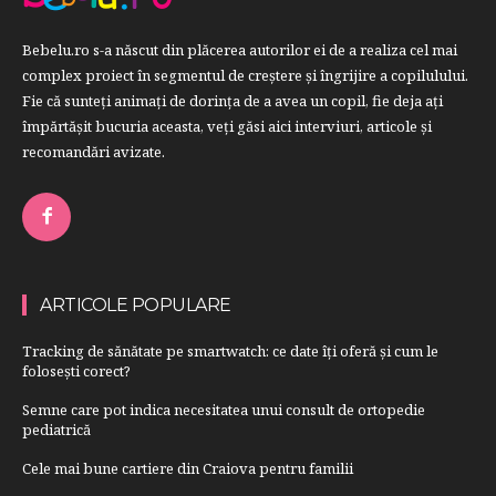
Bebelu.ro s-a născut din plăcerea autorilor ei de a realiza cel mai
complex proiect în segmentul de creştere şi îngrijire a copilulului.
Fie că sunteţi animaţi de dorinţa de a avea un copil, fie deja aţi
împărtăşit bucuria aceasta, veți găsi aici interviuri, articole şi
recomandări avizate.
ARTICOLE POPULARE
Tracking de sănătate pe smartwatch: ce date îți oferă și cum le
folosești corect?
Semne care pot indica necesitatea unui consult de ortopedie
pediatrică
Cele mai bune cartiere din Craiova pentru familii