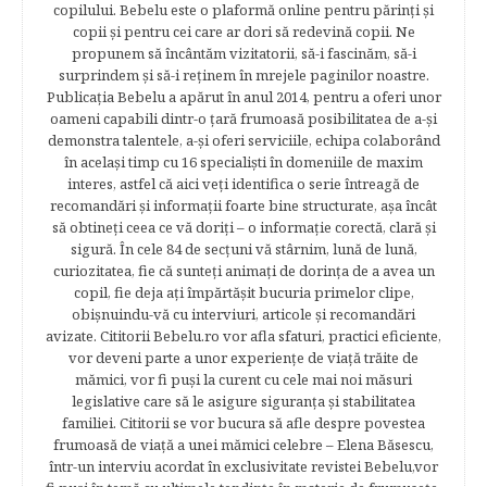
copilului. Bebelu este o plaformă online pentru părinţi şi
copii şi pentru cei care ar dori să redevină copii. Ne
propunem să încântăm vizitatorii, să-i fascinăm, să-i
surprindem şi să-i reţinem în mrejele paginilor noastre.​
Publicația Bebelu a apărut în anul 2014, pentru a oferi unor
oameni capabili dintr-o ţară frumoasă posibilitatea de a-şi
demonstra talentele, a-şi oferi serviciile, echipa colaborând
în acelaşi timp cu 16 specialişti în domeniile de maxim
interes, astfel că aici veţi identifica o serie întreagă de
recomandări şi informaţii foarte bine structurate, aşa încât
să obtineţi ceea ce vă doriţi – o informaţie corectă, clară şi
sigură. În cele 84 de secțuni vă stârnim, lună de lună,
curiozitatea, fie că sunteţi animaţi de dorinţa de a avea un
copil, fie deja aţi împărtăşit bucuria primelor clipe,
obişnuindu-vă cu interviuri, articole şi recomandări
avizate. Cititorii Bebelu.ro vor afla sfaturi, practici eficiente,
vor deveni parte a unor experienţe de viaţă trăite de
mămici, vor fi puşi la curent cu cele mai noi măsuri
legislative care să le asigure siguranţa şi stabilitatea
familiei. Cititorii se vor bucura să afle despre povestea
frumoasă de viață a unei mămici celebre – Elena Băsescu,
într-un interviu acordat în exclusivitate revistei Bebelu,vor