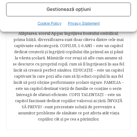
sarcină, evoluţia fătului pe parcursul celor nouă luni,
analize necesare, alimentaţie, sănătate, pregătire pentru
Gestionează opțiuni
naştere. Tot aici puteti găsi informaţii preţioase dedicate
naşterii şi recuperării postpartum. BEBELUŞUL ÎN PRIMUL
Cookie Policy
Privacy Statement
ANIŞOR – este un capitol destinat îngrijirii sugarului.
Alăptarea, scorul Apgar, îngrijirea bontului ombilical,
prima băiţă, diversificarea sunt doar câteva dintre cele mai
captivante subcategorii. COPILUL 1-6 ANI – este un capitol
dedicat creşterii şi îngrijirii copilului din primul an şi până
la vârsta şcolară. Mămicile vor reuşi să afle cum anume să
se descurce cu propriul copil, cum să îl îngrijească în aşa fel
încât să crească perfect sănătos. EDUCAŢIE – este un capitol
captivant în care poţi afla cum să îţi educi copilul în aşa fel
încât să poţi obţine performanţe şcolare sigure. FAMILIA –
este un capitol destinat vieţii de familie ce conţine o serie
întreagă de sfaturi eficiente. COPII TALENTAŢI – este un
capitol fascinant dedicat copiilor valoroși ai țării. ÎNVAŢĂ
SĂ PREVII! –sunt prezentate soluţii de prevenire a
anumitor probleme de sănătate ce pot afecta atât viaţa
copiilor, cât şi pe cea a părinţilor.