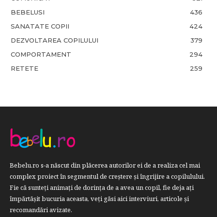
BEBELUSI
436
SANATATE COPII
424
DEZVOLTAREA COPILULUI
379
COMPORTAMENT
294
RETETE
259
Bebelu.ro s-a născut din plăcerea autorilor ei de a realiza cel mai
complex proiect în segmentul de creştere şi îngrijire a copilulului.
Fie că sunteţi animaţi de dorinţa de a avea un copil, fie deja aţi
împărtăşit bucuria aceasta, veți găsi aici interviuri, articole şi
recomandări avizate.