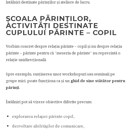
întâlniri destinate părinţilor şi ateliere de lucru.
ȘCOALA PĂRINȚILOR,
ACTIVITĂȚI DESTINATE
CUPLULUI PĂRINTE – COPIL
Vorbim concret despre relația părinte – copil și nu despre relația
părinte – părinte pentru că “meseria de părinte” nu reprezintă o
relație unidirecțională.
Spre exemplu, susținerea unor workshopuri sau seminaii pe
grupe mici, poate funcționa ca și un
ghid de sine stătător pentru
părinți
.
Întâlniri pot să vizeze obiective diferite precum:
explorarea relaţiei părinte copil,
dezvoltare abilităţilor de comunicare,