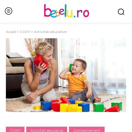
Acasă
COPII
Activitati educative
COPII
Activitati educative
Comportament