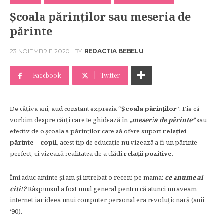
Școala părinților sau meseria de
părinte
23 NOIEMBRIE 2020
BY
REDACTIA BEBELU
Facebook
Twitter
De câțiva ani, aud constant expresia “
Școala părinților
”. Fie că
vorbim despre cărți care te ghidează în
„meseria de părinte”
sau
efectiv de o școala a părinților care să ofere suport
relaţiei
părinte – copil
, acest tip de educație nu vizează a fi un părinte
perfect, ci vizează realitatea de a clădi
relații pozitive
.
Îmi aduc aminte și am și intrebat-o recent pe mama:
ce anume ai
citit?
Râspunsul a fost unul general pentru că atunci nu aveam
internet iar ideea unui computer personal era revoluționară (anii
‘90).