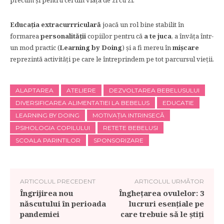
precum şi pentru cel din viaţa de zi cu zi.
Educaţia extracurrriculară
joacă un rol bine stabilit în
formarea
personalităţii
copiilor pentru că
a te juca
, a învăța într-
un mod practic (
Learning by Doing
) și a fi mereu în
mişcare
reprezintă activităţi pe care le întreprindem pe tot parcursul vieții.
ALAPTAREA
ATELIERE
DEZVOLTAREA BEBELUSULUI
DIVERSIFICAREA ALIMENTATIEI LA BEBELUS
EDUCATIE
LEARNING BY DOING
MOTIVAȚIA INTRINSECĂ
PSIHOLOGIA COPILULUI
RETETE BEBELUSI
SCOALA PARINTILOR
SPONSORIZARE
ARTICOLUL PRECEDENT
ARTICOLUL URMĂTOR
Îngrijirea nou
Înghețarea ovulelor: 3
născutului în perioada
lucruri esențiale pe
pandemiei
care trebuie să le știți