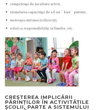
competenţe de ascultare activă,
stimularea capacităţii de a fi un ”bun” părinte,
motivația intrinsecă (directă),
roluri și responsabilități în familie, etc.
CREȘTEREA IMPLICĂRII
PĂRINȚILOR ÎN ACTIVITĂȚILE
ȘCOLII, PARTE A SISTEMULUI