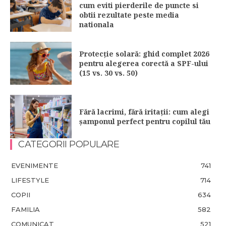
cum eviti pierderile de puncte si
obtii rezultate peste media
nationala
Protecție solară: ghid complet 2026
pentru alegerea corectă a SPF-ului
(15 vs. 30 vs. 50)
Fără lacrimi, fără iritații: cum alegi
șamponul perfect pentru copilul tău
CATEGORII POPULARE
EVENIMENTE
741
LIFESTYLE
714
COPII
634
FAMILIA
582
COMUNICAT
521