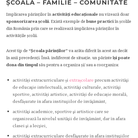
ŞCOALĂ – FAMILIE – COMUNITATE
Implicarea părinților în
activități educaționale
nu vizează doar
sponsorizarea școlii
. Există exemple de
bune practici
în școlile
din România prin care se realizează implicărea părinților în
activitățile școlii.
Acest tip de
“Școala părinților”
va arăta diferit în acest an decât
în anii precedenți. Însă, indiferent de situație, un părinte
își poate
dona din timpul
său pentru a organiza și/ sau a coorganiza:
activități extracurriculare și
extrașcolare
precum activităţi
de educaţie intelectuală, activităţi culturale, activităţi
sportive, activități artistice, activități de educație morală,
desfășurate în afara instituţiilor de învăţământ,
activităţi academice, sportive şi artistice care se
organizează la nivelul unităţii de învăţământ, dar în afara
clasei şi a lecţiei,
activităţi extracurriculare desfăşurate în afara instituţiilor