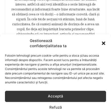
interes, astfel că aici veţi identifica o serie întreagă de
recomandări şi informaţii foarte bine structurate, aşa încât
să obtineţi ceea ce vă doriţi – o informaţie corectă, clară şi
sigură. În cele 84 de secțuni vă stârnim, lună de lună,
curiozitatea, fie că sunteţi animaţi de dorinţa de a avea un
copil, fie deja aţi împărtăşit bucuria primelor clipe,
obişnuindu-vă cu interviuri, articole şi recomandări
avizate. Cititorii Bebelu.ro vor afla sfaturi, practici eficiente,
Gestionează
vor deveni parte a unor experienţe de viaţă trăite de
confidențialitatea ta
mămici, vor fi puşi la curent cu cele mai noi măsuri
legislative care să le asigure siguranţa şi stabilitatea
Folosim tehnologii precum cookie-urile pentru a stoca și/sau accesa
familiei. Cititorii se vor bucura să afle despre povestea
informații despre dispozitiv. Facem acest lucru pentru a îmbunătăți
frumoasă de viață a unei mămici celebre – Elena Băsescu,
experiența de navigare și pentru a afișa anunțuri (ne)personalizate.
într-un interviu acordat în exclusivitate revistei Bebelu,vor
Consimțământul pentru aceste tehnologii ne va permite să procesăm
date precum comportamentul de navigare sau ID-uri unice pe acest site.
fi puşi în temă cu ultimele tendinţe în materie de frumuseţe,
Neconsimțământul sau retragerea consimțământului pot afecta negativ
diete şi modă parcurgând atent şi rubricile permanente
anumite caracteristici și funcții.
începând cu: Rubrici: PĂRINŢI CELEBRI – Cele mai
cunoscute personalităţi mondene vor fi alături de tine
pentru a te îndruma, oferindu-ţi un sfat din experienţa lor
Acceptă
de părinte. SARCINA ŞI NAŞTEREA – este un capitol
destinat celor 9 luni de viaţă intrauterină. Vor fi prezentate
Refuză
informaţii referitoare la simptomatologia primelor zile de