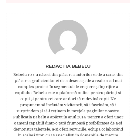
REDACTIA BEBELU
Bebelu.ro s-a născut din plăcerea autorilor ei de a scrie, din
plăcerea graficienilor ei de a desena şi de a realiza cel mai
complex proiect în segmentul de creştere şi îngrijire a
copilului. Bebelu este o plaformă online pentru părinţi şi
copii şi pentru cei care ar dori să redevină copii. Ne
propunem să încântăm vizitatorii, să-i fascinăm, să-i
surprindem şi să-i reţinem în mrejele paginilor noastre.​
Publicația Bebelu a apărut în anul 2014, pentru a oferi unor
oameni capabili dintr-o ţară frumoasă posibilitatea de a-şi
demonstra talentele, a-şi oferi serviciile, echipa colaborând
în acelaşi timp cu 16 specialişti în domeniile de maxim