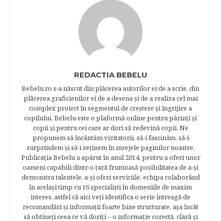
REDACTIA BEBELU
Bebelu.ro s-a născut din plăcerea autorilor ei de a scrie, din
plăcerea graficienilor ei de a desena şi de a realiza cel mai
complex proiect în segmentul de creştere şi îngrijire a
copilului. Bebelu este o plaformă online pentru părinţi şi
copii şi pentru cei care ar dori să redevină copii. Ne
propunem să încântăm vizitatorii, să-i fascinăm, să-i
surprindem şi să-i reţinem în mrejele paginilor noastre.​
Publicația Bebelu a apărut în anul 2014, pentru a oferi unor
oameni capabili dintr-o ţară frumoasă posibilitatea de a-şi
demonstra talentele, a-şi oferi serviciile, echipa colaborând
în acelaşi timp cu 16 specialişti în domeniile de maxim
interes, astfel că aici veţi identifica o serie întreagă de
recomandări şi informaţii foarte bine structurate, aşa încât
să obtineţi ceea ce vă doriţi – o informaţie corectă, clară şi