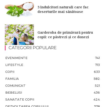
3 îndulcitori naturali care fac
deserturile mai sănătoase
Garderoba de primăvară pentru
copii: ce păstrezi și ce donezi
CATEGORII POPULARE
EVENIMENTE
741
LIFESTYLE
713
COPII
633
FAMILIA
582
COMUNICAT
521
BEBELUSI
436
SANATATE COPII
424
DEZVOLTAREA COPILULUI
378