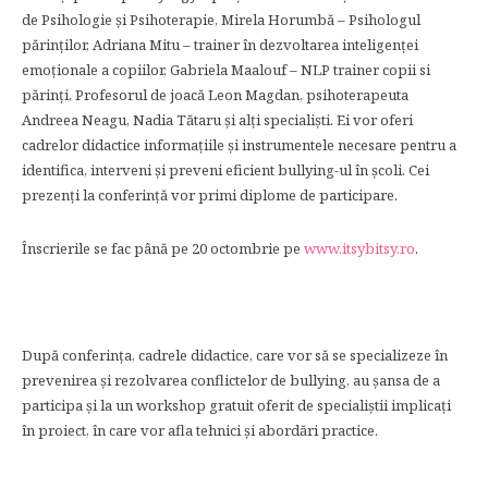
de Psihologie şi Psihoterapie, Mirela Horumbă – Psihologul
părinţilor, Adriana Mitu – trainer în dezvoltarea inteligenţei
emoţionale a copiilor, Gabriela Maalouf – NLP trainer copii si
părinți, Profesorul de joacă Leon Magdan, psihoterapeuta
Andreea Neagu, Nadia Tătaru şi alţi specialişti. Ei vor oferi
cadrelor didactice informaţiile şi instrumentele necesare pentru a
identifica, interveni şi preveni eficient bullying-ul în şcoli. Cei
prezenţi la conferinţă vor primi diplome de participare.
Înscrierile se fac până pe 20 octombrie pe
www.itsybitsy.ro
.
După conferinţa, cadrele didactice, care vor să se specializeze în
prevenirea şi rezolvarea conflictelor de bullying, au şansa de a
participa şi la un workshop gratuit oferit de specialiştii implicaţi
în proiect, în care vor afla tehnici şi abordări practice.