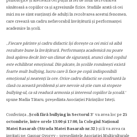
psihologice şi afectează cel puţin la fel de mult dezvoltarea
sănătoasă a copiilor ca şi agresiunile fizice. Studiile arată că cei
mici nu se simt susţinuţi de adulţi în rezolvarea acestui fenomen,
care creează un cadru nefavorabil învăţăturii şi performanţei
academice în şcoli.
„
Fiecare părinte şi cadru didactic îşi doreşte ca cei mici să aibă
rezultate bune la învăţătură. Performanţa academică nu poate
însă apărea decât într-un climat de siguranţă, atunci când copilul
este echilibrat emoţional. Din păcate, în şcolile româneşti există
foarte mult bullying, lucru care îi face pe copii indisponibili
emoţional şi neatenţi la ore. Orice cadru didactic se confruntă la
clasă cu această problemă şi are nevoie să ştie cum să stopeze
bullying-ul, ca să readucă armonia şi interesul copiilor la şcoală.
”
spune Nadia Tătaru, preşedinta Asociaţiei Părinţilor Isteţi.
Conferinţa „
Şcoli fără bullying în Sectorul 3
” va avea loc pe
25
octombrie, între orele 13:00 şi 17:00, la Colegiul Naţional
Matei Basarab (
Strada Matei Basarab nr.32
)
şi îi va avea ca
invitaţi pe: Gaspar Gyorgy – preşedintele Asociaţiei Multiculturale