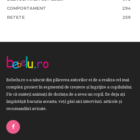
COMPORTAMENT
294
RETETE
259
Bebelu.ro s-a născut din plăcerea autorilor ei de a realiza cel mai
complex proiect în segmentul de creştere şi îngrijire a copilulului.
Fie că sunteţi animaţi de dorinţa de a avea un copil, fie deja aţi
împărtăşit bucuria aceasta, veți găsi aici interviuri, articole şi
recomandări avizate.