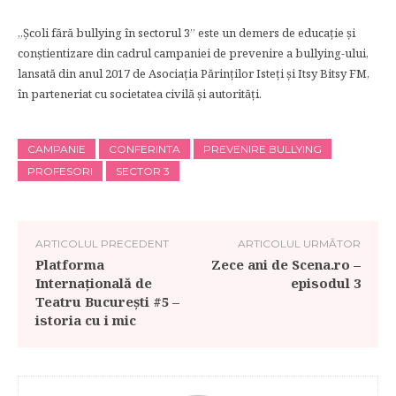
„Şcoli fără bullying în sectorul 3” este un demers de educaţie şi
conştientizare din cadrul campaniei de prevenire a bullying-ului,
lansată din anul 2017 de Asociaţia Părinţilor Isteţi şi Itsy Bitsy FM,
în parteneriat cu societatea civilă şi autorităţi.
CAMPANIE
CONFERINTA
PREVENIRE BULLYING
PROFESORI
SECTOR 3
ARTICOLUL PRECEDENT
ARTICOLUL URMĂTOR
Platforma
Zece ani de Scena.ro –
Internațională de
episodul 3
Teatru București #5 –
istoria cu i mic