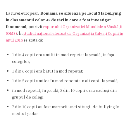
La nivel european,
România se situează pe locul 3 la bullying
în clasamentul celor 42
de ţări în care a fost investigat
fenomenul
,
potrivit
raportului Organizaţiei Mondiale a Sănătăţii
(OMS)
. În
studiul naţional efectuat de Organizaţia Salvaţi Copiii în
anul 2016
se arată că:
1 din 4 copii era umilit în mod repetat la şcoală, în faţa
colegilor;
1 din 6 copii era bătut în mod repetat;
1 din 5 copii umilea în mod repetat un alt copil la şcoală;
în mod repetat, în şcoală, 3 din 10 copii erau excluşi din
grupul de colegi;
7 din 10 copii au fost martorii unei situaţii de bullying în
mediul şcolar.