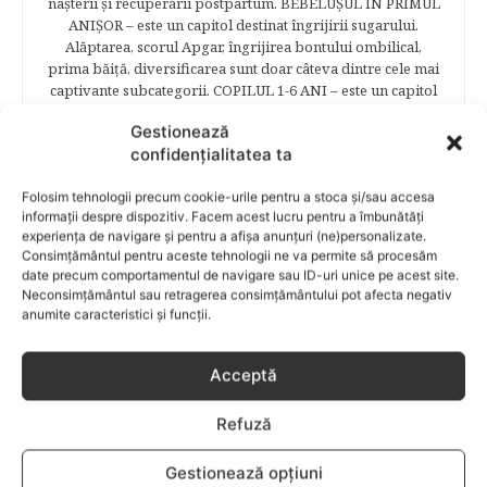
naşterii şi recuperării postpartum. BEBELUŞUL ÎN PRIMUL
ANIŞOR – este un capitol destinat îngrijirii sugarului.
Alăptarea, scorul Apgar, îngrijirea bontului ombilical,
prima băiţă, diversificarea sunt doar câteva dintre cele mai
captivante subcategorii. COPILUL 1-6 ANI – este un capitol
dedicat creşterii şi îngrijirii copilului din primul an şi până
Gestionează
la vârsta şcolară. Mămicile vor reuşi să afle cum anume să
confidențialitatea ta
se descurce cu propriul copil, cum să îl îngrijească în aşa fel
încât să crească perfect sănătos. EDUCAŢIE – este un capitol
Folosim tehnologii precum cookie-urile pentru a stoca și/sau accesa
captivant în care poţi afla cum să îţi educi copilul în aşa fel
informații despre dispozitiv. Facem acest lucru pentru a îmbunătăți
încât să poţi obţine performanţe şcolare sigure. FAMILIA –
experiența de navigare și pentru a afișa anunțuri (ne)personalizate.
este un capitol destinat vieţii de familie ce conţine o serie
Consimțământul pentru aceste tehnologii ne va permite să procesăm
întreagă de sfaturi eficiente. COPII TALENTAŢI – este un
date precum comportamentul de navigare sau ID-uri unice pe acest site.
capitol fascinant dedicat copiilor valoroși ai țării. ÎNVAŢĂ
Neconsimțământul sau retragerea consimțământului pot afecta negativ
SĂ PREVII! –sunt prezentate soluţii de prevenire a
anumite caracteristici și funcții.
anumitor probleme de sănătate ce pot afecta atât viaţa
copiilor, cât şi pe cea a părinţilor.
Acceptă
Refuză
RELATED POSTS
Gestionează opțiuni