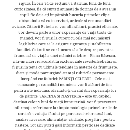
sigură. În cele 84 de secțuni vă stârnim, lună de lună,
curiozitatea, fie că sunteţi animaţi de dorinţa de a avea un
copil, fie deja aţi împărtăşit bucuria primelor clipe,
obişnuindu-vă cu interviuri, articole şi recomandări
avizate. Cititorii Bebelu.ro vor afla sfaturi, practici eficiente,
vor deveni parte a unor experienţe de viaţă trăite de
mămici, vor fi puşi la curent cu cele mai noi măsuri
legislative care să le asigure siguranţa şi stabilitatea
familiei. Cititorii se vor bucura să afle despre povestea
frumoasă de viață a unei mămici celebre – Elena Băsescu,
într-un interviu acordat în exclusivitate revistei Bebelu,vor
fi puşi în temă cu ultimele tendinţe în materie de frumuseţe,
diete şi modă parcurgând atent şi rubricile permanente
începând cu: Rubrici: PĂRINŢI CELEBRI – Cele mai
cunoscute personalităţi mondene vor fi alături de tine
pentru a te îndruma, oferindu-ţi un sfat din experienţa lor
de părinte. SARCINA ŞI NAŞTEREA – este un capitol
destinat celor 9 luni de viaţă intrauterină. Vor fi prezentate
informaţii referitoare la simptomatologia primelor zile de
sarcină, evoluţia fătului pe parcursul celor nouă luni,
analize necesare, alimentaţie, sănătate, pregătire pentru
naştere. Tot aici puteti găsi informaţii preţioase dedicate