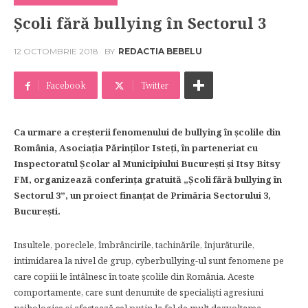
Şcoli fără bullying în Sectorul 3
12 OCTOMBRIE 2018
BY
REDACTIA BEBELU
Facebook
Twitter
Ca urmare a creşterii fenomenului de bullying în şcolile din
România, Asociaţia Părinţilor Isteţi, în parteneriat cu
Inspectoratul Şcolar al Municipiului Bucureşti şi Itsy Bitsy
FM, organizează conferinţa gratuită „Şcoli fără bullying în
Sectorul 3”, un proiect finanţat de Primăria Sectorului 3,
Bucureşti.
Insultele, poreclele, îmbrâncirile, tachinările, înjurăturile,
intimidarea la nivel de grup, cyberbullying-ul sunt fenomene pe
care copiii le întâlnesc în toate şcolile din România. Aceste
comportamente, care sunt denumite de specialişti agresiuni